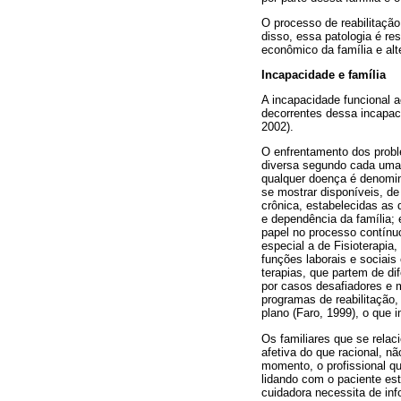
O processo de reabilitação
disso, essa patologia é r
econômico da família e al
Incapacidade e família
A incapacidade funcional a
decorrentes dessa incapac
2002).
O enfrentamento dos probl
diversa segundo cada uma 
qualquer doença é denomin
se mostrar disponíveis, d
crônica, estabelecidas as 
e dependência da família; 
papel no processo contínuo
especial a de Fisioterapi
funções laborais e sociai
terapias, que partem de di
por casos desafiadores e 
programas de reabilitação
plano (Faro, 1999), o que 
Os familiares que se rela
afetiva do que racional, nã
momento, o profissional qu
lidando com o paciente está
cuidadora necessita de in