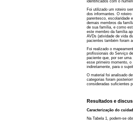
identificados com o número
Foi utilizado um roteiro s
dos informantes. O roteiro
parentesco, escolaridade e
demais membros da família 
de sua família, e como est
este membro da família apr
AVDs (atividade de vida di
pacientes também foram ac
Foi realizado o mapeament
profissionais do Serviço d
paciente que, por ser uma 
esse primeiro momento, o p
indiretamente, para o suje
O material foi analisado d
categorias foram posterior
consideradas suficientes p
Resultados e discu
Caracterização do cuida
Na Tabela 1, podem-se obse