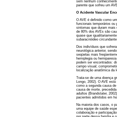
sem nenhum conhecimento c
parente que sofreu um AV
O Acidente Vascular Ence
O AVE é definido como um 
funcionais temporários ou
sintomas que duram mais de
de 80% dos AVEs são causa
quase que igualitariament
subaracnóideo circundante
Dos indivíduos que sofre
neurológica anterior, sen
seqüelas mais freqüentem
hemiplegia ou hemiparesia 
podem ser encontrados: di
campo visual; comprometim
localização anatômica da 
Trata-se de uma doença gr
Longo, 2002). O AVE está 
como a segunda causa de m
causa de morte, precedida
adultos (Brandstater, 200
pacientes admitidos em hos
Na maioria dos casos, o p
uma equipe de saúde especi
colaboração e participação
por parte dessa família e 