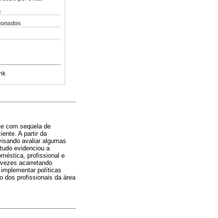
s
cionados
nk
nte com seqüela de
ente. A partir da
visando avaliar algumas
studo evidenciou a
méstica, profissional e
 vezes acarretando
 implementar políticas
 dos profissionais da área