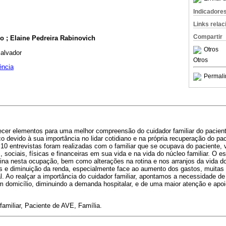
Indicadore
Links rela
Compartir
o ; Elaine Pedreira Rabinovich
Otros
Salvador
Otros
ência
Permali
necer elementos para uma melhor compreensão do cuidador familiar do pacie
o devido à sua importância no lidar cotidiano e na própria recuperação do paci
10 entrevistas foram realizadas com o familiar que se ocupava do paciente, 
sociais, físicas e financeiras em sua vida e na vida do núcleo familiar. O e
nina nesta ocupação, bem como alterações na rotina e nos arranjos da vida do
s e diminuição da renda, especialmente face ao aumento dos gastos, muitas
l. Ao realçar a importância do cuidador familiar, apontamos a necessidade de
 domicílio, diminuindo a demanda hospitalar, e de uma maior atenção e apoio
familiar, Paciente de AVE, Família.