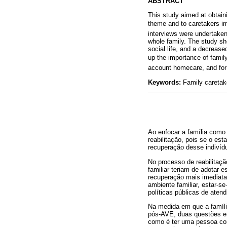
ABSTRACT
This study aimed at obtaini
theme and to caretakers im
interviews were undertaken
whole family. The study sh
social life, and a decreas
up the importance of family
account homecare, and for 
Keywords:
Family caretake
Ao enfocar a família como
reabilitação, pois se o est
recuperação desse indivíd
No processo de reabilitaçã
familiar teriam de adotar 
recuperação mais imediata
ambiente familiar, estar-se
políticas públicas de aten
Na medida em que a família
pós-AVE, duas questões eme
como é ter uma pessoa com 