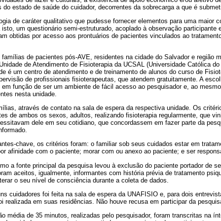
s do estado de saúde do cuidador, decorrentes da sobrecarga a que é submet
gia de caráter qualitativo que pudesse fornecer elementos para uma maior
a isto, um questionário semi-estruturado, acoplado à observação participante 
am obtidas por acesso aos prontuários de pacientes vinculados ao tratamento
 famílias de pacientes pós-AVE, residentes na cidade do Salvador e região m
nidade de Atendimento de Fisioterapia da UCSAL (Universidade Católica do S
de é um centro de atendimento e de treinamento de alunos do curso de Fisio
ervisão de profissionais fisioterapeutas, que atendem gratuitamente. A esco
em função de ser um ambiente de fácil acesso ao pesquisador e, ao mesmo 
ntes nesta unidade.
lias, através de contato na sala de espera da respectiva unidade. Os critér
tes de ambos os sexos, adultos, realizando fisioterapia regularmente, que vi
ecessitavam dele em seu cotidiano, que concordassem em fazer parte da pesq
nformado.
ntes-chave, os critérios foram: o familiar sob seus cuidados estar em tratame
or afinidade com o paciente; morar com ou anexo ao paciente; e ser respons
mo a fonte principal da pesquisa levou à exclusão do paciente portador de se
oram aceitos, igualmente, informantes com história prévia de tratamento psiqu
rar o seu nível de consciência durante a coleta de dados.
ns cuidadores foi feita na sala de espera da UNAFISIO e, para dois entrevis
oi realizada em suas residências. Não houve recusa em participar da pesquis
o média de 35 minutos, realizadas pelo pesquisador, foram transcritas na ín