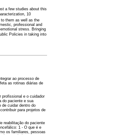
ust a few studies about this
haracterization, 10
 to them as well as the
mestic, professional and
 emotional stress. Bringing
blic Policies in taking into
ntegrar ao processo de
feta as rotinas diárias de
profissional e o cuidador
a do paciente e sua
 de cuidar dentro do
contribuir para projetos de
e reabilitação do paciente
cefálico: 1 - O que é e
omo os familiares, pessoas