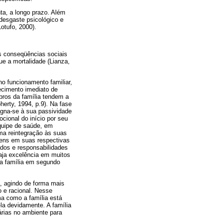
ta, a longo prazo. Além
desgaste psicológico e
otufo, 2000).
as conseqüências sociais
e a mortalidade (Lianza,
o funcionamento familiar,
ecimento imediato de
bros da família tendem a
erty, 1994, p.9). Na fase
igna-se à sua passividade
cional do início por seu
equipe de saúde, em
ma reintegração às suas
gens em suas respectivas
ados e responsabilidades
haja excelência em muitos
 a família em segundo
a, agindo de forma mais
o e racional. Nesse
ma como a família está
-la devidamente. A família
rias no ambiente para