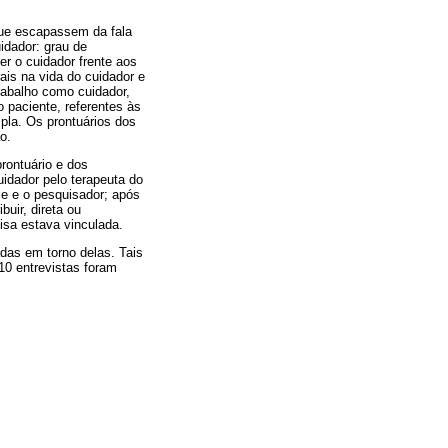
 que escapassem da fala
idador: grau de
er o cuidador frente aos
ais na vida do cuidador e
rabalho como cuidador,
 paciente, referentes às
mpla. Os prontuários dos
o.
rontuário e dos
uidador pelo terapeuta do
le e o pesquisador; após
uir, direta ou
uisa estava vinculada.
adas em torno delas. Tais
10 entrevistas foram