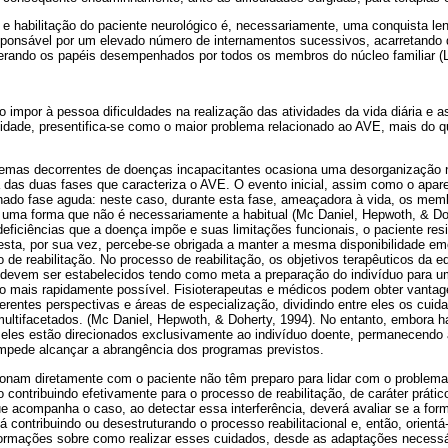
 e habilitação do paciente neurológico é, necessariamente, uma conquista len
esponsável por um elevado número de internamentos sucessivos, acarretando 
terando os papéis desempenhados por todos os membros do núcleo familiar (L
o impor à pessoa dificuldades na realização das atividades da vida diária e 
idade, presentifica-se como o maior problema relacionado ao AVE, mais do qu
emas decorrentes de doenças incapacitantes ocasiona uma desorganização n
das duas fases que caracteriza o AVE. O evento inicial, assim como o apar
ado fase aguda: neste caso, durante esta fase, ameaçadora à vida, os mem
e uma forma que não é necessariamente a habitual (Mc Daniel, Hepwoth, & Doh
deficiências que a doença impõe e suas limitações funcionais, o paciente res
esta, por sua vez, percebe-se obrigada a manter a mesma disponibilidade emo
 de reabilitação. No processo de reabilitação, os objetivos terapêuticos da 
a, devem ser estabelecidos tendo como meta a preparação do indivíduo para u
s o mais rapidamente possível. Fisioterapeutas e médicos podem obter vanta
ferentes perspectivas e áreas de especialização, dividindo entre eles os cuid
multifacetados. (Mc Daniel, Hepwoth, & Doherty, 1994). No entanto, embora 
, eles estão direcionados exclusivamente ao indivíduo doente, permanecendo
impede alcançar a abrangência dos programas previstos.
cionam diretamente com o paciente não têm preparo para lidar com o problem
o contribuindo efetivamente para o processo de reabilitação, de caráter prátic
e acompanha o caso, ao detectar essa interferência, deverá avaliar se a for
 contribuindo ou desestruturando o processo reabilitacional e, então, orientá
formações sobre como realizar esses cuidados, desde as adaptações necessá