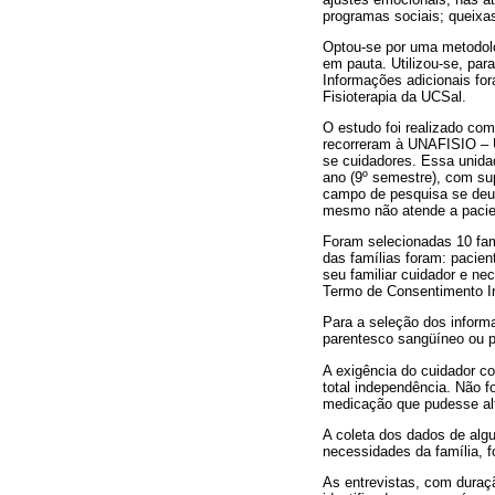
programas sociais; queixa
Optou-se por uma metodolo
em pauta. Utilizou-se, par
Informações adicionais for
Fisioterapia da UCSal.
O estudo foi realizado com
recorreram à UNAFISIO – U
se cuidadores. Essa unida
ano (9º semestre), com sup
campo de pesquisa se deu 
mesmo não atende a pacie
Foram selecionadas 10 famí
das famílias foram: pacien
seu familiar cuidador e n
Termo de Consentimento I
Para a seleção dos informa
parentesco sangüíneo ou p
A exigência do cuidador co
total independência. Não f
medicação que pudesse alte
A coleta dos dados de algu
necessidades da família, f
As entrevistas, com duraçã