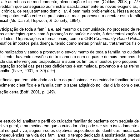
te, até as rotinas de medicamento, alimentação e higiene. (Caldas, 2003, p. 77
creditam que conseguirão administrar satisfatoriamente as novas exigências
e crônica, de reajustamento domiciliar, é bem mais problemática. Nessa ada
oterapeutas estão entre os profissionais mais propensos a orientar essa famíl
icial (Mc Daniel, Hepwoth, & Doherty, 1994).
rticipação de toda a família e, até mesmo da comunidade, no processo de re
as estratégias que visam à promoção da saúde e apoio, à descentralização 
dades. Organizações internacionais, como o CBR (
Community Based Rehabi
esafios impostos pela doença, tendo como metas primárias, tratamentos fisio
 realizados visando a promover o envolvimento de toda a família no cuidad
ficiente, havendo sessões de treinamento com os pais e demais membros da 
ade das intervenções terapêuticas e suprir os limites impostos pelo pequeno
ntegração social das pessoas deficientes é estimulada, provendo a elas treino
balho (Fave, 2001, p. 39) (
sic
).
tância que tem sido dada ao fato do profissional e do cuidador familiar tra
cimento científico e a família com o saber adquirido no lidar diário com o seu
ão certa (Boff, 2001, p. 149).
te estudo foi analisar o perfil do cuidador familiar do paciente com seqüela 
ivo geral, e na medida em que o cuidador não pode ser visto isoladamente do
ntal no qual vive, seguem-se os objetivos específicos de identificar: mudanças
; conseqüências na vida dos familiares: o tempo dedicado à assistência; perda
ividades de lazer e culturais; a existência de apoio econômico e/ou afetivo d