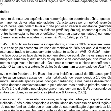
ientífico do processo de reabilitação e sem nenhuma capacitação prévia, 
E?
fálico
evento de natureza isquêmica ou hemorrágica, de ocorrência súbita, que s
 permanentes de variadas intensidades. Caracteriza-se por um
déficit
neurológ
 24 horas, que podem levar à morte por lesão vascular encefálica. (Andrade
dos por fluxo sangüíneo insuficiente (AVE isquêmico), enquanto que os 2% 
e entre hemorragia no tecido encefálico (hemorragia parenquimatosa) ou hemo
 (hemorragia subaracnóidea) (Bennett & Plum, 1996, p. 2271).
ram AVE, 10% ficam totalmente incapacitados; somente 30% recuperam plena
do que esse grupo apresenta um risco de recidiva de 20% por ano. A disfunçã
ente encontrada e terapeuticamente resistente após um AVE. O
déficit
motor 
no lado oposto ao lado da lesão no hemisfério cerebral. Dentre os sinais e 
sfunções sensoriais; disfunções do equilíbrio e da coordenação; distúrbios 
entos cognitivos e intelectuais. Os sinais e sintomas clínicos específicos 
lesão. O tamanho e a extensão da lesão determinam a gravidade do
déficit
(An
ave e muito freqüente. No Brasil, há uma incidência anual de 156 casos por 
entre as principais causas de morbimortalidade, correspondendo a 1/3 dos ó
orte, superada apenas pelas doenças cardíacas; já nos países desenvolvido
 pelas doenças cardiovasculares e pelo câncer, mas sendo a primeira causa 
2). O AVE é o distúrbio neurológico grave mais comum nos EUA e responde p
pitais por doenças neurológicas (Andrade & Oliveira, 2001).
aciente com AVE necessita de internação hospitalar, situação na qual receb
alizada. Após a alta hospitalar, a continuidade do processo de reabilitação 
 do núcleo familiar, dado que o resultado de sua reabilitação dependerá da id
o conseqüente encaminhamento, ante as dificuldades surgidas, para terapias 