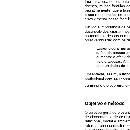
facilitar a vida do pacien
doença, muitas famílias a
paulatinamente, que a fas
e sua recuperação, os fisi
envolvimento nessa fase in
Devido à importância da pa
desenvolvidos criaram nov
os membros dessas comuni
objetivando lidar com os d
Esses programas são
saúde da pessoa de
aumentar a efetivid
fisioterapeutas. A i
oportunidades de tra
Observa-se, assim, a impor
profissional com seu conhe
caminho e oferece uma direç
Objetivo e método
O objetivo geral do presen
desdobramentos deste objet
relacional, social e ambie
refere à rotina domiciliar
ajustes emocionais; nas at