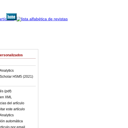
Personalizados
Analytics
Scholar H5M5 (
2021
)
és (pdf)
o en XML
ias del artículo
tar este artículo
Analytics
ión automática
rticulo por email