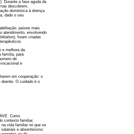
7). Durante a fase aguda da
, mas descobrem,
ptação doméstica à doença
ia, dado o seu
abilitação, países mais
do atendimento, envolvendo
litation
), foram criadas
terapêuticos.
o e melhora da
família, para
 número de
 vocacional e
balharem em cooperação: o
 doente. O cuidado é o
de AVE. Como
 contexto familiar,
 na vida familiar no que se
s salariais e absenteísmo;
e parentes ou de