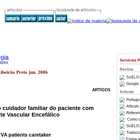
gia
Servicios 
389X
Revista
Ribeirão Preto jun. 2006
SciELO 
Google 
ARTIGOS
Articulo
Portugu
Articul
cuidador familiar do paciente com
Referenc
te Vascular Encefálico
Como ci
SciELO 
Traducc
A patients caretaker
Enviar a