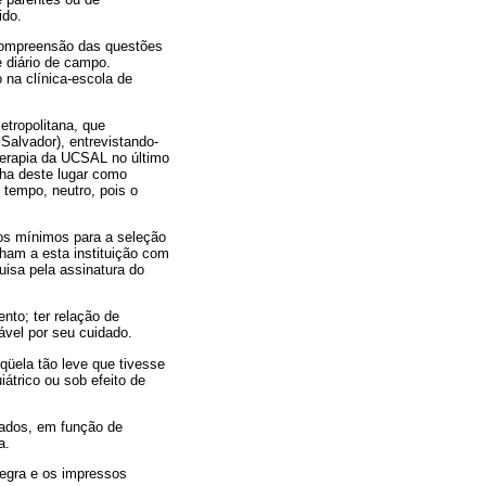
ido.
 compreensão das questões
e diário de campo.
 na clínica-escola de
etropolitana, que
alvador), entrevistando-
terapia da UCSAL no último
lha deste lugar como
tempo, neutro, pois o
ios mínimos para a seleção
nham a esta instituição com
uisa pela assinatura do
nto; ter relação de
ável por seu cuidado.
qüela tão leve que tivesse
iátrico ou sob efeito de
tados, em função de
a.
tegra e os impressos