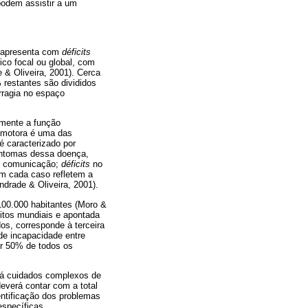
podem assistir a um
e apresenta com
déficits
ico focal ou global, com
 & Oliveira, 2001). Cerca
restantes são divididos
rragia no espaço
mente a função
o motora é uma das
é caracterizado por
sintomas dessa doença,
de comunicação;
déficits
no
em cada caso refletem a
drade & Oliveira, 2001).
100.000 habitantes (Moro &
bitos mundiais e apontada
s, corresponde à terceira
de incapacidade entre
or 50% de todos os
erá cuidados complexos de
deverá contar com a total
entificação dos problemas
específicas.