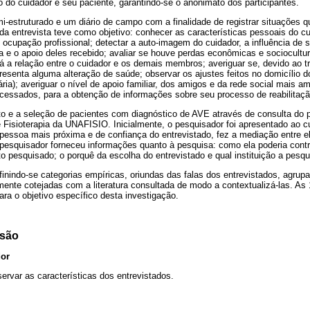
 do cuidador e seu paciente, garantindo-se o anonimato dos participantes.
emi-estruturado e um diário de campo com a finalidade de registrar situações
 da entrevista teve como objetivo: conhecer as características pessoais do cu
 ocupação profissional; detectar a auto-imagem do cuidador, a influência de s
e o apoio deles recebido; avaliar se houve perdas econômicas e sociocultur
á a relação entre o cuidador e os demais membros; averiguar se, devido ao t
esenta alguma alteração de saúde; observar os ajustes feitos no domicílio do
ária); averiguar o nível de apoio familiar, dos amigos e da rede social mais a
essados, para a obtenção de informações sobre seu processo de reabilitaçã
o e a seleção de pacientes com diagnóstico de AVE através de consulta do p
e Fisioterapia da UNAFISIO. Inicialmente, o pesquisador foi apresentado ao c
pessoa mais próxima e de confiança do entrevistado, fez a mediação entre e
esquisador forneceu informações quanto à pesquisa: como ela poderia contrib
ito pesquisado; o porquê da escolha do entrevistado e qual instituição a pesq
efinindo-se categorias empíricas, oriundas das falas dos entrevistados, agrup
mente cotejadas com a literatura consultada de modo a contextualizá-las. As 
ara o objetivo específico desta investigação.
ssão
dor
rvar as características dos entrevistados.