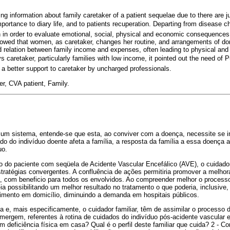
ng information about family caretaker of a patient sequelae due to there are j
portance to diary life, and to patients recuperation. Departing from disease c
 in order to evaluate emotional, social, physical and economic consequences
owed that women, as caretaker, changes her routine, and arrangements of do
ed relation between family income and expenses, often leading to physical and
s caretaker, particularly families with low income, it pointed out the need of Pu
a better support to caretaker by uncharged professionals.
r, CVA patient, Family.
 um sistema, entende-se que esta, ao conviver com a doença, necessite se i
ado do indivíduo doente afeta a família, a resposta da família a essa doença a
uo.
o do paciente com seqüela de Acidente Vascular Encefálico (AVE), o cuidador 
estratégias convergentes. A confluência de ações permitiria promover a melhor
, com beneficio para todos os envolvidos. Ao compreender melhor o processo
-ia possibilitando um melhor resultado no tratamento o que poderia, inclusive, 
dimento em domicílio, diminuindo a demanda em hospitais públicos.
 e, mais especificamente, o cuidador familiar, têm de assimilar o processo d
rgem, referentes à rotina de cuidados do indivíduo pós-acidente vascular en
deficiência física em casa? Qual é o perfil deste familiar que cuida? 2 - C