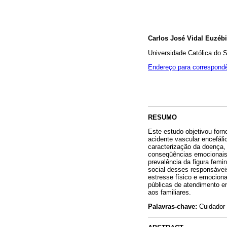
Carlos José Vidal Euzébi
Universidade Católica do 
Endereço para correspond
RESUMO
Este estudo objetivou for
acidente vascular encefálic
caracterização da doença, 
conseqüências emocionais, 
prevalência da figura femi
social desses responsávei
estresse físico e emociona
públicas de atendimento em
aos familiares.
Palavras-chave:
Cuidador 