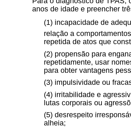
Para o diagnóstico de TPAS, o
anos de idade e preencher três
(1) incapacidade de adeq
relação a comportamentos 
repetida de atos que cons
(2) propensão para engana
repetidamente, usar nomes 
para obter vantagens pess
(3) impulsividade ou fraca
(4) irritabilidade e agress
lutas corporais ou agressõ
(5) desrespeito irresponsá
alheia;