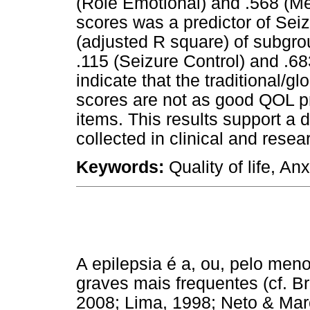
(Role Emotional) and .568 (M
scores was a predictor of Sei
(adjusted R square) of subgr
.115 (Seizure Control) and .68
indicate that the traditional/
scores are not as good QOL p
items. This results support a d
collected in clinical and resea
Keywords:
Quality of life, An
A epilepsia é a, ou, pelo me
graves mais frequentes (cf. Br
2008; Lima, 1998; Neto & Marc