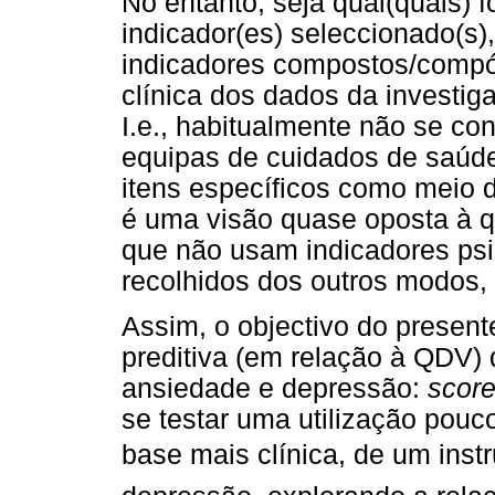
No entanto, seja qual(quais) f
indicador(es) seleccionado(s)
indicadores compostos/compósi
clínica dos dados da investig
I.e., habitualmente não se co
equipas de cuidados de saúd
itens específicos como meio 
é uma visão quase oposta à qu
que não usam indicadores ps
recolhidos dos outros modos, 
Assim, o objectivo do presen
preditiva (em relação à QDV) 
ansiedade e depressão:
scor
se testar uma utilização pouc
base mais clínica, de um in