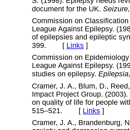
S. (1998). Epilepsy needs revi
document for the UK.
Seizure,
Commission on Classification 
League Against Epilepsy. (1989
of epilepsies and epileptic s
[
Links
]
399.
Commission on Epidemiology a
League Against Epilepsy. (199
studies on epilepsy.
Epilepsia
Cramer, J. A., Blum, D., Reed,
Impact Project Group. (2003).
on quality of life for people wi
[
Links
]
515–521.
Cramer, J. A., Brandenburg, N.