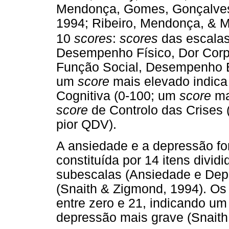
Mendonça, Gomes, Gonçalves,
1994; Ribeiro, Mendonça, & Ma
10
scores
:
scores
das escalas
Desempenho Físico, Dor Corpo
Função Social, Desempenho E
um
score
mais elevado indic
Cognitiva (0-100; um
score
ma
score
de Controlo das Crises
pior QDV).
A ansiedade e a depressão f
constituída por 14 itens divid
subescalas (Ansiedade e Dep
(Snaith & Zigmond, 1994). O
entre zero e 21, indicando u
depressão mais grave (Snaith