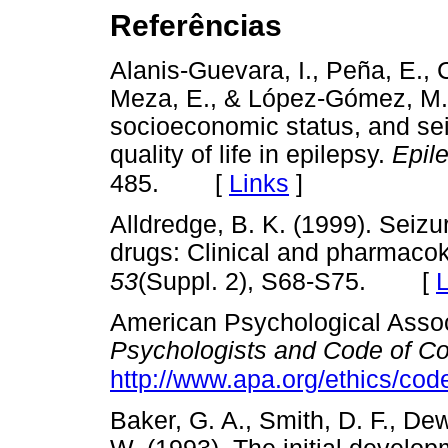
Referências
Alanis-Guevara, I., Peña, E., 
Meza, E., & López-Gómez, M. 
socioeconomic status, and sei
quality of life in epilepsy.
Epil
[
Links
]
485.
Alldredge, B. K. (1999). Seizu
drugs: Clinical and pharmacok
[
L
53
(Suppl. 2), S68-S75.
American Psychological Assoc
Psychologists and Code of C
http://www.apa.org/ethics/co
Baker, G. A., Smith, D. F., De