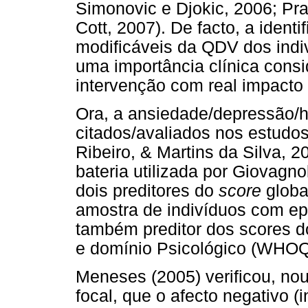
Simonovic e Djokic, 2006; Pr
Cott, 2007). De facto, a identi
modificáveis da QDV dos indi
uma importância clínica consi
intervenção com real impacto
Ora, a ansiedade/depressão/
citados/avaliados nos estudo
Ribeiro, & Martins da Silva, 2
bateria utilizada por Giovagno
dois preditores do
score
glob
amostra de indivíduos com epi
também preditor dos scores d
e domínio Psicológico (WHO
Meneses (2005) verificou, nou
focal, que o afecto negativo (