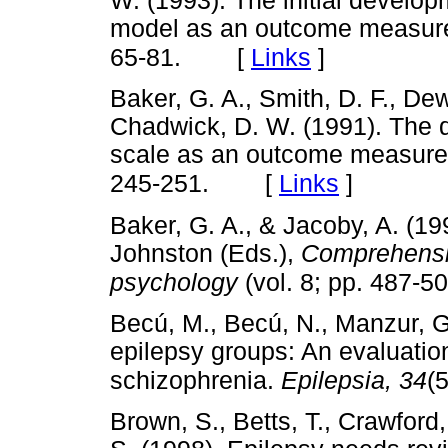
W. (1993). The initial developm
model as an outcome measure
[
Links
]
65-81.
Baker, G. A., Smith, D. F., De
Chadwick, D. W. (1991). The d
scale as an outcome measure 
[
Links
]
245-251.
Baker, G. A., & Jacoby, A. (19
Johnston (Eds.),
Comprehensiv
psychology
(vol. 8; pp. 487-5
Becú, M., Becú, N., Manzur, G
epilepsy groups: An evaluatio
schizophrenia.
Epilepsia, 34
(
Brown, S., Betts, T., Crawford,