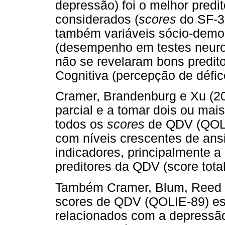
depressão) foi o melhor predi
considerados (
scores
do SF-36
também variáveis sócio-demogr
(desempenho em testes neuro
não se revelaram bons predit
Cognitiva (percepção de défic
Cramer, Brandenburg e Xu (20
parcial e a tomar dois ou mais
todos os
scores
de QDV (QOLIE
com níveis crescentes de ans
indicadores, principalmente 
preditores da QDV (score tota
Também Cramer, Blum, Reed e
scores de QDV (QOLIE-89) es
relacionados com a depressão