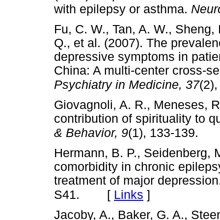
with epilepsy or asthma.
Neur
Fu, C. W., Tan, A. W., Sheng, 
Q., et al. (2007). The preval
depressive symptoms in patien
China: A multi-center cross-se
Psychiatry in Medicine, 37
(2)
Giovagnoli, A. R., Meneses, R.
contribution of spirituality to q
& Behavior, 9
(1), 133-139.
Hermann, B. P., Seidenberg, M.
comorbidity in chronic epileps
treatment of major depression
[
Links
]
S41.
Jacoby, A., Baker, G. A., Stee