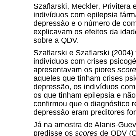
Szaflarski, Meckler, Privitera
indivíduos com epilepsia fárm
depressão e o número de comor
explicavam os efeitos da idad
sobre a QDV.
Szaflarski e Szaflarski (2004)
indivíduos com crises psicogé
apresentavam os piores
scor
aqueles que tinham crises ps
depressão, os indivíduos com 
os que tinham epilepsia e nã
confirmou que o diagnóstico r
depressão eram preditores for
Já na amostra de Alanis-Guev
predisse os
scores
de QDV (Q