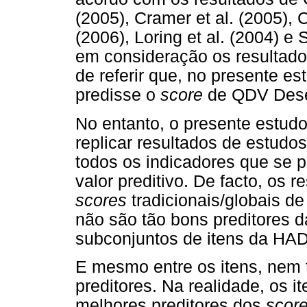
(2005), Cramer et al. (2005), C
(2006), Loring et al. (2004) e 
em consideração os resultados
de referir que, no presente e
predisse o
score
de QDV Dese
No entanto, o presente estud
replicar resultados de estudo
todos os indicadores que se
valor preditivo. De facto, os 
scores
tradicionais/globais 
não são tão bons preditores
subconjuntos de itens da HA
E mesmo entre os itens, nem 
preditores. Na realidade, os i
melhores preditores dos
scor