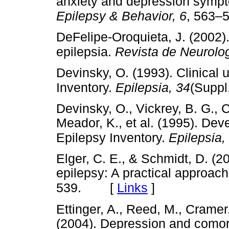
anxiety and depression symptom
Epilepsy & Behavior, 6
, 563–
DeFelipe-Oroquieta, J. (2002)
epilepsia.
Revista de Neurolog
Devinsky, O. (1993). Clinical u
Inventory.
Epilepsia, 34
(Suppl
Devinsky, O., Vickrey, B. G., 
Meador, K., et al. (1995). Deve
Epilepsy Inventory.
Epilepsia,
Elger, C. E., & Schmidt, D. 
epilepsy: A practical approac
[
Links
]
539.
Ettinger, A., Reed, M., Cramer
(2004). Depression and comor