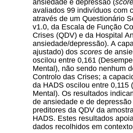
ansiedade e depressão (
scor
avaliados 99 indivíduos com cl
através de um Questionário S
v1.0, da Escala de Função Co
Crises (QDV) e da Hospital A
ansiedade/depressão). A capa
ajustado) dos
scores
de ansie
oscilou entre 0,161 (Desemp
Mental), não sendo nenhum 
Controlo das Crises; a capaci
da HADS oscilou entre 0,115 
Mental). Os resultados indic
de ansiedade e de depressão
preditores da QDV da amostra
HADS. Estes resultados apoia
dados recolhidos em contextos