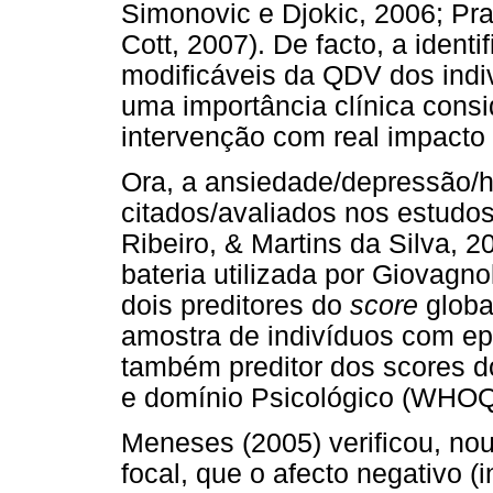
Simonovic e Djokic, 2006; Pr
Cott, 2007). De facto, a identi
modificáveis da QDV dos indi
uma importância clínica consi
intervenção com real impacto
Ora, a ansiedade/depressão/
citados/avaliados nos estudo
Ribeiro, & Martins da Silva, 2
bateria utilizada por Giovagno
dois preditores do
score
glob
amostra de indivíduos com epi
também preditor dos scores d
e domínio Psicológico (WHO
Meneses (2005) verificou, nou
focal, que o afecto negativo (