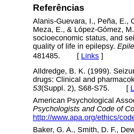
Referências
Alanis-Guevara, I., Peña, E., 
Meza, E., & López-Gómez, M. 
socioeconomic status, and sei
quality of life in epilepsy.
Epil
[
Links
]
481485.
Alldredge, B. K. (1999). Seizu
drugs: Clinical and pharmacok
[
L
53
(Suppl. 2), S68-S75.
American Psychological Assoc
Psychologists and Code of C
http://www.apa.org/ethics/co
Baker, G. A., Smith, D. F., De