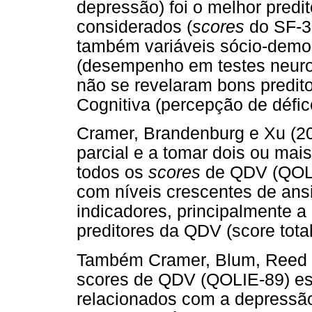
depressão) foi o melhor predi
considerados (
scores
do SF-36
também variáveis sócio-demogr
(desempenho em testes neuro
não se revelaram bons predit
Cognitiva (percepção de défic
Cramer, Brandenburg e Xu (20
parcial e a tomar dois ou mais
todos os
scores
de QDV (QOLIE
com níveis crescentes de ans
indicadores, principalmente 
preditores da QDV (score tota
Também Cramer, Blum, Reed e
scores de QDV (QOLIE-89) es
relacionados com a depressão