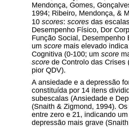
Mendonça, Gomes, Gonçalves,
1994; Ribeiro, Mendonça, & Ma
10
scores
:
scores
das escalas
Desempenho Físico, Dor Corpo
Função Social, Desempenho E
um
score
mais elevado indic
Cognitiva (0-100; um
score
ma
score
de Controlo das Crises
pior QDV).
A ansiedade e a depressão f
constituída por 14 itens divid
subescalas (Ansiedade e Dep
(Snaith & Zigmond, 1994). O
entre zero e 21, indicando u
depressão mais grave (Snaith