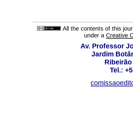
All the contents of this jo
under a
Creative 
Av. Professor Jo
Jardim Botâ
Ribeirão 
Tel.: +
comissaoedito