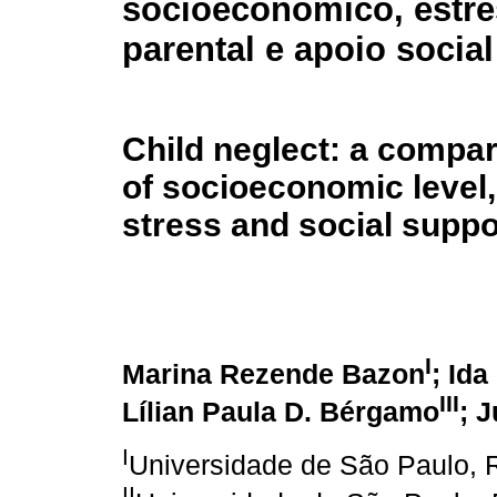
socioecônomico, estr
parental e apoio social
Child neglect: a compar
of socioeconomic level,
stress and social suppo
I
Marina Rezende Bazon
; Ida
III
Lílian Paula D. Bérgamo
; 
I
Universidade de São Paulo, R
II