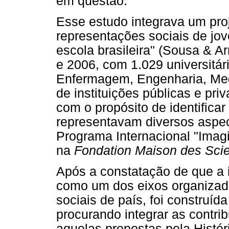
em questão.
Esse estudo integrava um proj
representações sociais de jove
escola brasileira" (Sousa & A
e 2006, com 1.029 universitár
Enfermagem, Engenharia, Med
de instituições públicas e pri
com o propósito de identifica
representavam diversos aspec
Programa Internacional "Imag
na
Fondation Maison des Sci
Após a constatação de que a 
como um dos eixos organizad
sociais de país, foi construíd
procurando integrar as contri
aquelas propostas pela Histór