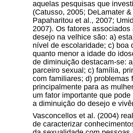
aquelas pesquisas que invest
(Catusso, 2005; DeLamater & S
Papaharitou et al., 2007; Umidi
2007). Os fatores associado
desejo na velhice são: a) esta
nível de escolaridade; c) boa 
quanto menor a idade do idoso
de diminuição destacam-se: a)
parceiro sexual; c) família, p
com familiares; d) problemas 
principalmente para as mulher
um fator importante que pode
a diminuição do desejo e vivê
Vasconcellos et al. (2004) re
de caracterizar conhecimentos
da sexualidade com pessoas 