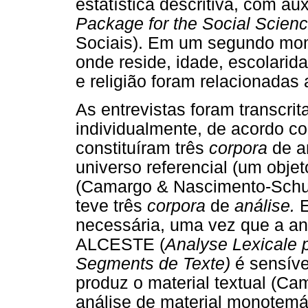
estatística descritiva, com au
Package for the Social Scien
Sociais). Em um segundo mome
onde reside, idade, escolaridad
e religião foram relacionadas 
As entrevistas foram transcrit
individualmente, de acordo c
constituíram três
corpora
de a
universo referencial (um obje
(Camargo & Nascimento-Schul
teve três
corpora
de
análise.
E
necessária, uma vez que a an
ALCESTE (
Analyse Lexicale 
Segments de Texte)
é sensíve
produz o material textual (Cam
análise de material monotemá