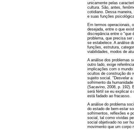
unicamente pelas caracterí
cultura. São, antes, fenôm
cotidiano. Dessa maneira,
e suas funções psicológic
Em termos operacionais, o 
desejada, entre o que exist
discrepância entre o "que
problema, que precisa ser
se estabelece. A análise d
funções, estrutura, categor
viabilidades, modos de a
A análise dos problemas s
outro lado, exige referênc
implicações com o mundo e
ocultos de construção do 
sujeito social. "Desvelar 
sofrimento da humanidade e
(Sacavino, 2008, p. 192). 
será fértil se eu explicar
está fadado ao fracasso.
A análise do problema soci
do estado de bem-estar so
sofrimentos, reflexões e p
social, tal como vividas p
social objetivado no ser 
movimento que um corpo mo