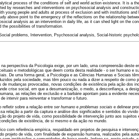
alytical process of the conditions of self and world action existence. It is a th
ted by researches and interventions on psychosocial analysis and construction 
ith young people and adults at process of exclusion and with institutions an
study above point to the emergency of the reflections on the relationship betw
ocial analysis as an intervention in daily life, as it can shed light on the con
 the possibilities of transformation.
cial problems, Intervention, Psychosocial analysis, Social-historic psychol
 na perspectiva da Psicologia exige, por um lado, uma compreensão deste en
ceituais e metodológicas que deem conta desta realidade - o ser humano e 
ais. De uma forma geral, a Psicologia e as Ciências Humanas e Sociais tê
zidos pela sociedade, mas têm pouco ou nada a dizer a respeito de como p
és de mudanças provocadas, novas condições de existência pela ação dos ind
nde crise social, em que a desumanização, o medo, a desconfiança, a desigu
 humana, as relações de exclusão e a barbárie apontam para a evidente nece
e intervir para reinventar e transformar o futuro.
o refletir sobre a relação entre
ser humano
e
problemas sociais
e delinear pro
sa relação a partir da captura e análise dos significados e sentidos do vivido
ão do projeto de vida, como possibilidade de intervenção junto aos sujeitos e 
 condições de existência, de si mesmo e da ação no mundo.
ico com referência empírica, respaldado em projetos de pesquisa e intervenç
do projeto de vida, com finalidade de expansão humana, realizados pela auto
 com instituições e comunidades de baixa renda. Indaga-se, neste estudo, 