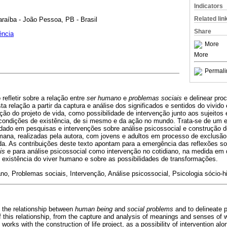
Indicators
Related lin
raíba - João Pessoa, PB - Brasil
Share
ência
More
More
Permali
 refletir sobre a relação entre
ser humano
e
problemas sociais
e delinear pro
a relação a partir da captura e análise dos significados e sentidos do vivido
ão do projeto de vida, como possibilidade de intervenção junto aos sujeitos e 
 condições de existência, de si mesmo e da ação no mundo. Trata-se de um 
ldado em pesquisas e intervenções sobre análise psicossocial e construção d
mana, realizadas pela autora, com jovens e adultos em processo de exclusão 
a. As contribuições deste texto apontam para a emergência das reflexões so
is
e para análise psicossocial como intervenção no cotidiano, na medida em 
 existência do viver humano e sobre as possibilidades de transformações.
o, Problemas sociais, Intervenção, Análise psicossocial, Psicologia sócio-hi
n the relationship between
human being
and
social problems
and to delineate 
of this relationship, from the capture and analysis of meanings and senses of 
t works with the construction of life project, as a possibility of intervention al