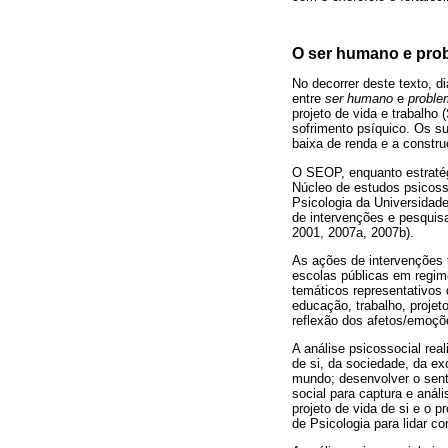
O ser humano e prob
No decorrer deste texto, d
entre
ser humano
e
proble
projeto de vida e trabalho
sofrimento psíquico. Os s
baixa de renda e a constru
O SEOP, enquanto estratégi
Núcleo de estudos psicoss
Psicologia da Universida
de intervenções e pesquisa
2001, 2007a, 2007b).
As ações de intervenções 
escolas públicas em regim
temáticos representativos 
educação, trabalho, projet
reflexão dos afetos/emoçõe
A análise psicossocial rea
de si, da sociedade, da ex
mundo; desenvolver o sent
social para captura e anál
projeto de vida de si e o 
de Psicologia para lidar c