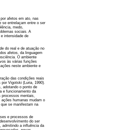
 por afetos em ato, nas
 se entrelaçam entre o ser
olência, medo,
roblemas sociais. A
e intensidade de
ade do real e de atuação no
dos afetos, da linguagem
onsciência. O ambiente
vos às várias funções
cações neste ambiente e
ração das condições reais
por Vigotski (Luria, 1990).
s, adotando o ponto de
ra e funcionamento da
s processos mentais,
 as ações humanas mudam o
s que se manifestam na
ases e processos de
 desenvolvimento do ser
 admitindo a influência da
 provocadas, novas