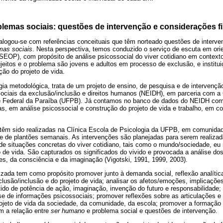
lemas sociais: questões de intervenção e considerações fi
ialogou-se com referências conceituais que têm norteado questões de interv
mas sociais
. Nesta perspectiva, temos conduzido o serviço de escuta em ori
 (SEOP), com propósito de análise psicossocial do viver cotidiano em context
ujeitos e o problema são jovens e adultos em processo de exclusão, e instit
ção do projeto de vida.
a metodológica, trata de um projeto de ensino, de pesquisa e de intervençã
ociais da exclusão/inclusão e direitos humanos (NEIDH), em parceria com a 
de Federal da Paraíba (UFPB). Já contamos no banco de dados do NEIDH co
s, em análise psicossocial e construção do projeto de vida e trabalho, em c
têm sido realizadas na Clínica Escola de Psicologia da UFPB, em comunida
e de plantões semanais. As intervenções são planejadas para serem realizad
de situações concretas do viver cotidiano, tais como o mundo/sociedade, eu 
o de vida. São capturados os significados do vivido e provocada a análise do
s, da consciência e da imaginação (Vigotski, 1991, 1999, 2003).
lizada tem como propósito promover junto à demanda social, reflexão analítica
clusão/inclusão e do projeto de vida; analisar os afetos/emoções, implicaçõe
ido de potência de ação, imaginação, invenção do futuro e responsabilidade
ise de informações psicossociais; promover reflexões sobre as articulações e
projeto de vida da sociedade, da comunidade, da escola; promover a formação a
om a relação entre
ser humano
e problema social e questões de intervenção.