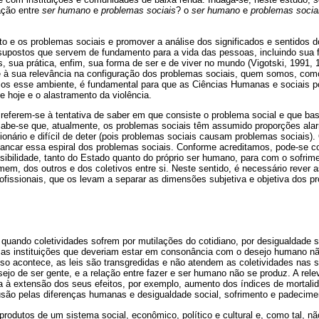
lação entre
ser humano
e
problemas sociais
? o
ser humano
e
problemas socia
to e os problemas sociais e promover a análise dos significados e sentidos
supostos que servem de fundamento para a vida das pessoas, incluindo sua f
, sua prática, enfim, sua forma de ser e de viver no mundo (Vigotski, 1991, 
o e à sua relevância na configuração dos problemas sociais, quem somos, co
s esse ambiente, é fundamental para que as Ciências Humanas e sociais po
de hoje e o alastramento da violência.
referem-se à tentativa de saber em que consiste o problema social e que bas
abe-se que, atualmente, os problemas sociais têm assumido proporções ala
cionário e difícil de deter (pois problemas sociais causam problemas sociais).
tancar essa espiral dos problemas sociais. Conforme acreditamos, pode-se
ibilidade, tanto do Estado quanto do próprio ser humano, para com o sofrim
omem, dos outros e dos coletivos entre si. Neste sentido, é necessário rever 
fissionais, que os levam a separar as dimensões subjetiva e objetiva dos p
quando coletividades sofrem por mutilações do cotidiano, por desigualdade so
o as instituições que deveriam estar em consonância com o desejo humano n
so acontece, as leis são transgredidas e não atendem as coletividades nas 
ejo de ser gente, e a relação entre fazer e ser humano não se produz. A rele
a à extensão dos seus efeitos, por exemplo, aumento dos índices de mortalid
usão pelas diferenças humanas e desigualdade social, sofrimento e padecime
rodutos de um sistema social, econômico, político e cultural e, como tal, n