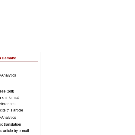
on Demand
 Analytics
ese (pdf)
in xml format
references
ite this article
 Analytics
c translation
s article by e-mail