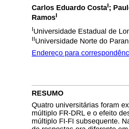
I
Carlos Eduardo Costa
; Pau
I
Ramos
I
Universidade Estadual de Lond
II
Universidade Norte do Paraná
Endereço para correspondênc
RESUMO
Quatro universitárias foram e
múltiplo FR-DRL e o efeito des
múltiplo FI-FI subsequente. N