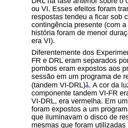
DRL na fase anterior sobre 
ou VI. Esses efeitos foram tra
respostas tendeu a ficar sob 
contingência presente (com a 
história foram de menor dura
era VI).
Diferentemente dos Experimen
FR e DRL eram separados por
pombos eram expostos aos p
sessão em um programa de ref
1
(tandem VI-DRL)
. A cor da l
componente tandem VI-FR era
VI-DRL, era vermelha. Em um
foram expostos a um programa
que iluminavam o disco de r
mesmas que foram utilizadas 