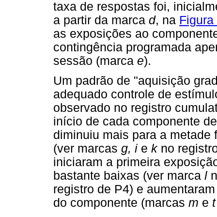
taxa de respostas foi, inicial
a partir da marca
d
, na
Figura
as exposições ao componente 
contingência programada apen
sessão (marca
e
).
Um padrão de "aquisição gra
adequado controle de estímu
observado no registro cumulat
início de cada componente de
diminuiu mais para a metade
(ver marcas
g, i
e
k
no registr
iniciaram a primeira exposiç
bastante baixas (ver marca
l
n
registro de P4) e aumentaram 
do componente (marcas
m
e
t