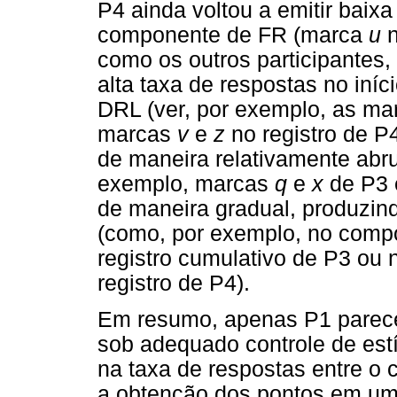
P4 ainda voltou a emitir baix
componente de FR (marca
u
n
como os outros participantes
alta taxa de respostas no iní
DRL (ver, por exemplo, as m
marcas
v
e
z
no registro de P
de maneira relativamente abru
exemplo, marcas
q
e
x
de P3 
de maneira gradual, produzi
(como, por exemplo, no comp
registro cumulativo de P3 ou
registro de P4).
Em resumo, apenas P1 parec
sob adequado controle de estí
na taxa de respostas entre o
a obtenção dos pontos em um