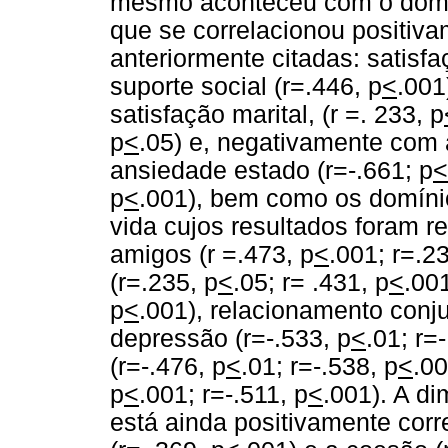
mesmo aconteceu com o domín
que se correlacionou positiv
anteriormente citadas: satisf
suporte social (r=.446, p
<
.001
satisfação marital, (r =. 233, p
p
<
.05) e, negativamente com 
ansiedade estado (r=-.661; p
<
p
<
.001), bem como os domínio
vida cujos resultados foram r
amigos (r =.473, p
<
.001; r=.2
(r=.235, p
<
.05; r= .431, p
<
.00
p
<
.001), relacionamento conju
depressão (r=-.533, p
<
.01; r=
(r=-.476, p
<
.01; r=-.538, p
<
.00
p
<
.001; r=-.511, p
<
.001). A d
está ainda positivamente corr