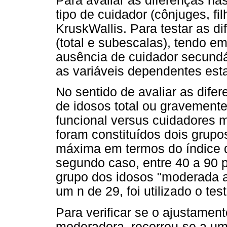
Para avaliar as diferenças na
tipo de cuidador (cônjuges, filh
KruskWallis. Para testar as d
(total e subescalas), tendo e
ausência de cuidador secundá
as variáveis dependentes es
No sentido de avaliar as dife
de idosos total ou gravement
funcional versus cuidadores
foram constituídos dois grupo
máxima em termos do índice de
segundo caso, entre 40 a 90 
grupo dos idosos "moderada a
um n de 29, foi utilizado o te
Para verificar se o ajustamen
moderadora, recorreu-se a uma