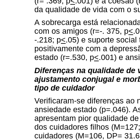
(r= .369, p
<
.001) e a coesão (
da qualidade de vida com o su
A sobrecarga está relacionad
com os amigos (r=-. 375, p
<
.0
-.218; p
<
.05) e suporte social t
positivamente com a depressã
estado (r=.530, p
<
.001) e ans
Diferenças na qualidade de v
ajustamento conjugal e mor
tipo de cuidador
Verificaram-se diferenças ao 
ansiedade estado (p=.046). A
apresentam pior qualidade de
dos cuidadores filhos (M=127;
cuidadores (M=106, DP= 31.6