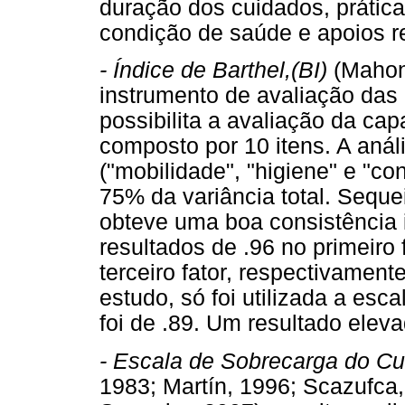
duração dos cuidados, prática
condição de saúde e apoios r
- Índice de Barthel,(BI)
(Mahon
instrumento de avaliação das 
possibilita a avaliação da ca
composto por 10 itens. A anális
("mobilidade", "higiene" e "co
75% da variância total. Seque
obteve uma boa consistência 
resultados de .96 no primeiro 
terceiro fator, respectivament
estudo, só foi utilizada a esca
foi de .89. Um resultado elev
- Escala de Sobrecarga do Cu
1983; Martín, 1996; Scazufca