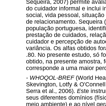
Sequeira, 2007) permite avalia
do cuidador informal e inclui
social, vida pessoal, situação
de relacionamento. Sequeira (
população portuguesa, identif
prestação de cuidados, relaçã
cuidador e percepção de auto
variância. Os alfas obtidos fo
.80. No presente estudo, só foi
obtido, na presente amostra, 
corresponde a uma maior per
- WHOQOL-BREF
(World Heal
Skevington, Lotfy & O'Connel
Serra et al., 2006).
E
ste instr
seus diferentes domínios (físi
meio ambiente) e ao nível gera