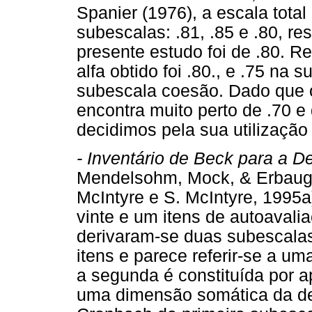
Spanier (1976), a escala total
subescalas: .81, .85 e .80, re
presente estudo foi de .80. R
alfa obtido foi .80., e .75 na 
subescala coesão. Dado que o
encontra muito perto de .70 e 
decidimos pela sua utilização
- Inventário de Beck para a D
Mendelsohm, Mock, & Erbaugh
McIntyre e S. McIntyre, 1995a
vinte e um itens de autoavalia
derivaram-se duas subescalas.
itens e parece referir-se a u
a segunda é constituída por ap
uma dimensão somática da dep