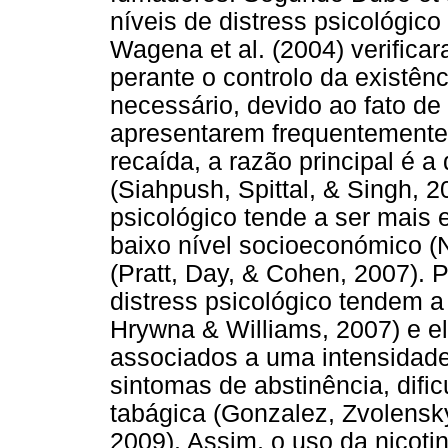
níveis de distress psicológic
Wagena et al. (2004) verific
perante o controlo da existên
necessário, devido ao fato de
apresentarem frequentemente 
recaída, a razão principal é a
(Siahpush, Spittal, & Singh, 2
psicológico tende a ser mais
baixo nível socioeconómico (
(Pratt, Day, & Cohen, 2007). 
distress psicológico tendem 
Hrywna & Williams, 2007) e e
associados a uma intensidad
sintomas de abstinência, difi
tabágica (Gonzalez, Zvolensky
2009). Assim, o uso da nicoti