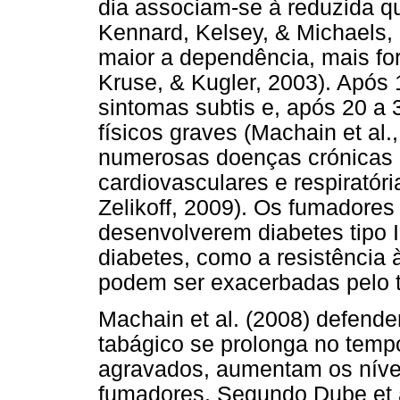
dia associam-se à reduzida qua
Kennard, Kelsey, & Michaels, 
maior a dependência, mais for
Kruse, & Kugler, 2003). Apó
sintomas subtis e, após 20 a 
físicos graves (Machain et al
numerosas doenças crónicas 
cardiovasculares e respiratór
Zelikoff, 2009). Os fumadore
desenvolverem diabetes tipo I
diabetes, como a resistência 
podem ser exacerbadas pelo t
Machain et al. (2008) defend
tabágico se prolonga no temp
agravados, aumentam os nívei
fumadores. Segundo Dube et a