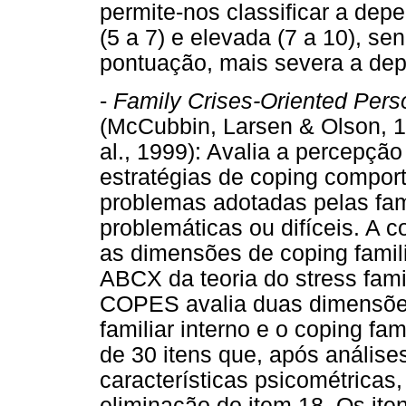
permite-nos classificar a dep
(5 a 7) e elevada (7 a 10), s
pontuação, mais severa a de
-
Family Crises-Oriented Pers
(McCubbin, Larsen & Olson, 1
al., 1999): Avalia a percepção
estratégias de coping compor
problemas adotadas pelas fam
problemáticas ou difíceis. A
as dimensões de coping famil
ABCX da teoria do stress famil
COPES avalia duas dimensões 
familiar interno e o coping fa
de 30 itens que, após anális
características psicométricas,
eliminação do item 18. Os it