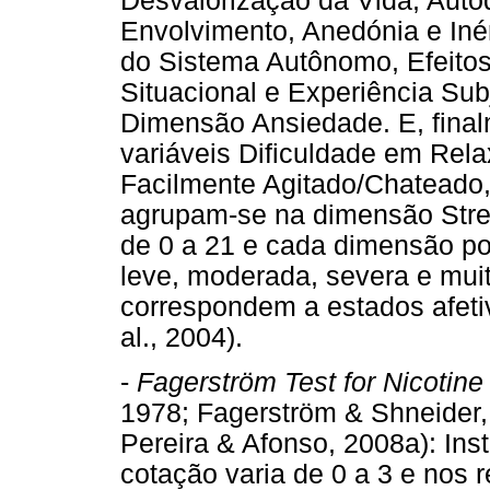
Desvalorização da Vida, Autod
Envolvimento, Anedónia e Inér
do Sistema Autônomo, Efeito
Situacional e Experiência Su
Dimensão Ansiedade. E, finalm
variáveis Dificuldade em Rela
Facilmente Agitado/Chateado,
agrupam-se na dimensão Stress
de 0 a 21 e cada dimensão po
leve, moderada, severa e mui
correspondem a estados afetiv
al., 2004).
-
Fagerström Test for Nicoti
1978; Fagerström & Shneider,
Pereira & Afonso, 2008a): Inst
cotação varia de 0 a 3 e nos r