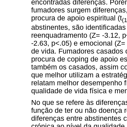
encontradas diferenças. Poré
fumadores surgem diferenças,
procura de apoio espiritual (t
(
abstinentes, são identificadas
reenquadramento (Z= -3.12, p
-2.63, p<.05) e emocional (Z=
de vida. Fumadores casados o
procura de coping de apoio es
também os casados, assim co
que melhor utilizam a estrat
relatam melhor desempenho fí
qualidade de vida física e me
No que se refere às diferença
função de ter ou não doença r
diferenças entre abstinentes 
crónica ao nível da qualidade 