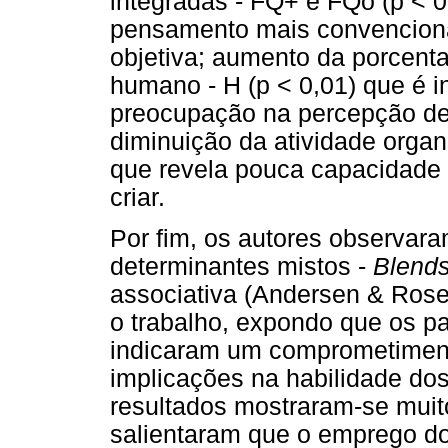
integradas - FQ+ e FQo (p < 
pensamento mais convencional
objetiva; aumento da porcent
humano - H (p < 0,01) que é 
preocupação na percepção de
diminuição da atividade organi
que revela pouca capacidade 
criar.
Por fim, os autores observar
determinantes mistos -
Blend
associativa (Andersen & Rose
o trabalho, expondo que os p
indicaram um comprometimento
implicações na habilidade do
resultados mostraram-se muit
salientaram que o emprego do