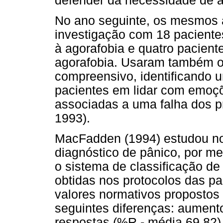
defender da necessidade de a
No ano seguinte, os mesmos
investigação com 18 pacient
à agorafobia e quatro pacien
agorafobia. Usaram também 
compreensivo, identificando u
pacientes em lidar com emoçõ
associadas a uma falha dos p
1993).
MacFadden (1994) estudou no
diagnóstico de pânico, por m
o sistema de classificação de
obtidas nos protocolos das p
valores normativos propostos
seguintes diferenças: aumen
respostas (%R - média 69,82