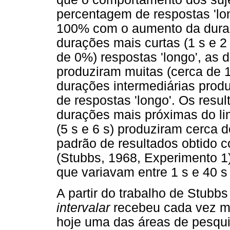
percentagem de respostas 'lo
100% com o aumento da duraç
durações mais curtas (1 s e 2
de 0%) respostas 'longo', as 
produziram muitas (cerca de 1
durações intermediárias prod
de respostas 'longo'. Os res
durações mais próximas do lim
(5 s e 6 s) produziram cerca
padrão de resultados obtido c
(Stubbs, 1968, Experimento 1
que variavam entre 1 s e 40 s
A partir do trabalho de Stubb
intervalar
recebeu cada vez ma
hoje uma das áreas de pesquis