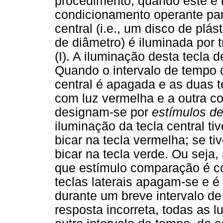
procedimento, quando este é 
condicionamento operante par
central (i.e., um disco de plá
de diâmetro) é iluminada por 
(I). A iluminação desta tecla 
Quando o intervalo de tempo d
central é apagada e as duas t
com luz vermelha e a outra com
designam-se por
estímulos d
iluminação da tecla central tiv
bicar na tecla vermelha; se tiv
bicar na tecla verde. Ou seja
que estímulo comparação é co
teclas laterais apagam-se e é
durante um breve intervalo d
resposta incorreta, todas as