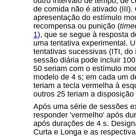
outro intervalo de tempo, de 
de comida não é ativado (III)
apresentação do estímulo mode
recompensa ou punição (
time
1
), que se segue à resposta do
uma tentativa experimental. U
tentativas sucessivas (ITI, do
sessão diária pode incluir 100
50 seriam com o estímulo mod
modelo de 4 s; em cada um de
teriam a tecla vermelha à esqu
outros 25 teriam a disposição 
Após uma série de sessões e
responder 'vermelho' após dur
após durações de 4 s. Design
Curta e Longa e as respectivas