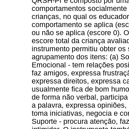
QRSH-Pr é composto por uma 
comportamentos socialmente 
crianças, no qual os educad
comportamento se aplica (esco
ou não se aplica (escore 0).
escore total da criança avalia
instrumento permitiu obter os s
agrupamento dos itens: (a) So
Emocional - tem relações posi
faz amigos, expressa frustra
expressa direitos, expressa c
usualmente fica de bom humor
de forma não verbal, participa 
a palavra, expressa opiniões,
toma iniciativas, negocia e c
Suporte - procura atenção, fa