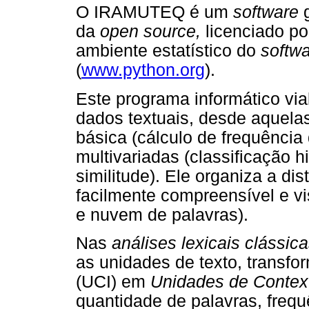
O IRAMUTEQ é um
software
g
da
open source,
licenciado po
ambiente estatístico do
softw
(
www.python.org
).
Este programa informático viab
dados textuais, desde aquela
básica (cálculo de frequência 
multivariadas (classificação 
similitude). Ele organiza a di
facilmente compreensível e vi
e nuvem de palavras).
Nas
análises lexicais clássica
as unidades de texto, transf
(UCI) em
Unidades de Contex
quantidade de palavras, freq