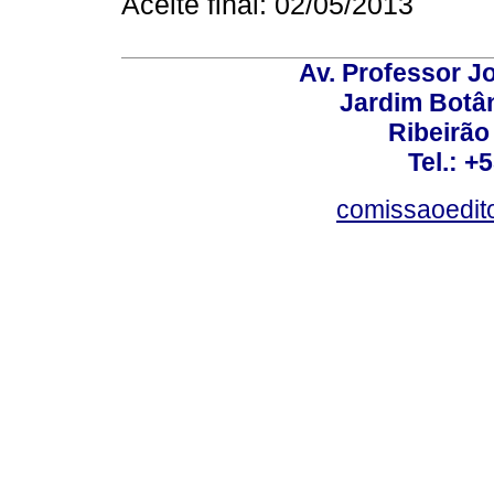
Aceite final: 02/05/2013
Av. Professor Jo
Jardim Botâ
Ribeirão 
Tel.: +
comissaoedito