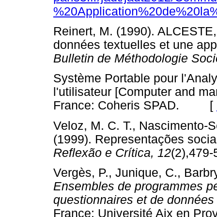
%20Application%20de%20la
Reinert, M. (1990). ALCESTE,
données textuelles et une appl
Bulletin de Méthodologie Soci
Système Portable pour l'Anal
l'utilisateur [Computer and ma
France: Coheris SPAD. [
Veloz, M. C. T., Nascimento-S
(1999). Representações socia
Reflexão e Crítica, 12
(2),47
Vergès, P., Junique, C., Barbry
Ensembles de programmes perm
questionnaires et de donnée
France: Université Aix en 