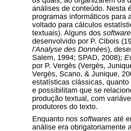
os quais, ao organizarem os d
análises de conteúdo. Nesta 
programas informáticos para a
voltado para cálculos estatíst
textuais). Alguns dos
software
desenvolvido por P. Cibois (1
l'Analyse des Données
), dese
Salem, 1994; SPAD, 2008);
E
por P. Vergès (Vergès, Juniqu
Vergès, Scano, & Junique, 200
estatísticas clássicas, quanto
e possibilitam que se relacio
produção textual, com variáve
produtores do texto.
Enquanto nos
softwares
até e
análise era obrigatoriamente 