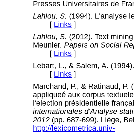
Presses Universitaires de
Lahlou, S.
(1994). L'analyse l
[
Links
]
Lahlou, S.
(2012). Text mining
Meunier.
Papers on Social Re
[
Links
]
Lebart, L., & Salem, A. (1994)
[
Links
]
Marchand, P., & Ratinaud, P. (
appliqueé aux corpus textueles
l'election présidentielle frança
internationales d'Analyse sta
2012
(pp. 687-699). Liège, Bel
http://lexicometrica.univ-