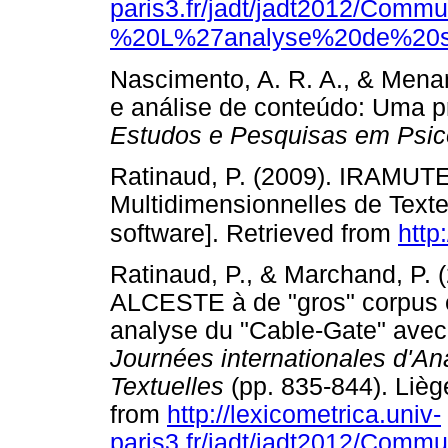
paris3.fr/jadt/jadt2012/Com
%20L%27analyse%20de%20sim
Nascimento, A. R. A., & Menand
e análise de conteúdo: Uma p
Estudos e Pesquisas em Psico
Ratinaud, P. (2009). IRAMUTE
Multidimensionnelles de Text
software]. Retrieved from
http
Ratinaud, P., & Marchand, P. 
ALCESTE à de "gros" corpus et
analyse du "Cable-Gate" avec
Journées internationales d'An
Textuelles
(pp. 835-844). Liège
from
http://lexicometrica.univ-
paris3.fr/jadt/jadt2012/Com