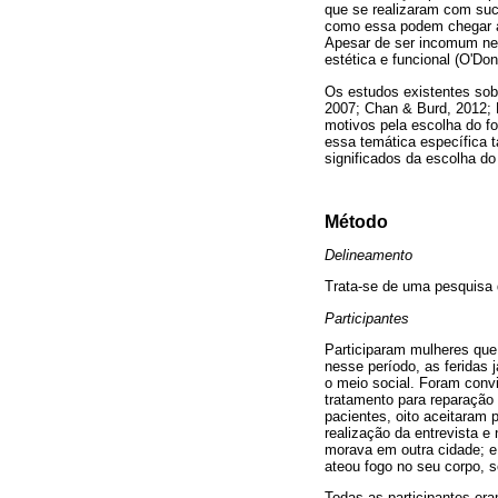
que se realizaram com su
como essa podem chegar a
Apesar de ser incomum nes
estética e funcional (O'Don
Os estudos existentes sobr
2007; Chan & Burd, 2012; 
motivos pela escolha do fo
essa temática específica 
significados da escolha do
Método
Delineamento
Trata-se de uma pesquisa qu
Participantes
Participaram mulheres que
nesse período, as feridas
o meio social. Foram convi
tratamento para reparação
pacientes, oito aceitaram
realização da entrevista e
morava em outra cidade; e 
ateou fogo no seu corpo, 
Todas as participantes era