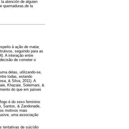
 la atención de alguien
 de quemaduras,de la
espeito à ação de matar,
trutivos, seguindo para as
). A interação entre
e decisão de cometer o
uma delas, utilizando-se,
ntre todas, estando
osa, & Silva, 2011). A
aie, Khazaie, Soleimani, &
imento do que em países
 fogo é do sexo feminino
e, Santos, & Zandonade,
 os motivos mais
clusive, uma associação
tentativas de suicídio