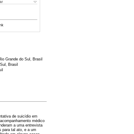
ar
nk
io Grande do Sul, Brasil
ul, Brasil
il
ntativa de suicídio em
em acompanhamento médico
onderam a uma entrevista
 para tal ato, e a um