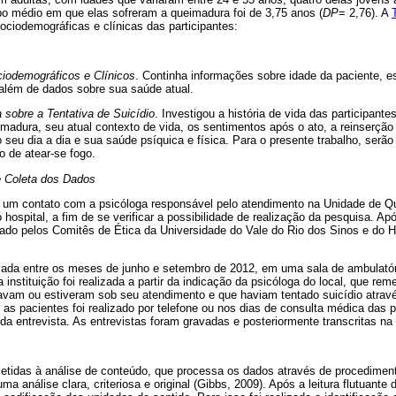
 médio em que elas sofreram a queimadura foi de 3,75 anos (
DP
= 2,76). A
sociodemográficas e clínicas das participantes:
iodemográficos e Clínicos
. Continha informações sobre idade da paciente, es
., além de dados sobre sua saúde atual.
 sobre a Tentativa de Suicídio
. Investigou a história de vida das participant
imadura, seu atual contexto de vida, os sentimentos após o ato, a reinserção
seu dia a dia e sua saúde psíquica e física. Para o presente trabalho, serã
o de atear-se fogo.
e Coleta dos Dados
e um contato com a psicóloga responsável pelo atendimento na Unidade de 
 hospital, a fim de se verificar a possibilidade de realização da pesquisa. A
ado pelos Comitês de Ética da Universidade do Vale do Rio dos Sinos e do H
izada entre os meses de junho e setembro de 2012, em uma sala de ambulatóri
nstituição foi realizada a partir da indicação da psicóloga do local, que rem
avam ou estiveram sob seu atendimento e que haviam tentado suicídio atravé
 as pacientes foi realizado por telefone ou nos dias de consulta médica das
da entrevista. As entrevistas foram gravadas e posteriormente transcritas na 
etidas à análise de conteúdo, que processa os dados através de procedimento
 análise clara, criteriosa e original (Gibbs, 2009). Após a leitura flutuante 