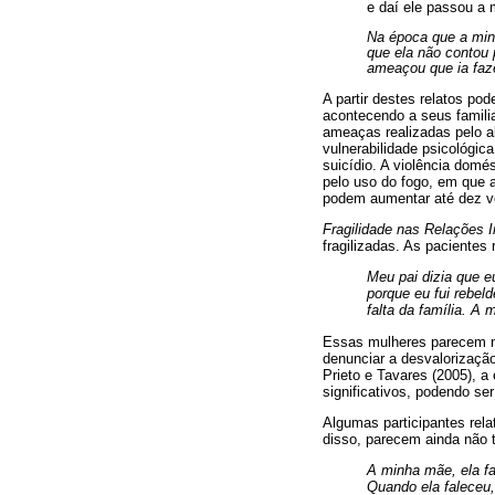
e daí ele passou a
Na época que a minh
que ela não contou 
ameaçou que ia faz
A partir destes relatos po
acontecendo a seus familia
ameaças realizadas pelo a
vulnerabilidade psicológic
suicídio. A violência dom
pelo uso do fogo, em que a
podem aumentar até dez ve
Fragilidade nas Relações 
fragilizadas. As pacientes
Meu pai dizia que e
porque eu fui rebel
falta da família. A
Essas mulheres parecem nã
denunciar a desvalorizaçã
Prieto e Tavares (2005), a
significativos, podendo ser
Algumas participantes rela
disso, parecem ainda não t
A minha mãe, ela f
Quando ela faleceu,