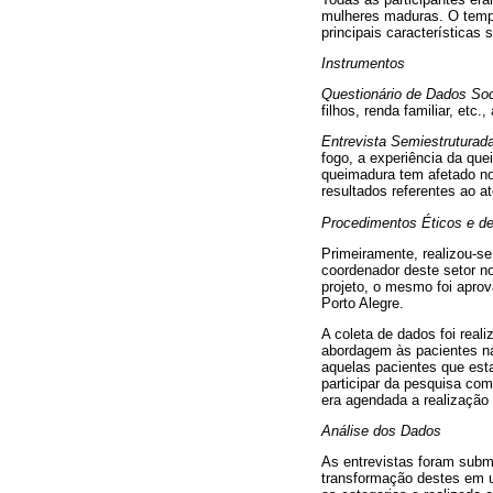
mulheres maduras. O tempo
principais características 
Instrumentos
Questionário de Dados Soc
filhos, renda familiar, etc
Entrevista Semiestruturada
fogo, a experiência da que
queimadura tem afetado no 
resultados referentes ao at
Procedimentos Éticos e d
Primeiramente, realizou-s
coordenador deste setor no
projeto, o mesmo foi aprov
Porto Alegre.
A coleta de dados foi real
abordagem às pacientes na i
aquelas pacientes que est
participar da pesquisa com
era agendada a realização 
Análise dos Dados
As entrevistas foram subm
transformação destes em uma