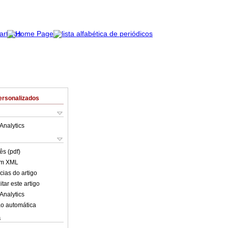
ersonalizados
Analytics
ês (pdf)
em XML
cias do artigo
tar este artigo
Analytics
o automática
s