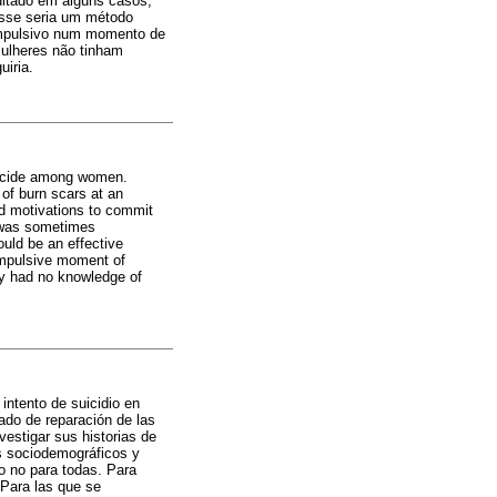
ditado em alguns casos,
esse seria um método
 impulsivo num momento de
mulheres não tinham
iria.
suicide among women.
 of burn scars at an
nd motivations to commit
e was sometimes
uld be an effective
 impulsive moment of
hey had no knowledge of
 intento de suicidio en
ado de reparación de las
vestigar sus historias de
os sociodemográficos y
o no para todas. Para
 Para las que se