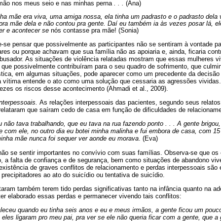
 mão nos meus seio e nas minhas perna
. . .
(Ana)
a mãe era viva, uma amiga nossa, ela tinha um padrasto e o padrasto dela v
pra mãe dela e não contou pra gente. Daí eu também ia às vezes posar lá, el
er e acontecer se
nós contasse pra mãe! (Sonia)
de-se pensar que possivelmente as participantes não se sentiram à vontade pa
res ou porque achavam que sua família não as apoiaria e, ainda, ficaria con
busador. As situações de violência relatadas mostram que essas mulheres 
a que possivelmente contribuíram para o seu quadro de sofrimento, que culmin
éstica, em algumas situações, pode aparecer como um precedente da decisão d
 vítima entende o ato como uma solução que cessaria as agressões vividas. 
zes os riscos desse acontecimento (Ahmadi et al., 2009).
Interpessoais.
As relações interpessoais das pacientes, segundo seus relatos
 relataram que saíram cedo de casa em função de dificuldades de relacionamen
u não tava trabalhando, que eu tava na rua fazendo ponto . . . A gente brigou
de com ele, no outro dia eu botei minha malinha e fui embora de casa, com 15 
 minha mãe nunca foi sequer ver aonde eu morava
. (Eva)
o se sentir importantes no convívio com suas famílias. Observa-se que os 
o, a falta de confiança e de segurança, bem como situações de abandono viv
 existência de graves conflitos de relacionamento e perdas interpessoais são
 precipitadores ao ato do suicídio ou tentativa de suicídio.
taram também terem tido perdas significativas tanto na infância quanto na ad
er elaborado essas perdas e permanecer vivendo tais conflitos:
aleceu quando eu tinha seis anos e eu e meus irmãos, a gente ficou um pouc
 eles ligaram pro meu pai, pra ver se ele não queria ficar com a gente, que a 