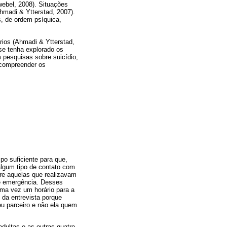
ebel, 2008). Situações
madi & Ytterstad, 2007).
, de ordem psíquica,
rios (Ahmadi & Ytterstad,
se tenha explorado os
m pesquisas sobre suicídio,
 compreender os
po suficiente para que,
algum tipo de contato com
tre aquelas que realizavam
e emergência. Desses
uma vez um horário para a
 da entrevista porque
eu parceiro e não ela quem
dultas e as outras quatro