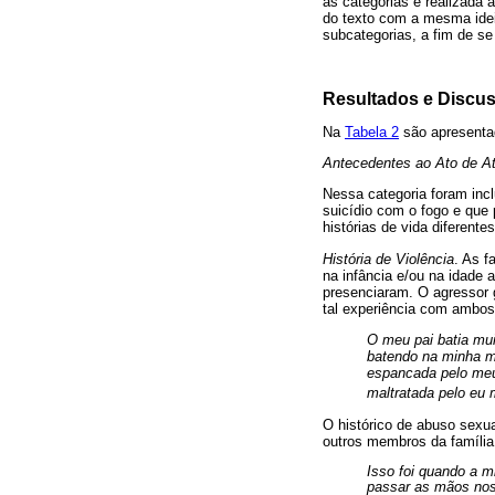
as categorias e realizada a
do texto com a mesma ideia
subcategorias, a fim de se 
Resultados e Discu
Na
Tabela 2
são apresentad
Antecedentes ao Ato de A
Nessa categoria foram incl
suicídio com o fogo e que
histórias de vida diferen
História de Violência
. As f
na infância e/ou na idade 
presenciaram. O agressor g
tal experiência com ambos. 
O meu pai batia mui
batendo na minha mã
espancada pelo meu 
maltratada pelo eu 
O histórico de abuso sexu
outros membros da família
Isso foi quando a 
passar as mãos nos 