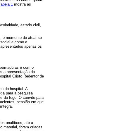
Tabela 1
mostra as
colaridade, estado civil,
es, o momento de atear-se
 social e como a
o apresentados apenas os
Queimaduras e com o
pós a apresentação do
ospital Cristo Redentor de
o do hospital. A
etia para a pesquisa
s do fogo. O convite para
 pacientes, ocasião em que
íntegra.
s analíticos, até a
do material, foram criadas