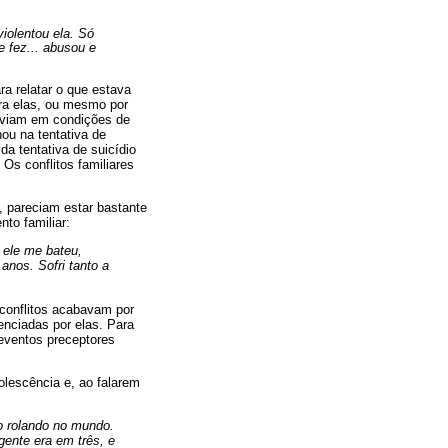
iolentou ela. Só
e fez... abusou e
ra relatar o que estava
tra elas, ou mesmo por
viviam em condições de
ou na tentativa de
a tentativa de suicídio
Os conflitos familiares
, pareciam estar bastante
to familiar:
, ele me bateu,
anos. Sofri tanto a
conflitos acabavam por
enciadas por elas. Para
 eventos preceptores
olescência e, ao falarem
o rolando no mundo.
gente era em três, e