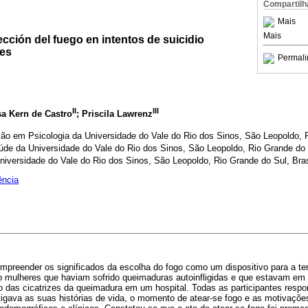
Compartilh
Mais
Mais
ección del fuego en intentos de suicidio
res
Permali
II
III
isa Kern de Castro
; Priscila Lawrenz
o em Psicologia da Universidade do Vale do Rio dos Sinos, São Leopoldo, R
úde da Universidade do Vale do Rio dos Sinos, São Leopoldo, Rio Grande do S
niversidade do Vale do Rio dos Sinos, São Leopoldo, Rio Grande do Sul, Bras
ência
ompreender os significados da escolha do fogo como um dispositivo para a te
to mulheres que haviam sofrido queimaduras autoinfligidas e que estavam 
ão das cicatrizes da queimadura em um hospital. Todas as participantes resp
igava as suas histórias de vida, o momento de atear-se fogo e as motivações