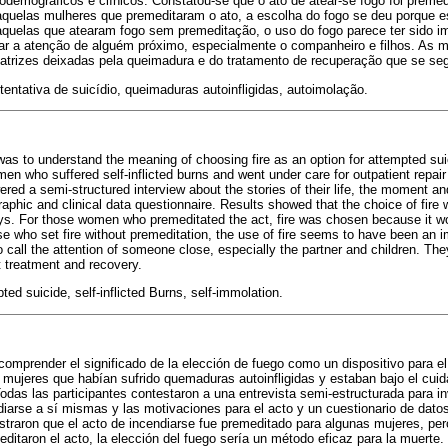
odemográficos e clínicos. Constatou-se que o ato de atear-se fogo foi preme
quelas mulheres que premeditaram o ato, a escolha do fogo se deu porque 
 aquelas que atearam fogo sem premeditação, o uso do fogo parece ter sido
amar a atenção de alguém próximo, especialmente o companheiro e filhos. As 
atrizes deixadas pela queimadura e do tratamento de recuperação que se segu
tentativa de suicídio, queimaduras autoinfligidas, autoimolação.
was to understand the meaning of choosing fire as an option for attempted 
en who suffered self-inflicted burns and went under care for outpatient repair
ered a semi-structured interview about the stories of their life, the moment a
aphic and clinical data questionnaire. Results showed that the choice of fir
ys. For those women who premeditated the act, fire was chosen because it wo
se who set fire without premeditation, the use of fire seems to have been an
o call the attention of someone close, especially the partner and children. T
 treatment and recovery.
ed suicide, self-inflicted Burns, self-immolation.
 comprender el significado de la elección de fuego como un dispositivo para el
 mujeres que habían sufrido quemaduras autoinfligidas y estaban bajo el cuid
Todas las participantes contestaron a una entrevista semi-estructurada para in
iarse a sí mismas y las motivaciones para el acto y un cuestionario de dat
straron que el acto de incendiarse fue premeditado para algunas mujeres, per
ditaron el acto, la elección del fuego sería un método eficaz para la muerte.