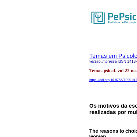
Temas em Psicolo
versão impressa
ISSN
1413
Temas psicol. vol.22 no
https://doi.org/10.9788/TP2014.
Os motivos da esc
realizadas por mu
The reasons to choic
women