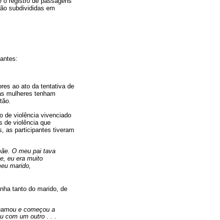
 e o registro de passagens
stão subdivididas em
pantes:
res ao ato da tentativa de
sas mulheres tenham
tão.
o de violência vivenciado
s de violência que
, as participantes tiveram
mãe. O meu pai tava
e, eu era muito
meu marido,
nha tanto do marido, de
 chamou e começou a
 com um outro . . .