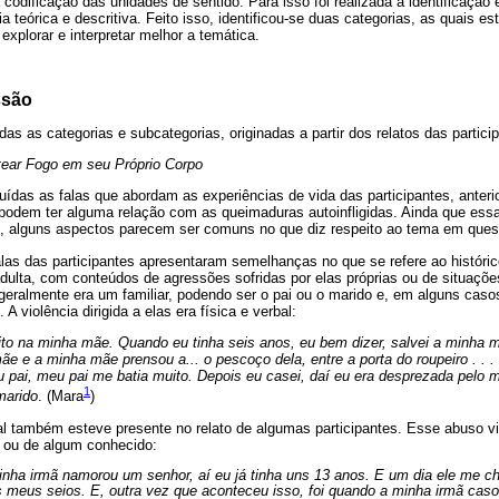
 codificação das unidades de sentido. Para isso foi realizada a identificação
 teórica e descritiva. Feito isso, identificou-se duas categorias, as quais e
explorar e interpretar melhor a temática.
ssão
as as categorias e subcategorias, originadas a partir dos relatos das partici
tear Fogo em seu Próprio Corpo
uídas as falas que abordam as experiências de vida das participantes, anterio
 podem ter alguma relação com as queimaduras autoinfligidas. Ainda que es
tes, alguns aspectos parecem ser comuns no que diz respeito ao tema em ques
alas das participantes apresentaram semelhanças no que se refere ao históric
adulta, com conteúdos de agressões sofridas por elas próprias ou de situaçõe
eralmente era um familiar, podendo ser o pai ou o marido e, em alguns casos
A violência dirigida a elas era física e verbal:
to na minha mãe. Quando eu tinha seis anos, eu bem dizer, salvei a minha 
e e a minha mãe prensou a... o pescoço dela, entre a porta do roupeiro . . . 
pai, meu pai me batia muito. Depois eu casei, daí eu era desprezada pelo 
1
marido
. (Mara
)
al também esteve presente no relato de algumas participantes. Esse abuso vi
 ou de algum conhecido:
minha irmã namorou um senhor, aí eu já tinha uns 13 anos. E um dia ele me
meus seios. E, outra vez que aconteceu isso, foi quando a minha irmã casou