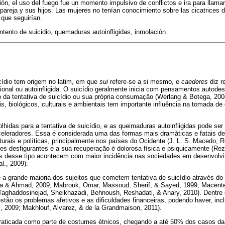
ión, el uso del fuego fue un momento impulsivo de conflictos e ira para llamar
pareja y sus hijos. Las mujeres no tenían conocimiento sobre las cicatrices
 que seguirían.
intento de suicidio, quemaduras autoinfligidas, inmolación.
cídio tem origem no latim, em que
sui
refere-se a si mesmo, e
caederes
diz r
cional ou autoinfligida. O suicídio geralmente inicia com pensamentos autodes
da tentativa de suicídio ou sua própria consumação (Werlang & Botega, 2004
ais, biológicos, culturais e ambientais tem importante influência na tomada d
hidas para a tentativa de suicídio, e as queimaduras autoinfligidas pode ser 
aceleradores. Essa é considerada uma das formas mais dramáticas e fatais de
turais e políticas, principalmente nos países do Ocidente (J. L. S. Macedo, R
es desfigurantes e a sua recuperação é dolorosa física e psiquicamente (Rez
es desse tipo acontecem com maior incidência nas sociedades em desenvolv
l., 2009).
a grande maioria dos sujeitos que cometem tentativa de suicídio através do
nna & Ahmad, 2009; Mabrouk, Omar, Massoud, Sherif, & Sayed, 1999; Macent
; Taghaddosinejad, Sheikhazadi, Behnoush, Reshadati, & Anary, 2010). Dentre
tão os problemas afetivos e as dificuldades financeiras, podendo haver, in
, 2009; Makhlouf, Alvarez, & de la Grandmaison, 2011).
raticada como parte de costumes étnicos, chegando a até 50% dos casos das 