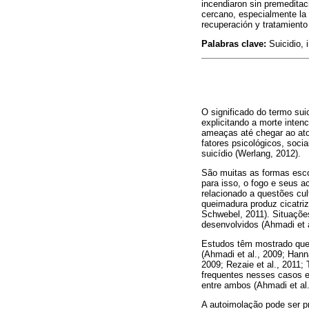
incendiaron sin premeditac
cercano, especialmente la 
recuperación y tratamiento
Palabras clave:
Suicidio, 
O significado do termo sui
explicitando a morte inten
ameaças até chegar ao ato 
fatores psicológicos, soci
suicídio (Werlang, 2012).
São muitas as formas escol
para isso, o fogo e seus 
relacionado a questões cul
queimadura produz cicatriz
Schwebel, 2011). Situaçõ
desenvolvidos (Ahmadi et a
Estudos têm mostrado que 
(Ahmadi et al., 2009; Ha
2009; Rezaie et al., 2011
frequentes nesses casos es
entre ambos (Ahmadi et al.
A autoimolação pode ser p