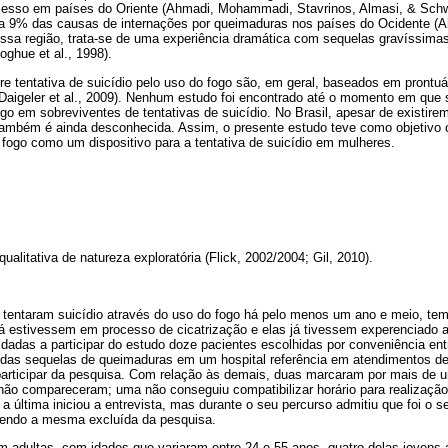
cesso em países do Oriente (Ahmadi, Mohammadi, Stavrinos, Almasi, & Schw
 9% das causas de internações por queimaduras nos países do Ocidente (Ah
sa região, trata-se de uma experiência dramática com sequelas gravíssimas
oghue et al., 1998).
e tentativa de suicídio pelo uso do fogo são, em geral, baseados em prontuá
Daigeler et al., 2009). Nenhum estudo foi encontrado até o momento em que 
go em sobreviventes de tentativas de suicídio. No Brasil, apesar de existire
também é ainda desconhecida. Assim, o presente estudo teve como objetivo
 fogo como um dispositivo para a tentativa de suicídio em mulheres.
alitativa de natureza exploratória (Flick, 2002/2004; Gil, 2010).
 tentaram suicídio através do uso do fogo há pelo menos um ano e meio, tem
 já estivessem em processo de cicatrização e elas já tivessem experenciado 
dadas a participar do estudo doze pacientes escolhidas por conveniência en
 das sequelas de queimaduras em um hospital referência em atendimentos d
 participar da pesquisa. Com relação às demais, duas marcaram por mais de 
 não compareceram; uma não conseguiu compatibilizar horário para realização
a última iniciou a entrevista, mas durante o seu percurso admitiu que foi o s
sendo a mesma excluída da pesquisa.
m adultas, com idades que variaram entre 24 e 55 anos, quatro delas jovens a