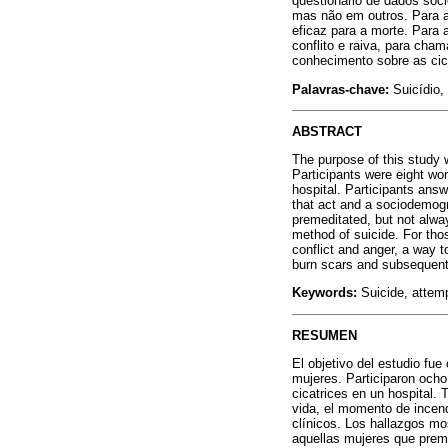
questionário de dados soci
mas não em outros. Para a
eficaz para a morte. Para
conflito e raiva, para ch
conhecimento sobre as cic
Palavras-chave:
Suicídio, 
ABSTRACT
The purpose of this study 
Participants were eight wom
hospital. Participants answ
that act and a sociodemogr
premeditated, but not alwa
method of suicide. For tho
conflict and anger, a way t
burn scars and subsequent
Keywords:
Suicide, attempt
RESUMEN
El objetivo del estudio fue
mujeres. Participaron ocho
cicatrices en un hospital. 
vida, el momento de incend
clínicos. Los hallazgos mo
aquellas mujeres que preme