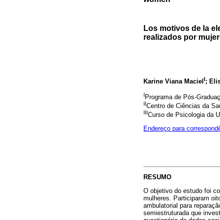
Los motivos de la el
realizados por muje
I
Karine Viana Maciel
; El
I
Programa de Pós-Graduaçã
II
Centro de Ciências da Sa
III
Curso de Psicologia da U
Endereço para correspond
RESUMO
O objetivo do estudo foi c
mulheres. Participaram oi
ambulatorial para reparaç
semiestruturada que invest