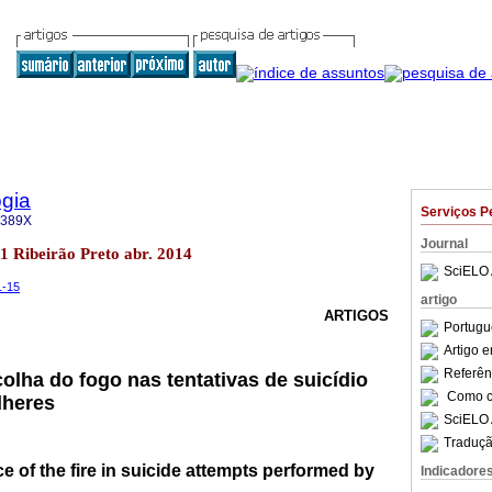
gia
Serviços P
-389X
Journal
.1 Ribeirão Preto abr. 2014
SciELO 
1-15
artigo
ARTIGOS
Portugu
Artigo 
Referên
olha do fogo nas tentativas de suicídio
Como ci
lheres
SciELO 
Traduçã
e of the fire in suicide attempts performed by
Indicadore