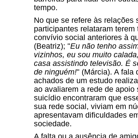
tempo.
No que se refere às relações 
participantes relataram terem
convívio social anteriores à q
(Beatriz); "
Eu não tenho assi
vizinhos, eu sou muito calada,
casa assistindo televisão. É s
de ninguém!
" (Márcia). A fal
achados de um estudo realiza
ao avaliarem a rede de apoio 
suicídio encontraram que ess
sua rede social, viviam em núc
apresentavam dificuldades e
sociedade.
A falta ou a ausência de am