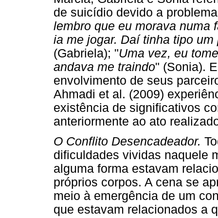
de suicídio devido a problema
lembro que eu morava numa f
ia me jogar. Daí tinha tipo u
(Gabriela); "
Uma vez, eu tome
andava me traindo
" (Sonia). 
envolvimento de seus parceiro
Ahmadi et al. (2009) experiê
existência de significativos 
anteriormente ao ato realizad
O Conflito Desencadeador.
To
dificuldades vividas naquele
alguma forma estavam relacio
próprios corpos. A cena se a
meio à emergência de um confl
que estavam relacionados a q