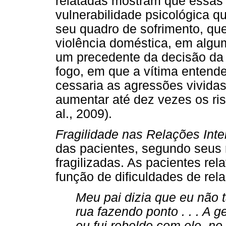
relatadas mostram que essas
vulnerabilidade psicológica q
seu quadro de sofrimento, que
violência doméstica, em algu
um precedente da decisão da t
fogo, em que a vítima entend
cessaria as agressões vividas
aumentar até dez vezes os ri
al., 2009).
Fragilidade nas Relações Int
das pacientes, segundo seus r
fragilizadas. As pacientes re
função de dificuldades de rel
Meu pai dizia que eu não 
rua fazendo ponto . . . A 
eu fui rebelde com ele, no