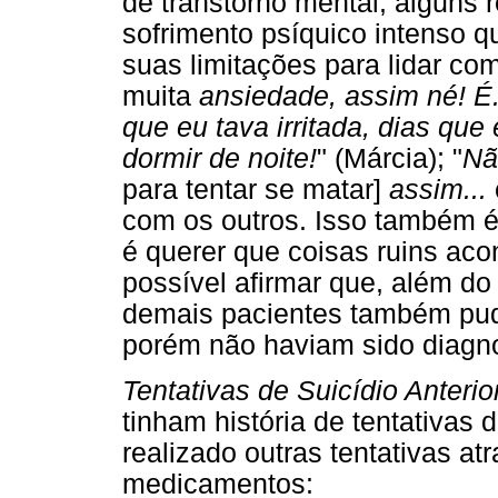
de transtorno mental, alguns 
sofrimento psíquico intenso 
suas limitações para lidar co
muita
ansiedade, assim né! É
que eu tava irritada, dias qu
dormir de noite!
" (Márcia); "
Nã
para tentar se matar]
assim...
com os outros. Isso também é 
é querer que coisas ruins aco
possível afirmar que, além do
demais pacientes também pude
porém não haviam sido diagno
Tentativas de Suicídio Anterio
tinham história de tentativas d
realizado outras tentativas a
medicamentos: