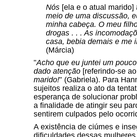
Nós
[ela e o atual marido]
meio de uma discussão, e
minha cabeça. O meu fil
drogas . . . As incomodaç
casa, bebia demais e me i
(Márcia)
"
Acho que eu juntei um pouco
dado atenção
[referindo-se ao
marido!
" (Gabriela). Para Ha
sujeitos realiza o ato da tent
esperança de solucionar prob
a finalidade de atingir seu pa
sentirem culpados pelo ocorri
A existência de ciúmes e ins
dificuldades dessas mulheres