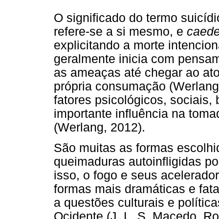
O significado do termo suicíd
refere-se a si mesmo, e
caede
explicitando a morte intenciona
geralmente inicia com pensam
as ameaças até chegar ao ato 
própria consumação (Werlang 
fatores psicológicos, sociais,
importante influência na toma
(Werlang, 2012).
São muitas as formas escolhid
queimaduras autoinfligidas po
isso, o fogo e seus acelerad
formas mais dramáticas e fata
a questões culturais e polític
Ocidente (J. L. S. Macedo, Ro