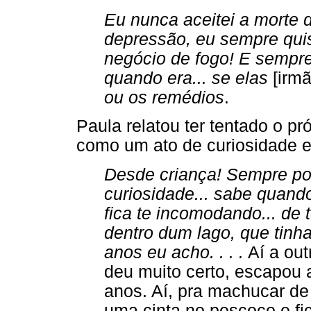
Eu nunca aceitei a morte
depressão, eu sempre quis
negócio de fogo! E sempre
quando era... se elas
[irmã
ou os remédios
.
Paula relatou ter tentado o pr
como um ato de curiosidade e
Desde criança! Sempre por
curiosidade... sabe quand
fica te incomodando... de t
dentro dum lago, que tinha 
anos eu acho. . . .
Aí a out
deu muito certo, escapou 
anos. Aí, pra machucar d
uma cinta no pescoço e fi