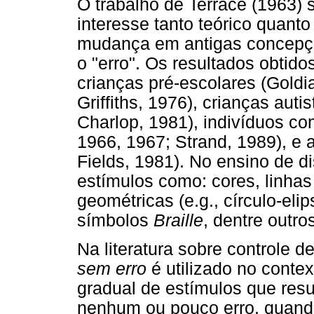
O trabalho de Terrace (1963) 
interesse tanto teórico quanto
mudança em antigas concepç
o "erro". Os resultados obtid
crianças pré-escolares (Goldi
Griffiths, 1976), crianças aut
Charlop, 1981), indivíduos c
1966, 1967; Strand, 1989), e 
Fields, 1981). No ensino de 
estímulos como: cores, linhas
geométricas (e.g., círculo-elip
símbolos
Braille
, dentre outro
Na literatura sobre controle d
sem erro
é utilizado no conte
gradual de estímulos que re
nenhum ou pouco erro, quan