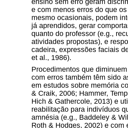
ensino sem erro geram discr
e com menos erros do que os 
mesmo ocasionais, podem int
já aprendidos, gerar comporta
quanto do professor (e.g., re
atividades propostas), e resp
cadeira, expressões faciais 
et al., 1986).
Procedimentos que diminuem 
com erros também têm sido 
em estudos sobre memória com
& Craik, 2006; Hammer, Temp
Hich & Gathercole, 2013) e ut
reabilitação para indivíduos 
amnésia (e.g., Baddeley & Wil
Roth & Hodges, 2002) e com es