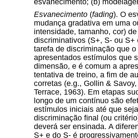
esvanecimento; (b) modelagem
Esvanecimento
(
fading
). O e
mudança gradativa em uma ou 
intensidade, tamanho, cor) d
discriminativos (S+, S- ou S+ 
tarefa de discriminação que o
apresentados estímulos que 
dimensão, e é comum a apres
tentativa de treino, a fim de 
corretas (e.g., Gollin & Savo
Terrace, 1963). Em etapas su
longo de um contínuo são ef
estímulos iniciais até que se
discriminação final (ou critér
deverá ser ensinada. A difer
S+ e do S- é progressivament