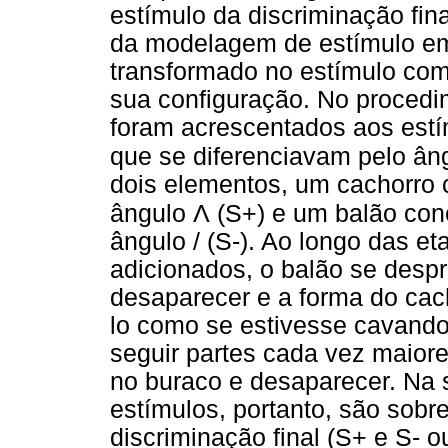
estímulo da discriminação fin
da modelagem de estímulo em 
transformado no estímulo com
sua configuração. No procedime
foram acrescentados aos estím
que se diferenciavam pelo âng
dois elementos, um cachorro 
Λ
ângulo
(S+) e um balão cone
ângulo / (S-). Ao longo das 
adicionados, o balão se desp
desaparecer e a forma do cac
lo como se estivesse cavando
seguir partes cada vez maior
no buraco e desaparecer. Na
estímulos, portanto, são sobr
discriminação final (S+ e S- 