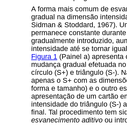
A forma mais comum de esva
gradual na dimensão intensida
Sidman & Stoddard, 1967). Um
permanece constante durante 
gradualmente introduzido, a
intensidade até se tornar igua
Figura 1
(Painel a) apresenta
mudança gradual efetuada no S
círculo (S+) e triângulo (S-). 
apenas o S+ com as dimensões 
forma e tamanho) e o outro est
apresentação de um cartão em
intensidade do triângulo (S-)
final. Tal procedimento tem 
esvanecimento aditivo
ou intr