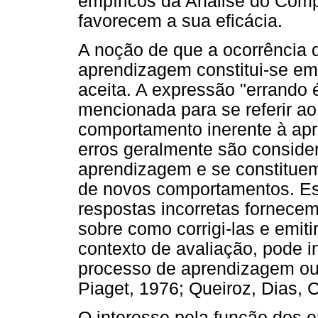
empíricos da Análise do Comp
favorecem a sua eficácia.
A noção de que a ocorrência d
aprendizagem constitui-se em
aceita. A expressão "errando
mencionada para se referir a
comportamento inerente à ap
erros geralmente são conside
aprendizagem e se constituem
de novos comportamentos. Es
respostas incorretas fornecem
sobre como corrigi-las e emit
contexto de avaliação, pode i
processo de aprendizagem ou 
Piaget, 1976; Queiroz, Dias,
O interesse pela função dos e