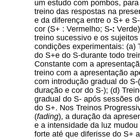
um estudo com pombos, para a
treino das respostas na prese
e da diferença entre o S+ e S
cor (S+ : Vermelho; S
-:
Verde)
treino sucessivo e os sujeito
condições experimentais: (a)
do S+e do S-durante todo treino
Constante com a apresentaç
treino com a apresentação ap
com introdução gradual do S-
duração e cor do S-); (d) Tre
gradual do S- após sessões d
do S+. Nos Treinos Progress
(
fading
), a duração da apres
e a intensidade da luz mudou
forte até que diferisse do S+ 