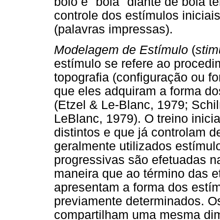
bolo e "bola" diante de bola t
controle dos estímulos iniciais
(palavras impressas).
Modelagem de Estímulo
(
stim
estímulo se refere ao proced
topografia (configuração ou for
que eles adquiram a forma dos
(Etzel & Le-Blanc, 1979; Schil
LeBlanc, 1979). O treino inic
distintos e que já controlam
geralmente utilizados estímul
progressivas são efetuadas na 
maneira que ao término das 
apresentam a forma dos estímu
previamente determinados. Os 
compartilham uma mesma dime