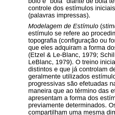
bolo e "bola" diante de bola t
controle dos estímulos iniciais
(palavras impressas).
Modelagem de Estímulo
(
stim
estímulo se refere ao proced
topografia (configuração ou for
que eles adquiram a forma dos
(Etzel & Le-Blanc, 1979; Schil
LeBlanc, 1979). O treino inic
distintos e que já controlam
geralmente utilizados estímul
progressivas são efetuadas na 
maneira que ao término das 
apresentam a forma dos estímu
previamente determinados. Os 
compartilham uma mesma dime