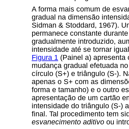
A forma mais comum de esva
gradual na dimensão intensida
Sidman & Stoddard, 1967). Um
permanece constante durante 
gradualmente introduzido, a
intensidade até se tornar igua
Figura 1
(Painel a) apresenta
mudança gradual efetuada no S
círculo (S+) e triângulo (S-). 
apenas o S+ com as dimensões 
forma e tamanho) e o outro est
apresentação de um cartão em
intensidade do triângulo (S-)
final. Tal procedimento tem 
esvanecimento aditivo
ou intr