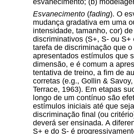
esvanecimento; (b) modelagem
Esvanecimento
(
fading
). O e
mudança gradativa em uma ou 
intensidade, tamanho, cor) d
discriminativos (S+, S- ou S+ 
tarefa de discriminação que o
apresentados estímulos que 
dimensão, e é comum a apres
tentativa de treino, a fim de 
corretas (e.g., Gollin & Savo
Terrace, 1963). Em etapas su
longo de um contínuo são ef
estímulos iniciais até que se
discriminação final (ou critér
deverá ser ensinada. A difer
S+ e do S- é progressivament