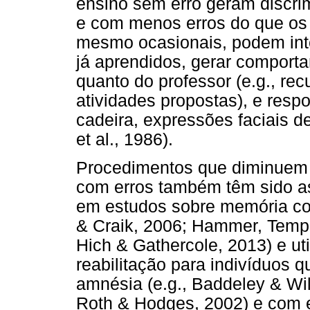
ensino sem erro geram discr
e com menos erros do que os 
mesmo ocasionais, podem int
já aprendidos, gerar comporta
quanto do professor (e.g., re
atividades propostas), e resp
cadeira, expressões faciais 
et al., 1986).
Procedimentos que diminuem 
com erros também têm sido 
em estudos sobre memória com
& Craik, 2006; Hammer, Temp
Hich & Gathercole, 2013) e ut
reabilitação para indivíduos 
amnésia (e.g., Baddeley & Wil
Roth & Hodges, 2002) e com es