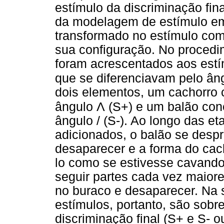
estímulo da discriminação fin
da modelagem de estímulo em 
transformado no estímulo com
sua configuração. No procedime
foram acrescentados aos estím
que se diferenciavam pelo âng
dois elementos, um cachorro 
Λ
ângulo
(S+) e um balão cone
ângulo / (S-). Ao longo das 
adicionados, o balão se desp
desaparecer e a forma do cac
lo como se estivesse cavando
seguir partes cada vez maior
no buraco e desaparecer. Na
estímulos, portanto, são sobr
discriminação final (S+ e S- 