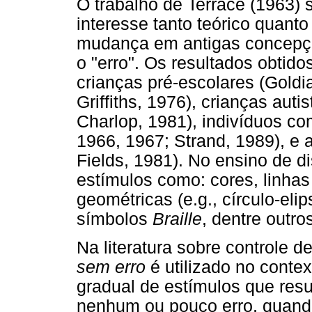
O trabalho de Terrace (1963) 
interesse tanto teórico quanto
mudança em antigas concepç
o "erro". Os resultados obtid
crianças pré-escolares (Goldi
Griffiths, 1976), crianças aut
Charlop, 1981), indivíduos c
1966, 1967; Strand, 1989), e 
Fields, 1981). No ensino de 
estímulos como: cores, linhas
geométricas (e.g., círculo-elip
símbolos
Braille
, dentre outro
Na literatura sobre controle d
sem erro
é utilizado no conte
gradual de estímulos que re
nenhum ou pouco erro, quan