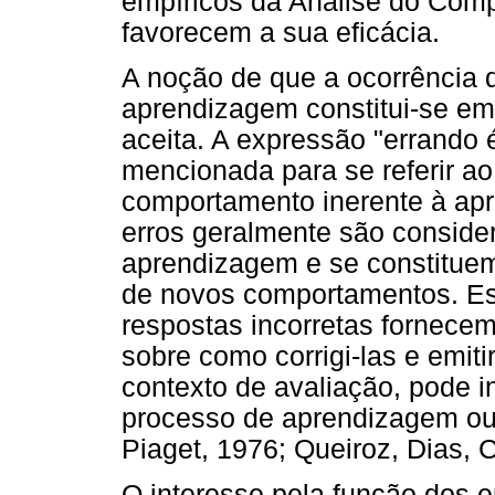
empíricos da Análise do Comp
favorecem a sua eficácia.
A noção de que a ocorrência d
aprendizagem constitui-se em
aceita. A expressão "errando
mencionada para se referir a
comportamento inerente à ap
erros geralmente são conside
aprendizagem e se constituem
de novos comportamentos. Es
respostas incorretas fornecem
sobre como corrigi-las e emit
contexto de avaliação, pode i
processo de aprendizagem ou 
Piaget, 1976; Queiroz, Dias,
O interesse pela função dos e