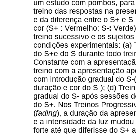
um estudo com pombos, para a
treino das respostas na prese
e da diferença entre o S+ e S
cor (S+ : Vermelho; S
-:
Verde)
treino sucessivo e os sujeito
condições experimentais: (a)
do S+e do S-durante todo treino
Constante com a apresentaç
treino com a apresentação ap
com introdução gradual do S-
duração e cor do S-); (d) Tre
gradual do S- após sessões d
do S+. Nos Treinos Progress
(
fading
), a duração da apres
e a intensidade da luz mudou
forte até que diferisse do S+ 