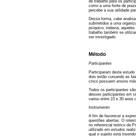
de trabalho para os partic
como a uma fonte de praze
percebe a sua utilidade pa
Dessa forma, cabe analisar
submetidos a uma organiza
psíquico; todavia, aquele
trabalho também se utiliza
ser investigado.
Método
Participantes
Participaram deste estudo
dois estão cursando as fas
cinco possuem ensino méd
Todos os participantes são
desses participantes em s
variou entre 23 e 30 anos 
Instrumento
A fim de favorecer a expre
questões abertas. O roteiro
no referencial teórico da 
utilizado em estudos real
qual o sujeito está inseri