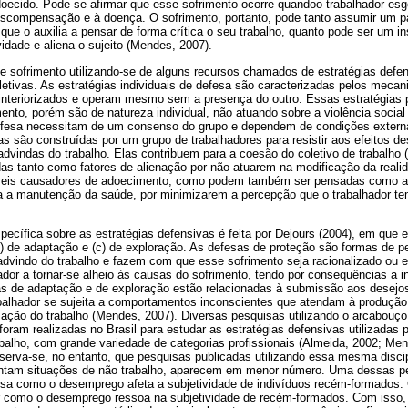
doecido. Pode-se afirmar que esse sofrimento ocorre quandoo trabalhador es
escompensação e à doença. O sofrimento, portanto, pode tanto assumir um pa
que o auxilia a pensar de forma crítica o seu trabalho, quanto pode ser um in
idade e aliena o sujeito (Mendes, 2007).
se sofrimento utilizando-se de alguns recursos chamados de estratégias defe
oletivas. As estratégias individuais de defesa são caracterizadas pelos meca
 interiorizados e operam mesmo sem a presença do outro. Essas estratégias
ento, porém são de natureza individual, não atuando sobre a violência social 
defesa necessitam de um consenso do grupo e dependem de condições externas
ias são construídas por um grupo de trabalhadores para resistir aos efeitos de
advindas do trabalho. Elas contribuem para a coesão do coletivo de trabalho 
s tanto como fatores de alienação por não atuarem na modificação da realida
veis causadores de adoecimento, como podem também ser pensadas como 
a a manutenção da saúde, por minimizarem a percepção que o trabalhador t
ecífica sobre as estratégias defensivas é feita por Dejours (2004), em que e
b) de adaptação e (c) de exploração. As defesas de proteção são formas de p
 advindo do trabalho e fazem com que esse sofrimento seja racionalizado ou 
ador a tornar-se alheio às causas do sofrimento, tendo por consequências a i
s de adaptação e de exploração estão relacionadas à submissão aos desejo
balhador se sujeita a comportamentos inconscientes que atendam à produção
ação do trabalho (Mendes, 2007). Diversas pesquisas utilizando o arcabouço
foram realizadas no Brasil para estudar as estratégias defensivas utilizadas 
balho, com grande variedade de categorias profissionais (Almeida, 2002; Men
serva-se, no entanto, que pesquisas publicadas utilizando essa mesma discip
tam situações de não trabalho, aparecem em menor número. Uma dessas pe
isa como o desemprego afeta a subjetividade de indivíduos recém-formados. 
ar como o desemprego ressoa na subjetividade de recém-formados. Com isso,