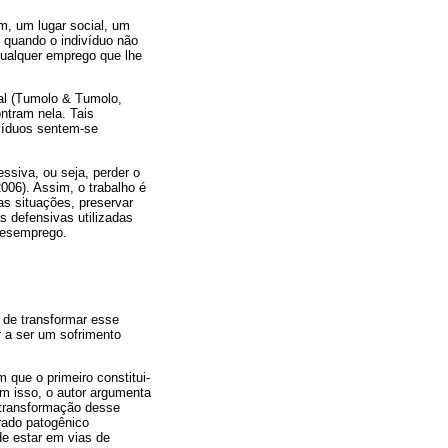
, um lugar social, um
 quando o indivíduo não
qualquer emprego que lhe
al (Tumolo & Tumolo,
ntram nela. Tais
ivíduos sentem-se
ssiva, ou seja, perder o
006). Assim, o trabalho é
as situações, preservar
s defensivas utilizadas
desemprego.
 de transformar esse
r a ser um sofrimento
 que o primeiro constitui-
om isso, o autor argumenta
a transformação desse
erado patogênico
de estar em vias de