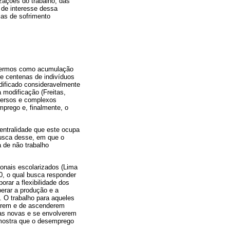
izações do trabalho, das
 de interesse dessa
ias de sofrimento
 Termos como acumulação
 de centenas de indivíduos
odificado consideravelmente
 modificação (Freitas,
iversos e complexos
mprego e, finalmente, o
entralidade que este ocupa
busca desse, em que o
a de não trabalho
onais escolarizados (Lima
0, o qual busca responder
orar a flexibilidade dos
perar a produção e a
 O trabalho para aqueles
rarem e de ascenderem
sas novas e se envolverem
o mostra que o desemprego