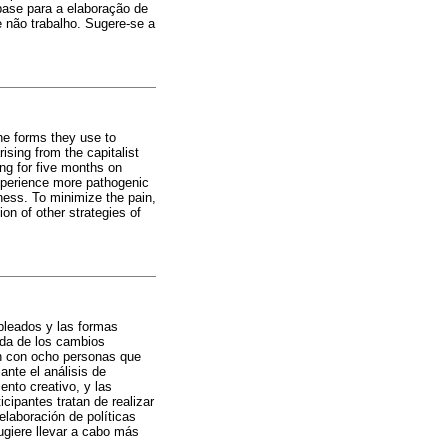
base para a elaboração de
 não trabalho. Sugere-se a
he forms they use to
sing from the capitalist
ng for five months on
experience more pathogenic
eness. To minimize the pain,
ion of other strategies of
pleados y las formas
ada de los cambios
ron con ocho personas que
ante el análisis de
ento creativo, y las
icipantes tratan de realizar
laboración de políticas
ugiere llevar a cabo más