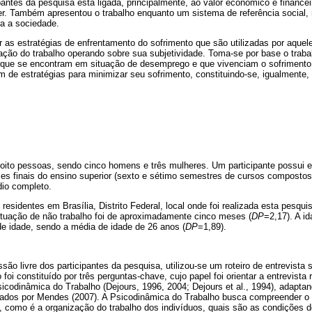
ipantes da pesquisa está ligada, principalmente, ao valor econômico e finance
r. Também apresentou o trabalho enquanto um sistema de referência social, n
ra a sociedade.
 as estratégias de enfrentamento do sofrimento que são utilizadas por aquel
ção do trabalho operando sobre sua subjetividade. Toma-se por base o traba
s que se encontram em situação de desemprego e que vivenciam o sofrimento
m de estratégias para minimizar seu sofrimento, constituindo-se, igualmente,
 oito pessoas, sendo cinco homens e três mulheres. Um participante possui e
es finais do ensino superior (sexto e sétimo semestres de cursos compostos
io completo.
 residentes em Brasília, Distrito Federal, local onde foi realizada esta pesqu
ituação de não trabalho foi de aproximadamente cinco meses (
DP
=2,17). A i
de idade, sendo a média de idade de 26 anos (
DP
=1,89).
ssão livre dos participantes da pesquisa, utilizou-se um roteiro de entrevista
 foi constituído por três perguntas-chave, cujo papel foi orientar a entrevista 
Psicodinâmica do Trabalho (Dejours, 1996, 2004; Dejours et al., 1994), adaptan
izados por Mendes (2007). A Psicodinâmica do Trabalho busca compreender o 
do, como é a organização do trabalho dos indivíduos, quais são as condições d