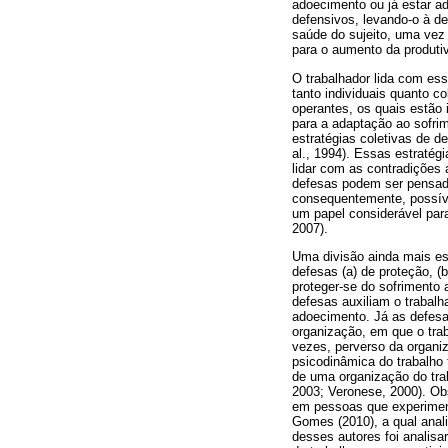
adoecimento ou já estar a
defensivos, levando-o à d
saúde do sujeito, uma vez 
para o aumento da produtiv
O trabalhador lida com es
tanto individuais quanto c
operantes, os quais estão
para a adaptação ao sofrim
estratégias coletivas de 
al., 1994). Essas estratég
lidar com as contradições 
defesas podem ser pensada
consequentemente, possí
um papel considerável par
2007).
Uma divisão ainda mais esp
defesas (a) de proteção, (
proteger-se do sofrimento
defesas auxiliam o trabalh
adoecimento. Já as defesa
organização, em que o tra
vezes, perverso da organiz
psicodinâmica do trabalho 
de uma organização do tra
2003; Veronese, 2000). Ob
em pessoas que experimen
Gomes (2010), a qual anal
desses autores foi analis