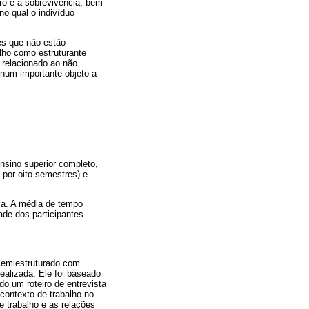
iro e à sobrevivência, bem
o qual o indivíduo
es que não estão
lho como estruturante
 relacionado ao não
 num importante objeto a
nsino superior completo,
 por oito semestres) e
isa. A média de tempo
dade dos participantes
 semiestruturado com
realizada. Ele foi baseado
do um roteiro de entrevista
contexto de trabalho no
e trabalho e as relações