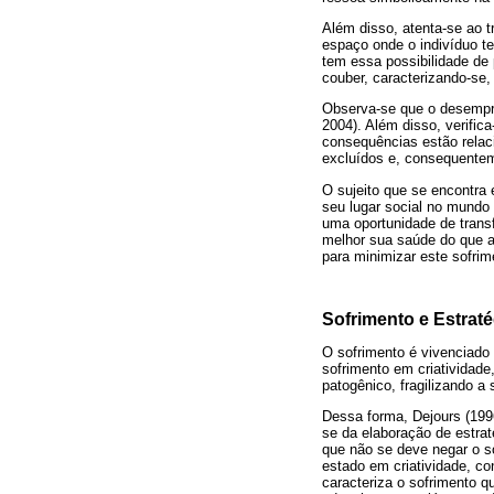
Além disso, atenta-se ao 
espaço onde o indivíduo t
tem essa possibilidade de 
couber, caracterizando-se
Observa-se que o desempre
2004). Além disso, verific
consequências estão relac
excluídos e, consequenteme
O sujeito que se encontra 
seu lugar social no mundo 
uma oportunidade de trans
melhor sua saúde do que aq
para minimizar este sofri
Sofrimento e Estrat
O sofrimento é vivenciado 
sofrimento em criatividade
patogênico, fragilizando a
Dessa forma, Dejours (1996
se da elaboração de estrat
que não se deve negar o so
estado em criatividade, co
caracteriza o sofrimento q