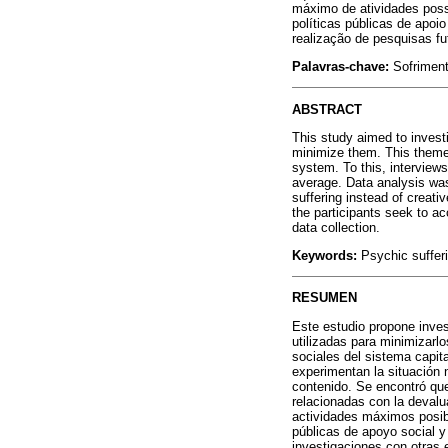
máximo de atividades poss
políticas públicas de apo
realização de pesquisas fu
Palavras-chave:
Sofriment
ABSTRACT
This study aimed to invest
minimize them. This theme 
system. To this, interview
average. Data analysis was
suffering instead of creati
the participants seek to acc
data collection.
Keywords:
Psychic sufferi
RESUMEN
Este estudio propone inves
utilizadas para minimizarl
sociales del sistema capit
experimentan la situación 
contenido. Se encontró que
relacionadas con la devalua
actividades máximos posibl
públicas de apoyo social y
investigaciones con otras 