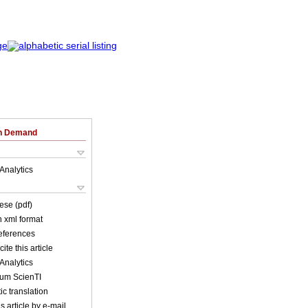
on Demand
Analytics
ese (pdf)
in xml format
references
ite this article
Analytics
lum ScienTI
c translation
s article by e-mail