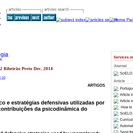
gia
Services 
9X
Journal
.2 Ribeirão Preto Dec. 2014
SciELO 
2-10
Article
ARTIGOS
Portugu
Article 
Article 
o e estratégias defensivas utilizadas por
How to c
ontribuições da psicodinâmica do
SciELO 
Curricu
Automati
Send thi