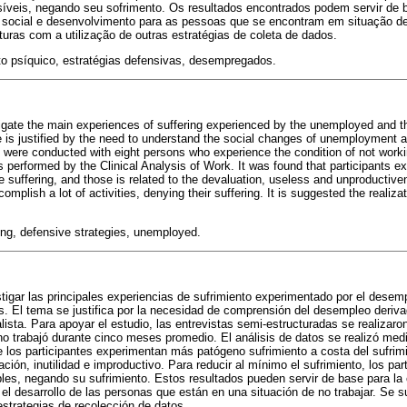
íveis, negando seu sofrimento. Os resultados encontrados podem servir de 
io social e desenvolvimento para as pessoas que se encontram em situação de
turas com a utilização de outras estratégias de coleta de dados.
o psíquico, estratégias defensivas, desempregados.
igate the main experiences of suffering experienced by the unemployed and t
is justified by the need to understand the social changes of unemployment ari
s were conducted with eight persons who experience the condition of not worki
 performed by the Clinical Analysis of Work. It was found that participants 
ve suffering, and those is related to the devaluation, useless and unproductiv
omplish a lot of activities, denying their suffering. It is suggested the realizat
ng, defensive strategies, unemployed.
tigar las principales experiencias de sufrimiento experimentado por el desem
os. El tema se justifica por la necesidad de comprensión del desempleo deriv
alista. Para apoyar el estudio, las entrevistas semi-estructuradas se realiza
no trabajó durante cinco meses promedio. El análisis de datos se realizó medi
 los participantes experimentan más patógeno sufrimiento a costa del sufrimi
ción, inutilidad e improductivo. Para reducir al mínimo el sufrimiento, los part
es, negando su sufrimiento. Estos resultados pueden servir de base para la e
 el desarrollo de las personas que están en una situación de no trabajar. Se s
estrategias de recolección de datos.