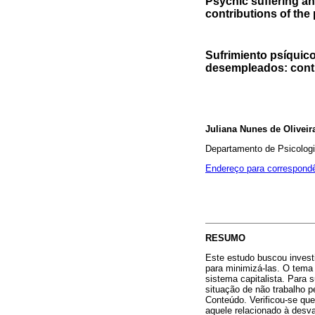
Psychic suffering a
contributions of th
Sufrimiento psíquico
desempleados: contr
Juliana Nunes de Olivei
Departamento de Psicologia 
Endereço para correspond
RESUMO
Este estudo buscou investi
para minimizá-las. O tema
sistema capitalista. Para 
situação de não trabalho p
Conteúdo. Verificou-se que
aquele relacionado à desva