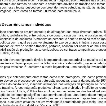
se com a psicanálise e com a teoria social (Dejours, 2004). Análise das organ
imento e das formas de lidar com o sofrimento advindo do trabalho são temas
a com essa teoria, buscou-se compreender neste estudo quais são as vivênc
regados, bem como as formas utilizadas para minimizá-lo.
 Decorrência nos Indivíduos
idade encontra-se em um contexto de alterações das mais diversas ordens.
odutiva, globalização, entre outros, incorporam, cada dia mais, o vocabulário
capitalista de consumo. A maneira de perceber e sentir o trabalho tem-se m
política com a qual se convive atualmente exerce grande influência para essa
 modos de fazer e sentir o trabalho, portanto, acabam por abarcar os mais d
xibilização da produção, as terceirizações, os contratos temporários, o sube
Cabral, 2003).
não deve ser ignorado devido à importância que se atribui ao trabalho e à c
ntende-se o desemprego como a falta ou ausência de trabalho, seguida pela 
ade para trabalhar. É, conforme a teoria keynesiana, uma condição involuntári
as que anteriormente eram vistas como mais protegidas, tais como profissi
e devido ao processo de reestruturação produtiva, a partir da década de 197
ômica do capitalismo, inserindo alterações nas relações de produção ao incorp
trabalho. A reestruturação produtiva, ainda, tem o objetivo implícito de recu
ancman & Uchida, 2003) e traz implicações nas vivências dos trabalhadores.
ção de desemprego significa a autonomia desejada, uma forma de se integ
arreira. Quando lhes falta o trabalho, os seus interesses em aprenderem coi
ecário, e se veem envoltos em um vazio que é caracterizado pelo tédio. Iss
ubjetividade dos indivíduos (Padilha, 2000).