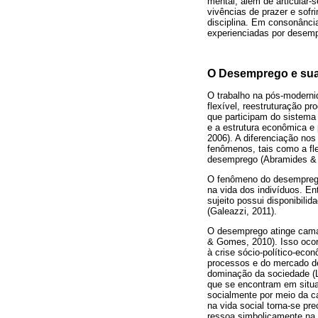
mental, além de articular-
vivências de prazer e sofr
disciplina. Em consonânci
experienciadas por desemp
O Desemprego e sua
O trabalho na pós-modern
flexível, reestruturação pr
que participam do sistema 
e a estrutura econômica e 
2006). A diferenciação nos
fenômenos, tais como a fle
desemprego (Abramides & 
O fenômeno do desemprego 
na vida dos indivíduos. E
sujeito possui disponibilid
(Galeazzi, 2011).
O desemprego atinge camad
& Gomes, 2010). Isso ocorr
à crise sócio-político-econ
processos e do mercado de 
dominação da sociedade (L
que se encontram em situa
socialmente por meio da c
na vida social torna-se pr
ressoa simbolicamente na s