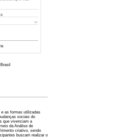
ks
nk
Brasil
 e as formas utilizadas
mudanças sociais do
as que vivenciam a
 meio da Análise de
rimento criativo, sendo
icipantes buscam realizar o