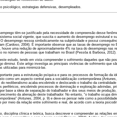
o psicológico, estrategias defensivas, desempleados.
semprego têm-se justificado pela necessidade de compreensão desse fenôm
sistema social vigente, que suscita o aumento do desemprego estrutural e s
s. O desemprego ressoa simbolicamente na subjetividade e possui consequênci
iam (Cardoso, 2004). É importante observar que as taxas de desemprego no B
2, houve uma redução de aproximadamente 4% na taxa do desemprego nas re
o no número de pessoas que trabalham no Brasil (Pessôa & Barbosa, 2012).
ão deste estudo, tendo em vista compreender o sofrimento daqueles que não
diminui. Este artigo investiga as principais vivências de sofrimento que sã
 utilizadas para minimizá-las.
portante para a estruturação psíquica e para os processos de formação da id
visto como um aspecto central para a sociabilização contemporânea (Antunes,
 do neoliberalismo acaba encobrindo e deslocando o trabalho da centralidade
s periféricos, encobrindo processos de dominação e exploração advindas, pr
o por base a ideia de separação do trabalhador e dos seus meios de produção
recimento da alienação deste trabalhador. No entanto, "o trabalho ocupa di
emporânea" (Antunes, 2004, p. 9) e deve-se pensar nele como a possibilidade
e por meio da relação entre sofrimento e real, de acordo com a teoria psicodi
o, disciplina clínica e teórica, busca descrever e compreender as relações en