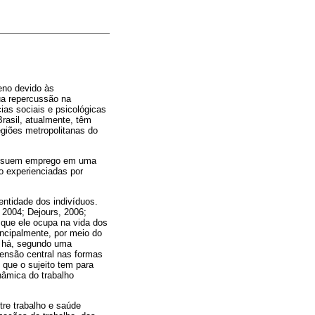
eno devido às
ua repercussão na
as sociais e psicológicas
rasil, atualmente, têm
giões metropolitanas do
 possuem emprego em uma
o experienciadas por
entidade dos indivíduos.
 2004; Dejours, 2006;
 que ele ocupa na vida dos
incipalmente, por meio do
, há, segundo uma
mensão central nas formas
 que o sujeito tem para
nâmica do trabalho
tre trabalho e saúde