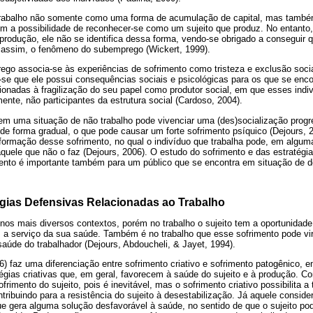
trabalho não somente como uma forma de acumulação de capital, mas também
em a possibilidade de reconhecer-se como um sujeito que produz. No entanto,
produção, ele não se identifica dessa forma, vendo-se obrigado a conseguir 
, assim, o fenômeno do subemprego (Wickert, 1999).
go associa-se às experiências de sofrimento como tristeza e exclusão soci
a-se que ele possui consequências sociais e psicológicas para os que se enco
ionadas à fragilização do seu papel como produtor social, em que esses ind
nte, não participantes da estrutura social (Cardoso, 2004).
em uma situação de não trabalho pode vivenciar uma (des)socialização progre
de forma gradual, o que pode causar um forte sofrimento psíquico (Dejours, 2
formação desse sofrimento, no qual o indivíduo que trabalha pode, em algum
uele que não o faz (Dejours, 2006). O estudo do sofrimento e das estratégia
mento é importante também para um público que se encontra em situação de 
égias Defensivas Relacionadas ao Trabalho
nos mais diversos contextos, porém no trabalho o sujeito tem a oportunidade
, a serviço da sua saúde. Também é no trabalho que esse sofrimento pode vi
 saúde do trabalhador (Dejours, Abdoucheli, & Jayet, 1994).
) faz uma diferenciação entre sofrimento criativo e sofrimento patogênico, em
égias criativas que, em geral, favorecem à saúde do sujeito e à produção. C
frimento do sujeito, pois é inevitável, mas o sofrimento criativo possibilita 
ntribuindo para a resistência do sujeito à desestabilização. Já aquele consid
ue gera alguma solução desfavorável à saúde, no sentido de que o sujeito po