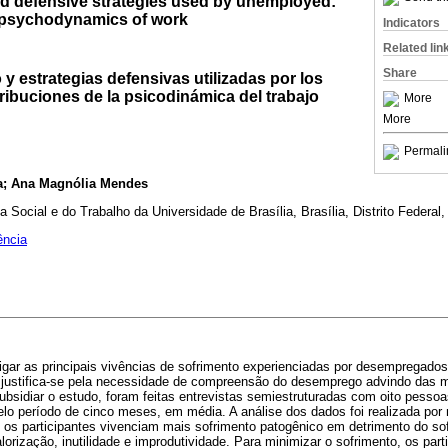
nd defensive strategies used by unemployed:
e psychodynamics of work
Indicators
Related lin
Share
 y estrategias defensivas utilizadas por los
ibuciones de la psicodinámica del trabajo
More
More
Permali
ra; Ana Magnólia Mendes
Social e do Trabalho da Universidade de Brasília, Brasília, Distrito Federal, 
ência
gar as principais vivências de sofrimento experienciadas por desempregados
 justifica-se pela necessidade de compreensão do desemprego advindo das 
subsidiar o estudo, foram feitas entrevistas semiestruturadas com oito pesso
elo período de cinco meses, em média. A análise dos dados foi realizada por
 os participantes vivenciam mais sofrimento patogênico em detrimento do sof
lorização, inutilidade e improdutividade. Para minimizar o sofrimento, os part