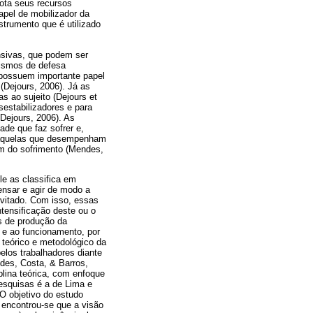
gota seus recursos
pel de mobilizador da
strumento que é utilizado
nsivas, que podem ser
nismos de defesa
 possuem importante papel
(Dejours, 2006). Já as
 ao sujeito (Dejours et
sestabilizadores e para
(Dejours, 2006). As
de que faz sofrer e,
aquelas que desempenham
em do sofrimento (Mendes,
le as classifica em
ensar e agir de modo a
evitado. Com isso, essas
ntensificação deste ou o
s de produção da
 e ao funcionamento, por
 teórico e metodológico da
pelos trabalhadores diante
des, Costa, & Barros,
lina teórica, com enfoque
squisas é a de Lima e
O objetivo do estudo
 encontrou-se que a visão