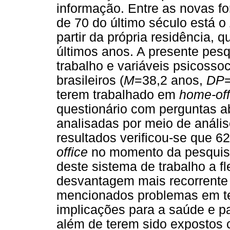
informação. Entre as novas f
de 70 do último século está o
partir da própria residência,
últimos anos. A presente pes
trabalho e variáveis psicosso
brasileiros (
M
=38,2 anos,
DP
terem trabalhado em
home-off
questionário com perguntas a
analisadas por meio de análi
resultados verificou-se que 
office
no momento da pesquisa
deste sistema de trabalho a fl
desvantagem mais recorrente 
mencionados problemas em te
implicações para a saúde e pa
além de terem sido expostos c