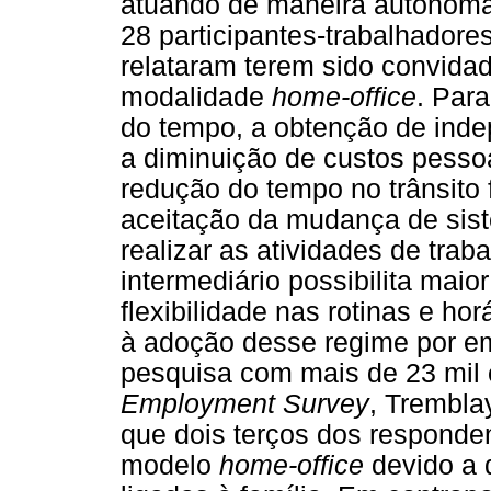
atuando de maneira autônoma
28 participantes-trabalhadore
relataram terem sido convidad
modalidade
home-office
. Par
do tempo, a obtenção de indep
a diminuição de custos pessoa
redução do tempo no trânsito 
aceitação da mudança de sist
realizar as atividades de trab
intermediário possibilita mai
flexibilidade nas rotinas e ho
à adoção desse regime por e
pesquisa com mais de 23 mil
Employment Survey
, Trembla
que dois terços dos responde
modelo
home-office
devido a 