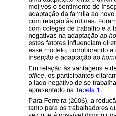
motivos o sentimento de insegu
adaptação da família ao novo 
com relação às rotinas. Fora
com colegas de trabalho e a f
negativas na adaptação ao
ho
estes fatores influenciam dir
esse modelo, corroborando a n
inserção e adaptação ao
home
Em relação às vantagens e d
office
, os participantes citara
o lado negativo de se trabal
apresentado na
Tabela 1
.
Para Ferreira (2006), a redu
tanto para os trabalhadores 
vez que é possível diminuir 