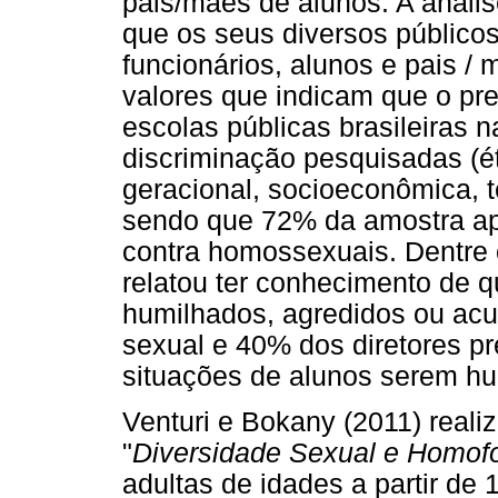
pais/mães de alunos. A anális
que os seus diversos públicos-
funcionários, alunos e pais /
valores que indicam que o pr
escolas públicas brasileiras 
discriminação pesquisadas (étn
geracional, socioeconômica, te
sendo que 72% da amostra apr
contra homossexuais. Dentre 
relatou ter conhecimento de 
humilhados, agredidos ou acu
sexual e 40% dos diretores 
situações de alunos serem h
Venturi e Bokany (2011) rea
"
Diversidade Sexual e Homofo
adultas de idades a partir de