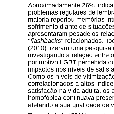
Aproximadamente 26% indicar
problemas regulares de lemb
maioria reportou memórias in
sofrimento diante de situaçõ
apresentaram pesadelos relac
"
flashbacks
" relacionados. T
(2010) fizeram uma pesquisa 
investigando a relação entre o
por motivo LGBT percebida ou
impactos nos níveis de satisf
Como os níveis de vitimizaçã
correlacionados a altos índic
satisfação na vida adulta, os
homofóbica continuava presen
afetando a sua qualidade de v