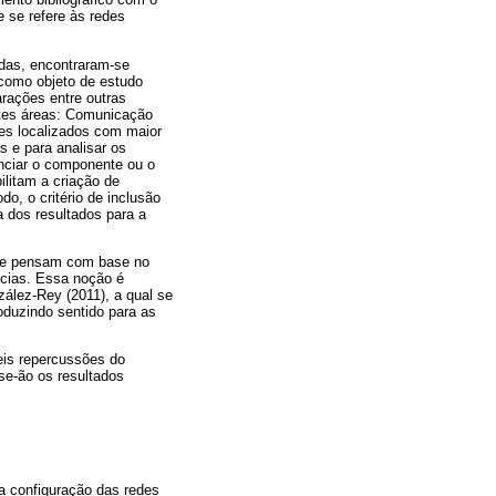
 se refere às redes
das, encontraram-se
 como objeto de estudo
rações entre outras
ntes áreas: Comunicação
les localizados com maior
s e para analisar os
nciar o componente ou o
ilitam a criação de
o, o critério de inclusão
a dos resultados para a
m e pensam com base no
ncias. Essa noção é
zález-Rey (2011), a qual se
roduzindo sentido para as
eis repercussões do
se-ão os resultados
a configuração das redes