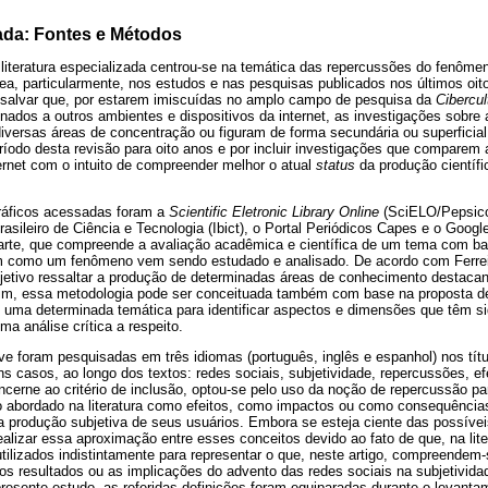
zada: Fontes e Métodos
literatura especializada centrou-se na temática das repercussões do fenômen
a, particularmente, nos estudos e nas pesquisas publicados nos últimos oito
ssalvar que, por estarem imiscuídas no amplo campo de pesquisa da
Cibercul
onados a outros ambientes e dispositivos da internet, as investigações sobre 
iversas áreas de concentração ou figuram de forma secundária ou superficia
ríodo desta revisão para oito anos e por incluir investigações que comparem
ernet com o intuito de compreender melhor o atual
status
da produção científi
ráficos acessadas foram a
Scientific Eletronic Library Online
(SciELO/Pepsico
rasileiro de Ciência e Tecnologia (Ibict), o Portal Periódicos Capes e o Goog
arte, que compreende a avaliação acadêmica e científica de um tema com b
em como um fenômeno vem sendo estudado e analisado. De acordo com Ferrei
bjetivo ressaltar a produção de determinadas áreas de conhecimento destacan
m, essa metodologia pode ser conceituada também com base na proposta de
uma determinada temática para identificar aspectos e dimensões que têm s
uma análise crítica a respeito.
ve foram pesquisadas em três idiomas (português, inglês e espanhol) nos tít
s casos, ao longo dos textos: redes sociais, subjetividade, repercussões, ef
cerne ao critério de inclusão, optou-se pelo uso da noção de repercussão pa
o abordado na literatura como efeitos, como impactos ou como consequências
a produção subjetiva de seus usuários. Embora se esteja ciente das possívei
ealizar essa aproximação entre esses conceitos devido ao fato de que, na lite
tilizados indistintamente para representar o que, neste artigo, compreende
os resultados ou as implicações do advento das redes sociais na subjetivida
presente estudo, as referidas definições foram equiparadas durante o levanta