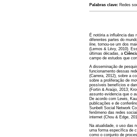
Palabras clave:
Redes soci
É notória a influência das
diferentes partes do mun
line,
tornou-se um dos maio
(Lemos & Lévy, 2010). Es
últimas décadas, a
Ciênci
campo de estudos que cong
A disseminação de pesquisa
funcionamento dessas rede
(Carrera, 2012), sobre a 
sobre a proliferação de mo
possíveis benefícios e da
(Fortin & Araújo, 2013; Kr
assunto evidencia que o a
De acordo com Lewis, Kau
publicações e de conferênc
Sunbelt Social Network Co
fenômeno das redes sociai
internet (Chou & Edge, 201
Na atualidade, o uso das n
uma forma específica de c
como o conjunto de proces