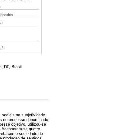
s
cionados
ar
nk
, DF, Brasil
 sociais na subjetividade
itos do processo denominado
sse objetivo, utilizou-se
. Acessaram-se quatro
reta como sociedade de
de produção de sentidos.