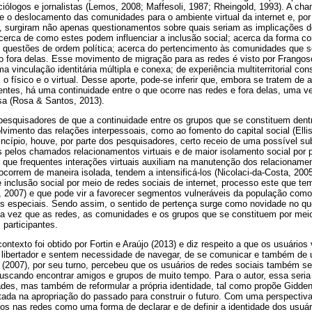
ciólogos e jornalistas (Lemos, 2008; Maffesoli, 1987; Rheingold, 1993). A ch
e o deslocamento das comunidades para o ambiente virtual da internet e, por
o, surgiram não apenas questionamentos sobre quais seriam as implicações 
rca de como estes podem influenciar a inclusão social; acerca da forma 
 questões de ordem política; acerca do pertencimento às comunidades que s
fora delas. Esse movimento de migração para as redes é visto por Frangoso
vinculação identitária múltipla e conexa; de experiência multiterritorial cons
s, o físico e o virtual. Desse aporte, pode-se inferir que, embora se tratem de
erentes, há uma continuidade entre o que ocorre nas redes e fora delas, uma
rsa (Rosa & Santos, 2013).
esquisadores de que a continuidade entre os grupos que se constituem dentr
lvimento das relações interpessoais, como ao fomento do capital social (Elli
incípio, houve, por parte dos pesquisadores, certo receio de uma possível su
s pelos chamados relacionamentos virtuais e de maior isolamento social por p
 que frequentes interações virtuais auxiliam na manutenção dos relacionamen
correm de maneira isolada, tendem a intensificá-los (Nicolaci-da-Costa, 2005
e inclusão social por meio de redes sociais de internet, processo este que t
a, 2007) e que pode vir a favorecer segmentos vulneráveis da população como
s especiais. Sendo assim, o sentido de pertença surge como novidade no q
ma vez que as redes, as comunidades e os grupos que se constituem por me
 participantes.
ntexto foi obtido por Fortin e Araújo (2013) e diz respeito a que os usuários
 libertador e sentem necessidade de navegar, de se comunicar e também de ut
 (2007), por seu turno, percebeu que os usuários de redes sociais também s
uscando encontrar amigos e grupos de muito tempo. Para o autor, essa ser
ades, mas também de reformular a própria identidade, tal como propõe Gidd
da na apropriação do passado para construir o futuro. Com uma perspectiva 
pos nas redes como uma forma de declarar e de definir a identidade dos usu