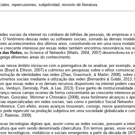
ales, repercusiones, subjetividad, revisión de literatura.
 redes sociais da internet no cotidiano de bilhões de pessoas, de empresas e d
do. O fenômeno dessas redes ou
softwares
sociais, somado às demais modal
res acontecimentos dos últimos anos, constituindo-se em uma nova modalid
se crescente interesse por essas redes também encontrou ressonância nos 
a das Redes,
ou Science of Networks (Watts, 2004, 2007) desenvolveu-se e
rega diferentes áreas do conhecimento.
s nesse âmbito iniciou-se com a prerrogativa de se analisar, por exemplo, a
s (Boyd & Ellison, 2007) e culminou em pesquisas sobre o
ethos
comunicacio
construção de identidades nas redes (Zhao, Grasmuck, & Martin, 2008), sobre
vimentos sociais mediante a utilização das redes (Bernardini & Gobbi, 2013;
nos que essas redes e os demais recursos disponíveis na internet podem cau
oss, Verduyn, Demiralp, Park, & Lee, 2013). Esse ganho de institucionalidad
vanço nesse campo ocorreu de forma concomitante ao crescente interesse pop
fman, Gonzalez, Wimmer e Christakis (2008), esse fenômeno alcançou o ápi
ias especializadas em redes sociais, tais como o periódico Social Networks e
nference. Com efeito, esses avanços trouxeram, consigo, novos questionam
s pode repercutir na produção subjetiva em uma sociedade globalizada e co
2; Raleiras, 2009).
ovas tecnologias digitais que, assim como as redes sociais, possuem a inter
ultura que vem sendo denominada cibercultura. Em termos gerais, esse vocáb
sos tecnológicos, midiáticos e sociais emergentes a partir da década de 19