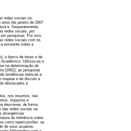
o redes sociais na
 anos (de janeiro de 2007
tura
e, frequentemente,
as redes sociais, por
l em pesquisas. Por isso,
 as redes sociais com os
ca existente sobre a
), o banco de teses e de
le Acadêmico. Utilizou-se a
ase na determinação de
ra (2002), as pesquisas
do tendências teóricas e
 mapear e de discutir a
ido destacados e
ulos, nos resumos, nas
eitos, impactos e
ra descrever, de forma
 das redes sociais na
s divergências
ratura de referência sobre
m-se como repercussões: as
de de seus usuários.
mento bibliográfico com o