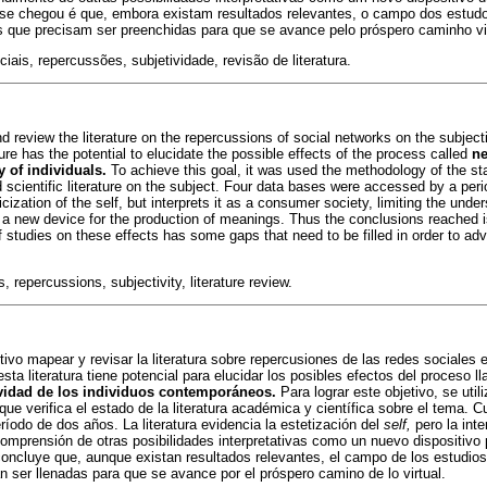
se chegou é que, embora existam resultados relevantes, o campo dos estudo
 que precisam ser preenchidas para que se avance pelo próspero caminho vir
ais, repercussões, subjetividade, revisão de literatura.
d review the literature on the repercussions of social networks on the subject
ure has the potential to elucidate the possible effects of the process called
neg
 of individuals.
To achieve this goal, it was used the methodology of the sta
 scientific literature on the subject. Four data bases were accessed by a peri
icization of the self, but interprets it as a consumer society, limiting the unde
as a new device for the production of meanings. Thus the conclusions reached i
 of studies on these effects has some gaps that need to be filled in order to a
 repercussions, subjectivity, literature review.
etivo mapear y revisar la literatura sobre repercusiones de las redes sociales 
sta literatura tiene potencial para elucidar los posibles efectos del proceso l
ividad de los individuos contemporáneos.
Para lograr este objetivo, se util
 que verifica el estado de la literatura académica y científica sobre el tema. 
íodo de dos años. La literatura evidencia la estetización del
self,
pero la int
comprensión de otras posibilidades interpretativas como un nuevo dispositivo 
 concluye que, aunque existan resultados relevantes, el campo de los estudio
 ser llenadas para que se avance por el próspero camino de lo virtual.