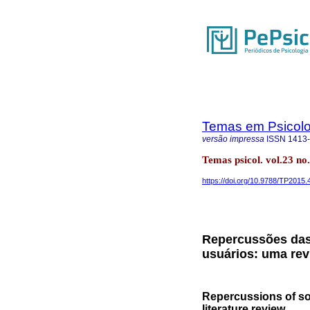
Temas em Psicolo
versão impressa
ISSN
1413
Temas psicol. vol.23 no
https://doi.org/10.9788/TP2015.
Repercussões das 
usuários: uma revi
Repercussions of soc
literature review