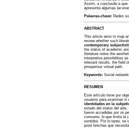
Assim, a conclusão a que 
apresenta algumas lacunas
Palavras-chave:
Redes soci
ABSTRACT
This article aims to map an
review whether such literat
contemporary subjectivity
the status of academic and
literature notes the aesthet
interpretive possibilities 
relevant results, the field
prosperous virtual path.
Keywords:
Social networks,
RESUMEN
Este artículo tiene por obj
usuarios para examinar si e
identidades en la subjet
estado del status del arte,
fueron accedidas por un per
consumo, lo que limita la 
sentidos. Por lo tanto, se
posé brechas que necesitan