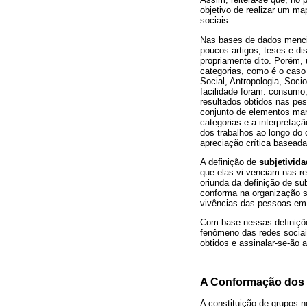
objetivo de realizar um m
sociais.
Nas bases de dados mencio
poucos artigos, teses e d
propriamente dito. Porém,
categorias, como é o caso
Social, Antropologia, Soci
facilidade foram: consumo,
resultados obtidos nas pes
conjunto de elementos mani
categorias e a interpreta
dos trabalhos ao longo do 
apreciação crítica baseada
A definição de
subjetivida
que elas vi-venciam nas re
oriunda da definição de su
conforma na organização si
vivências das pessoas em 
Com base nessas definiçõe
fenômeno das redes sociai
obtidos e assinalar-se-ão 
A Conformação dos
A constituição de grupos n