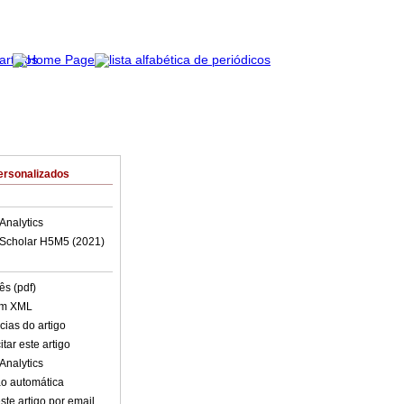
ersonalizados
Analytics
Scholar H5M5 (
2021
)
ês (pdf)
em XML
cias do artigo
tar este artigo
Analytics
o automática
ste artigo por email