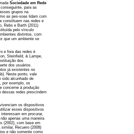
amada
Sociedade em Rede
 conseguinte, para as
desses grupos na
como as pes-soas lidam com
e constituem nas redes e
, Rebs e Barth (2011)
tituída pelo vínculo
 ambientes distintos, com
 vez que um ambiente se
o e fora das redes é
son, Steinfield, & Lampe,
bstituição dos
arte dos usuários.
tos já existentes no
b). Neste ponto, vale
em sido alcunhado de
, por exemplo, os
ue concerne à produção
io dessas redes prescindem
 vivenciam os dispositivos
ilizar esses dispositivos
e interessam em procurar,
ia não apenas uma maneira
ens (2002), com base em
similar, Recuero (2008)
ários e não somente como