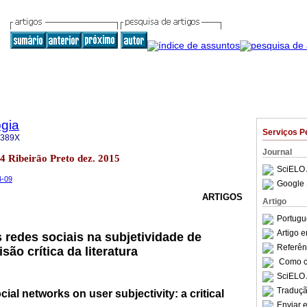
gia
Serviços P
-389X
Journal
.4 Ribeirão Preto dez. 2015
SciELO 
4-09
Google 
ARTIGOS
Artigo
Portugu
Artigo 
redes sociais na subjetividade de
Referên
são crítica da literatura
Como ci
SciELO 
Traduçã
ial networks on user subjectivity: a critical
Enviar e