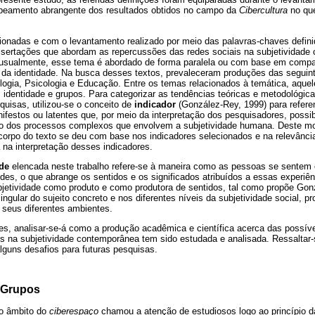
apeamento abrangente dos resultados obtidos no campo da
Cibercultura
no que
nadas e com o levantamento realizado por meio das palavras-chaves defini
issertações que abordam as repercussões das redes sociais na subjetividade
 usualmente, esse tema é abordado de forma paralela ou com base em compa
 da identidade. Na busca desses textos, prevaleceram produções das segui
ologia, Psicologia e Educação. Entre os temas relacionados à temática, aque
 identidade e grupos. Para categorizar as tendências teóricas e metodológica
quisas, utilizou-se o conceito de
indicador
(González-Rey, 1999) para refere
festos ou latentes que, por meio da interpretação dos pesquisadores, possib
ção dos processos complexos que envolvem a subjetividade humana. Deste mod
corpo do texto se deu com base nos indicadores selecionados e na relevânci
 na interpretação desses indicadores.
de
elencada neste trabalho refere-se à maneira como as pessoas se sente
des, o que abrange os sentidos e os significados atribuídos a essas experiê
bjetividade como produto e como produtora de sentidos, tal como propõe Gon
ngular do sujeito concreto e nos diferentes níveis da subjetividade social, p
seus diferentes ambientes.
s, analisar-se-á como a produção acadêmica e científica acerca das possív
s na subjetividade contemporânea tem sido estudada e analisada. Ressaltar-
alguns desafios para futuras pesquisas.
 Grupos
o âmbito do
ciberespaço
chamou a atenção de estudiosos logo ao princípio d