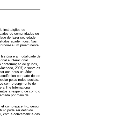
e instituições de
idades de comunidades
on-
ade de fazer sociedade
estudos acadêmicos. Nas
 tornou-se um proeminente
 história e a modalidade de
nal e interacional
 a conformação de grupos,
 Machado, 2007) e sobre os
sar aos seus usuários
e acadêmica por parte desse
ular pelas redes sociais.
ce com o surgimento de
 a The International
entos a respeito de como o
nectada por meio da
net como epicentro, gerou
ulo pode ser definido
70, com a convergência das