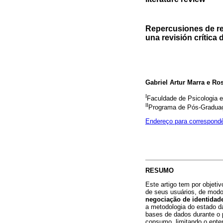
Repercusiones de red
una revisión crítica d
Gabriel Artur Marra e Ro
I
Faculdade de Psicologia e
II
Programa de Pós-Graduação
Endereço para correspond
RESUMO
Este artigo tem por objeti
de seus usuários, de modo 
negociação de identidad
a metodologia do estado da
bases de dados durante o p
consumo, limitando o enten