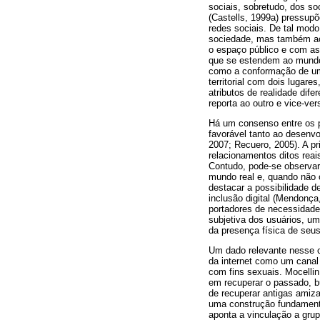
sociais, sobretudo, dos so
(Castells, 1999a) pressupõ
redes sociais. De tal mod
sociedade, mas também ace
o espaço público e com as
que se estendem ao mundo 
como a conformação de uma 
territorial com dois lugare
atributos de realidade dif
reporta ao outro e vice-ve
Há um consenso entre os p
favorável tanto ao desenvo
2007; Recuero, 2005). A pr
relacionamentos ditos reai
Contudo, pode-se observar
mundo real e, quando não o
destacar a possibilidade d
inclusão digital (Mendonç
portadores de necessidade
subjetiva dos usuários, u
da presença física de seus
Um dado relevante nesse co
da internet como um canal
com fins sexuais. Mocellin
em recuperar o passado, b
de recuperar antigas amiz
uma construção fundamenta
aponta a vinculação a gru