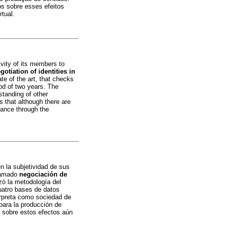
s sobre esses efeitos
tual.
ivity of its members to
otiation of identities in
te of the art, that checks
od of two years. The
rstanding of other
s that although there are
dvance through the
en la subjetividad de sus
lamado
negociación de
izó la metodología del
Cuatro bases de datos
erpreta como sociedad de
para la producción de
s sobre estos efectos aún