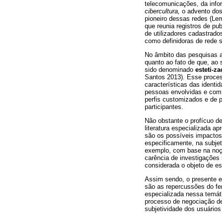
telecomunicações, da infor
cibercultura,
o advento do
pioneiro dessas redes (Lemo
que reunia registros de pu
de utilizadores cadastrado
como definidoras de rede so
No âmbito das pesquisas a
quanto ao fato de que, ao
sido denominado
esteti-z
Santos 2013). Esse process
características das identi
pessoas envolvidas e com 
perfis customizados e de p
participantes.
Não obstante o profícuo de
literatura especializada 
são os possíveis impactos
especificamente, na subje
exemplo, com base na noç
carência de investigações 
considerada o objeto de es
Assim sendo, o presente es
são as repercussões do fe
especializada nessa temá
processo de negociação de
subjetividade dos usuários 