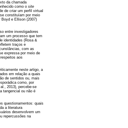
texto da chamada
onhecido como o
site
 de criar um perfil virtual
 se constituíam por meio
 Boyd e Ellison (2007)
so entre investigadores
lizam um processo que tem
 de identidades (Rosa &
efletem traços e
rcunstâncias, com as
se expressa por meio de
 respeitos aos
iticamente neste artigo, a
dados em relação a quais
ão de sentidos ou, mais
esporádica como, por
al., 2013), percebe-se
a tangencial ou não é
tes questionamentos: quais
 a literatura
usuários desenvolvem um
ou repercussões na