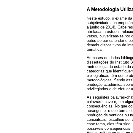
A Metodologia Utili
Neste estudo, o exame da 
subjetividade contemporâne
a junho de 2014). Cabe re
atreladas a estudos relaci
vezes, pulverizam-se por d
optou-se por estender o pe
demais dispositivos da int
temática.
As bases de dados bibliog
dissertações do Instituto B
metodologia do estado da 
categorias que identifiqu
bibliográficas têm como o
metodológicas. Sendo assi
produção acadêmica sobre 
privilegiados e de efetuar 
As seguintes palavras-cha
palavras-chave e, em algun
consequências. No que con
abrangente, o que tem sid
produção de sentidos ou n
conceituais, escolheu-se r
esse tema, eles têm sido u
possíveis consequências, 
Assim, reitera-se que, no 