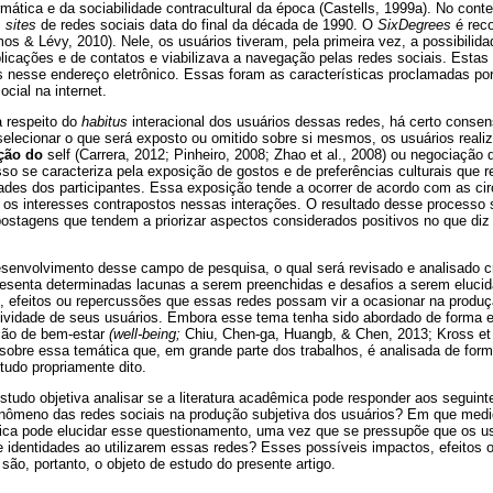
mática e da sociabilidade contracultural da época (Castells, 1999a). No con
s
sites
de redes sociais data do final da década de 1990. O
SixDegrees
é rec
s & Lévy, 2010). Nele, os usuários tiveram, pela primeira vez, a possibilidade
blicações e de contatos e viabilizava a navegação pelas redes sociais. Estas
s nesse endereço eletrônico. Essas foram as características proclamadas por
cial na internet.
 respeito do
habitus
interacional dos usuários dessas redes, há certo consen
 selecionar o que será exposto ou omitido sobre si mesmos, os usuários rea
ação do
self (Carrera, 2012; Pinheiro, 2008; Zhao et al., 2008) ou negociação
o se caracteriza pela exposição de gostos e de preferências culturais que r
dades dos participantes. Essa exposição tende a ocorrer de acordo com as ci
os interesses contrapostos nessas interações. O resultado desse processo 
ostagens que tendem a priorizar aspectos considerados positivos no que diz
senvolvimento desse campo de pesquisa, o qual será revisado e analisado cr
apresenta determinadas lacunas a serem preenchidas e desafios a serem eluci
, efeitos ou repercussões que essas redes possam vir a ocasionar na produç
tividade de seus usuários. Embora esse tema tenha sido abordado de forma 
ão de bem-estar
(well-being;
Chiu, Chen-ga, Huangb, & Chen, 2013; Kross et 
sobre essa temática que, em grande parte dos trabalhos, é analisada de form
tudo propriamente dito.
tudo objetiva analisar se a literatura acadêmica pode responder aos seguin
nômeno das redes sociais na produção subjetiva dos usuários? Em que medida
tica pode elucidar esse questionamento, uma vez que se pressupõe que os 
 identidades ao utilizarem essas redes? Esses possíveis impactos, efeitos 
são, portanto, o objeto de estudo do presente artigo.