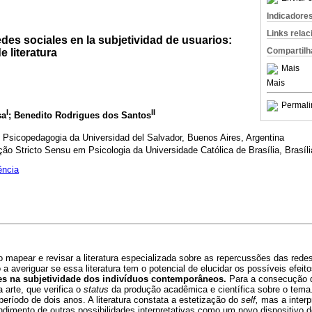
Indicadore
Links rela
es sociales en la subjetividad de usuarios:
Compartilh
e literatura
Mais
Mais
Permali
I
II
sa
; Benedito Rodrigues dos Santos
 Psicopedagogia da Universidad del Salvador, Buenos Aires, Argentina
 Stricto Sensu em Psicologia da Universidade Católica de Brasília, Brasília
ência
vo mapear e revisar a literatura especializada sobre as repercussões das redes
a averiguar se essa literatura tem o potencial de elucidar os possíveis efe
es na subjetividade dos indivíduos contemporâneos.
Para a consecução de
 arte, que verifica o
status
da produção acadêmica e científica sobre o tema
eríodo de dois anos. A literatura constata a estetização do
self,
mas a interp
dimento de outras possibilidades interpretativas como um novo dispositivo 