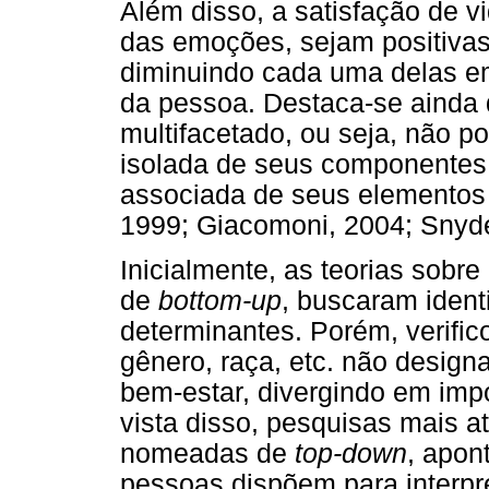
Além disso, a satisfação de v
das emoções, sejam positiva
diminuindo cada uma delas e
da pessoa. Destaca-se ainda 
multifacetado, ou seja, não po
isolada de seus componentes. 
associada de seus elementos af
1999; Giacomoni, 2004; Snyde
Inicialmente, as teorias sobr
de
bottom-up
, buscaram ident
determinantes. Porém, verific
gênero, raça, etc. não design
bem-estar, divergindo em impo
vista disso, pesquisas mais a
nomeadas de
top-down
, apon
pessoas dispõem para interpr