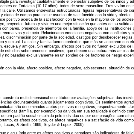
tiple para investigar cualitativamente el bienestar subjetivo de los niños y a
escentes de Fortaleza (10-17 años), todos de sexo masculino. Tres vivían en i
n la calle. Utilizamos entrevistas estructuradas, figuras representativas de co
) y diario de campo para incluir asuntos de satisfacción con la vida y afectos.
ance positivo acerca de la satisfacción con la vida en la mayoría de los adole
yo, proyectos futuros y vivir en una mejor situación que antes de su salida a l
n con pares, presencia de miembros de la familia, apoyo de las instituciones p
es recreativas y de ocio. Relacionaron emociones negativas con conflictos y p
es), discriminación por parte de la sociedad, castigos por desobedecer reglas,
ica y sexual. La calle y familia fueron contextos que más se asociaron con e
n, escuela y amigos. Sin embargo, afectos positivos no fueron excluidos de l
 de estudios sobre procesos positivos, que ofrecen una lectura más amplia d
ad y no basadas exclusivamente en un sondeo de los factores de riesgo exper
ón con la vida, afecto positivo, afecto negativo, adolescentes, situación de ca
 construto multidimensional constituído por avaliações subjetivas dos indiv
riências circunstanciais quanto julgamentos cognitivos. Os sentimentos agra
mediatas são denominados afetos positivos e negativos, respectivamente. Jun
pecíficas (família, por exemplo) ou da vida em sua totalidade é definido com
s de um padrão social escolhido pelo indivíduo ou por comparações com sit
portanto, os afetos positivos, os afetos negativos e a satisfação de vida c
uh, Lucas, & Smith, 1999; Snyder & Lopez, 2009).
e o equilíbrio entre os afetos positivos e negativos são indicadores de feli