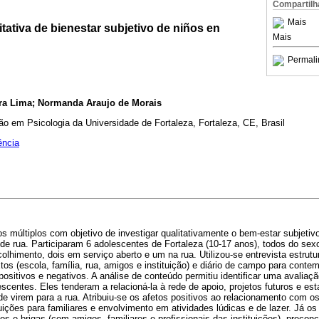
Compartilh
Mais
itativa de bienestar subjetivo de niños en
Mais
Permali
ra Lima; Normanda Araujo de Morais
 em Psicologia da Universidade de Fortaleza, Fortaleza, CE, Brasil
ência
s múltiplos com objetivo de investigar qualitativamente o bem-estar subjetiv
e rua. Participaram 6 adolescentes de Fortaleza (10-17 anos), todos do sex
olhimento, dois em serviço aberto e um na rua. Utilizou-se entrevista estrutu
tos (escola, família, rua, amigos e instituição) e diário de campo para conte
positivos e negativos. A análise de conteúdo permitiu identificar uma avaliaçã
escentes. Eles tenderam a relacioná-la à rede de apoio, projetos futuros e es
de virem para a rua. Atribuiu-se os afetos positivos ao relacionamento com o
tuições para familiares e envolvimento em atividades lúdicas e de lazer. Já os
tos e brigas (com amigos, familiares e profissionais das instituições), precon