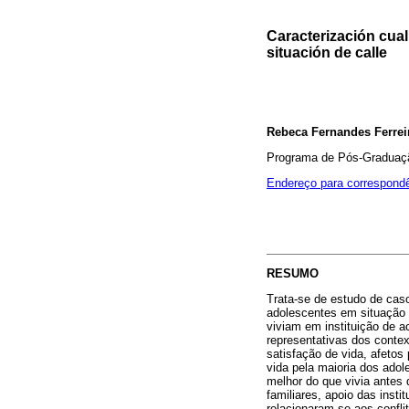
Caracterización cual
situación de calle
Rebeca Fernandes Ferrei
Programa de Pós-Graduação
Endereço para correspond
RESUMO
Trata-se de estudo de caso
adolescentes em situação d
viviam em instituição de ac
representativas dos contex
satisfação de vida, afetos 
vida pela maioria dos adol
melhor do que vivia antes 
familiares, apoio das insti
relacionaram-se aos confli