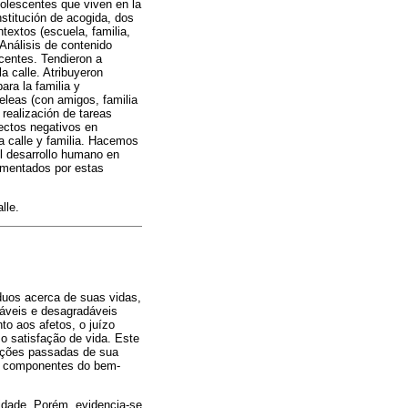
dolescentes que viven en la
nstitución de acogida, dos
ntextos (escuela, familia,
 Análisis de contenido
scentes. Tendieron a
a calle. Atribuyeron
ara la familia y
eleas (con amigos, familia
 realización de tareas
fectos negativos en
a calle y familia. Hacemos
el desarrollo humano en
imentados por estas
lle.
íduos acerca de suas vidas,
dáveis e desagradáveis
to aos afetos, o juízo
o satisfação de vida. Este
uações passadas de sua
omo componentes do bem-
cidade. Porém, evidencia-se