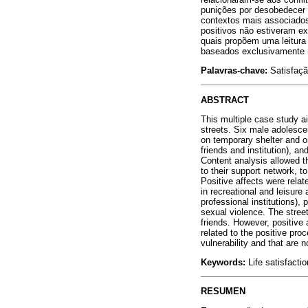
punições por desobedecer r
contextos mais associados
positivos não estiveram ex
quais propõem uma leitura
baseados exclusivamente n
Palavras-chave:
Satisfação
ABSTRACT
This multiple case study ai
streets. Six male adolescen
on temporary shelter and on
friends and institution), a
Content analysis allowed th
to their support network, t
Positive affects were relat
in recreational and leisure
professional institutions),
sexual violence. The stree
friends. However, positive
related to the positive pr
vulnerability and that are 
Keywords:
Life satisfactio
RESUMEN