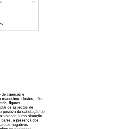
ar
nk
o de crianças e
o masculino. Destes, três
rada, figuras
mplar os aspectos de
o positiva da satisfação de
tar vivendo numa situação
s pares, à presença dos
 afetos negativos
ceitos da sociedade,