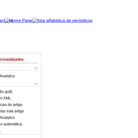
ersonalizados
Analytics
ês (pdf)
em XML
cias do artigo
tar este artigo
Analytics
o automática
s