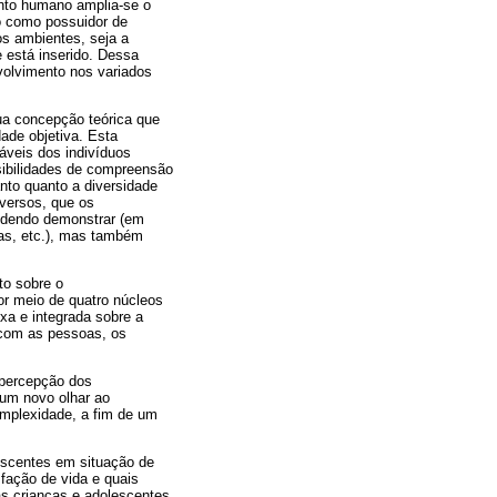
nto humano amplia-se o
to como possuidor de
os ambientes, seja a
e está inserido. Dessa
nvolvimento nos variados
ua concepção teórica que
ade objetiva. Esta
áveis dos indivíduos
sibilidades de compreensão
to quanto a diversidade
dversos, que os
podendo demonstrar (em
gas, etc.), mas também
to sobre o
r meio de quatro núcleos
xa e integrada sobre a
 com as pessoas, os
a percepção dos
 um novo olhar ao
complexidade, a fim de um
lescentes em situação de
sfação de vida e quais
as crianças e adolescentes