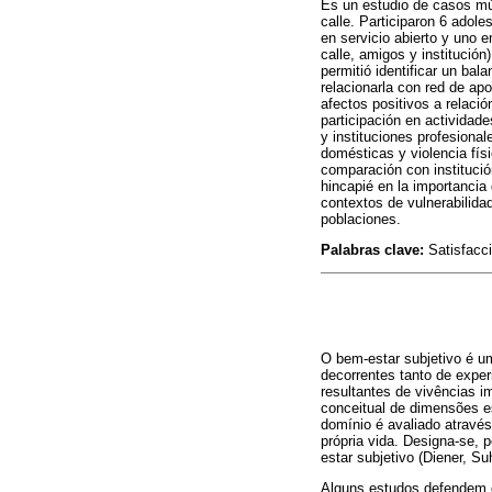
Es un estudio de casos múl
calle. Participaron 6 adol
en servicio abierto y uno e
calle, amigos y institución
permitió identificar un bal
relacionarla con red de apo
afectos positivos a relació
participación en actividad
y instituciones profesional
domésticas y violencia fís
comparación con institució
hincapié en la importancia
contextos de vulnerabilid
poblaciones.
Palabras clave:
Satisfacci
O bem-estar subjetivo é um
decorrentes tanto de expe
resultantes de vivências i
conceitual de dimensões es
domínio é avaliado atravé
própria vida. Designa-se, 
estar subjetivo (Diener, S
Alguns estudos defendem qu