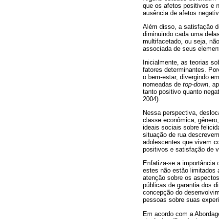
que os afetos positivos e 
ausência de afetos negativ
Além disso, a satisfação 
diminuindo cada uma delas
multifacetado, ou seja, nã
associada de seus elemento
Inicialmente, as teorias s
fatores determinantes. Por
o bem-estar, divergindo em
nomeadas de
top-down
, a
tanto positivo quanto negat
2004).
Nessa perspectiva, desloca
classe econômica, gênero,
ideais sociais sobre felic
situação de rua descrevem
adolescentes que vivem c
positivos e satisfação de v
Enfatiza-se a importância
estes não estão limitados
atenção sobre os aspectos
públicas de garantia dos d
concepção do desenvolvime
pessoas sobre suas experi
Em acordo com a Abordage