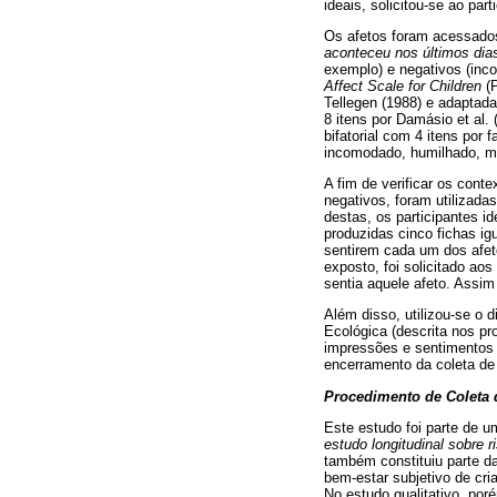
ideais, solicitou-se ao par
Os afetos foram acessados 
aconteceu nos últimos dia
exemplo) e negativos (inc
Affect Scale for Children
(P
Tellegen (1988) e adaptada
8 itens por Damásio et al
bifatorial com 4 itens por 
incomodado, humilhado, mag
A fim de verificar os conte
negativos, foram utilizada
destas, os participantes i
produzidas cinco fichas ig
sentirem cada um dos afeto
exposto, foi solicitado a
sentia aquele afeto. Assi
Além disso, utilizou-se o 
Ecológica (descrita nos pr
impressões e sentimentos 
encerramento da coleta de
Procedimento de Coleta
Este estudo foi parte de u
estudo longitudinal sobre r
também constituiu parte da
bem-estar subjetivo de cri
No estudo qualitativo, po