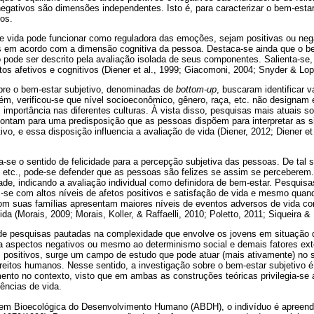
negativos são dimensões independentes. Isto é, para caracterizar o bem-esta
os.
de vida pode funcionar como reguladora das emoções, sejam positivas ou ne
 em acordo com a dimensão cognitiva da pessoa. Destaca-se ainda que o b
o pode ser descrito pela avaliação isolada de seus componentes. Salienta-se, 
s afetivos e cognitivos (Diener et al., 1999; Giacomoni, 2004; Snyder & Lop
obre o bem-estar subjetivo, denominadas de
bottom-up
, buscaram identificar 
ém, verificou-se que nível socioeconômico, gênero, raça, etc. não designam 
 importância nas diferentes culturas. À vista disso, pesquisas mais atuais so
pontam para uma predisposição que as pessoas dispõem para interpretar as s
ivo, e essa disposição influencia a avaliação de vida (Diener, 2012; Diener et
-se o sentido de felicidade para a percepção subjetiva das pessoas. De tal 
 etc., pode-se defender que as pessoas são felizes se assim se percebere
idade, indicando a avaliação individual como definidora de bem-estar. Pesqui
-se com altos níveis de afetos positivos e satisfação de vida e mesmo qua
om suas famílias apresentam maiores níveis de eventos adversos de vida c
ida (Morais, 2009; Morais, Koller, & Raffaelli, 2010; Poletto, 2011; Siqueira & 
 de pesquisas pautadas na complexidade que envolve os jovens em situação
 a aspectos negativos ou mesmo ao determinismo social e demais fatores ext
 positivos, surge um campo de estudo que pode atuar (mais ativamente) no su
ireitos humanos. Nesse sentido, a investigação sobre o bem-estar subjetivo 
nto no contexto, visto que em ambas as construções teóricas privilegia-se 
ências de vida.
m Bioecológica do Desenvolvimento Humano (ABDH), o indivíduo é apreen