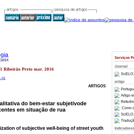
gia
Serviços P
-389X
Journal
.1 Ribeirão Preto mar. 2016
SciELO 
1-01
artigo
ARTIGOS
Portugu
Artigo 
Referên
alitativa do bem-estar subjetivode
Como ci
centes em situação de rua
SciELO 
Traduçã
ization of subjective well-being of street youth
Indicadore