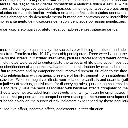
egras, realização de atividades domésticas e violência física e sexual. A rua
 aos afetos negativos quando comparados à instituição, à escola e aos amig
cluídos da rua e da família. Enfatiza-se a importância de estudos acerca dos
 mais abrangente do desenvolvimento humano em contextos de vulnerabilida
o levantamento de indicadores de risco vivenciados por essas populações.
 de vida, afeto positivo, afeto negativo, adolescentes, situação de rua.
med to investigate qualitatively the subjective well-being of children and adol
ts from Fortaleza city (10-17 years old) participated. Three were living in the f
e on the streets. Structured interviews, pictures representing different contex
nd field notes were used to contemplate the aspects of life satisfaction, positiv
e identification of a positive evaluation of life satisfaction by most adolescent
o future projects and by comparing their improved present situation to the time
ed to relationships with partners, presence of family, support from institutions
 activities. Whereas negative affects were related to conflicts and quarrels (wit
 prejudices of society, punishment for disobeying rules, performing household a
ts and family were the most associated with negative affects compared to the 
 affects were not excluded from the streets and family. It can be emphasized 
ocesses that propose a more comprehensive reading of the human development
not based solely on the survey of risk indicators experienced by these populati
n, positive affect, negative affect, adolescents, street situation.