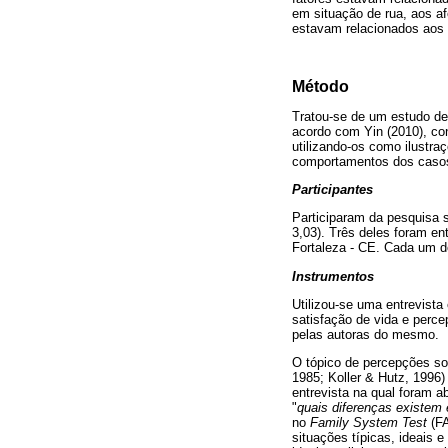
em situação de rua, aos afe
estavam relacionados aos a
Método
Tratou-se de um estudo des
acordo com Yin (2010), co
utilizando-os como ilustra
comportamentos dos casos m
Participantes
Participaram da pesquisa 
3,03). Três deles foram en
Fortaleza - CE. Cada um d
Instrumentos
Utilizou-se uma entrevist
satisfação de vida e perce
pelas autoras do mesmo.
O tópico de percepções so
1985; Koller & Hutz, 1996)
entrevista na qual foram a
"
quais diferenças existem 
no
Family System Test
(FA
situações típicas, ideais 