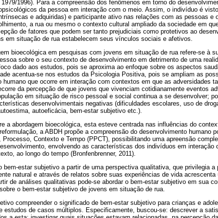
r, 1979/1996). Para a compreensão dos fenômenos em torno do desenvolvime
iopsicológicos da pessoa em interação com o meio. Assim, o indivíduo é vis
intrínsecas e adquiridas) e participante ativo nas relações com as pessoas e 
acolhimento, a rua ou mesmo o contexto cultural ampliado da sociedade em qu
rcepção de fatores que podem ser tanto prejudiciais como protetivos ao dese
s em situação de rua estabelecem seus vínculos sociais e afetivos.
em bioecológica em pesquisas com jovens em situação de rua refere-se à s
 pessoa sobre o seu contexto de desenvolvimento em detrimento de uma realid
o foco dado aos estudos, pois se aproxima ao enfoque sobre os aspectos saud
idade acentua-se nos estudos da Psicologia Positiva, pois se ampliam as pos
 humano que ocorre em interação com contextos em que as adversidades tan
 decorre da percepção de que jovens que vivenciam cotidianamente eventos a
ulação em situação de risco pessoal e social continua a se desenvolver; 
cterísticas desenvolvimentais negativas (dificuldades escolares, uso de dro
autoestima, autoeficácia, bem-estar subjetivo etc.).
re a abordagem bioecológica, esta esteve centrada nas influências do contex
reformulação, a ABDH propõe a compreensão do desenvolvimento humano po
a, Processo, Contexto e Tempo (PPCT), possibilitando uma apreensão comple
esenvolvimento, envolvendo as características dos indivíduos em interação
exto, ao longo do tempo (Bronfenbrenner, 2011).
bem-estar subjetivo a partir de uma perspectiva qualitativa, que privilegia 
nte natural e através de relatos sobre suas experiências de vida acrescenta
artir de análises qualitativas pode-se abordar o bem-estar subjetivo em sua 
sobre o bem-estar subjetivo de jovens em situação de rua.
etivo compreender o significado de bem-estar subjetivo para crianças e ado
 de estudos de casos múltiplos. Especificamente, buscou-se: descrever a sati
dos a esta; investigar quais situações estavam relacionadas, na percepção d