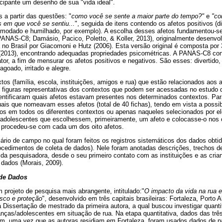
ticipante um desenho de sua "vida ideal".
a partir das questões: "
como você se sente a maior parte do tempo?"
e
"co
s em que você se sentiu...
", seguida de itens contendo os afetos positivos (d
omodado e humilhado, por exemplo). A escolha desses afetos fundamentou-s
ANAS-C8; Damásio, Pacico, Poletto, & Koller, 2013), originalmente desenvol
 no Brasil por Giacomoni e Hutz (2006). Esta versão original é composta por 3
. (2013), encontrando adequadas propriedades psicométricas. A PANAS-C8 co
fator, a fim de mensurar os afetos positivos e negativos. São esses: divertido
oado, irritado e alegre.
xtos (família, escola, instituições, amigos e rua) que estão relacionados aos 
s figuras representativas dos contextos que podem ser acessadas no estudo de
dentificaram quais afetos estavam presentes nos determinados contextos. Pa
uais que nomeavam esses afetos (total de 40 fichas), tendo em vista a possib
s em todos os diferentes contextos ou apenas naqueles selecionados por ele
os adolescentes que escolhessem, primeiramente, um afeto e colocasse-o nos 
m procedeu-se com cada um dos oito afetos.
diário de campo no qual foram feitos os registros sistemáticos dos dados obti
ocedimentos de coleta de dados). Nele foram anotadas descrições, trechos de 
da pesquisadora, desde o seu primeiro contato com as instituições e as cria
 dados (Morais, 2009).
 de Dados
m projeto de pesquisa mais abrangente, intitulado:"
O impacto da vida na rua
isco e proteção
", desenvolvido em três capitais brasileiras: Fortaleza, Porto
 Dissertação de mestrado da primeira autora, a qual buscou investigar quantit
anças/adolescentes em situação de rua. Na etapa quantitativa, dados das três
rém, uma vez que as autoras residiam em Fortaleza, foram usados dados de p