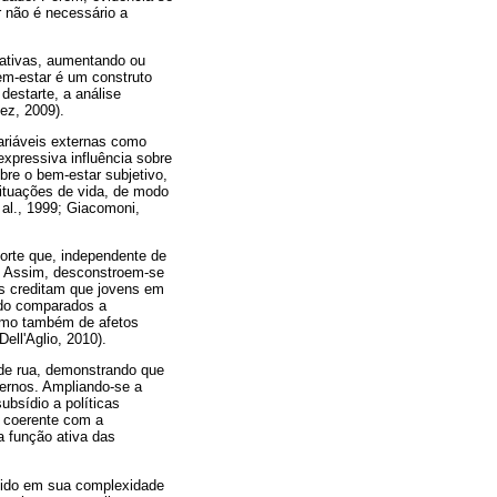
r não é necessário a
gativas, aumentando ou
em-estar é um construto
destarte, a análise
ez, 2009).
variáveis externas como
expressiva influência sobre
bre o bem-estar subjetivo,
ituações de vida, de modo
 al., 1999; Giacomoni,
sorte que, independente de
m. Assim, desconstroem-se
sas creditam que jovens em
ndo comparados a
omo também de afetos
Dell'Aglio, 2010).
 de rua, demonstrando que
ernos. Ampliando-se a
bsídio a políticas
é coerente com a
a função ativa das
dido em sua complexidade