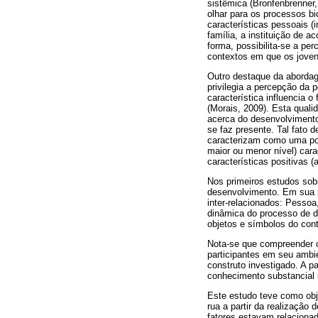
sistêmica (Bronfenbrenne
olhar para os processos b
características pessoais (
família, a instituição de 
forma, possibilita-se a pe
contextos em que os joven
Outro destaque da abordag
privilegia a percepção da
característica influencia 
(Morais, 2009). Esta qual
acerca do desenvolvimento
se faz presente. Tal fato
caracterizam como uma pop
maior ou menor nível) cara
características positivas (
Nos primeiros estudos sob
desenvolvimento. Em sua 
inter-relacionados: Pesso
dinâmica do processo de d
objetos e símbolos do cont
Nota-se que compreender o 
participantes em seu ambie
construto investigado. A p
conhecimento substancial 
Este estudo teve como obj
rua a partir da realização
fatores estavam relaciona