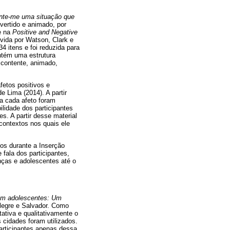
nte-me uma situação que
ivertido e animado, por
e na
Positive and Negative
vida por Watson, Clark e
4 itens e foi reduzida para
ntém uma estrutura
, contente, animado,
afetos positivos e
 Lima (2014). A partir
ra cada afeto foram
ilidade dos participantes
s. A partir desse material
contextos nos quais ele
dos durante a Inserção
fala dos participantes,
nças e adolescentes até o
 em adolescentes: Um
 Alegre e Salvador. Como
ativa e qualitativamente o
 cidades foram utilizados.
articipantes apenas dessa