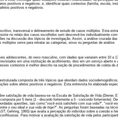
tos positivos e negativos; e, identificar quais contextos (família, escola, ins
fetos positivos e negativos.
critivo, transversal e delineamento de estudo de casos múltiplos. Esta estra
nsiste no relato dos casos escolhidos sem descrevê-los individualmente com
ções na discussão dos tópicos de investigação. Assim, a análise cruzada das
últiplos serve para retratar as categorias, eixos ou perguntas de análise.
seis adolescentes, do sexo masculino, com idades que variaram entre 10 a 1
trevistados em uma instituição de acolhimento, dois em um serviço aberto e
esses contextos é melhor descrito na seção de procedimentos de coleta de 
a estruturada composta de três tópicos que abordam dados sociodemográficos
pções sobre afetos positivos e negativos. Esta entrevista foi elaborada espe
bre satisfação de vida baseou-se na Escala de Satisfação de Vida (Diener, E
 composta por 5 itens (1 - discordo fortemente a 5 - concordo fortemente). 
bordadas questões, tais como:"
você está satisfeito com sua vida?
", "
você es
entre o seu ideal e sua vida de hoje?
". As perguntas foram baseadas na técnic
ST; Gehring, 1993) que avalia a percepção do indivíduo sobre a coesão e hie
e conflituosas. Para motivar a avaliação da satisfação de vida pelos participa