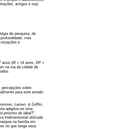
tituições, amigos e rua)
tégia de pesquisa, de
 profundidade, mas
 situações e
7 anos (
M
= 14 anos;
DP
=
 um na rua da cidade de
dados.
, percepções sobre
cialmente para este estudo
mmons, Larsen, & Griffin,
Desta adaptou-se uma
tá próximo do ideal?
",
a tridimensional utilizada
rarquia na família em
ntes no que tange seus