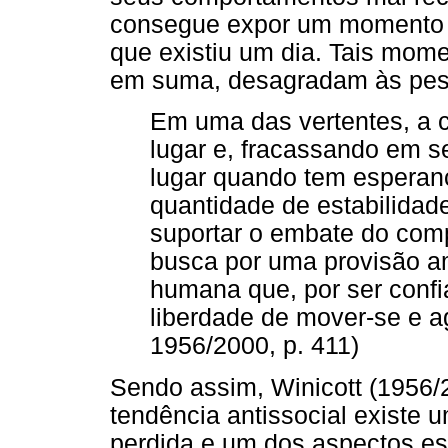
consegue expor um momento d
que existiu um dia. Tais mom
em suma, desagradam às pess
Em uma das vertentes, a 
lugar e, fracassando em se
lugar quando tem esperanç
quantidade de estabilidad
suportar o embate do comp
busca por uma provisão am
humana que, por ser confiá
liberdade de mover-se e agi
1956/2000, p. 411)
Sendo assim, Winicott (1956
tendência antissocial existe u
perdida e um dos aspectos es