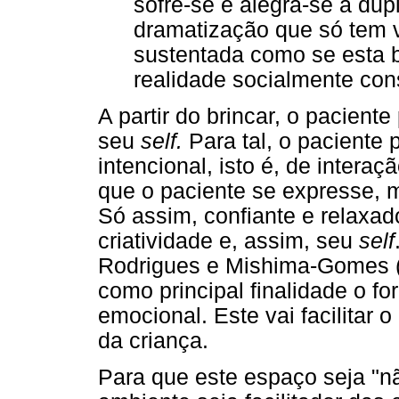
sofre-se e alegra-se a dup
dramatização que só tem va
sustentada como se esta b
realidade socialmente cons
A partir do brincar, o paciente
seu
self.
Para tal, o paciente
intencional, isto é, de intera
que o paciente se expresse, 
Só assim, confiante e relaxad
criatividade e, assim, seu
self
Rodrigues e Mishima-Gomes (2
como principal finalidade o f
emocional. Este vai facilitar
da criança.
Para que este espaço seja "não