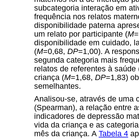
subcategoria interação em at
frequência nos relatos matern
disponibilidade paterna apres
um relato por participante (
M
=
disponibilidade em cuidado, l
(
M
=0,68,
DP
=1,00). A respons
segunda categoria mais frequ
relatos de referentes à saúde 
criança (
M
=1,68,
DP
=1,83) o
semelhantes.
Analisou-se, através de uma 
(Spearman), a relação entre a
indicadores de depressão mat
vida da criança e as categori
mês da criança. A
Tabela 4
ap