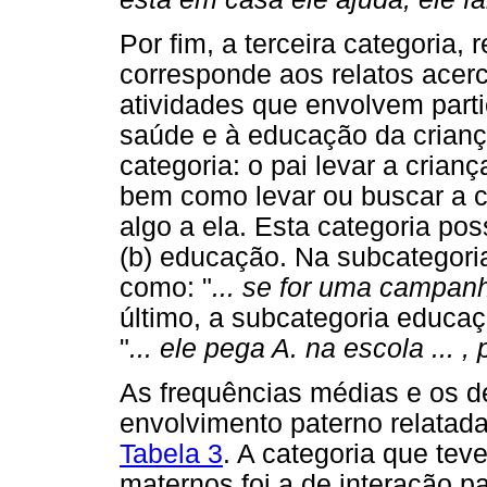
Por fim, a terceira categoria,
corresponde aos relatos acer
atividades que envolvem parti
saúde e à educação da crianç
categoria: o pai levar a crian
bem como levar ou buscar a cr
algo a ela. Esta categoria po
(b) educação. Na subcategoria
como: "
... se for uma campanh
último, a subcategoria educa
"
... ele pega A. na escola ... ,
As frequências médias e os d
envolvimento paterno relatad
Tabela 3
. A categoria que tev
maternos foi a de interação pa