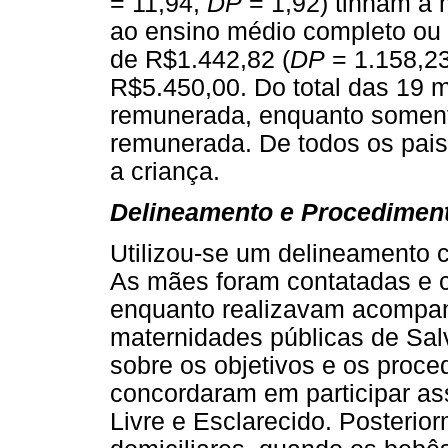
= 11,94,
DP
= 1,92) tinham a 
ao ensino médio completo ou i
de R$1.442,82 (
DP
= 1.158,23
R$5.450,00. Do total das 19 
remunerada, enquanto soment
remunerada. De todos os pai
a criança.
Delineamento e Procedimen
Utilizou-se um delineamento co
As mães foram contatadas e c
enquanto realizavam acompan
maternidades públicas de Sal
sobre os objetivos e os proc
concordaram em participar a
Livre e Esclarecido. Posterior