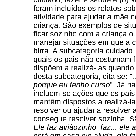
foram incluídos os relatos sob
atividade para ajudar a mãe 
criança. São exemplos de situ
ficar sozinho com a criança 
manejar situações em que a c
birra. A subcategoria cuidado
quais os pais não costumam f
dispõem a realizá-las quando
desta subcategoria, cita-se: "
.
porque eu tenho curso
". Já n
incluem-se ações que os pais
mantêm dispostos a realizá-l
resolver ou ajudar a resolver
consegue resolver sozinha. S
Ele faz aviãozinho, faz... ele
está em casa ele ajuda, ele f