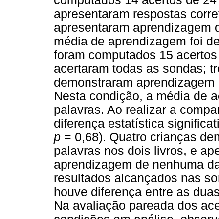
computados 14 acertos de 24 p
apresentaram respostas corre
apresentaram aprendizagem d
média de aprendizagem foi d
foram computados 15 acertos 
acertaram todas as sondas; tr
demonstraram aprendizagem 
Nesta condição, a média de ac
palavras. Ao realizar a compa
diferença estatística significa
p
= 0,68). Quatro crianças d
palavras nos dois livros, e 
aprendizagem de nenhuma das
resultados alcançados nas s
houve diferença entre as dua
Na avaliação pareada dos ace