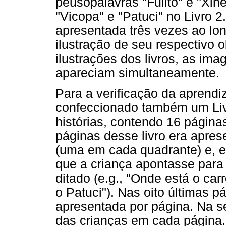
peusopalavras "Fulito" e "Xin
"Vicopa" e "Patuci" no Livro 
apresentada três vezes ao lo
ilustração de seu respectivo 
ilustrações dos livros, as ima
apareciam simultaneamente.
Para a verificação da aprend
confeccionado também um Livr
histórias, contendo 16 página
páginas desse livro era apres
(uma em cada quadrante) e, 
que a criança apontasse par
ditado (e.g., "Onde está o ca
o Patuci"). Nas oito últimas p
apresentada por página. Na se
das crianças em cada página.