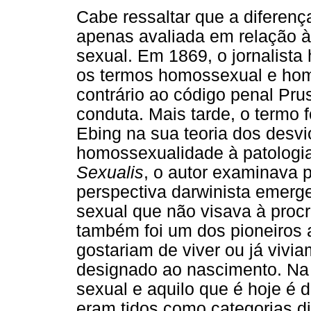
Cabe ressaltar que a diferen
apenas avaliada em relação à
sexual. Em 1869, o jornalista
os termos homossexual e hom
contrário ao código penal Pr
conduta. Mais tarde, o termo fo
Ebing na sua teoria dos desv
homossexualidade à patologi
Sexualis
, o autor examinava p
perspectiva darwinista emerg
sexual que não visava à procr
também foi um dos pioneiros
gostariam de viver ou já vivi
designado ao nascimento. Na
sexual e aquilo que é hoje é
eram tidos como categorias di