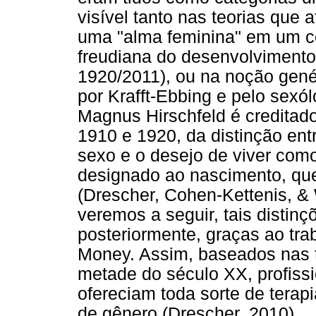
visível tanto nas teorias qu
uma "alma feminina" em um c
freudiana do desenvolvimento 
1920/2011), ou na noção gené
por Krafft-Ebbing e pelo sexó
Magnus Hirschfeld é creditad
1910 e 1920, da distinção en
sexo e o desejo de viver com
designado ao nascimento, qu
(Drescher, Cohen-Kettenis, & 
veremos a seguir, tais distin
posteriormente, graças ao tr
Money. Assim, baseados nas t
metade do século XX, profissio
ofereciam toda sorte de terap
de gênero (Drescher, 2010).