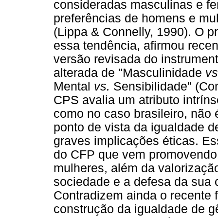
consideradas masculinas e fe
preferências de homens e mul
(Lippa & Connelly, 1990). O 
essa tendência, afirmou rece
versão revisada do instrumen
alterada de "Masculinidade
v
Mental
vs.
Sensibilidade" (Com
CPS avalia um atributo intrín
como no caso brasileiro, não
ponto de vista da igualdade d
graves implicações éticas. E
do CFP que vem promovendo o
mulheres, além da valorizaçã
sociedade e a defesa da sua 
Contradizem ainda o recente 
construção da igualdade de 