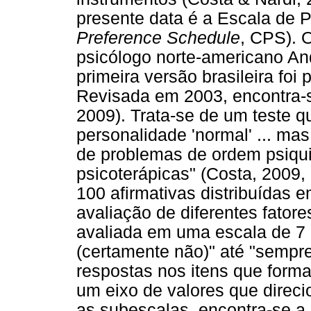
presente data é a Escala de 
Preference Schedule
, CPS). 
psicólogo norte-americano A
primeira versão brasileira foi
Revisada em 2003, encontra-s
2009). Trata-se de um teste q
personalidade 'normal' ... mas
de problemas de ordem psiqui
psicoterápicas" (Costa, 2009,
100 afirmativas distribuídas 
avaliação de diferentes fator
avaliada em uma escala de 7 
(certamente não)" até "sempr
respostas nos itens que form
um eixo de valores que direci
as subescalas, encontra-se a