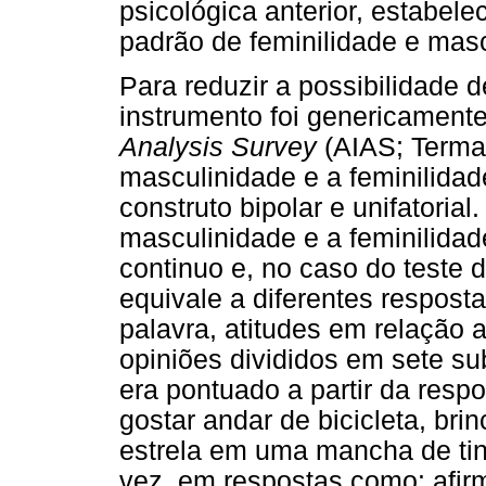
psicológica anterior, estabel
padrão de feminilidade e masc
Para reduzir a possibilidade d
instrumento foi genericamen
Analysis Survey
(AIAS; Terman
masculinidade e a feminilid
construto bipolar e unifatorial.
masculinidade e a feminilida
continuo e, no caso do teste 
equivale a diferentes respost
palavra, atitudes em relação 
opiniões divididos em sete su
era pontuado a partir da resp
gostar andar de bicicleta, bri
estrela em uma mancha de tin
vez, em respostas como: afi