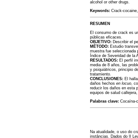
alcohol or other drugs.
Keywords:
Crack-cocaine, 
RESUMEN
El consumo de crack es un 
públicas eficaces.
OBJETIVO:
Describir el p
MÉTODO:
Estudio transve
muestra fue seleccionada p
Índice de Severidad de la 
RESULTADOS:
El perfil i
media de 8 años, las probl
y psiquiátricos, principio
tratamiento.
CONCLUSIONES:
El halla
daños hechos
en locuo
, c
reducir los daños en esta p
equipos de salud callejera,
Palabras clave:
Cocaína-cr
Na atualidade, o uso do cr
instâncias. Dados do II Le