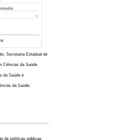
s
cionados
nk
lo, Secretaria Estadual de
em Ciências da Saúde,
s da Saúde e
ências da Saúde,
o de políticas públicas