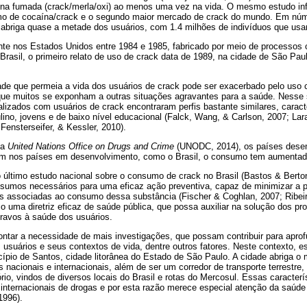
aína fumada (crack/merla/oxi) ao menos uma vez na vida. O mesmo estudo inf
o de cocaína/crack e o segundo maior mercado de crack do mundo. Em núm
e abriga quase a metade dos usuários, com 1.4 milhões de indivíduos que usa
nte nos Estados Unidos entre 1984 e 1985, fabricado por meio de processos 
rasil, o primeiro relato de uso de crack data de 1989, na cidade de São Pau
dade que permeia a vida dos usuários de crack pode ser exacerbado pelo uso
ue muitos se exponham a outras situações agravantes para a saúde. Nesse s
ealizados com usuários de crack encontraram perfis bastante similares, carac
ino, jovens e de baixo nível educacional (Falck, Wang, & Carlson, 2007; Lara
 Fensterseifer, & Kessler, 2010).
da
United Nations Office on Drugs and Crime
(UNODC, 2014), os países desen
m nos países em desenvolvimento, como o Brasil, o consumo tem aumentad
ltimo estudo nacional sobre o consumo de crack no Brasil (Bastos & Berton
nsumos necessários para uma eficaz ação preventiva, capaz de minimizar a 
s associadas ao consumo dessa substância (Fischer & Coghlan, 2007; Ribei
o uma diretriz eficaz de saúde pública, que possa auxiliar na solução dos p
ravos à saúde dos usuários.
ontar a necessidade de mais investigações, que possam contribuir para apro
usuários e seus contextos de vida, dentre outros fatores. Neste contexto, e
ípio de Santos, cidade litorânea do Estado de São Paulo. A cidade abriga o 
s nacionais e internacionais, além de ser um corredor de transporte terrestr
ório, vindos de diversos locais do Brasil e rotas do Mercosul. Essas caracte
internacionais de drogas e por esta razão merece especial atenção da saúde p
1996).