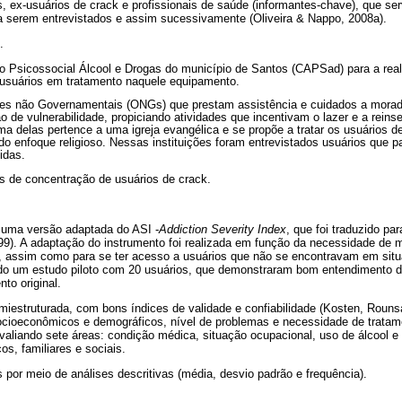
, ex-usuários de crack e profissionais de saúde (informantes-chave), que ser
 a serem entrevistados e assim sucessivamente (Oliveira & Nappo, 2008a).
.
o Psicossocial Álcool e Drogas do município de Santos (CAPSad) para a rea
 usuários em tratamento naquele equipamento.
es não Governamentais (ONGs) que prestam assistência e cuidados a morad
 de vulnerabilidade, propiciando atividades que incentivam o lazer e a reinse
ma delas pertence a uma igreja evangélica e se propõe a tratar os usuários d
r do enfoque religioso. Nessas instituições foram entrevistados usuários que 
cidas.
is de concentração de usuários de crack.
i uma versão adaptada do ASI -
Addiction Severity Index
, que foi traduzido pa
999). A adaptação do instrumento foi realizada em função da necessidade de 
 assim como para se ter acesso a usuários que não se encontravam em situ
ado um estudo piloto com 20 usuários, que demonstraram bom entendimento 
to original.
iestruturada, com bons índices de validade e confiabilidade (Kosten, Rounsav
cioeconômicos e demográficos, nível de problemas e necessidade de tratam
valiando sete áreas: condição médica, situação ocupacional, uso de álcool e 
cos, familiares e sociais.
por meio de análises descritivas (média, desvio padrão e frequência).