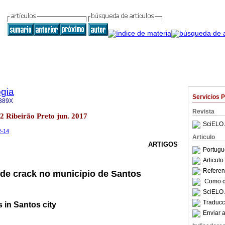
gia
Servicios 
389X
Revista
.2 Ribeirão Preto jun. 2017
SciELO 
2-14
Articulo
ARTIGOS
Portugu
Articul
Referenc
s de crack no município de Santos
Como ci
SciELO 
Traducc
s in Santos city
Enviar a