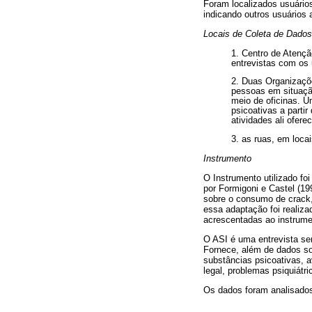
Foram localizados usuários
indicando outros usuários
Locais de Coleta de Dados
1. Centro de Atençã
entrevistas com os
2. Duas Organizaçõ
pessoas em situação
meio de oficinas. U
psicoativas a parti
atividades ali ofere
3. as ruas, em loca
Instrumento
O Instrumento utilizado fo
por Formigoni e Castel (1
sobre o consumo de crack,
essa adaptação foi realiz
acrescentadas ao instrumen
O ASI é uma entrevista sem
Fornece, além de dados so
substâncias psicoativas, a
legal, problemas psiquiátri
Os dados foram analisados 