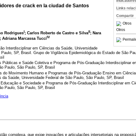
Indicadore
idores de crack en la ciudad de Santos
Links rela
Compartir
Otros
Otros
I
II
nho Rodrigues
; Carlos Roberto de Castro e Silva
; Nara
IV
; Adriana Marcassa Tucci
Permali
o Interdisciplinar em Ciências da Saúde, Universidade
Paulo, SP, Brasil. Grupo de Vigilância Epidemiológica do Estado de São Pau
sil
s Públicas e Saúde Coletiva e Programa de Pós-Graduação Interdisciplinar 
ão Paulo, São Paulo, SP, Brasil
as do Movimento Humano e Programas de Pós-Graduação Ensino em Ciência
as da Saúde, Universidade Federal de São Paulo, São Paulo, SP, Brasil
Educação e Sociedade e Programa de Pós-Graduação Interdisciplinar em Ci
ão Paulo, São Paulo, SP, Brasil
ência
ão complexa, que exige inovações e articulações intersetoriais na proposiçã