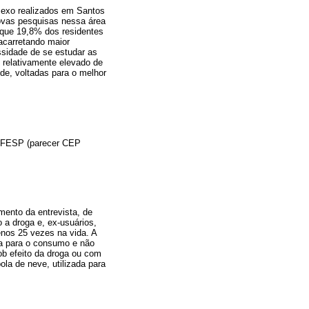
sexo realizados em Santos
ovas pesquisas nessa área
se que 19,8% dos residentes
 acarretando maior
sidade de se estudar as
 relativamente elevado de
úde, voltadas para o melhor
NIFESP (parecer CEP
mento da entrevista, de
a droga e, ex-usuários,
nos 25 vezes na vida. A
oga para o consumo e não
b efeito da droga ou com
ola de neve, utilizada para