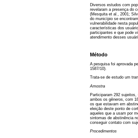
Diversos estudos com popu
revelaram a presença do c
(Mesquita et al., 2001; Sil
do município se encontram 
vulnerabilidade nesta pop
características dos usuári
participantes e que pode v
atendimento desses usuári
Método
A pesquisa foi aprovada p
1587/10).
Trata-se de estudo um trans
Amostra
Participaram 292 sujeitos
ambos os gêneros, com 18
os que estavam em abstin
eleição deste ponto de cor
aqueles que a usam por me
sintomas de abstinência no
conseguir contato com sujei
Procedimentos