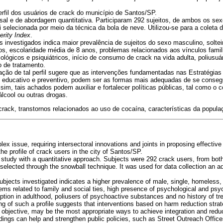
rfil dos usuários de crack do município de Santos/SP.
sal e de abordagem quantitativa. Participaram 292 sujeitos, de ambos os se
i selecionada por meio da técnica da bola de neve. Utilizou-se para a coleta
erity Index
.
s investigados indica maior prevalência de sujeitos do sexo masculino, solte
s, escolaridade média de 8 anos, problemas relacionados aos vínculos famili
lógicos e psiquiátricos, início de consumo de crack na vida adulta, poliusuá
o de tratamento.
ação de tal perfil sugere que as intervenções fundamentadas nas Estratégi
o educativo e preventivo, podem ser as formas mais adequadas de se consegui
im, tais achados podem auxiliar e fortalecer políticas públicas, tal como o co
lcool ou outras drogas.
rack, transtornos relacionados ao uso de cocaína, características da popula
ex issue, requiring intersectoral innovations and joints in proposing effective 
he profile of crack users in the city of Santos/SP.
study with a quantitative approach. Subjects were 292 crack users, from both
elected through the snowball technique. It was used for data collection an ad
subjects investigated indicates a higher prevalence of male, single, homeless
lems related to family and social ties, high presence of psychological and ps
tion in adulthood, poliusers of psychoactive substances and no history of tr
ng of such a profile suggests that interventions based on harm reduction str
 objective, may be the most appropriate ways to achieve integration and redu
dings can help and strengthen public policies, such as Street Outreach Offices