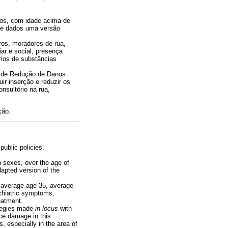
xos, com idade acima de
 de dados uma versão
iros, moradores de rua,
ar e social, presença
rios de substâncias
as de Redução de Danos
r inserção e reduzir os
nsultório na rua,
ção.
public policies.
 sexes, over the age of
apted version of the
, average age 35, average
ychiatric symptoms,
eatment.
ategies made
in locus
with
ce damage in this
, especially in the area of