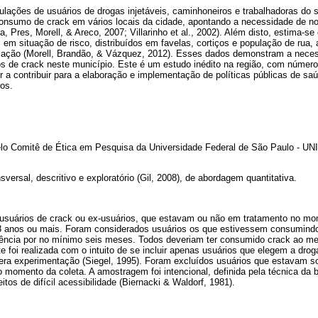
lações de usuários de drogas injetáveis, caminhoneiros e trabalhadoras do 
onsumo de crack em vários locais da cidade, apontando a necessidade de n
va, Pres, Morell, & Areco, 2007; Villarinho et al., 2002). Além disto, estima-
em situação de risco, distribuídos em favelas, cortiços e população de rua,
ulação (Morell, Brandão, & Vázquez, 2012). Esses dados demonstram a neces
os de crack neste município. Este é um estudo inédito na região, com número
ir a contribuir para a elaboração e implementação de políticas públicas de sa
os.
elo Comitê de Ética em Pesquisa da Universidade Federal de São Paulo - U
versal, descritivo e exploratório (Gil, 2008), de abordagem quantitativa.
, usuários de crack ou ex-usuários, que estavam ou não em tratamento no mo
 anos ou mais. Foram considerados usuários os que estivessem consumindo 
ência por no mínimo seis meses. Todos deveriam ter consumido crack ao me
te foi realizada com o intuito de se incluir apenas usuários que elegem a dr
ra experimentação (Siegel, 1995). Foram excluídos usuários que estavam so
 momento da coleta. A amostragem foi intencional, definida pela técnica da b
tos de difícil acessibilidade (Biernacki & Waldorf, 1981).