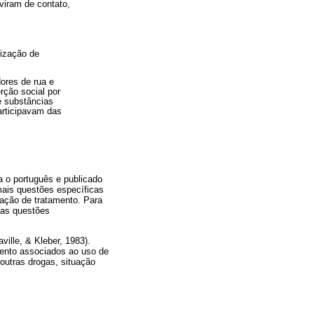
viram de contato,
lização de
ores de rua e
rção social por
e substâncias
participavam das
ra o português e publicado
mais questões específicas
ação de tratamento. Para
das questões
ille, & Kleber, 1983).
ento associados ao uso de
outras drogas, situação