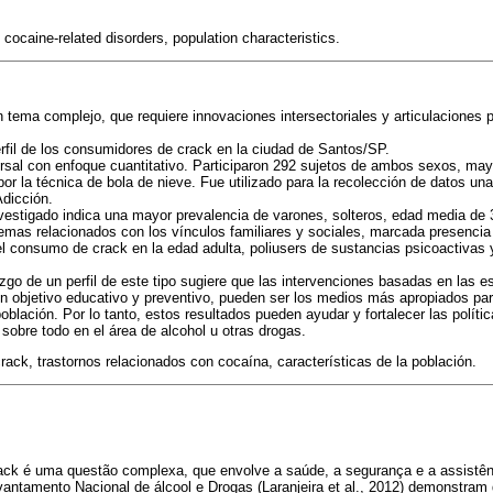
cocaine-related disorders, population characteristics.
tema complejo, que requiere innovaciones intersectoriales y articulaciones p
erfil de los consumidores de crack en la ciudad de Santos/SP.
rsal con enfoque cuantitativo. Participaron 292 sujetos de ambos sexos, may
or la técnica de bola de nieve. Fue utilizado para la recolección de datos un
Adicción.
nvestigado indica una mayor prevalencia de varones, solteros, edad media de 
emas relacionados con los vínculos familiares y sociales, marcada presenci
 del consumo de crack en la edad adulta, poliusers de sustancias psicoactivas
zgo de un perfil de este tipo sugiere que las intervenciones basadas en las e
on objetivo educativo y preventivo, pueden ser los medios más apropiados para
oblación. Por lo tanto, estos resultados pueden ayudar y fortalecer las políti
 sobre todo en el área de alcohol u otras drogas.
ack, trastornos relacionados con cocaína, características de la población.
ack é uma questão complexa, que envolve a saúde, a segurança e a assistênc
vantamento Nacional de álcool e Drogas (Laranjeira et al., 2012) demonstram