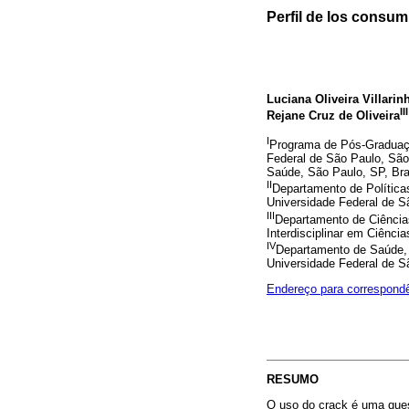
Perfil de los consum
Luciana Oliveira Villari
III
Rejane Cruz de Oliveira
I
Programa de Pós-Graduaçã
Federal de São Paulo, São 
Saúde, São Paulo, SP, Bra
II
Departamento de Política
Universidade Federal de S
III
Departamento de Ciênci
Interdisciplinar em Ciênci
IV
Departamento de Saúde, 
Universidade Federal de S
Endereço para correspond
RESUMO
O uso do crack é uma quest