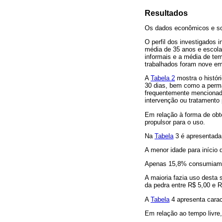
Resultados
Os dados econômicos e so
O perfil dos investigados 
média de 35 anos e escolar
informais e a média de tem
trabalhados foram nove e
A
Tabela 2
mostra o históri
30 dias, bem como a perma
frequentemente mencionado
intervenção ou tratamento 
Em relação à forma de obte
propulsor para o uso.
Na
Tabela
3 é apresentada 
A menor idade para início
Apenas 15,8% consumiam s
A maioria fazia uso desta 
da pedra entre R$ 5,00 e R
A
Tabela
4 apresenta caract
Em relação ao tempo livre,