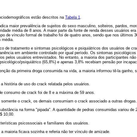
ciodemográficos estão descritos na
Tabela 1
.
indica maior prevalência de sujeitos do sexo masculino, solteiros, pardos, mo
idade média de 8 anos. A maior parte da fonte de renda desses usuários era 
po de vínculo formal de trabalho foi de quatro anos, sendo que nos últimos 3
m média.
co de tratamento e sintomas psicológicos e psiquiátricos dos usuários de cra
nência em ambiente controlado por igual período. Os sintomas psicológicos 
s pelos usuários entrevistados. No entanto, a maioria dos participantes não
psicológico/psiquiátrico (65,8%) e apenas 3,8% recebiam pensão por incapaci
nção da primeira droga consumida na vida, a maioria informou tê-la ganho, 
a história de uso do crack relatada pelos usuários.
 de consumo de crack foi de 8 e a máxima de 59 anos.
omente o crack, os demais consumiam o crack associado a outras drogas.
substância na forma "pipada". A quantidade de pedras consumidas variou de 2
$ 10,00.
erísticas psicossociais e familiares dos usuários.
 a maioria ficava sozinha e referia não ter vínculo de amizade.