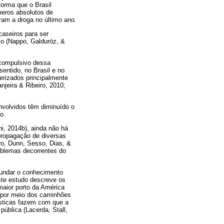
orma que o Brasil
eros absolutos de
ram a droga no último ano.
caseiros para ser
lo (Nappo, Galduróz, &
 compulsivo dessa
entido, no Brasil e no
terizados principalmente
njeira & Ribeiro, 2010;
volvidos têm diminuído o
o.
i, 2014b), ainda não há
propagação de diversas
ro, Dunn, Sesso, Dias, &
roblemas decorrentes do
fundar o conhecimento
ste estudo descreve os
maior porto da América
e, por meio dos caminhões
rísticas fazem com que a
ública (Lacerda, Stall,