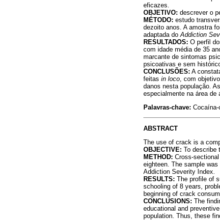
eficazes.
OBJETIVO:
descrever o pe
MÉTODO:
estudo transver
dezoito anos. A amostra fo
adaptada do
Addiction Sev
RESULTADOS:
O perfil do
com idade média de 35 ano
marcante de sintomas psico
psicoativas e sem históric
CONCLUSÕES:
A constat
feitas
in loco
, com objetiv
danos nesta população. Ass
especialmente na área de á
Palavras-chave:
Cocaína-c
ABSTRACT
The use of crack is a compl
OBJECTIVE:
To describe t
METHOD:
Cross-sectional 
eighteen. The sample was s
Addiction Severity Index.
RESULTS:
The profile of 
schooling of 8 years, prob
beginning of crack consump
CONCLUSIONS:
The findi
educational and preventive
population. Thus, these fin