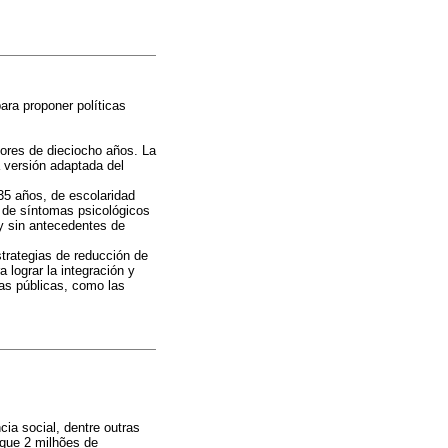
ara proponer políticas
ores de dieciocho años. La
a versión adaptada del
35 años, de escolaridad
a de síntomas psicológicos
 y sin antecedentes de
strategias de reducción de
 lograr la integración y
cas públicas, como las
ia social, dentre outras
 que 2 milhões de