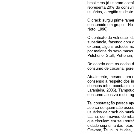
brasileiros já usaram coc
representa 20% do consum
usuários, a região sudest
O crack surgiu primeirame
consumido em grupos. No B
Noto, 1996).
O contexto de vulnerabili
substância, fazendo com q
exterior, alguns estudos r
por maioria do sexo mascul
Pulcherio, Stolf, Pettenon,
De acordo com os dados 
consumo de cocaína, poré
Atualmente, mesmo com o ú
consenso a respeito dos i
doenças infectocontagiosa
Laranjeira, 2006). Tampouc
consumo abusivo e dos ag
Tal constatação parece ap
acerca de quem são esses 
usuários de crack do munic
Latina, com navios de rota
que circulam em seu territ
cidade seja uma das rotas 
Gravato, Tellini, & Hudes, 