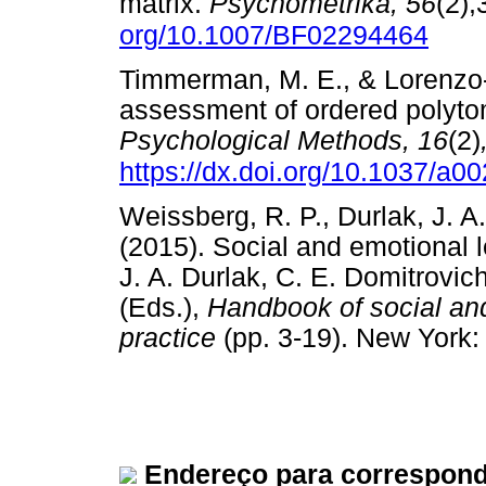
matrix.
Psychometrika, 56
(2),
org/10.1007/BF02294464
Timmerman, M. E., & Lorenzo-
assessment of ordered polytom
Psychological Methods, 16
(2)
https://dx.doi.org/10.1037/a0
Weissberg, R. P., Durlak, J. A.
(2015). Social and emotional l
J. A. Durlak, C. E. Domitrovich
(Eds.),
Handbook of social an
practice
(pp. 3-19). New Yor
Endereço para correspond