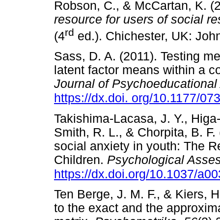
Robson, C., & McCartan, K. (
resource for users of social r
rd
(4
ed.). Chichester, UK: 
Sass, D. A. (2011). Testing 
latent factor means within a c
Journal of Psychoeducational
https://dx.doi. org/10.1177/
Takishima-Lacasa, J. Y., Higa-
Smith, R. L., & Chorpita, B. F
social anxiety in youth: The 
Children.
Psychological Asse
https://dx.doi.org/10.1037/a0
Ten Berge, J. M. F., & Kiers, 
to the exact and the approxi