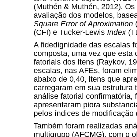
(Muthén & Muthén, 2012). Os í
avaliação dos modelos, bas
Square Error of Aproximation
(CFI) e Tucker-Lewis
Index
(T
A fidedignidade das escalas f
composta, uma vez que esta 
fatoriais dos itens (Raykov, 1
escalas, nas AFEs, foram elim
abaixo de 0,40, itens que ap
carregaram em sua estrutura 
análise fatorial confirmatória,
apresentaram piora substancia
pelos índices de modificação 
Também foram realizadas análi
multigrupo (AFCMG), com o ob