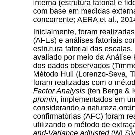
interna (estrutura fatorial e f
com base em medidas externa
concorrente; AERA et al., 201
Inicialmente, foram realizadas 
(AFEs) e análises fatoriais co
estrutura fatorial das escalas.
avaliado por meio da Análise 
dos dados observados (Timme
Método Hull (Lorenzo-Seva, 
foram realizadas com o méto
Factor Analysis
(ten Berge & 
promin
, implementados em uma
considerando a natureza ordin
confirmatórias (AFC) foram r
utilizando o método de extra
and-Variance adjusted
(WLSMV