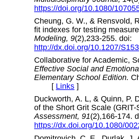
https://doi.org/10.1080/107
Cheung, G. W., & Rensvold, R.
fit indexes for testing measu
Modeling, 9
(2),233-255. doi:
http://dx.doi.org/10.1207/S
Collaborative for Academic, S
Effective Social and Emotion
Elementary School Edition.
Ch
[
Links
]
Duckworth, A. L, & Quinn, P. 
of the Short Grit Scale (GRIT-
Assessment, 91
(2),166-174. d
https://dx.doi.org/10.1080/0
Domitrovich, C. E., Durlak, J. 