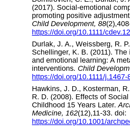
(2017). Social-emotional comp
promoting positive adjustment 
Child Development, 88
(2),408
https://doi.org/10.1111/cdev.1
Durlak, J. A., Weissberg, R. P.
Schellinger, K. B. (2011). The
and emotional learning: A met
interventions
. Child Developm
https://doi.org/10.1111/j.146
Hawkins, J. D., Kosterman, R., 
R. D. (2008). Effects of Socia
Childhood 15 Years Later.
Arc
Medicine, 162
(12),11-33. doi:
https://doi.org/10.1001/archp