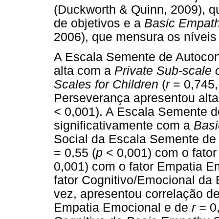
(Duckworth & Quinn, 2009), 
de objetivos e a
Basic Empat
2006), que mensura os níveis
A Escala Semente de Autocon
alta com a
Private Sub-scale 
Scales for Children
(
r
= 0,745
Perseverança apresentou alta
<
0,001). A Escala Semente 
significativamente com a
Basi
Social da Escala Semente de
= 0,55 (
p
< 0,001) com o fator
0,001) com o fator Empatia 
fator Cognitivo/Emocional da
vez, apresentou correlação d
Empatia Emocional e de
r =
0