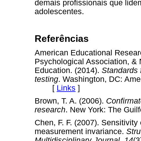
demais profissionais que lid
adolescentes.
Referências
American Educational Resear
Psychological Association, &
Education. (2014).
Standards 
testing
. Washington, DC: Amer
[
Links
]
Brown, T. A. (2006).
Confirmato
research
. New York: The Gu
Chen, F. F. (2007). Sensitivity
measurement invariance.
Stru
Multidisciplinary Journal, 14
(3