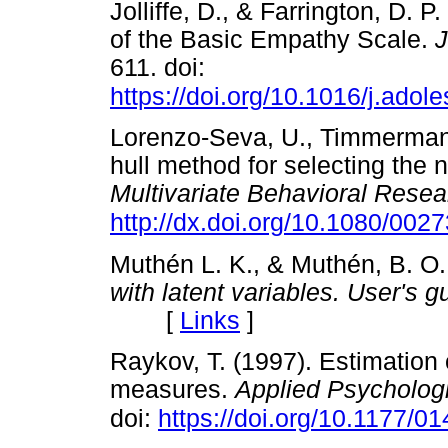
Jolliffe, D., & Farrington, D. 
of the Basic Empathy Scale.
J
611. doi:
https://doi.org/10.1016/j.ado
Lorenzo-Seva, U., Timmerman, 
hull method for selecting the
Multivariate Behavioral Resea
http://dx.doi.org/10.1080/00
Muthén L. K., & Muthén, B. O.
with latent variables. User's g
[
Links
]
Raykov, T. (1997). Estimation 
measures.
Applied Psycholog
doi:
https://doi.org/10.1177/