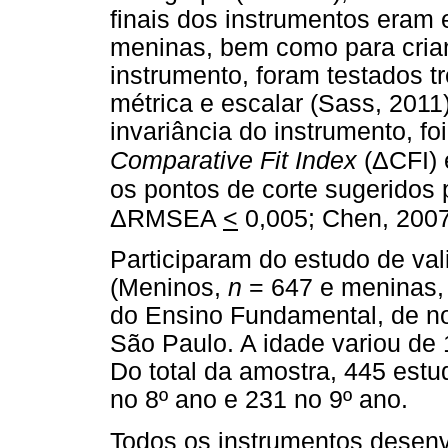
finais dos instrumentos eram
meninas, bem como para crian
instrumento, foram testados tr
métrica e escalar (Sass, 2011)
invariância do instrumento, foi
Δ
Comparative Fit Index
(
CFI)
os pontos de corte sugeridos pe
Δ
RMSEA
<
0,005; Chen, 2007
Participaram do estudo de va
(Meninos,
n
= 647 e meninas
do Ensino Fundamental, de no
São Paulo. A idade variou de 
Do total da amostra, 445 est
no 8º ano e 231 no 9º ano.
Todos os instrumentos desen