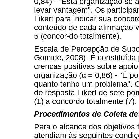
0,84) - "Esta organização se 
levar vantagem". Os participa
Likert para indicar sua conco
conteúdo de cada afirmação va
5 (concor-do totalmente).
Escala de Percepção de Supor
Gomide, 2008) -É constituída
crenças positivas sobre apoi
α
organização (
= 0,86) - "É p
quanto tenho um problema". O
de resposta Likert de sete po
(1) a concordo totalmente (7).
Procedimentos de Coleta de
Para o alcance dos objetivos
atendiam às seguintes condiçõ