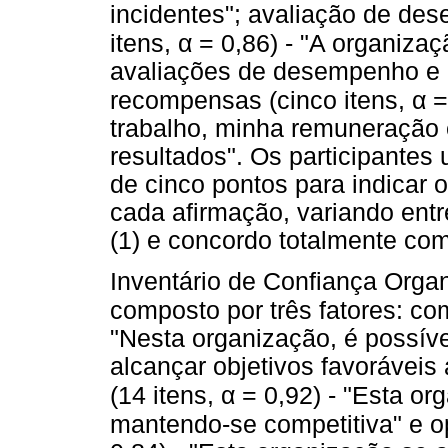
incidentes"; avaliação de de
α
itens,
= 0,86) - "A organizaç
avaliações de desempenho e 
α
recompensas (cinco itens,
=
trabalho, minha remuneração 
resultados". Os participantes 
de cinco pontos para indicar
cada afirmação, variando entr
(1) e concordo totalmente com 
Inventário de Confiança Organ
composto por três fatores: co
"Nesta organização, é possív
alcançar objetivos favoráveis
α
(14 itens,
= 0,92) - "Esta or
mantendo-se competitiva" e o