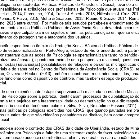
logia no contexto das Políticas Públicas de Assistência Social, levando a um
sabilidades e atribuições dos profissionais de Psicologia que atuam nas Pol
o et al., 2014; Florentino, 2014; Freire & Alberto, 2013; Hillesheim & Cruz, 
Moreira & Paiva, 2015; Motta & Scarparo, 2013; Ribeiro & Guzzo, 2014; Roma
ino, 2013 entre outros). Por meio de tais estudos percebe-se entendimento d
a no contexto das Políticas Públicas de Assistência Social deve distanciar-se
ssivas e que culpabilizam os sujeitos e famílias pela condição em que se enc
lvimento do protagonismo e autonomia dos usuários.
ação específica no âmbito da Proteção Social Básica da Política Pública de 
o de estudo realizado em Porto Alegre, estado do Rio Grande do Sul, a partir 
nstataram que as ações da Psicologia se operacionalizam tanto no sentido de
rmatizar usuários(as), quanto por meio de uma perspectiva relacional, question
nos(as) usuários(as) possibilidades de relações e parcerias micropolíticas
ciais e do saber psi no Centro de Referência da Assistência Social (CRAS), r
ico, Oliveira e Heckert (2013) também encontraram resultados parecidos, u
e funcionar como dispositivo de controle, mas também espaço de produção
cial.
rtir de uma experiência de estágio supervisionado realizada no estado de Minas
s de Psicologia sobre a pobreza, identificaram processos de culpabilização do
uem a tais sujeitos uma irresponsabilidade ou desmotivação no que diz respei
mensão social do fenômeno pobreza. Silva, Silva, Brustolin e Pessini (201
 nas práticas psicológicas exercidas nos CRAS, que quando pautadas em prát
dos usuários de que são cidadãos possuidores de direitos, bem como comp
ocial.
çando-se sobre o contexto dos CRAS da cidade de Uberlândia, estado de Minas
dêmica em Psicologia e falta de uma sistematização do fazer psicológico e d
, tem gerado ausência de referências objetivas e práticas para atuação dos p