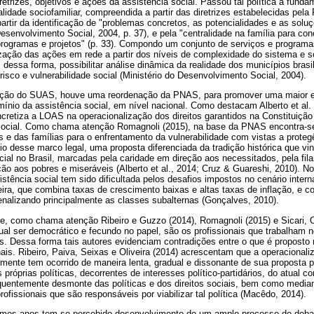
iretrizes, objetivos e ações da assistência social. Passou tal política a funda
cialidade sociofamiliar, compreendida a partir das diretrizes estabelecidas p
artir da identificação de "problemas concretos, as potencialidades e as soluçõ
do Desenvolvimento Social, 2004, p. 37), e pela "centralidade na família para 
 programas e projetos" (p. 33). Compondo um conjunto de serviços e program
zação das ações em rede a partir dos níveis de complexidade do sistema e so
 dessa forma, possibilitar análise dinâmica da realidade dos municípios brasi
isco e vulnerabilidade social (Ministério do Desenvolvimento Social, 2004).
ção do SUAS, houve uma reordenação da PNAS, para promover uma maior ef
mínio da assistência social, em nível nacional. Como destacam Alberto et al
oncretiza a LOAS na operacionalização dos direitos garantidos na Constituiç
ocial. Como chama atenção Romagnoli (2015), na base da PNAS encontra-se
 e das famílias para o enfrentamento da vulnerabilidade com vistas a protegê
eio desse marco legal, uma proposta diferenciada da tradição histórica que 
ocial no Brasil, marcadas pela caridade em direção aos necessitados, pela fil
ão aos pobres e miseráveis (Alberto et al., 2014; Cruz & Guareshi, 2010). N
tência social tem sido dificultada pelos desafios impostos no cenário intern
eira, que combina taxas de crescimento baixas e altas taxas de inflação, e co
penalizando principalmente as classes subalternas (Gonçalves, 2010).
, como chama atenção Ribeiro e Guzzo (2014), Romagnoli (2015) e Sicari, Ol
al ser democrático e fecundo no papel, são os profissionais que trabalham no
as. Dessa forma tais autores evidenciam contradições entre o que é proposto 
nais. Ribeiro, Paiva, Seixas e Oliveira (2014) acrescentam que a operacional
lmente tem ocorrido de maneira lenta, gradual e dissonante de sua proposta pol
próprias políticas, decorrentes de interesses político-partidários, do atual 
quentemente desmonte das políticas e dos direitos sociais, bem como mediant
fissionais que são responsáveis por viabilizar tal política (Macêdo, 2014).
timos anos tem se percebido desenvolvimento de um amplo processo de deba