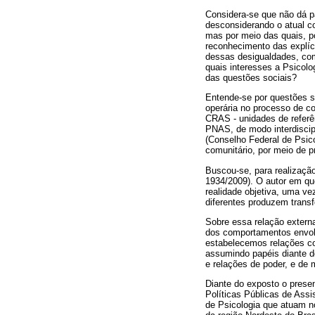
Considera-se que não dá pa
desconsiderando o atual co
mas por meio das quais, p
reconhecimento das explíc
dessas desigualdades, com
quais interesses a Psicol
das questões sociais?
Entende-se por questões s
operária no processo de co
CRAS - unidades de referê
PNAS, de modo interdiscipl
(Conselho Federal de Psico
comunitário, por meio de p
Buscou-se, para realização
1934/2009). O autor em qu
realidade objetiva, uma vez
diferentes produzem trans
Sobre essa relação externa 
dos comportamentos envol
estabelecemos relações c
assumindo papéis diante de
e relações de poder, e de 
Diante do exposto o presen
Políticas Públicas de Assis
de Psicologia que atuam no