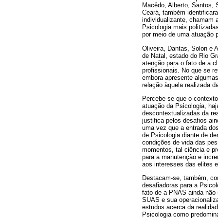
Macêdo, Alberto, Santos, S
Ceará, também identificar
individualizante, chamam a
Psicologia mais politizada
por meio de uma atuação p
Oliveira, Dantas, Solon e 
de Natal, estado do Rio Gr
atenção para o fato de a c
profissionais. No que se re
embora apresente algumas e
relação àquela realizada da
Percebe-se que o contexto 
atuação da Psicologia, haj
descontextualizadas da real
justifica pelos desafios ai
uma vez que a entrada dos 
de Psicologia diante de d
condições de vida das pess
momentos, tal ciência e pr
para a manutenção e increm
aos interesses das elites 
Destacam-se, também, como
desafiadoras para a Psicol
fato de a PNAS ainda não s
SUAS e sua operacionaliza
estudos acerca da realidad
Psicologia como predomina