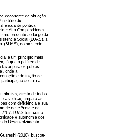
tos decorrente da situação
inistério do
al enquanto política
dia e Alta Complexidade)
elismo presente ao longo da
ssistência Social (LOAS), a
cial (SUAS), como sendo
cial a um princípio mais
o, já que a política de
e favor para os pobres.
al, onde a
rdenação e definição de
 participação social na
ributivo, direito de todos
a e à velhice; amparo às
soas com deficiência e sua
ra de deficiência e ao
t. 2º). A LOAS tem como
dignidade e autonomia dos
rio do Desenvolvimento
Guareshi (2010), buscou-