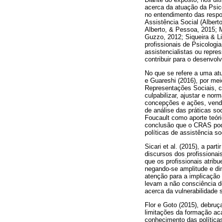
acerca da atuação da Psico
no entendimento das respon
Assistência Social (Albert
Alberto, & Pessoa, 2015; 
Guzzo, 2012; Siqueira & L
profissionais de Psicologi
assistencialistas ou repre
contribuir para o desenvo
No que se refere a uma atu
e Guareshi (2016), por mei
Representações Sociais, co
culpabilizar, ajustar e no
concepções e ações, vendo 
de análise das práticas so
Foucault como aporte teór
conclusão que o CRAS pod
políticas de assistência so
Sicari et al. (2015), a pa
discursos dos profissionai
que os profissionais atrib
negando-se amplitude e di
atenção para a implicação
levam a não consciência 
acerca da vulnerabilidade s
Flor e Goto (2015), debru
limitações da formação aca
conhecimento das políticas