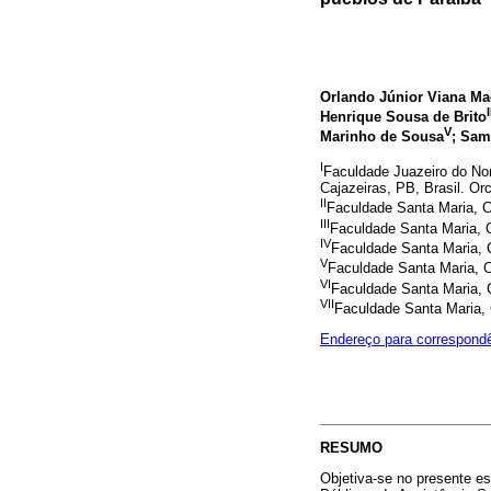
Orlando Júnior Viana M
I
Henrique Sousa de Brito
V
Marinho de Sousa
; Sam
I
Faculdade Juazeiro do Nor
Cajazeiras, PB, Brasil. Or
II
Faculdade Santa Maria, C
III
Faculdade Santa Maria, C
IV
Faculdade Santa Maria, C
V
Faculdade Santa Maria, C
VI
Faculdade Santa Maria, C
VII
Faculdade Santa Maria, 
Endereço para correspond
RESUMO
Objetiva-se no presente es