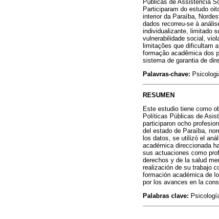
Públicas de Assistência Soc
Participaram do estudo oit
interior da Paraíba, Nordes
dados recorreu-se à análi
individualizante, limitado
vulnerabilidade social, vi
limitações que dificultam 
formação acadêmica dos pr
sistema de garantia de dire
Palavras-chave:
Psicologi
RESUMEN
Este estudio tiene como ob
Políticas Públicas de Asist
participaron ocho profesio
del estado de Paraíba, nor
los datos, se utilizó el an
académica direccionada hac
sus actuaciones como profe
derechos y de la salud men
realización de su trabajo
formación académica de lo
por los avances en la cons
Palabras clave:
Psicología