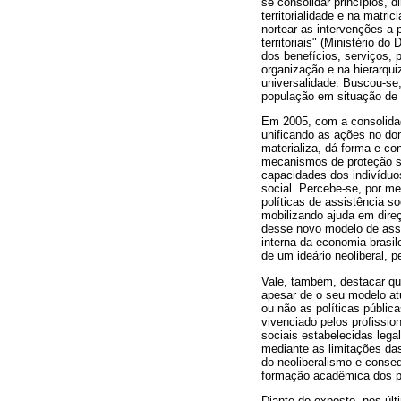
se consolidar princípios, d
territorialidade e na matri
nortear as intervenções a p
territoriais" (Ministério 
dos benefícios, serviços,
organização e na hierarqui
universalidade. Buscou-se,
população em situação de r
Em 2005, com a consolida
unificando as ações no do
materializa, dá forma e c
mecanismos de proteção s
capacidades dos indivíduos
social. Percebe-se, por m
políticas de assistência s
mobilizando ajuda em direç
desse novo modelo de assis
interna da economia brasil
de um ideário neoliberal, 
Vale, também, destacar que
apesar de o seu modelo atu
ou não as políticas públic
vivenciado pelos profissio
sociais estabelecidas lega
mediante as limitações das 
do neoliberalismo e conse
formação acadêmica dos pro
Diante do exposto, nos úl