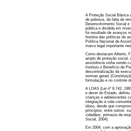
A Proteção Social Básica d
de pobreza, da falta de re
Desenvolvimento Social e C
pública e dividida em nív
foi resultado de avanços n
história das políticas de 
Política Nacional de Assi
marco legal importante ne
Como destacam Alberto, Fre
amplo de proteção social, 
assistência vinha sendo co
Instituiu o Benefício de P
descentralização da execuç
normas gerais (Constituiçã
formulação e no controle d
A LOAS (Lei nº 8.742, 1993
e dever do Estado, definiu
crianças e adolescentes c
integração à vida comunitá
idoso, desde que comprove
princípios, entre outros: 
cidadãos; primazia da resp
Social, 2004).
Em 2004, com a aprovação 