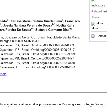
Indicators
Related lin
Share
I
II
acêdo
; Clarissa Maria Paulino Duarte Lima
; Francisco
More
II
IV
; Josefa Nandara Pereira de Souza
; Noélia Kally
More
VI
VII
ara Pereira De Sousa
; Stefania Germano Dias
Permali
te, Juazeiro do Norte, CE, Brasil. Faculdade Santa Maria,
cid.org/0000-0001-5416-4930
ajazeiras, PB, Brasil. Orcid.org/0000-0002-3474-0803
ajazeiras, PB, Brasil. Orcid.org/0000-0003-4200-2517
ajazeiras, PB, Brasil. Orcid.org/0000-0003-2182-9099
ajazeiras, PB, Brasil. Orcid.org/0000-0002-2206-9477
ajazeiras, PB, Brasil. Orcid.org/0000-0002-9738-4180
Cajazeiras, PB, Brasil. Orcid.org/0000-0003-2910-1174
ência
tudo analisar a atuação dos profissionais de Psicologia na Proteção Social B