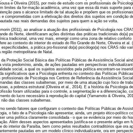
ousa e Oliveira (2015), por meio de estudo com os profissionais de Psicologi
am limites da for-mação acadêmica, uma vez que essa dá mais suporte para 
tenção para o alcance limitado de tal atuação e propõem que os profissionai
s e comprometidas com a efetivação dos direitos dos sujeitos em condição de 
autada nas reais demandas dos sujeitos para quem a ação se volta.
Amorin (2011), ao analisar a atuação dos profissionais de Psicologia nos CRA
ande do Norte, identificaram ações distintas das práticas tradicionais do(a)
línica tradicional, uma vez mais, emergir como uma zona de relativo conforto
fere ao contexto do interior do estado do Rio Grande do Norte, Oliveira et al.
specificidades, a prática pro-fissional do(a) psicólogo(a) nos CRAS não var
 região metropolitana de Natal.
da Proteção Social Básica das Políticas Públicas de Assistência Social aind
a vista predomínio, ainda, de ações pautadas em perspectivas individualizant
idade social, a qual os sujeitos assistidos pela política encontram-se inseri
nda significativos que a Psicologia enfrenta no contexto das Políticas Pública
profissionais de Psicologia nos Centros de Referência da Assistência Social
emandas das classes subalternas, por meio de uma atuação cujo foco de traba
oas, a pobreza estrutural (Oliveira et al., 2014). E a história da Psicologia
ofissão foram utilizadas para o controle, a segmentação e a diferenciação, c
ento do lucro necessário à reprodução do capital (Yamamoto & Oliveira, 201
e não das classes subalternas.
 sendo fatores que configuram o contexto das Políticas Públicas de Assis
ogia, o fato de a Psicologia não apresentar, ainda, um projeto ético-político
er uma política claramente consolidada - o que se evidencia por meio do hi
ção. Além desses aspectos apresentados justifica-se o presente artigo em 
e do interior da Paraíba, bem como pelos resultados contraditórios que ora 
ntemente pautadas em um modelo clínico individualizante, ora em perspecti