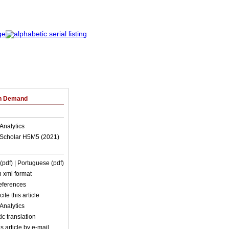
on Demand
Analytics
Scholar H5M5 (
2021
)
 (pdf)
| Portuguese (pdf)
in xml format
references
ite this article
Analytics
c translation
s article by e-mail