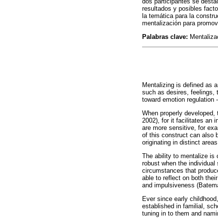
dos participantes se desta
resultados y posibles fact
la temática para la constr
mentalización para promov
Palabras clave:
Mentalizac
Mentalizing is defined as a
such as desires, feelings, 
toward emotion regulation 
When properly developed, th
2002), for it facilitates an
are more sensitive, for ex
of this construct can also 
originating in distinct ar
The ability to mentalize i
robust when the individua
circumstances that produce
able to reflect on both thei
and impulsiveness (Batem
Ever since early childhood,
established in familial, sc
tuning in to them and nami