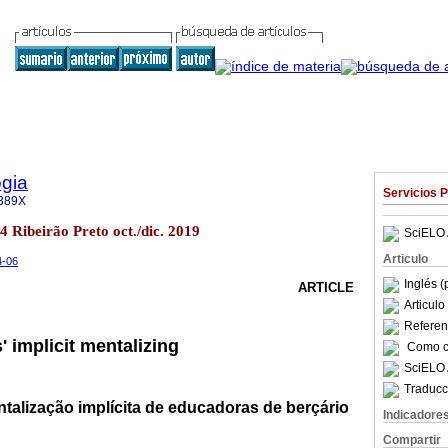
gia
Servicios 
389X
4 Ribeirão Preto oct./dic. 2019
SciELO 
Articulo
4-06
Inglés (
ARTICLE
Articul
Referenc
 implicit mentalizing
Como ci
SciELO 
Traducc
talização implícita de educadoras de berçário
Indicadore
Compartir