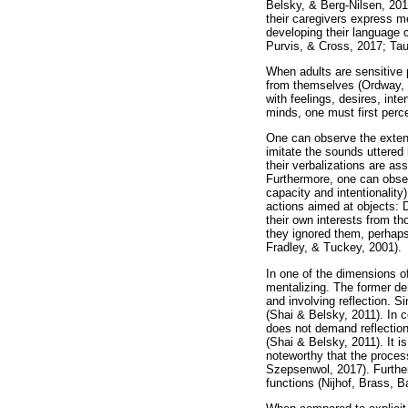
Belsky, & Berg-Nilsen, 2015
their caregivers express m
developing their language
Purvis, & Cross, 2017; T
When adults are sensitive
from themselves (Ordway, W
with feelings, desires, int
minds, one must first perc
One can observe the extent
imitate the sounds uttered 
their verbalizations are as
Furthermore, one can obser
capacity and intentionality
actions aimed at objects: 
their own interests from t
they ignored them, perhaps
Fradley, & Tuckey, 2001).
In one of the dimensions of
mentalizing. The former dem
and involving reflection. 
(Shai & Belsky, 2011). In co
does not demand reflection
(Shai & Belsky, 2011). It is
noteworthy that the process
Szepsenwol, 2017). Further
functions (Nijhof, Brass, 