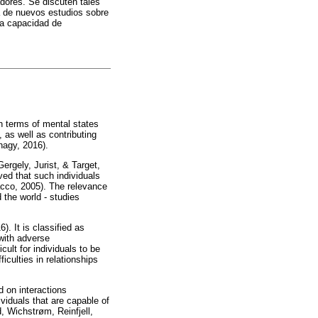
dores. Se discuten tales
ia de nuevos estudios sobre
la capacidad de
in terms of mental states
, as well as contributing
nagy, 2016).
ergely, Jurist, & Target,
eved that such individuals
acco, 2005). The relevance
 the world - studies
. It is classified as
with adverse
ult for individuals to be
iculties in relationships
d on interactions
ividuals that are capable of
, Wichstrøm, Reinfjell,