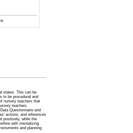
nk
al states. This can be
s to be procedural and
of nursery teachers that
nursery teachers
 Data Questionnaire and
es' actions; and references
t positively, while the
terfere with mentalizing
instruments and planning