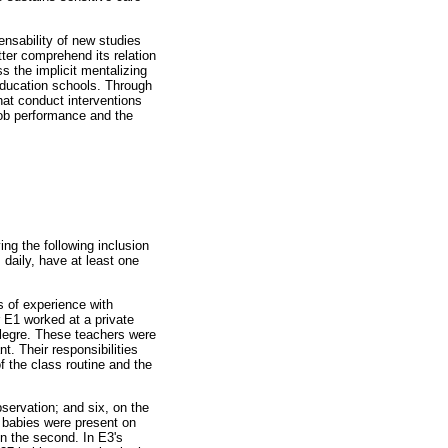
ensability of new studies
tter comprehend its relation
ss the implicit mentalizing
Education schools. Through
hat conduct interventions
 job performance and the
ng the following inclusion
 daily, have at least one
s of experience with
r E1 worked at a private
 Alegre. These teachers were
t. Their responsibilities
f the class routine and the
servation; and six, on the
he babies were present on
on the second. In E3's