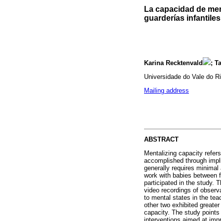
La capacidad de men
guarderías infantiles
Karina Recktenvald
; T
Universidade do Vale do R
Mailing address
ABSTRACT
Mentalizing capacity refers
accomplished through impli
generally requires minimal 
work with babies between f
participated in the study.
video recordings of observa
to mental states in the teac
other two exhibited greater 
capacity. The study points
interventions aimed at imp