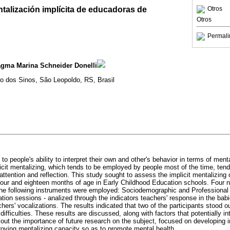
talización implícita de educadoras de
Otros
Otros
Permali
agma Marina Schneider Donelli
io dos Sinos, São Leopoldo, RS, Brasil
 to people's ability to interpret their own and other's behavior in terms of ment
cit mentalizing, which tends to be employed by people most of the time, tend
attention and reflection. This study sought to assess the implicit mentalizing 
our and eighteen months of age in Early Childhood Education schools. Four 
 The following instruments were employed: Sociodemographic and Professional
tion sessions - analized through the indicators teachers' response in the babi
hers' vocalizations. The results indicated that two of the participants stood ou
difficulties. These results are discussed, along with factors that potentially in
 out the importance of future research on the subject, focused on developing 
roving mentalizing capacity so as to promote mental health.