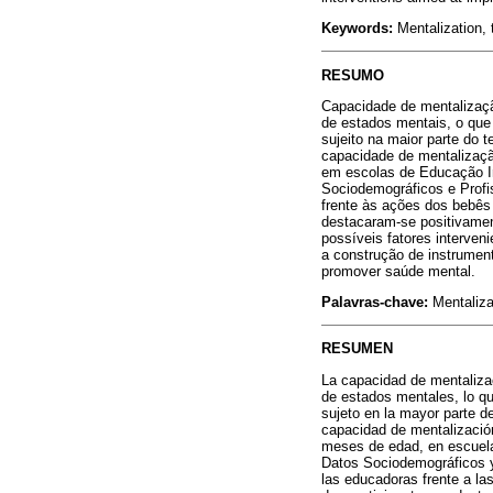
Keywords:
Mentalization, 
RESUMO
Capacidade de mentalizaçã
de estados mentais, o que 
sujeito na maior parte do 
capacidade de mentalizaçã
em escolas de Educação In
Sociodemográficos e Profi
frente às ações dos bebês
destacaram-se positivamen
possíveis fatores interve
a construção de instrumen
promover saúde mental.
Palavras-chave:
Mentaliza
RESUMEN
La capacidad de mentalizac
de estados mentales, lo qu
sujeto en la mayor parte d
capacidad de mentalización
meses de edad, en escuela
Datos Sociodemográficos y 
las educadoras frente a la