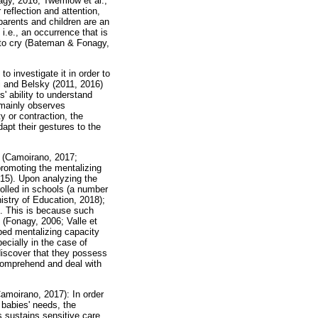
agy, 2016; Twemlow et al.,
reflection and attention,
arents and children are an
i.e., an occurrence that is
re to cry (Bateman & Fonagy,
o investigate it in order to
i and Belsky (2011, 2016)
' ability to understand
 mainly observes
y or contraction, the
apt their gestures to the
y (Camoirano, 2017;
promoting the mentalizing
015). Upon analyzing the
rolled in schools (a number
istry of Education, 2018);
). This is because such
 (Fonagy, 2006; Valle et
oped mentalizing capacity
ecially in the case of
discover that they possess
 comprehend and deal with
Camoirano, 2017): In order
e babies' needs, the
s sustains sensitive care