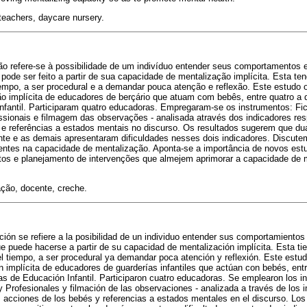
teachers, daycare nursery.
o refere-se à possibilidade de um indivíduo entender seus comportamentos 
pode ser feito a partir de sua capacidade de mentalização implícita. Esta te
tempo, a ser procedural e a demandar pouca atenção e reflexão. Este estudo o
o implícita de educadores de berçário que atuam com bebês, entre quatro a 
fantil. Participaram quatro educadoras. Empregaram-se os instrumentos: F
ssionais e filmagem das observações - analisada através dos indicadores re
 e referências a estados mentais no discurso. Os resultados sugerem que dua
te e as demais apresentaram dificuldades nesses dois indicadores. Discutem
nientes na capacidade de mentalização. Aponta-se a importância de novos est
tos e planejamento de intervenções que almejem aprimorar a capacidade de 
ção, docente, creche.
ión se refiere a la posibilidad de un individuo entender sus comportamientos 
e puede hacerse a partir de su capacidad de mentalización implícita. Esta ti
el tiempo, a ser procedural ya demandar poca atención y reflexión. Este estudi
 implícita de educadores de guarderías infantiles que actúan con bebés, entr
s de Educación Infantil. Participaron cuatro educadoras. Se emplearon los i
Profesionales y filmación de las observaciones - analizada a través de los 
s acciones de los bebés y referencias a estados mentales en el discurso. Los