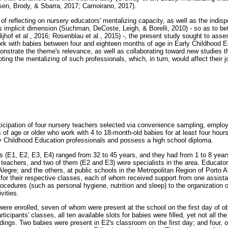
sen, Brody, & Sbarra, 2017; Camoirano, 2017).
of reflecting on nursery educators' mentalizing capacity, as well as the indisp
s implicit dimension (Suchman, DeCoste, Leigh, & Borelli, 2010) - so as to be
Nijhof et al., 2016; Rosenblau et al., 2015) -, the present study sought to asse
ork with babies between four and eighteen months of age in Early Childhood 
onstrate the theme's relevance, as well as collaborating toward new studies t
oting the mentalizing of such professionals, which, in turn, would affect their
ticipation of four nursery teachers selected via convenience sampling, employi
s of age or older who work with 4 to 18-month-old babies for at least four hours
y Childhood Education professionals and possess a high school diploma.
ts (E1, E2, E3, E4) ranged from 32 to 45 years, and they had from 1 to 8 year
e teachers, and two of them (E2 and E3) were specialists in the area. Educato
 Alegre; and the others, at public schools in the Metropolitan Region of Porto
 for their respective classes, each of whom received support from one assistan
ocedures (such as personal hygiene, nutrition and sleep) to the organization o
vities.
were enrolled, seven of whom were present at the school on the first day of ob
ticipants' classes, all ten available slots for babies were filled, yet not all t
dings. Two babies were present in E2's classroom on the first day; and four, 