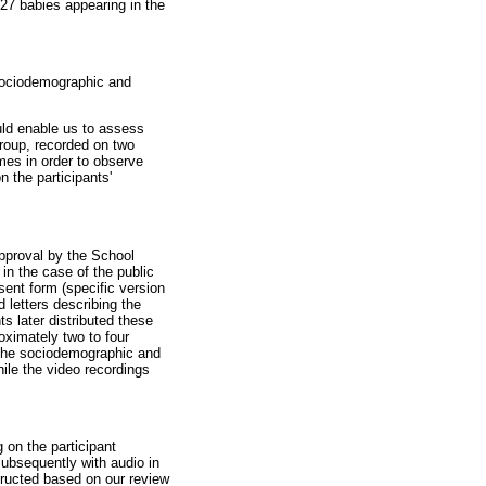
27 babies appearing in the
sociodemographic and
uld enable us to assess
group, recorded on two
mes in order to observe
n the participants'
approval by the School
 in the case of the public
sent form (specific version
 letters describing the
s later distributed these
ximately two to four
. The sociodemographic and
hile the video recordings
 on the participant
subsequently with audio in
structed based on our review