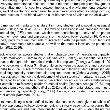
mentalizing, implicit mentalizing is employed predominantly (Bateman & Fon
everyday interpersonal relations, there is no need to frequently employ greater 
secure attachment. Encounters between friends and playful moments between p
, explicit mentalizing would need to be activated only when a change occurs, 
cted, such as if the friend were to alter his/her tone of voice or the child we
dimension of mentalizing is absent in many studies, yet it would be essential t
irano, 2017; Shai et al., 2017). One way of assessing it was proposed by Sha
mentalizing (PEM) construct, which recommends being attentive of the parents
s via the movements and expressions of the baby's body. Based on PEM, one
 body patterns during moments of interaction with the parents: muscular fluidit
 baby's movements for example, as well as the manner in which the parents ad
sky, 2011, 2016).
ubject, one comes across studies that emphasize parents' men-talizing capacit
hulte-Markwort, & Ramsauer, 2013; Shai et al., 2017) - an essential skill for 
develop through their interactions with their caregivers (Fonagy & Campbell, 2
 one perceives that over 3 million children between the ages of 0 and 3 are en
2014 to 2018), 56.6% of whom are enrolled as full-day students (Brazilian Min
entalizing capacity of teachers also requires attention (Ochoa & Arango, 2015
 caregivers, influence the development of their students' mentalizing capacity
uch capacity amounts to a form of prevention, for educators with a well-devel
 contribute to fostering children's mental health (Ochoa & Arango, 2015) - esp
about themselves and others (Keller, 2011) and their mental states, and thus 
ir mentalizing capacity (Fonagy, 2006). Hence, it is important that teachers
se of others (Kotaman, 2014).
s' mentalizing is also justified by its influence on the care given to babies (
t are appropriate to baby development, it is initially essential to recognize th
 their behaviors and their intentionality (Ordway et al., 2015). Mentalizing thu