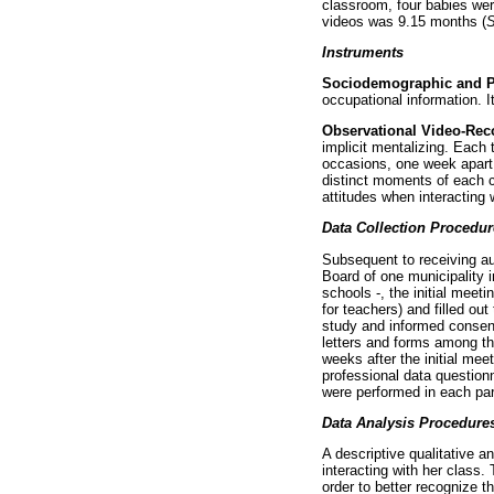
classroom, four babies wer
videos was 9.15 months (
Instruments
Sociodemographic and Pr
occupational information. I
Observational Video-Rec
implicit mentalizing. Each 
occasions, one week apart,
distinct moments of each cl
attitudes when interacting 
Data Collection Procedur
Subsequent to receiving aut
Board of one municipality i
schools -, the initial meet
for teachers) and filled ou
study and informed consent 
letters and forms among th
weeks after the initial me
professional data questionn
were performed in each par
Data Analysis Procedure
A descriptive qualitative a
interacting with her class.
order to better recognize t