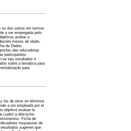
e os dos outros em termos
nde a ser empregada pelo
bjetivou avaliar a
dezoito meses de idade,
icha de Dados
spostas das educadoras
s participantes
-se tais resultados e
udos sobre a temática para
mentalização para
y los de otros en términos
ende a ser empleada por el
o objetivó evaluar la
e cuatro a dieciocho
nstrumentos: Ficha de
indicadores respuestas de
 resultados sugieren que