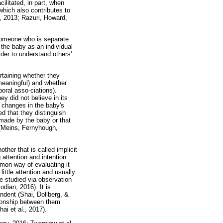
ilitated, in part, when
which also contributes to
, 2013; Razuri, Howard,
someone who is separate
the baby as an individual
rder to understand others'
rtaining whether they
 meaningful) and whether
oral asso-ciations).
y did not believe in its
o changes in the baby's
d that they distinguish
 made by the baby or that
 (Meins, Fernyhough,
ther that is called implicit
 attention and intention
mmon way of evaluating it
little attention and usually
e studied via observation
odian, 2016). It is
endent (Shai, Dollberg, &
tionship between them
i et al., 2017).