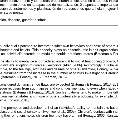
caron positivamente y los demás presentaron dificultades en estos dos indica
ores intervinientes en la capacidad de mentalización. Se apunta la importanc
ucción de instrumentos y planificación de intervenciones que anhelan mejorar 
er salud mental.
ión, docente, guardería infantil.
n individual's potential to interpret his/her own behaviors and those of others 
thoughts and beliefs. This capacity plays an essential role in self-organization
- an individual's potential to modulate her/his emotional states (Bateman & Fo
e ability to mentalize is considered essential to social functioning (Fonagy, G
 individual's adoption of diverse viewpoints (Allen, 2006). Accordingly, it is beli
ample, to the feelings, attitudes and desires of others (Twemlow, Fonagy, & S
be presumed from the increase in the number of studies investigating it around
eas (Bateman & Fonagy, 2013; Freeman, 2016).
s considered dynamic, since flaws are expected (Bateman & Fonagy, 2013, 2016)
l soon recovers from such lapses and continues mentalizing even when faced 
 stress (Bateman & Fonagy, 2013). Such situations tend to make it more diffic
r own mental states and those of others, potentially producing, for example, diff
an & Fonagy, 2016).
 the promotion and development of an individual's ability to mentalize is base
holastic and social contexts (Twemlow et al., 2005). Children's contact with ind
ng their emotions helps children feel they have a mind (Fonagy, 2006; Kårstad