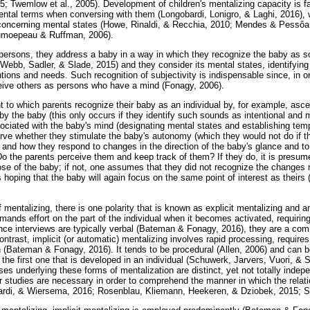
; Twemlow et al., 2005). Development of children's mentalizing capacity is fac
ental terms when conversing with them (Longobardi, Lonigro, & Laghi, 2016), 
 concerning mental states (Howe, Rinaldi, & Recchia, 2010; Mendes & Pessôa
aumoepeau & Ruffman, 2006).
 persons, they address a baby in a way in which they recognize the baby as 
ebb, Sadler, & Slade, 2015) and they consider its mental states, identifying 
entions and needs. Such recognition of subjectivity is indispensable since, in o
eive others as persons who have a mind (Fonagy, 2006).
 to which parents recognize their baby as an individual by, for example, asce
by the baby (this only occurs if they identify such sounds as intentional and
sociated with the baby's mind (designating mental states and establishing temp
ve whether they stimulate the baby's autonomy (which they would not do if the
) and how they respond to changes in the direction of the baby's glance and t
Do the parents perceive them and keep track of them? If they do, it is presume
hose of the baby; if not, one assumes that they did not recognize the changes
 hoping that the baby will again focus on the same point of interest as theirs
 mentalizing, there is one polarity that is known as explicit mentalizing and ano
ands effort on the part of the individual when it becomes activated, requiring
Since interviews are typically verbal (Bateman & Fonagy, 2016), they are a co
ntrast, implicit (or automatic) mentalizing involves rapid processing, requires 
 (Bateman & Fonagy, 2016). It tends to be procedural (Allen, 2006) and can b
 the first one that is developed in an individual (Schuwerk, Jarvers, Vuori, & S
es underlying these forms of mentalization are distinct, yet not totally indep
 studies are necessary in order to comprehend the manner in which the rela
Bardi, & Wiersema, 2016; Rosenblau, Kliemann, Heekeren, & Dziobek, 2015; Sha