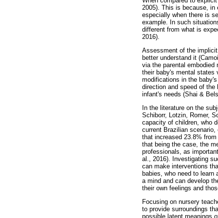
When compared to explicit 
2005). This is because, in 
especially when there is 
example. In such situations
different from what is expe
2016).
Assessment of the implicit 
better understand it (Camo
via the parental embodied 
their baby's mental state
modifications in the baby's
direction and speed of the
infant's needs (Shai & Bel
In the literature on the s
Schiborr, Lotzin, Romer, Sc
capacity of children, who 
current Brazilian scenario,
that increased 23.8% from 
that being the case, the m
professionals, as important
al., 2016). Investigating s
can make interventions that
babies, who need to learn 
a mind and can develop the
their own feelings and tho
Focusing on nursery teacher
to provide surroundings tha
possible latent meanings of