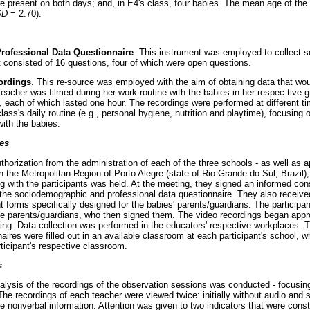
e present on both days; and, in E4's class, four babies. The mean age of the 
SD
= 2.70).
ofessional Data Questionnaire
. This instrument was employed to collect 
t consisted of 16 questions, four of which were open questions.
ordings
. This re-source was employed with the aim of obtaining data that wo
teacher was filmed during her work routine with the babies in her respec-tive 
 each of which lasted one hour. The recordings were performed at different ti
ass's daily routine (e.g., personal hygiene, nutrition and playtime), focusing o
with the babies.
es
horization from the administration of each of the three schools - as well as 
n the Metropolitan Region of Porto Alegre (state of Rio Grande do Sul, Brazil),
ing with the participants was held. At the meeting, they signed an informed con
t the sociodemographic and professional data questionnaire. They also received
forms specifically designed for the babies' parents/guardians. The participant
e parents/guardians, who then signed them. The video recordings began appro
eting. Data collection was performed in the educators' respective workplaces
aires were filled out in an available classroom at each participant's school, w
ticipant's respective classroom.
s
nalysis of the recordings of the observation sessions was conducted - focusing
 The recordings of each teacher were viewed twice: initially without audio and 
he nonverbal information. Attention was given to two indicators that were con