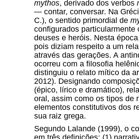
mythos
, derivado dos verbos
— contar, conversar. Na Grécia
C.), o sentido primordial de
my
configurados particularmente
deuses e heróis. Nesta época
pois diziam respeito a um rel
através das gerações. A anti
ocorreu com a filosofia helênic
distinguiu o relato mítico d
2012). Designando composiçõe
(épico, lírico e dramático), re
oral, assim como os tipos de 
elementos constitutivos dos r
sua raiz grega.
Segundo Lalande (1999), o co
em três definições: (1) narrat