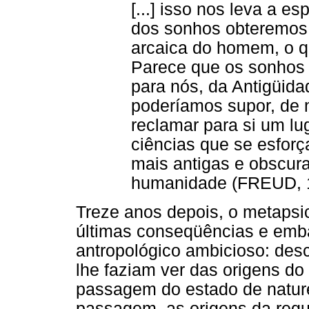
[...] isso nos leva a e
dos sonhos obteremos
arcaica do homem, o q
Parece que os sonhos
para nós, da Antigüid
poderíamos supor, de 
reclamar para si um lu
ciências que se esforç
mais antigas e obscur
humanidade (FREUD, 1
Treze anos depois, o metapsi
últimas conseqüências e emba
antropológico ambicioso: des
lhe faziam ver das origens do
passagem do estado de nature
passagem, as origens da reg