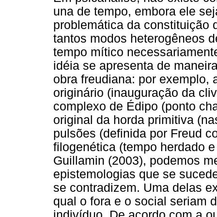
una de tempo, embora ele sej
problemática da constituição d
tantos modos heterogêneos d
tempo mítico necessariamente
idéia se apresenta de manei
obra freudiana: por exemplo, 
originário (inauguração da cl
complexo de Édipo (ponto chav
original da horda primitiva (n
pulsões (definida por Freud c
filogenética (tempo herdado e
Guillamin (2003), podemos m
epistemologias que se suced
se contradizem. Uma delas 
qual o fora e o social seriam 
indivíduo. De acordo com a ou