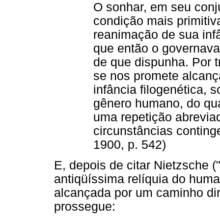
O sonhar, em seu conj
condição mais primiti
reanimação de sua inf
que então o governav
de que dispunha. Por tr
se nos promete alcanç
infância filogenética,
gênero humano, do qual
uma repetição abreviad
circunstâncias contin
1900, p. 542)
E, depois de citar Nietzsche
antiqüíssima relíquia do hum
alcançada por um caminho dire
prossegue: