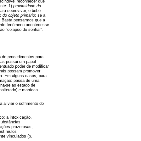
scindível reconhecer que
ente: 1)
proximidade do
ara sobreviver, o bebê
 do objeto primário
: se a
r. Basta pensarmos que a
tante fenômeno acontecesse
são "colapso do sonhar".
 de procedimentos para
gas possui um papel
entuado poder de modificar
orais possam promover
ia. Em alguns casos, para
ormação: passa de uma
rna-se ao estado de
inalterado) e maníaca
 aliviar o sofrimento do
co: a intoxicação.
substâncias
sações prazerosas,
estímulos
te vinculados (p.