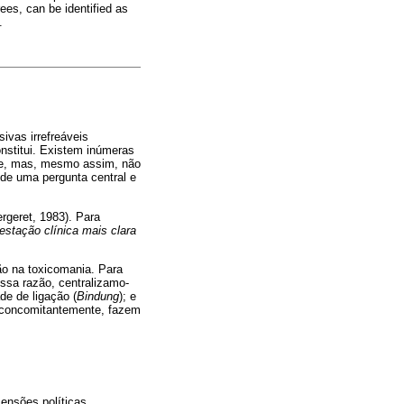
ees, can be identified as
.
ivas irrefreáveis
onstitui. Existem inúmeras
te, mas, mesmo assim, não
 de uma pergunta central e
ergeret, 1983). Para
stação clínica mais clara
ão na toxicomania. Para
essa razão, centralizamo-
e de ligação (
Bindung
); e
, concomitantemente, fazem
ensões políticas,