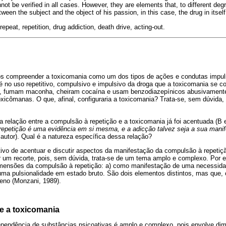
ot be verified in all cases. However, they are elements that, to different degr
tween the subject and the object of his passion, in this case, the drug in itself
peat, repetition, drug addiction, death drive, acting-out.
nos compreender a toxicomania como um dos tipos de ações e condutas impuls
, é no uso repetitivo, compulsivo e impulsivo da droga que a toxicomania se c
, fumam maconha, cheiram cocaína e usam benzodiazepínicos abusivamen
icômanas. O que, afinal, configuraria a toxicomania? Trata-se, sem dúvida,
, a relação entre a compulsão à repetição e a toxicomania já foi acentuada (B 
epetição é uma evidência em si mesma, e a adicção talvez seja a sua manife
o autor). Qual é a natureza específica dessa relação?
tivo de acentuar e discutir aspectos da manifestação da compulsão à repetiç
ar um recorte, pois, sem dúvida, trata-se de um tema amplo e complexo. Por 
imensões da compulsão à repetição: a) como manifestação de uma necessidad
ma pulsionalidade em estado bruto. São dois elementos distintos, mas que
no (Monzani, 1989).
e a toxicomania
ependência de substâncias psicoativas é amplo e complexo, pois envolve dim