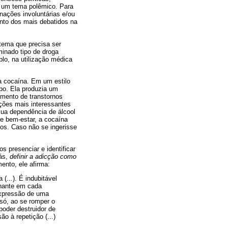
de um tema polêmico. Para
nações involuntárias e/ou
nto dos mais debatidos na
tema que precisa ser
minado tipo de droga
lo, na utilização médica
da cocaína. Em um estilo
po. Ela produzia um
amento de transtornos
ções mais interessantes
sua dependência de álcool
e bem-estar, a cocaína
dos. Caso não se ingerisse
s presenciar e identificar
iás,
definir a adicção como
ento, ele afirma:
...). É indubitável
nante em cada
expressão de uma
 só, ao se romper o
poder destruidor de
o à repetição (...)