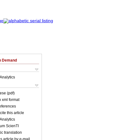
on Demand
Analytics
ese (pdf)
in xml format
references
ite this article
Analytics
lum ScienTI
c translation
s article by e-mail