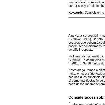
mutually exclusive and cann
part of a way of relation be
Keywords:
Compulsion to re
A psicanálise possibilita-
(Gurfinkel, 1996). De fato
pessoas que bebem álcool
podem ser consideradas tox
de difícil resposta.
Na literatura psicanalítica
Gurfinkel, "
a compulsão à r
" (2011, p. 37-38, grifos d
Neste artigo, temos o obje
tanto, é necessário realiz
nos nas duas principais d
b) como manifestação de u
parte desse mesmo fenôme
Considerações sobr
É fato que o abuso e/ou d