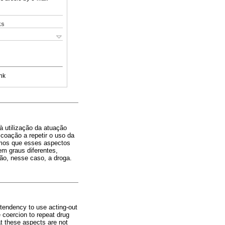
ks
nk
 utilização da atuação
 coação a repetir o uso da
mos que esses aspectos
m graus diferentes,
ão, nesse caso, a droga.
 tendency to use acting-out
e coercion to repeat drug
at these aspects are not