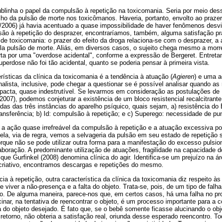
blinha o papel da compulsão à repetição na toxicomania. Seria por meio des
balho da pulsão de morte nos toxicômanos. Haveria, portanto, envolto ao praze
/2006) já havia acentuado a quase impossibilidade de haver fenômenos desvi
são à repetição do desprazer, encontraríamos, também, alguma satisfação pr
de toxicomania: o prazer do efeito da droga relaciona-se com o desprazer, a 
a pulsão de morte. Aliás, em diversos casos, o sujeito chega mesmo a morr
ta por uma "overdose acidental", conforme a expressão de Bergeret. Entretan
perdose não foi tão acidental, quanto se poderia pensar à primeira vista.
rísticas da clínica da toxicomania é a tendência à atuação (
Agieren
) e uma a
ista, inclusive, pode chegar a questionar se é possível analisar quando as 
acta, quase indestrutível. Se levarmos em consideração as postulações de 
2007), podemos conjeturar a existência de um bloco resistencial recalcitrant
undas das três instâncias do aparelho psíquico, quais sejam, a) resistência do
ansferência; b) Id: compulsão à repetição; e c) Superego: necessidade de pu
ue a ação quase irrefreável da compulsão à repetição e a atuação excessiva 
Nela, via de regra, vemos a selvageria da pulsão em seu estado de repetição 
rque não se pode utilizar outra forma para a manifestação do excesso pulsi
aboração. A predominante utilização de atuações, fragilidade na capacidade
que Gurfinkel (2008) denomina clínica do agir. Identifica-se um prejuízo na ár
 criativo, encontramos descargas e repetições do mesmo.
a à repetição, outra característica da clínica da toxicomania diz respeito às 
 viver a não-presença e a falta do objeto. Trata-se, pois, de um tipo de falh
. De alguma maneira, parece-nos que, em certos casos, há uma falha no pr
ucinar, na tentativa de reencontrar o objeto, é um processo importante para a
a do objeto desejado. É fato que, se o bebê somente ficasse alucinando o ob
retorno, não obteria a satisfação real, oriunda desse esperado reencontro. To