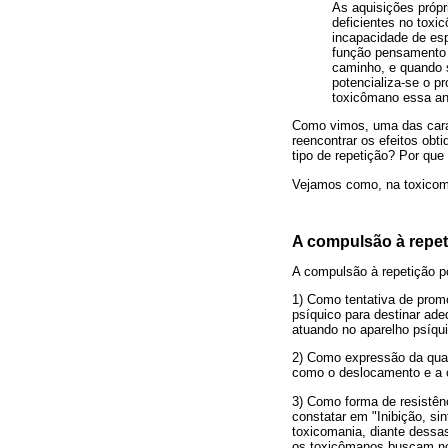
As aquisições própr
deficientes no toxi
incapacidade de es
função pensamento 
caminho, e quando s
potencializa-se o p
toxicômano essa an
Como vimos, uma das carac
reencontrar os efeitos obt
tipo de repetição? Por que
Vejamos como, na toxicoma
A compulsão à repet
A compulsão à repetição p
1) Como tentativa de promo
psíquico para destinar ad
atuando no aparelho psíqu
2) Como expressão da quali
como o deslocamento e a c
3) Como forma de resistênc
constatar em "Inibição, s
toxicomania, diante dessa
os toxicômanos buscam no