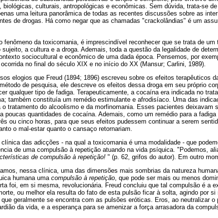
s, biológicas, culturais, antropológicas e econômicas. Sem dúvida, trata-se 
penas uma leitura panorâmica de todas as recentes discussões sobre as inter
ntes de drogas. Há como negar que as chamadas "crackolândias" é um assu
o fenômeno da toxicomania, é imprescindível reconhecer que se trata de um 
 sujeito, a cultura e a droga. Ademais, toda a questão da legalidade de deter
ontexto sociocultural e econômico de uma dada época. Pensemos, por exemp
corrida no final do século XIX e no início do XX (Mansur; Carlini, 1989).
sos elogios que Freud (1894; 1896) escreveu sobre os efeitos terapêuticos 
 método de pesquisa, ele descreve os efeitos dessa droga em seu próprio cor
er qualquer tipo de fadiga. Terapeuticamente, a cocaína era indicada no trat
a; também constituía um remédio estimulante e afrodisíaco. Uma das indica
ra o tratamento do alcoolismo e da morfinomania. Esses pacientes deixavam 
ca poucas quantidades de cocaína. Ademais, como um remédio para a fadiga 
três ou cinco horas, para que seus efeitos pudessem continuar a serem senti
anto o mal-estar quanto o cansaço retornariam.
a clínica das adicções - na qual a toxicomania é uma modalidade - que podemo
ência de uma compulsão à repetição atuando na vida psíquica. "Podemos, al
terísticas de compulsão à repetição!
" (p. 62, grifos do autor). Em outro mom
tamos, nessa clínica, uma das dimensões mais sombrias da natureza humana (
íquica humana uma
compulsão à repetição
, que pode ser mais ou menos domi
ta foi, em si mesma, revolucionária. Freud concluiu que tal compulsão é a 
rte, ou melhor ela resulta do fato de esta pulsão ficar à solta, agindo por si
que geralmente se encontra com as pulsões eróticas. Eros, ao neutralizar o 
ardião da vida, e a esperança para se amenizar a força arrasadora da compulsã