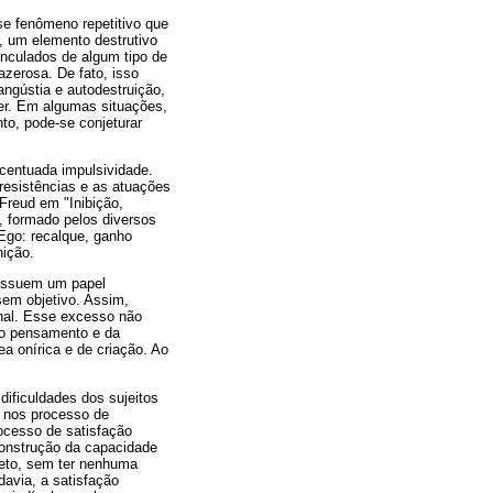
se fenômeno repetitivo que
r, um elemento destrutivo
nculados de algum tipo de
azerosa. De fato, isso
angústia e autodestruição,
er. Em algumas situações,
to, pode-se conjeturar
centuada impulsividade.
resistências e as atuações
Freud em "Inibição,
e, formado pelos diversos
 Ego: recalque, ganho
nição.
possuem um papel
sem objetivo. Assim,
onal. Esse excesso não
 do pensamento e da
ea onírica e de criação. Ao
dificuldades dos sujeitos
a nos processo de
ocesso de satisfação
 construção da capacidade
jeto, sem ter nenhuma
davia, a satisfação