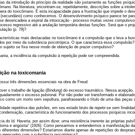
ias da introdução do princípio da realidade são justamente as funções psíqu
cômano. Na literatura, encontram-se, repetidamente, descrições sobre a intole
pera do toxicômano. É esta incapacidade para a frustração que impede o de
(secundário) como conhecemos. O desenvolvimento psíquico parece ter par
e desencadeia a espiral da intoxicação - processo muitas vezes compulsivo 
rocesso regressivo até a anulação temporária destas funções. Será que o proj
ulação (p. 79)?
terísticas mais destacadas no toxicômano é a compulsão que o leva a busca
idos por meio da substância psicotrópica. O que caracteriza essa compulsão
 o sujeito se fixa nesse modo de obtenção de prazer compulsivo?
nia, a incidência da compulsão à repetição pode ser compreendida.
ição na toxicomania
ossui três dimensões essenciais na obra de Freud:
ver o trabalho de ligação (
Bindung
) do excesso traumático. Nessa acepção, e
equadamente o excesso pulsional. Por não poder ser transformado e elaborado
ico como um morto sem sepultura, parafraseando o título de uma das peças d
dade repetitiva das pulsões, em seu estado bruto de repetir-se sem finalidad
ondensação, característica do funcionamento dos processos psíquicos inco
ia do Id. Haveria, por assim dizer, uma resistência inerente às próprias pul
intoma e angústia" (1926). Como pensarmos e entendermos a manifestação da
s diferentes dimensões? Estaríamos diante apenas de repetições do despraz
 reencontro com a substância psicotrópica?