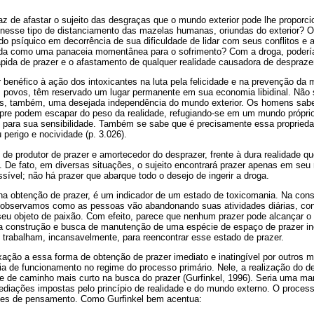
az de afastar o sujeito das desgraças que o mundo exterior pode lhe propor
 nesse tipo de distanciamento das mazelas humanas, oriundas do exterior? Ou
do psíquico em decorrência de sua dificuldade de lidar com seus conflitos e 
ada como uma panaceia momentânea para o sofrimento? Com a droga, podería
pida de prazer e o afastamento de qualquer realidade causadora de desprazer
er benéfico à ação dos intoxicantes na luta pela felicidade e na prevenção da 
 povos, têm reservado um lugar permanente em sua economia libidinal. Não 
as, também, uma desejada independência do mundo exterior. Os homens sa
pre podem escapar do peso da realidade, refugiando-se em um mundo próprio
 para sua sensibilidade. Também se sabe que é precisamente essa proprieda
 perigo e nocividade (p. 3.026).
 de produtor de prazer e amortecedor do desprazer, frente à dura realidade 
 De fato, em diversas situações, o sujeito encontrará prazer apenas em seu
sível; não há prazer que abarque todo o desejo de ingerir a droga.
 na obtenção de prazer, é um indicador de um estado de toxicomania. Na cons
 observamos como as pessoas vão abandonando suas atividades diárias, co
seu objeto de paixão. Com efeito, parece que nenhum prazer pode alcançar o
a construção e busca de manutenção de uma espécie de espaço de prazer in
 trabalham, incansavelmente, para reencontrar esse estado de prazer.
xação a essa forma de obtenção de prazer imediato e inatingível por outros 
a de funcionamento no regime do processo primário. Nele, a realização do de
e de caminho mais curto na busca do prazer (Gurfinkel, 1996). Seria uma man
ediações impostas pelo princípio de realidade e do mundo externo. O process
ões de pensamento. Como Gurfinkel bem acentua: