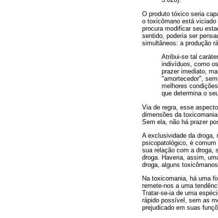
O produto tóxico seria cap
o toxicômano está viciado
procura modificar seu esta
sentido, poderia ser pens
simultâneos: a produção rá
Atribui-se tal carát
indivíduos, como os
prazer imediato, m
"amortecedor", sem
melhores condições
que determina o seu
Via de regra, esse aspecto
dimensões da toxicomania.
Sem ela, não há prazer pos
A exclusividade da droga,
psicopatológico, é comum
sua relação com a droga, 
droga. Haveria, assim, um
droga, alguns toxicômanos
Na toxicomania, há uma fi
remete-nos a uma tendênci
Tratar-se-ia de uma espéci
rápido possível, sem as m
prejudicado em suas funç