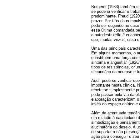
Bergeret (1983) também su
se poderia verificar o tra
predominante. Freud (1920
prazer. Por trás da compul
pode ser sugerido no caso 
essa última comandada pel
a autodestruição é encober
que, muitas vezes, essa su
Uma das principais caracte
Em alguns momentos, o anal
constituem uma força comp
sintoma e angústia" (1926/
tipos de resistências, ori
secundário da neurose e tr
Aqui, pode-se verificar q
importante nesta clínica. 
repete-se simplesmente po
pode passar pela via da el
elaboração caracterizam o 
invés do espaço onírico e
Além da acentuada tendênci
em relação à capacidade de
simbolização e pensamento
alucinatória do desejo. Al
de suportar a não-presenç
ação para conseguir o seu 