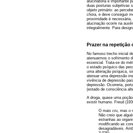
alucinatória é importante 
duas posturas subjetivas s
objeto primário
: ao percebe
chora, e deve conseguir m
proximidade é necessária,
alucinação ocorre na ausê
integralmente. Para designa
Prazer na repetição 
No famoso trecho inicial d
atenuarmos o sofrimento d
essencial. Trata-se do mét
o estado psíquico das pes
uma alteração psíquica, s
atenuar uma depressão ins
vivência de depressão par
depressão. Ocorreria, port
(estado de consciência alt
A droga, quase uma poção 
existir humano. Freud (193
O mais cru, mas o m
Não creio que algu
estranhas ao organi
modificando as con
desagradáveis. Amb
3.026).