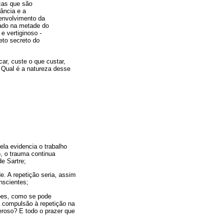
icas que são
rância e a
senvolvimento da
ado na metade do
e vertiginoso -
eto secreto do
r, custe o que custar,
? Qual é a natureza desse
la evidencia o trabalho
, o trauma continua
e Sartre;
e. A repetição seria, assim
nscientes;
sões, como se pode
 compulsão à repetição na
eroso? E todo o prazer que