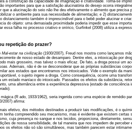
para a construção da capacidade de imaginação e criatividade. Torna-se impre
ão importantes para que a satisfação alucinatória do desejo ocorra integralm
r que a alucinação do seio não lhe deu efetivamente o alimento que precisa p
obilizar o ambiente para sua necessidade de alimentação; e 2)
distanciamento
 o distanciamento também é imprescindível para o bebê poder alucinar e cria
ncia do objeto: uma demasiada proximidade poderia impedir que esse impor
r essa falha no processo criativo e onírico, Gurfinkel (2008) utiliza a expres
ou repetição do prazer?
e
Mal-estar na civilização
(1930/2007), Freud nos mostra como lançamos mão
ecorrente de nosso estado de desamparo. Dentre eles, a intoxicação por dro
odo mais grosseiro, mas talvez o mais eficaz. De fato, a droga possui um ac
soas. Ademais, não é de se desconsiderar que as próprias substâncias corp
imilar aos estados que encontramos nos intoxicados. Vide o exemplo da man
uportável, o sujeito ingere a droga. Como consequência, ocorre uma transf
a um estado maníaco do intoxicado. Passados os efeitos da substância, reto
anto, uma alternância entre a experiência depressiva (estado de consciência 
erado).
mágica (R ado, 1933/1962), seria ingerida como uma espécie de remédio para
0/2007) afirma:
ais efetivo, dos métodos destinados a produzir tais modificações, é o quími
ém tenha compreendido seu mecanismo, mas é evidente que existem certas 
smo, cuja presença no sangue e nos tecidos, proporciona, diretamente, sen
dições de nossa sensibilidade, de tal maneira que nos impedem de perceber 
os os efeitos não só são simultâneos, mas também parecem estar intimamen