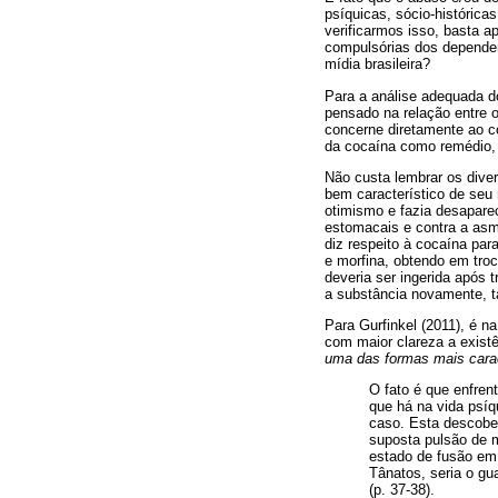
psíquicas, sócio-histórica
verificarmos isso, basta a
compulsórias dos depende
mídia brasileira?
Para a análise adequada d
pensado na relação entre o
concerne diretamente ao c
da cocaína como remédio, o
Não custa lembrar os diver
bem característico de seu
otimismo e fazia desaparec
estomacais e contra a asm
diz respeito à cocaína pa
e morfina, obtendo em tro
deveria ser ingerida após 
a substância novamente, t
Para Gurfinkel (2011), é n
com maior clareza a exist
uma das formas mais carac
O fato é que enfren
que há na vida ps
caso. Esta descober
suposta pulsão de mo
estado de fusão em 
Tânatos, seria o gu
(p. 37-38).