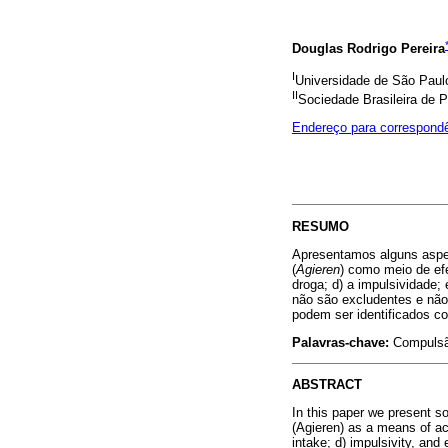
Douglas Rodrigo Pereira
I
Universidade de São Paulo
II
Sociedade Brasileira de P
Endereço para correspond
RESUMO
Apresentamos alguns aspec
(
Agieren
) como meio de efe
droga; d) a impulsividade;
não são excludentes e não
podem ser identificados c
Palavras-chave:
Compulsão
ABSTRACT
In this paper we present so
(Agieren) as a means of ach
intake; d) impulsivity, an