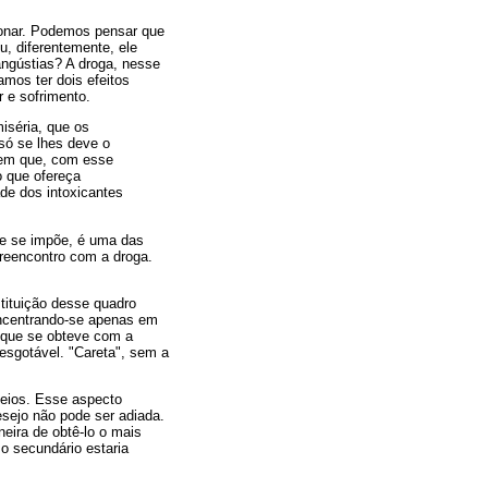
cionar. Podemos pensar que
, diferentemente, ele
angústias? A droga, nesse
mos ter dois efeitos
 e sofrimento.
miséria, que os
só se lhes deve o
bem que, com esse
 que ofereça
de dos intoxicantes
que se impõe, é uma das
 reencontro com a droga.
tituição desse quadro
ncentrando-se apenas em
 que se obteve com a
esgotável. "Careta", sem a
meios. Esse aspecto
sejo não pode ser adiada.
eira de obtê-lo o mais
o secundário estaria