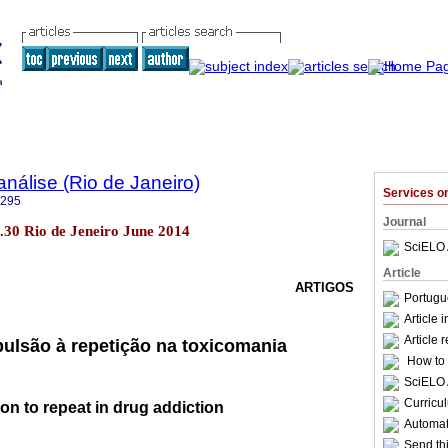
nálise (Rio de Janeiro)
Services 
6295
Journal
o.30 Rio de Jeneiro June 2014
SciELO 
Article
ARTIGOS
Portugu
Article 
Article 
ulsão à repetição na toxicomania
How to c
SciELO 
Curricu
n to repeat in drug addiction
Automati
Send thi