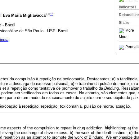
Indicators
*
I, II
**
Related lin
;
Eva Maria Migliavacca
Share
 - Brasil
More
sicanálise de São Paulo - USP -Brasil
More
ência
Permali
tos da compulsão à repetição na toxicomania. Destacamos: a) a tendência à
tuar a descarga do excesso pulsional; b) o trabalho da pulsão de morte; c) a
 e e) a repetição como tentativa de promover o trabalho da
Bindung
. Ressalta
 podem ser verificados em todos os casos. No entanto, são elementos que, e
omo parte de um modo de relacionamento do sujeito com o seu objeto de paix
/coação à repetição, repetição, toxicomania, pulsão de morte, atuação.
me aspects of the compulsion to repeat in drug addiction, highlighting: a) the
ieving the discharge of drive excess; b) the work of the death instinct; c) th
d e) repetition as an attempt to promote the work of Bindung. We emphasize th