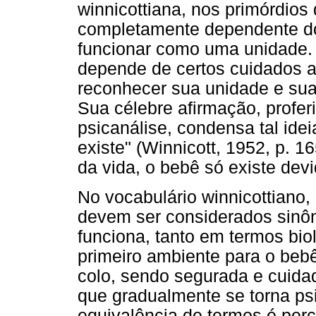
winnicottiana, nos primórdios
completamente dependente do
funcionar como uma unidade. 
depende de certos cuidados a
reconhecer sua unidade e sua
Sua célebre afirmação, profer
psicanálise, condensa tal id
existe" (Winnicott, 1952, p. 1
da vida, o bebê só existe dev
No vocabulário winnicottiano
devem ser considerados sinôni
funciona, tanto em termos bio
primeiro ambiente para o beb
colo, sendo segurada e cuidad
que gradualmente se torna ps
equivalência de termos é per