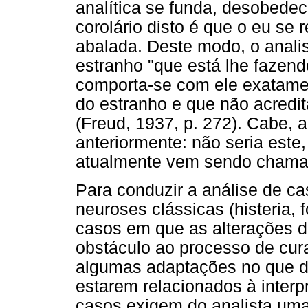
analítica se funda, desobede
corolário disto é que o eu se r
abalada. Deste modo, o anali
estranho "que está lhe fazen
comporta-se com ele exatame
do estranho e que não acredit
(Freud, 1937, p. 272). Cabe, 
anteriormente: não seria est
atualmente vem sendo chamad
Para conduzir a análise de c
neuroses clássicas (histeria,
casos em que as alterações d
obstáculo ao processo de cura
algumas adaptações no que di
estarem relacionados à interp
casos exigem do analista um