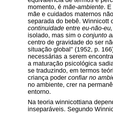
momento, é
mãe-ambiente
. E
mãe e cuidados maternos nã
separada do bebê. Winnicott 
continuidade
entre
eu-não-eu,
isolado, mas sim o
conjunto a
centro de gravidade do ser nã
situação global" (1952, p. 16
necessárias a serem encontr
a maturação psicológica sadi
se traduzindo, em termos teóri
criança poder
confiar no ambi
no ambiente, crer na permanê
entorno.
Na teoria winnicottiana depe
inseparáveis. Segundo Winnic