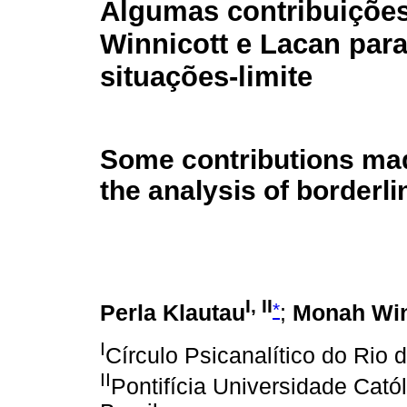
Algumas contribuiçõe
Winnicott e Lacan para
situações-limite
Some contributions mad
the analysis of borderl
I, II
*
Perla Klautau
;
Monah Wi
I
Círculo Psicanalítico do Rio 
II
Pontifícia Universidade Cató