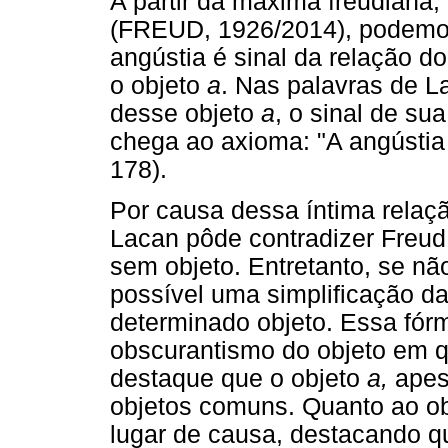
A partir da máxima freudiana,
(FREUD, 1926/2014), podemo
angústia é sinal da relação d
o objeto
a
. Nas palavras de L
desse objeto
a
, o sinal de su
chega ao axioma: "A angústia 
178).
Por causa dessa íntima relaç
Lacan pôde contradizer Freud,
sem objeto. Entretanto, se n
possível uma simplificação das
determinado objeto. Essa fórm
obscurantismo do objeto em q
destaque que o objeto
a,
apesa
objetos comuns. Quanto ao o
lugar de causa, destacando q