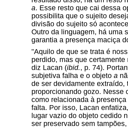
a
. Esse resto que cai dessa 
possibilita que o sujeito dese
divisão do sujeito só aconte
Outro da linguagem, há uma 
garantia a presença maciça d
"Aquilo de que se trata é nos
perdido, mas que certamente 
diz Lacan (
ibid.
, p. 74). Port
subjetiva falha e o objeto
a
não
de ser devidamente extraído, 
proporcionando gozo. Nesse c
como relacionada à presença 
falta. Por isso, Lacan enfatiz
lugar vazio do objeto cedido n
ser preservado sem tampões,