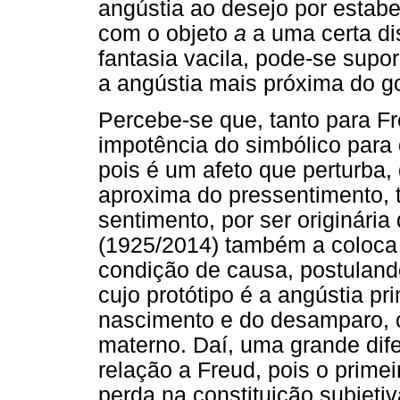
angústia ao desejo por estabe
com o objeto
a
a uma certa di
fantasia vacila, pode-se supo
a angústia mais próxima do g
Percebe-se que, tanto para Fr
impotência do simbólico para 
pois é um afeto que perturba,
aproxima do pressentimento, 
sentimento, por ser originári
(1925/2014) também a coloca 
condição de causa, postulando
cujo protótipo é a angústia p
nascimento e do desamparo, 
materno. Daí, uma grande dif
relação a Freud, pois o prim
perda na constituição subjeti