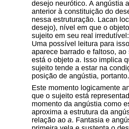
desejo neurótico. A angústia
anterior à constituição do de
nessa estruturação. Lacan loca
desejo), nível em que o objet
sujeito em seu real irredutíve
Uma possível leitura para is
aparece barrado e faltoso, ao 
está o objeto
a
. Isso implica 
sujeito tende a estar na condi
posição de angústia, portanto
Este momento logicamente ant
que o sujeito está representa
momento da angústia como es
aproxima a estrutura da angús
relação ao
a
. Fantasia e angú
primeira vela e sustenta o d