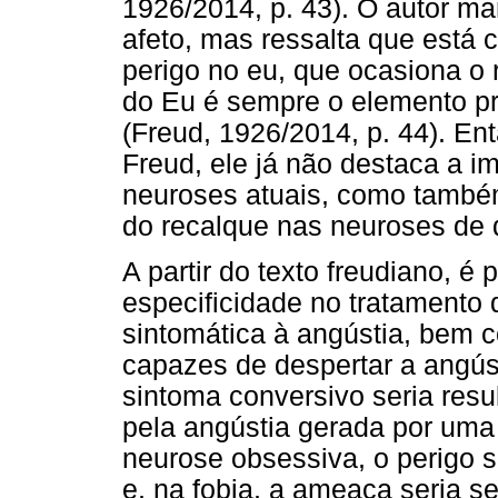
1926/2014, p. 43). O autor m
afeto, mas ressalta que está 
perigo no eu, que ocasiona o
do Eu é sempre o elemento pri
(Freud, 1926/2014, p. 44). Ent
Freud, ele já não destaca a i
neuroses atuais, como també
do recalque nas neuroses de 
A partir do texto freudiano, é 
especificidade no tratamento 
sintomática à angústia, bem c
capazes de despertar a angúst
sintoma conversivo seria res
pela angústia gerada por uma
neurose obsessiva, o perigo s
e, na fobia, a ameaça seria s