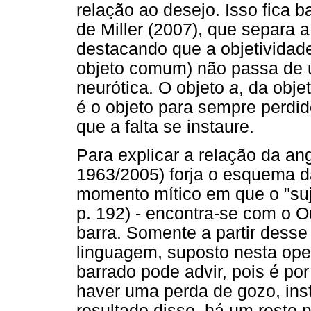
relação ao desejo. Isso fica 
de Miller (2007), que separa a
destacando que a objetividade
objeto comum) não passa de u
neurótica. O objeto
a
, da obje
é o objeto para sempre perdido
que a falta se instaure.
Para explicar a relação da an
1963/2005) forja o esquema d
momento mítico em que o "suje
p. 192) - encontra-se com o Ou
barra. Somente a partir desse
linguagem, suposto nesta oper
barrado pode advir, pois é p
haver uma perda de gozo, ins
resultado disso, há um resto n