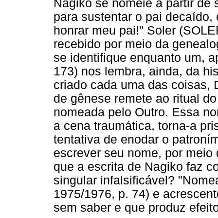
Nagiko se nomeie a partir de 
para sustentar o pai decaído, 
honrar meu pai!" Soler (SOLE
recebido por meio da genealogi
se identifique enquanto um, 
173) nos lembra, ainda, da his
criado cada uma das coisas, 
de gênese remete ao ritual do
nomeada pelo Outro. Essa no
a cena traumática, torna-a pri
tentativa de enodar o patroní
escrever seu nome, por meio 
que a escrita de Nagiko faz c
singular infalsificável? "Nom
1975/1976, p. 74) e acrescento
sem saber e que produz efeito