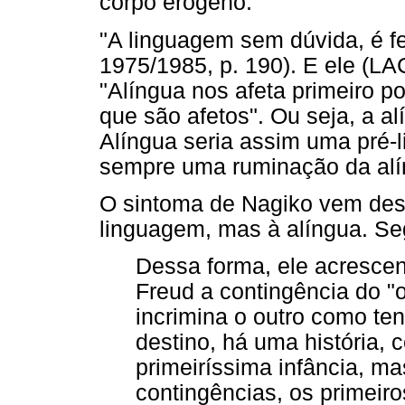
corpo erógeno.
"A linguagem sem dúvida, é fe
1975/1985, p. 190). E ele (LA
"Alíngua nos afeta primeiro p
que são afetos". Ou seja, a a
Alíngua seria assim uma pré-
sempre uma ruminação da alín
O sintoma de Nagiko vem deste
linguagem, mas à alíngua. Se
Dessa forma, ele acrescen
Freud a contingência do "o
incrimina o outro como ten
destino, há uma história,
primeiríssima infância, m
contingências, os primeir