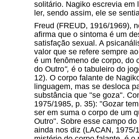
solitário. Nagiko escrevia em
ler, sendo assim, ele se sentia
Freud (FREUD, 1916/1969), n
afirma que o sintoma é um des
satisfação sexual. A psicanál
valor que se refere sempre a
é um fenômeno de corpo, do 
do Outro
",
é o tabuleiro do jo
12). O corpo falante de Nagi
linguagem, mas se desloca pa
substância que "se goza". C
1975/1985, p. 35): "Gozar te
ser em suma o corpo de um q
Outro". Sobre esse campo do 
ainda nos diz (LACAN, 1975/198
mistério do corpo falante, é o