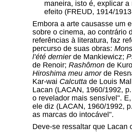
maneira, isto é, explicar
efeito (FREUD, 1914/1913-
Embora a arte causasse um e
sobre o cinema, ao contrário 
referências à literatura, faz r
percurso de suas obras:
Mons
l'été dernier
de Mankiewicz;
P
de Renoir;
Rashômon
de Kur
Hiroshima meu amor
de Resn
Kar-wai
Calcutta
de Louis Mal
Lacan (LACAN, 1960/1992, p. 2
o revelador mais sensível". E
ele diz (LACAN, 1960/1992, p.
as marcas do intocável".
Deve-se ressaltar que Lacan 