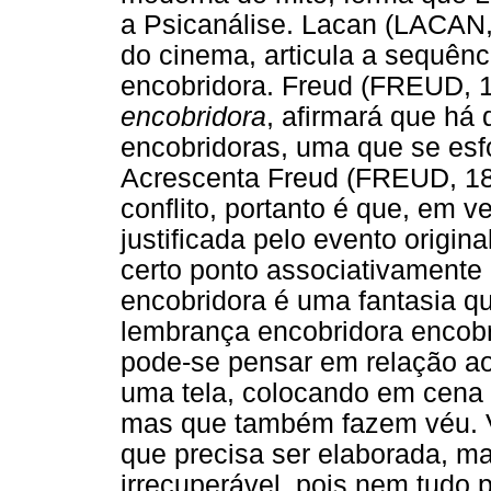
a Psicanálise. Lacan (LACAN,
do cinema, articula a sequên
encobridora. Freud (FREUD, 
encobridora
, afirmará que há
encobridoras, uma que se esfor
Acrescenta Freud (FREUD, 1899
conflito, portanto é que, em
justificada pelo evento origina
certo ponto associativamente
encobridora é uma fantasia q
lembrança encobridora encob
pode-se pensar em relação ao
uma tela, colocando em cena 
mas que também fazem véu. V
que precisa ser elaborada, m
irrecuperável, pois nem tudo