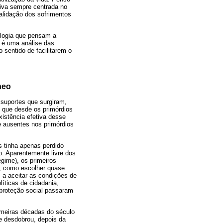
tiva sempre centrada no
alidação dos sofrimentos
iologia que pensam a
o é uma análise das
sentido de facilitarem o
neo
suportes que surgiram,
, que desde os primórdios
xistência efetiva desse
e ausentes nos primórdios
 tinha apenas perdido
o. Aparentemente livre dos
egime), os primeiros
to, como escolher quase
 a aceitar as condições de
íticas de cidadania,
proteção social passaram
imeiras décadas do século
se desdobrou, depois da