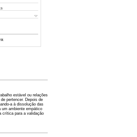
ks
nk
rabalho estável ou relações
 de pertencer. Depois de
nando-a à dissolução das
r a um ambiente empático
crítica para a validação