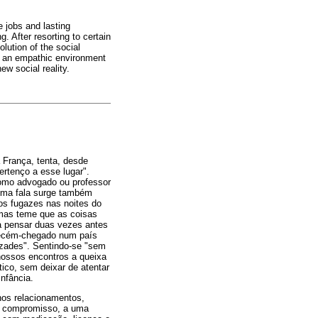
e jobs and lasting
g. After resorting to certain
olution of the social
to an empathic environment
ew social reality.
 França, tenta, desde
ertenço a esse lugar".
como advogado ou professor
esma fala surge também
os fugazes nas noites do
 mas teme que as coisas
a pensar duas vezes antes
recém-chegado num país
izades". Sentindo-se "sem
nossos encontros a queixa
tico, sem deixar de atentar
nfância.
nos relacionamentos,
m compromisso, a uma