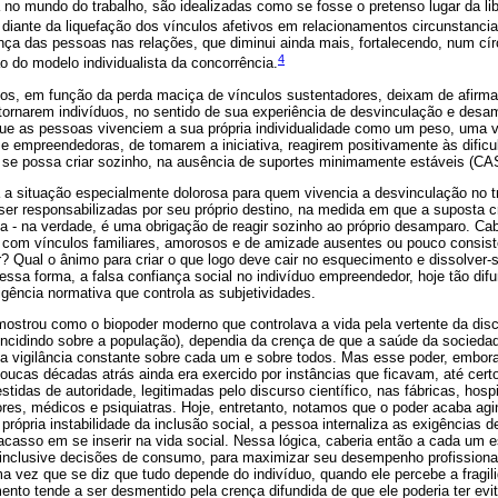
ia no mundo do trabalho, são idealizadas como se fosse o pretenso lugar da lib
iante da liquefação dos vínculos afetivos em relacionamentos circunstanciai
ça das pessoas nas relações, que diminui ainda mais, fortalecendo, num cír
4
o do modelo individualista da concorrência.
os, em função da perda maciça de vínculos sustentadores, deixam de afirmar
 tornarem indivíduos, no sentido de sua experiência de desvinculação e des
ue as pessoas vivenciem a sua própria individualidade como um peso, uma 
 e empreendedoras, de tomarem a iniciativa, reagirem positivamente às dific
e se possa criar sozinho, na ausência de suportes minimamente estáveis (CA
 a situação especialmente dolorosa para quem vivencia a desvinculação no t
r responsabilizadas por seu próprio destino, na medida em que a suposta cr
 - na verdade, é uma obrigação de reagir sozinho ao próprio desamparo. Cab
com vínculos familiares, amorosos e de amizade ausentes ou pouco consisten
or? Qual o ânimo para criar o que logo deve cair no esquecimento e dissolve
a forma, a falsa confiança social no indivíduo empreendedor, hoje tão difu
ência normativa que controla as subjetividades.
ostrou como o biopoder moderno que controlava a vida pela vertente da disci
 (incidindo sobre a população), dependia da crença de que a saúde da socied
 vigilância constante sobre cada um e sobre todos. Mas esse poder, embo
poucas décadas atrás ainda era exercido por instâncias que ficavam, até certo
stidas de autoridade, legitimadas pelo discurso científico, nas fábricas, hospi
res, médicos e psiquiatras. Hoje, entretanto, notamos que o poder acaba ag
 própria instabilidade da inclusão social, a pessoa internaliza as exigências
acasso em se inserir na vida social. Nessa lógica, caberia então a cada um 
 inclusive decisões de consumo, para maximizar seu desempenho profissional
a vez que se diz que tudo depende do indivíduo, quando ele percebe a fragil
ento tende a ser desmentido pela crença difundida de que ele poderia ter ev