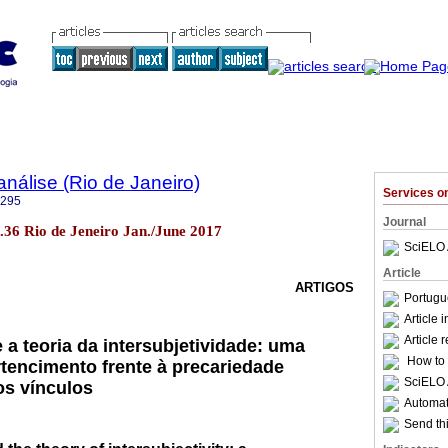
nálise (Rio de Janeiro)
Services 
6295
Journal
o.36 Rio de Jeneiro Jan./June 2017
SciELO 
Article
ARTIGOS
Portugu
Article 
Article 
 a teoria da intersubjetividade: uma
How to c
rtencimento frente à precariedade
SciELO 
s vínculos
Automati
Send thi