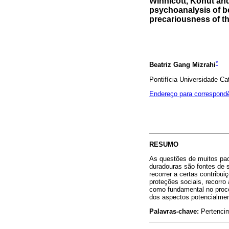
Winnicott, Kohut and 
psychoanalysis of b
precariousness of t
*
Beatriz Gang Mizrahi
Pontifícia Universidade Cat
Endereço para correspond
RESUMO
As questões de muitos paci
duradouras são fontes de s
recorrer a certas contribu
proteções sociais, recorro
como fundamental no proce
dos aspectos potencialmen
Palavras-chave:
Pertencim