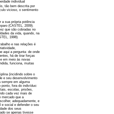
erdade individual
s, tão bem descrita por
culo vicioso, o sentimento
 a sua própria potência
amparo (CASTEL, 2009).
vez que são cobradas no
uldades da vida, quando, na
STEL, 1998).
rabalho e nas relações é
iatividade,
e aqui a pergunta: de onde
tes, há de tirar forças
r-se em meio às novas
ndida, funciona, muitas
plina (incidindo sobre o
ade e seu desenvolvimento
ra sempre em alguma
 ponto, fora do indivíduo:
tais, escolas, prisões,
indo cada vez mais de
 de mercado que a
escolher, adequadamente, e
 e social e defender o seu
idade dos seus
itado se apenas tivesse