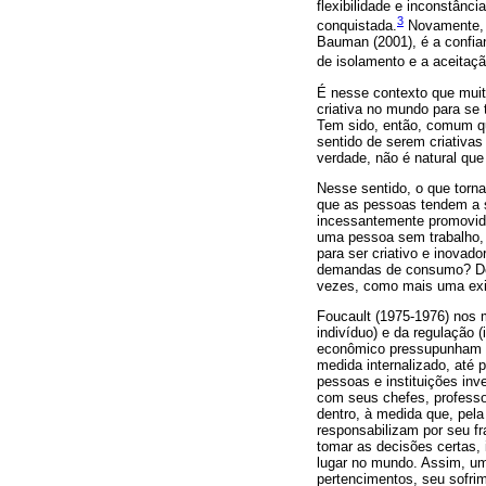
flexibilidade e inconstânc
3
conquistada.
Novamente, d
Bauman (2001), é a confian
de isolamento e a aceitaçã
É nesse contexto que muit
criativa no mundo para se
Tem sido, então, comum q
sentido de serem criativas
verdade, não é natural qu
Nesse sentido, o que torna
que as pessoas tendem a se
incessantemente promovida
uma pessoa sem trabalho, 
para ser criativo e inovad
demandas de consumo? Dess
vezes, como mais uma exig
Foucault (1975-1976) nos m
indivíduo) e da regulação
econômico pressupunham a
medida internalizado, até 
pessoas e instituições inve
com seus chefes, professo
dentro, à medida que, pela
responsabilizam por seu fr
tomar as decisões certas,
lugar no mundo. Assim, um
pertencimentos, seu sofrim