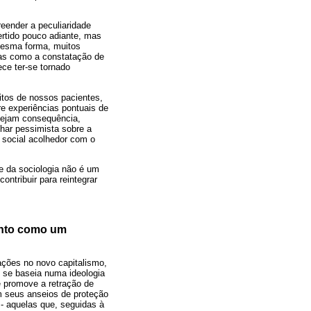
eender a peculiaridade
ertido pouco adiante, mas
mesma forma, muitos
as como a constatação de
ece ter-se tornado
uitos de nossos pacientes,
e experiências pontuais de
 sejam consequência,
har pessimista sobre a
 social acolhedor com o
 e da sociologia não é um
ntribuir para reintegrar
mento como um
ações no novo capitalismo,
o se baseia numa ideologia
e promove a retração de
om seus anseios de proteção
- aquelas que, seguidas à