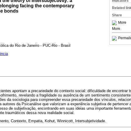
the theory of intersubjectivity: a
Indicators
elonging facing the contemporary
Related lin
he bonds
Share
More
More
Permali
ólica do Rio de Janeiro - PUC-Rio - Brasil
ência
entes apontam a precariedade do contexto social: dificuldade de encontrar t
ofrimento, revelando a fragilidade ou ausência de um sentimento consistente
ições da sociologia para compreender essa precariedade dos vínculos, relacio
 a autores da Psicanálise que valorizam a experiência subjetiva de pertence
sso de subjetivação, encontrando em suas ideias uma importante ferramenta 
te traumáticos dessa nova realidade social.
ento, Contexto, Empatia, Kohut, Winnicott, Intersubjetividade.