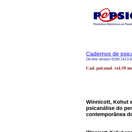
Cadernos de psica
On-line version
ISSN
1413-
Cad. psicanal. vol.39 n
Winnicott, Kohut e
psicanálise do pe
contemporânea do