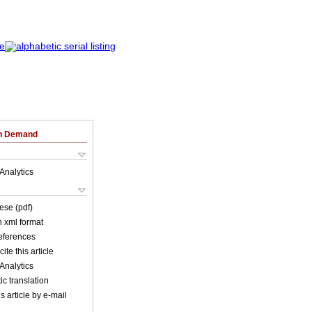
on Demand
Analytics
ese (pdf)
in xml format
references
ite this article
Analytics
c translation
s article by e-mail