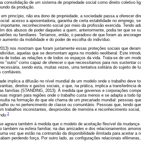
a consolidação de um sistema de propriedade social como direito coletivo li
mundo da produção.
 em princípio, não era dono de propriedade, a sociedade passa a oferecer dire
ocial: acesso a aposentadoria, garantia de certa estabilidade no emprego, s
importante, reconhecimento social por meio da profissão exercida. Tendo adqu
efém dos abusos de poder daqueles a quem, anteriormente, podia ter que se s
atrões ou familiares. Teríamos, então, o paradoxo de que foram as ancoragen
m aumento da mobilidade e do poder de escolha do indivíduo.
(2013) nos mostram que foram justamente essas proteções sociais que deram
ndivíduo, aquelas que se desmontam agora no modelo neoliberal. Este introd
a de todas as relações e de todos os espaços da vida. Trata-se de um mod
 no "outro" como capaz de oferecer o que necessitamos para nos sustentar c
essária, sendo esta, muitas vezes, uma tentativa solitária do sujeito de luta
s confiáveis.
dade implica a difusão no nível mundial de um modelo onde o trabalho deve tor
ntias, direitos e gastos sociais, o que, na prática, implica a transferência 
uas famílias (STANDING, 2013). À medida que governos e corporações compet
presas migram para regiões onde o trabalho custa menos e se adapta a todo t
resulta na formação do que ele chama de um precariado mundial: pessoas q
abalho ou no pertencimento de classe ou comunitário. Pessoas que, tendo que
am trabalhos inconstantes, desprovidos de memória e reconhecimento social,
2
ndo.
se agrava também à medida que o modelo de aceitação flexível da mudança e
o também na esfera familiar, na das amizades e dos relacionamentos amoroso
, uma vez que estão na contramão da disponibilidade ilimitada para aceitar a 
bam perdendo força. Por outro lado, as configurações relacionais efêmeras