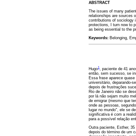
ABSTRACT
The issues of many patients
relationships are sources of
contributions of sociology 
protections, I turn now to
as being essential to the p
Keywords:
Belonging, Empa
1
Hugo
, paciente de 41 ano
então, sem sucesso, se ins
Essa frase aparece quase 
universitário, deparando-
depois de frustrações suc
Rio de Janeiro não se des
por lá não sejam muito me
de emigrar (mesmo que te
onde as pessoas, segundo 
lugar no mundo", ele se d
significativa é com a real
para a possível relação en
Outra paciente, Esther, 35
depois do término de um 