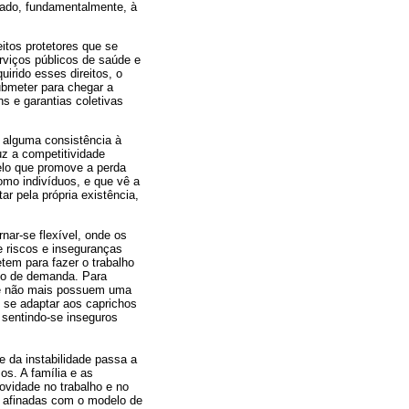
gado, fundamentalmente, à
itos protetores que se
erviços públicos de saúde e
irido esses direitos, o
ubmeter para chegar a
s e garantias coletivas
 alguma consistência à
uz a competitividade
elo que promove a perda
omo indivíduos, e que vê a
r pela própria existência,
nar-se flexível, onde os
de riscos e inseguranças
em para fazer o trabalho
ipo de demanda. Para
ue não mais possuem uma
 se adaptar aos caprichos
 sentindo-se inseguros
 da instabilidade passa a
s. A família e as
novidade no trabalho e no
, afinadas com o modelo de