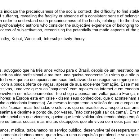
 indicate the precariousness of the social context: the difficulty to find stabl
 suffering, revealing the fragility or absence of a consistent sense of belongin
in order to understand such precariousness of the bonds, relating it to the diss
 psychoanalytic authors who consider the subjective experience of belonging 
rocess of subjectivation, recognizing the potentially traumatic aspects of the n
thy, Kohut, Winnicott, Intersubjectivity theory.
s, advogado que há três anos voltou para o Brasil, depois de um mestrado na
erir na vida profissional e me traz uma queixa recorrente "eu sinto que não p
toda vez que se decepciona em suas tentativas de conseguir se empregar 
se com a pouca oferta de vagas, apesar de sua excelente formação. Essa m
essivas, uma vez que suas "paqueras" com rapazes na internet e em encontr
envolvem em relacionamentos. Ele chega a pensar em voltar para a França,
lhores: a Europa está em crise - dizem seus conhecidos, que o aconselham 
nha a cidadania francesa). Ao mesmo tempo teme a solidão de um europeu 
ele, "seriam mais fechadas e seletivas que os brasileiros a respeito das am
esanima e deprime a ponto de, por vezes, "não conseguir sair da cama". Em 
idade social em que vivemos, queixa que tento validar oferecendo abrigo empá
tre os temas sociais e as muitas decepções que ele viveu com seus pais na i
 anos, médica, trabalhando no serviço público, desenvolve tal desesperança 
casamento de cinco anos, que a leva a uma compulsão por álcool e sexo se