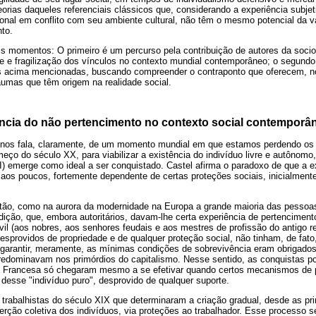
eorias daqueles referenciais clássicos que, considerando a experiência subje
ional em conflito com seu ambiente cultural, não têm o mesmo potencial da v
to.
dois momentos: O primeiro é um percurso pela contribuição de autores da soc
de e fragilização dos vínculos no contexto mundial contemporâneo; o segund
as acima mencionadas, buscando compreender o contraponto que oferecem, no 
umas que têm origem na realidade social.
iência do não pertencimento no contexto social contemporâ
 nos fala, claramente, de um momento mundial em que estamos perdendo os 
ço do século XX, para viabilizar a existência do indivíduo livre e autônomo
) emerge como ideal a ser conquistado. Castel afirma o paradoxo de que a e
, aos poucos, fortemente dependente de certas proteções sociais, inicialment
ntão, como na aurora da modernidade na Europa a grande maioria das pessoas
adição, que, embora autoritários, davam-lhe certa experiência de pertenciment
vil (aos nobres, aos senhores feudais e aos mestres de profissão do antigo r
 desprovidos de propriedade e de qualquer proteção social, não tinham, de fa
garantir, meramente, as mínimas condições de sobrevivência eram obrigados
redominavam nos primórdios do capitalismo. Nesse sentido, as conquistas pol
o Francesa só chegaram mesmo a se efetivar quando certos mecanismos de 
esse "indivíduo puro", desprovido de qualquer suporte.
 trabalhistas do século XIX que determinaram a criação gradual, desde as pr
rção coletiva dos indivíduos, via proteções ao trabalhador. Esse processo 