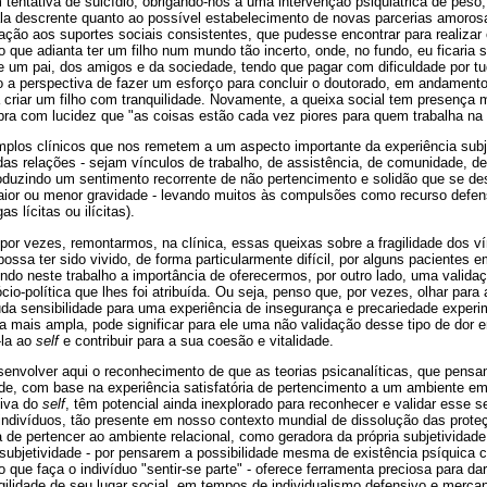
tentativa de suicídio, obrigando-nos a uma intervenção psiquiátrica de peso
ala descrente quanto ao possível estabelecimento de novas parcerias amoros
ção aos suportes sociais consistentes, que pudesse encontrar para realizar
o que adianta ter um filho num mundo tão incerto, onde, no fundo, eu ficaria 
e um pai, dos amigos e da sociedade, tendo que pagar com dificuldade por t
 perspectiva de fazer um esforço para concluir o doutorado, em andamento, 
criar um filho com tranquilidade. Novamente, a queixa social tem presença mu
mbra com lucidez que "as coisas estão cada vez piores para quem trabalha na
plos clínicos que nos remetem a um aspecto importante da experiência sub
 das relações - sejam vínculos de trabalho, de assistência, de comunidade, 
roduzindo um sentimento recorrente de não pertencimento e solidão que se d
ior ou menor gravidade - levando muitos às compulsões como recurso defen
as lícitas ou ilícitas).
por vezes, remontarmos, na clínica, essas queixas sobre a fragilidade dos 
ossa ter sido vivido, de forma particularmente difícil, por alguns pacientes
ndo neste trabalho a importância de oferecermos, por outro lado, uma valida
o-política que lhes foi atribuída. Ou seja, penso que, por vezes, olhar para
da sensibilidade para uma experiência de insegurança e precariedade exper
a mais ampla, pode significar para ele uma não validação desse tipo de dor 
-la ao
self
e contribuir para a sua coesão e vitalidade.
envolver aqui o reconhecimento de que as teorias psicanalíticas, que pens
ade, com base na experiência satisfatória de pertencimento a um ambiente e
tiva do
self
, têm potencial ainda inexplorado para reconhecer e validar esse s
indivíduos, tão presente em nosso contexto mundial de dissolução das proteç
a de pertencer ao ambiente relacional, como geradora da própria subjetividad
ersubjetividade - por pensarem a possibilidade mesma de existência psíquic
que faça o indivíduo "sentir-se parte" - oferece ferramenta preciosa para dar 
ilidade de seu lugar social, em tempos de individualismo defensivo e mercan