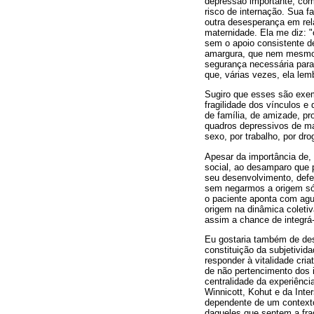
depressão importante, com 
risco de internação. Sua f
outra desesperança em rela
maternidade. Ela me diz: "
sem o apoio consistente d
amargura, que nem mesmo a
segurança necessária para 
que, várias vezes, ela le
Sugiro que esses são exem
fragilidade dos vínculos e
de família, de amizade, p
quadros depressivos de ma
sexo, por trabalho, por drog
Apesar da importância de, 
social, ao desamparo que p
seu desenvolvimento, defe
sem negarmos a origem sóci
o paciente aponta com agu
origem na dinâmica coletiv
assim a chance de integrá
Eu gostaria também de des
constituição da subjetivid
responder à vitalidade cria
de não pertencimento dos 
centralidade da experiênci
Winnicott, Kohut e da Int
dependente de um contexto 
daqueles que sentem a frag