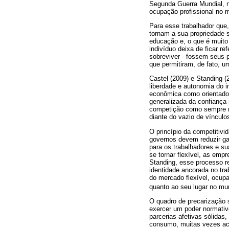
Segunda Guerra Mundial, n
ocupação profissional no 
Para esse trabalhador que,
tornam a sua propriedade s
educação e, o que é muito 
indivíduo deixa de ficar r
sobreviver - fossem seus p
que permitiram, de fato, u
Castel (2009) e Standing 
liberdade e autonomia do i
econômica como orientador
generalizada da confiança
competição como sempre nec
diante do vazio de vínculo
O princípio da competitivi
governos devem reduzir gara
para os trabalhadores e s
se tornar flexível, as em
Standing, esse processo 
identidade ancorada no tr
do mercado flexível, ocup
quanto ao seu lugar no mu
O quadro de precarização 
exercer um poder normativ
parcerias afetivas sólidas
consumo, muitas vezes aca