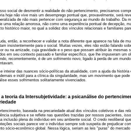
so social de desmentir a realidade do não pertencimento, precisamos compr
oria hoje não vive mais um desemprego pontual que, provavelmente, será rev
neralizada de não mais pertencer com segurança ao mundo do trabalho. Da 
e uma relação amorosa, não como uma experiência pontual de decepção, m
 histórico maior, no qual a solidez dos vínculos relacionais e familiares par
juda, então, a reconhecer e validar a nota diferente que aparece na fala de m
am insistentemente para o social. Muitas vezes, eles não estão falando sobr
amor ou na amizade, cuja gravidade e o peso que possam atribuir às mesmas
idos em seu contexto passado e familiar específico, que lhe impuseram um ol
lando, recorrentemente, é de um sofrimento novo, ligado à perda de um mundo
ontavam.
se inteirar das nuances sócio-políticas da atualidade, com a ajuda da história
demais e inútil para a clínica da singularidade, mas um movimento que pode co
lise esses sofrimentos solitariamente vivenciados.
 e a teoria da Intersubjetividade: a psicanálise do pertenci
riedade
rtencimento, baseada na precariedade atual dos vínculos coletivos e das rel
ência subjetiva e se reflete nas questões trazidas por nossos pacientes, iss
a inclusão plena do indivíduo em seu ambiente social. O credo neoliberal qu
proteções sociais parece ver o indivíduo sempre sob suspeita de prejudicar c
to sócio-econômico global. Nessa lógica, seriam as leis "puras" do mercado 