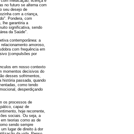
, com medicação, licença e
as no futuro se alterna com
 o seu desejo de
sozinha com a criança,
udo". Pondera, com
lhe garantiria a
ito significativa, sendo
 área da Saúde".
jetiva contemporânea: a
de relacionamento amoroso,
esdobra com frequência em
sivo (compulsões por
vínculos em nosso contexto
 em momentos decisivos do
ção desses sofrimentos,
 a história passada, quando
imentadas, como tendo
emocional, desperdiçando
am os processos de
mpático, capaz de
entimento, hoje recorrente,
ões sociais. Ou seja, a
e em teorias como as de
a como sendo sempre
um lugar de direito à dor
tilização da vida. Penso