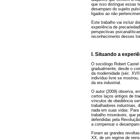
que isso distingue essas t
desamparo do sujeito puls
ligados ao não pertencimen
Este trabalho vai incluir 
experiência de precarieda
perspectivas psicanalític
reconhecimento desses tra
I. Situando a exper
O sociólogo Robert Castel
gradualmente, desde o come
da modernidade (séc. XVIII
indivíduo livre se mostrou
da era industrial.
O autor (2009) observa, e
certos laços antigos de tr
vínculos de obediência ser
trabalhadores industriais,
nada em suas vidas. Para 
trabalho miseráveis, que p
defendidas pela Revoluçã
a compensar o desamparo d
Foram as grandes revoltas
XX, de um regime de reinse