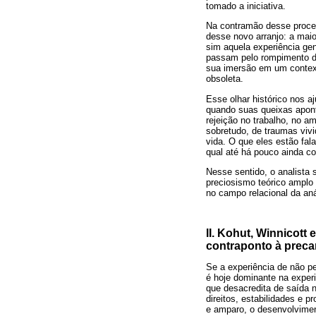
tomado a iniciativa.
Na contramão desse proces
desse novo arranjo: a mai
sim aquela experiência ge
passam pelo rompimento d
sua imersão em um contexto
obsoleta.
Esse olhar histórico nos a
quando suas queixas apont
rejeição no trabalho, no 
sobretudo, de traumas viv
vida. O que eles estão fa
qual até há pouco ainda c
Nesse sentido, o analista 
preciosismo teórico amplo 
no campo relacional da aná
II. Kohut, Winnicott
contraponto à preca
Se a experiência de não pe
é hoje dominante na experi
que desacredita de saída n
direitos, estabilidades e 
e amparo, o desenvolvimen