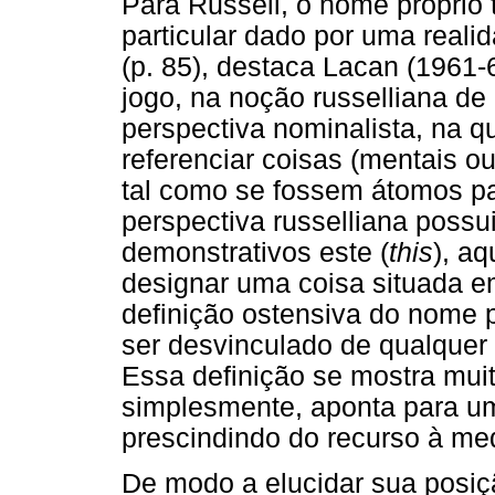
Para Russell, o nome próprio
particular dado por uma realid
(p. 85), destaca Lacan (1961-
jogo, na noção russelliana de
perspectiva nominalista, na q
referenciar coisas (mentais o
tal como se fossem átomos pa
perspectiva russelliana pos
demonstrativos este (
this
), aq
designar uma coisa situada e
definição ostensiva do nome pr
ser desvinculado de qualquer 
Essa definição se mostra mui
simplesmente, aponta para u
prescindindo do recurso à me
De modo a elucidar sua posiç