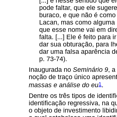
[...] é nesse sentido que el
pode faltar, que ele sugere 
buraco, e que não é como
Lacan, mas como alguma c
que esse nome vai em dir
falta. [...] Ele é feito par
dar sua obturação, para l
dar uma falsa aparência 
p. 73-74).
Inaugurada no
Seminário 9
, 
noção de traço único aprese
1
massas e análise do eu
.
Dentre os três tipos de identi
identificação regressiva, na q
o objeto de investimento libidi