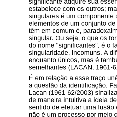
significante adquire sua essên
estabelece com os outros; ma
singulares é um componente q
elementos de um conjunto de s
têm em comum é, paradoxalme
singular. Ou seja, o que os t
do nome "significantes", é o 
singularidade, incomuns. A di
enquanto únicos, mas é tamb
semelhantes (LACAN, 1961-6
É em relação a esse traço uná
a questão da identificação. Fa
Lacan (1961-62/2003) sinaliza
de maneira intuitiva a ideia de
sentido de efetuar uma fusão 
não é um processo por meio do