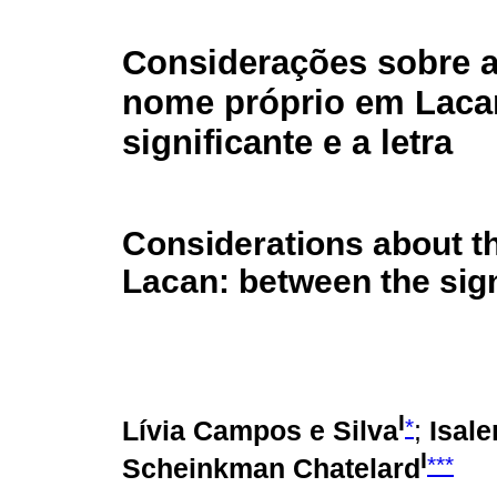
Considerações sobre 
nome próprio em Lacan
significante e a letra
Considerations about th
Lacan: between the signi
I
*
Lívia Campos e Silva
;
Isal
I
***
Scheinkman Chatelard