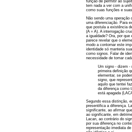
função de permitir ao sujei
tem nada a ver com a unif
como suas funções e suas 
Não sendo uma operação de 
uma diferenciação. Para ex
que postula a existência 
(A = A). A interrogação cru
a igualdade? Ora, por que
parece revelar que o eleme
modo a contornar este imp
identidade só manteria su
como signos. Falar de iden
necessidade de tomar cada
Um signo - dizem - 
primeira definição 
elementar, se podem
signo, que represen
aquilo que tentei f
da diferença como t
está apagada (LACA
Segundo essa distinção, en
presentifica a diferença. L
significante, ao afirmar qu
ao significante, em detrim
Lacan, ao contrário do sig
por sua diferença no conte
representação imediata de 