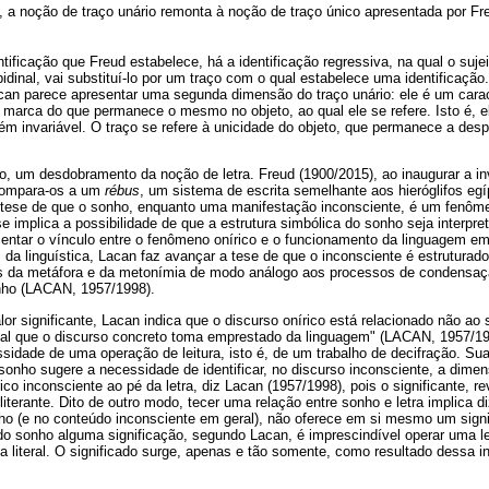
, a noção de traço unário remonta à noção de traço único apresentada por F
ntificação que Freud estabelece, há a identificação regressiva, na qual o suje
ibidinal, vai substituí-lo por um traço com o qual estabelece uma identificaçã
Lacan parece apresentar uma segunda dimensão do traço unário: ele é um cara
marca do que permanece o mesmo no objeto, ao qual ele se refere. Isto é, ele
ém invariável. O traço se refere à unicidade do objeto, que permanece a desp
to, um desdobramento da noção de letra. Freud (1900/2015), ao inaugurar a in
compara-os a um
rébus
, um sistema de escrita semelhante aos hieróglifos egí
 tese de que o sonho, enquanto uma manifestação inconsciente, é um fenôm
se implica a possibilidade de que a estrutura simbólica do sonho seja interpr
ientar o vínculo entre o fenômeno onírico e o funcionamento da linguagem em 
 da linguística, Lacan faz avançar a tese de que o inconsciente é estrutur
s da metáfora e da metonímia de modo análogo aos processos de condensaç
onho (LACAN, 1957/1998).
or significante, Lacan indica que o discurso onírico está relacionado não ao s
ial que o discurso concreto toma emprestado da linguagem" (LACAN, 1957/19
ssidade de uma operação de leitura, isto é, de um trabalho de decifração. Sua
o sonho sugere a necessidade de identificar, no discurso inconsciente, a dime
ico inconsciente ao pé da letra, diz Lacan (1957/1998), pois o significante, rev
iterante. Dito de outro modo, tecer uma relação entre sonho e letra implica di
ho (e no conteúdo inconsciente em geral), não oferece em si mesmo um signif
 do sonho alguma significação, segundo Lacan, é imprescindível operar uma le
a literal. O significado surge, apenas e tão somente, como resultado dessa in