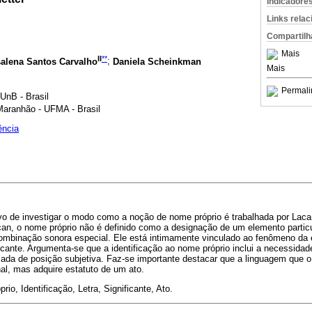
Indicadore
Links rela
Compartilh
Mais
II
**
salena Santos Carvalho
;
Daniela Scheinkman
Mais
Permali
 UnB - Brasil
Maranhão - UFMA - Brasil
ência
vo de investigar o modo como a noção de nome próprio é trabalhada por Lacan
can, o nome próprio não é definido como a designação de um elemento partic
ombinação sonora especial. Ele está intimamente vinculado ao fenômeno da es
icante. Argumenta-se que a identificação ao nome próprio inclui a necessidade
ada de posição subjetiva. Faz-se importante destacar que a linguagem que o 
al, mas adquire estatuto de um ato.
io, Identificação, Letra, Significante, Ato.