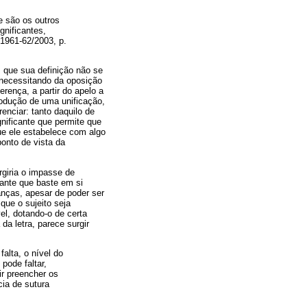
e são os outros
gnificantes,
1961-62/2003, p.
m que sua definição não se
 necessitando da oposição
rença, a partir do apelo a
produção de uma unificação,
enciar: tanto daquilo de
gnificante que permite que
que ele estabelece com algo
ponto de vista da
rgiria o impasse de
cante que baste em si
nças, apesar de poder ser
que o sujeito seja
el, dotando-o de certa
da letra, parece surgir
falta, o nível do
ode faltar,
ir preencher os
cia de sutura