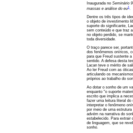
Inaugurada no
Seminário 9
1
massas e análise do eu
.
Dentre os três tipos de ide
o objeto de investimento l
suporte do significante, 
sem conteúdo e que traz a 
no objeto perdido, se mant
toda diversidade.
O traço parece ser, portan
dos fenômenos oníricos, 
para que Freud sustente a
sentido. A defesa desta te
Lacan teve o mérito de sal
Ao ler Freud com as óticas
articulando os mecanismo
próprios ao trabalho do s
Ao dotar o sonho de um val
enquanto "o suporte mater
escrito que implica a nece
fazer uma leitura literal d
interpretar o fenômeno onír
por meio de uma estrutura l
advém na narrativa do son
estabelecido. Para extrair
de linguagem, que se revel
sonho.