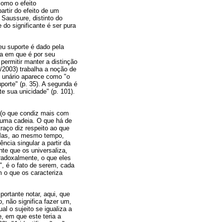
como o efeito
artir do efeito de um
e Saussure, distinto do
e do significante é ser pura
eu suporte é dado pela
da em que é por seu
 permitir manter a distinção
/2003) trabalha a noção de
ço unário aparece como "o
porte" (p. 35). A segunda é
e sua unicidade" (p. 101).
s (o que condiz mais com
e uma cadeia. O que há de
raço diz respeito ao que
. Mas, ao mesmo tempo,
ncia singular a partir da
te que os universaliza,
radoxalmente, o que eles
", é o fato de serem, cada
 o que os caracteriza
portante notar, aqui, que
o, não significa fazer um,
l o sujeito se igualiza a
e, em que este teria a