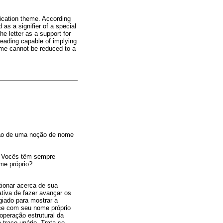
fication theme. According
 as a signifier of a special
he letter as a support for
 reading capable of implying
name cannot be reduced to a
ção de uma noção de nome
o. Vocês têm sempre
me próprio?
tionar acerca de sua
tiva de fazer avançar os
giado para mostrar a
lece com seu nome próprio
operação estrutural da
 traço unário. Trata-se,