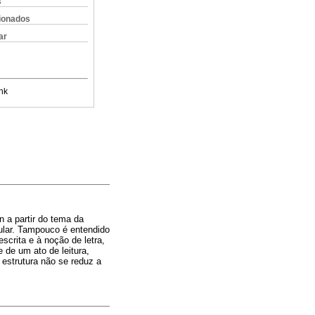
s
cionados
ar
nk
 a partir do tema da
ular. Tampouco é entendido
crita e à noção de letra,
 de um ato de leitura,
estrutura não se reduz a