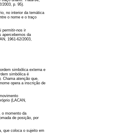
/2003, p. 95).
o, no interior da temática
ntre o nome e o traço
permitir-nos ir
os apercebemos da
CAN, 1961-62/2003,
a ordem simbólica externa e
ordem simbólica é
8). Chama atenção que,
o nome opera a inscrição de
 movimento
próprio (LACAN,
o, o momento da
tomada de posição, por
a, que coloca o sujeito em