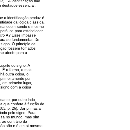
3): "A identificação não
u destaque essencial,
e a identificação produz é
ntidade da lógica clássica,
 permanecem sendo o mesmo
epará-los para estabelecer
utro
A? Esse impasse
 para se fundamentar. De
igno. O princípio de
elação fossem tomados
se atente para a
uporte do signo. A
. É a forma, a mais
há outra coisa, o
 primeiramente por
 em primeiro lugar,
o signo com a coisa
cante, por outro lado,
zia que confere à função do
003, p. 26). Dar primazia
iado pelo signo. Para
coisa no mundo, mas sim
, ao contrário da
s não são e é em si mesmo