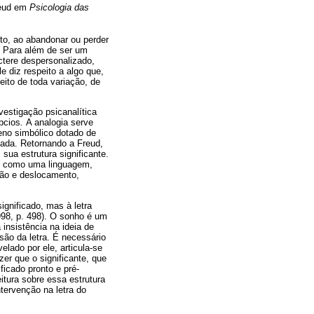
reud em
Psicologia das
ito, ao abandonar ou perder
o. Para além de ser um
ctere despersonalizado,
 diz respeito a algo que,
eito de toda variação, de
vestigação psicanalítica
pcios
.
A analogia serve
eno simbólico dotado de
etada. Retornando a Freud,
sua estrutura significante.
ado como uma linguagem,
ão e deslocamento,
ignificado, mas à letra
98, p. 498). O sonho é um
 insistência na ideia de
nsão da letra. É necessário
elado por ele, articula-se
zer que o significante, que
icado pronto e pré-
itura sobre essa estrutura
tervenção na letra do