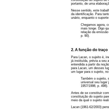
portanto, de uma elaboraçã
Nesse sentido, este trabalh
da identificação. Para tan
unário, enquanto o suporte
Chegamos agora, com
mais longe. Digo q
relação da emissão
p. 90).
2. A função do traço
Para Lacan, o sujeito é, i
já instituída, prévia a se
entendida a partir da noç
para Lacan, um desses luga
um lugar para o sujeito, n
Também o sujeito, 
universal seu lugar
1957/1998, p. 498).
Antes de se constituir com
constituição do sujeito p
meio da qual o sujeito real
Lacan (1961-62/2003) pensa