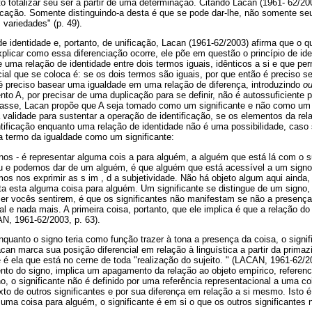
to totalizar seu ser a partir de uma determinação. Citando Lacan (1961- 62/200
icação. Somente distinguindo-a desta é que se pode dar-lhe, não somente se
variedades" (p. 49).
identidade e, portanto, de unificação, Lacan (1961-62/2003) afirma que o qu
plicar como essa diferenciação ocorre, ele põe em questão o princípio de ide
de uma relação de identidade entre dois termos iguais, idênticos a si e que
cial que se coloca é: se os dois termos são iguais, por que então é preciso s
 é preciso basear uma igualdade em uma relação de diferença, introduzindo
o
nto A, por precisar de uma duplicação para se definir, não é autossuficiente
asse, Lacan propõe que A seja tomado como um significante e não como um s
a validade para sustentar a operação de identificação, se os elementos da r
tificação enquanto uma relação de identidade não é uma possibilidade, caso 
 termo da igualdade como um significante:
nos - é representar alguma cois a para alguém, a alguém que está lá com o s
qu e podemos dar de um alguém, é que alguém que está acessível a um signo
os nos exprimir as s im , d a subjetividade. Não há objeto algum aqui ainda, 
ta esta alguma coisa para alguém. Um significante se distingue de um signo,
azer vocês sentirem, é que os significantes não manifestam se não a presença,
al e nada mais. A primeira coisa, portanto, que ele implica é que a relação d
N, 1961-62/2003, p. 63).
quanto o signo teria como função trazer à tona a presença da coisa, o signifi
acan marca sua posição diferencial em relação à linguística a partir da prima
e é ela que está no cerne de toda "realização do sujeito. " (LACAN, 1961-62/2
ento do signo, implica um apagamento da relação ao objeto empírico, referenc
no, o significante não é definido por uma referência representacional a uma 
xto de outros significantes e por sua diferença em relação a si mesmo. Isto é
uma coisa para alguém, o significante é em si o que os outros significante