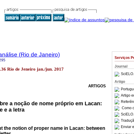
nálise (Rio de Janeiro)
Serviços P
295
Journal
.36 Rio de Jeneiro jan./jun. 2017
SciELO 
Artigo
ARTIGOS
Portugu
Artigo 
Referên
bre a noção de nome próprio em Lacan:
Como ci
e e a letra
SciELO 
Traduçã
Enviar e
t the notion of proper name in Lacan: between
letter