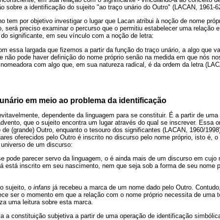
o sobre a identificação do sujeito "ao traço unário do Outro" (LACAN, 1961-62
o tem por objetivo investigar o lugar que Lacan atribui à noção de nome própri
to, será preciso examinar o percurso que o permitiu estabelecer uma relação e
 do significante, em seu vínculo com a noção de letra:
 essa largada que fizemos a partir da função do traço unário, a algo que vai 
ue não pode haver definição do nome próprio senão na medida em que nós n
 nomeadora com algo que, em sua natureza radical, é da ordem da letra (LA
 unário em meio ao problema da identificação
nevitavelmente, dependente da linguagem para se constituir. É a partir de um
u advento, que o sujeito encontra um lugar através do qual se inscrever. Essa 
ão de (grande) Outro, enquanto o tesouro dos significantes (LACAN, 1960/199
res oferecidos pelo Outro é inscrito no discurso pelo nome próprio, isto é, 
o universo de um discurso:
se pode parecer servo da linguagem, o é ainda mais de um discurso em cujo
 já está inscrito em seu nascimento, nem que seja sob a forma de seu nome 
o sujeito, o
infans
já recebeu a marca de um nome dado pelo Outro. Contud
arece ser o momento em que a relação com o nome próprio necessita de uma 
iza uma leitura sobre esta marca.
 a constituição subjetiva a partir de uma operação de identificação simbólic