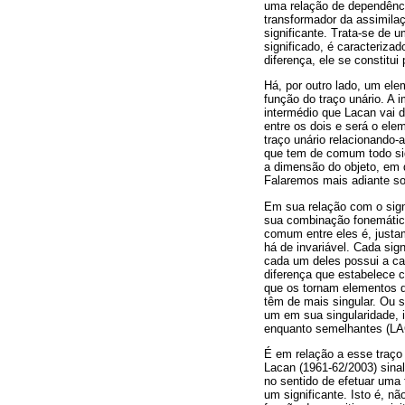
uma relação de dependência
transformador da assimilaç
significante. Trata-se de u
significado, é caracterizad
diferença, ele se constitu
Há, por outro lado, um ele
função do traço unário. A
intermédio que Lacan vai da
entre os dois e será o ele
traço unário relacionando-
que tem de comum todo sign
a dimensão do objeto, em q
Falaremos mais adiante s
Em sua relação com o sign
sua combinação fonemática 
comum entre eles é, justam
há de invariável. Cada sig
cada um deles possui a car
diferença que estabelece 
que os tornam elementos d
têm de mais singular. Ou s
um em sua singularidade, 
enquanto semelhantes (LA
É em relação a esse traço 
Lacan (1961-62/2003) sinali
no sentido de efetuar uma 
um significante. Isto é, n