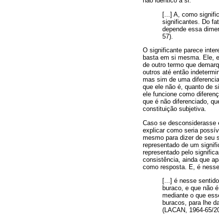
não idêntico a si.
[...] A, como signi
significantes. Do fa
depende essa dimen
57).
O significante parece inte
basta em si mesma. Ele, e
de outro termo que demarqu
outros até então indetermi
mas sim de uma diferenciaç
que ele não é, quanto de s
ele funcione como diferenç
que é não diferenciado, que
constituição subjetiva.
Caso se desconsiderasse e
explicar como seria possív
mesmo para dizer de seu s
representado de um signifi
representado pelo signific
consistência, ainda que ap
como resposta. E, é nesse 
[...] é nesse sentido
buraco, e que não 
mediante o que esse 
buracos, para lhe d
(LACAN, 1964-65/20