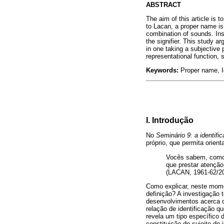
ABSTRACT
The aim of this article is 
to Lacan, a proper name is 
combination of sounds. Inst
the signifier. This study a
in one taking a subjective 
representational function, s
Keywords:
Proper name, Ide
I. Introdução
No
Seminário 9: a identifi
próprio, que permita orient
Vocês sabem, como 
que prestar atenção
(LACAN, 1961-62/20
Como explicar, neste mome
definição? A investigação 
desenvolvimentos acerca d
relação de identificação q
revela um tipo específico 
constituição do sujeito do 