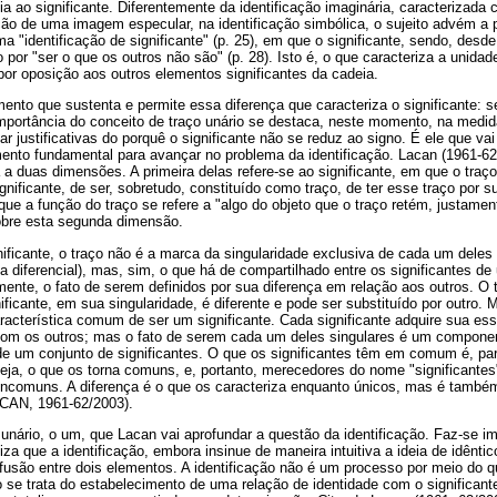
 ao significante. Diferentemente da identificação imaginária, caracterizada 
ão de uma imagem especular, na identificação simbólica, o sujeito advém a p
ma "identificação de significante" (p. 25), em que o significante, sendo, desd
o por "ser o que os outros não são" (p. 28). Isto é, o que caracteriza a unidad
i por oposição aos outros elementos significantes da cadeia.
mento que sustenta e permite essa diferença que caracteriza o significante: s
 importância do conceito de traço unário se destaca, neste momento, na medi
r justificativas do porquê o significante não se reduz ao signo. É ele que vai
mento fundamental para avançar no problema da identificação. Lacan (1961-62
a a duas dimensões. A primeira delas refere-se ao significante, em que o tra
ificante, de ser, sobretudo, constituído como traço, de ter esse traço por su
ue a função do traço se refere a "algo do objeto que o traço retém, justament
obre esta segunda dimensão.
ificante, o traço não é a marca da singularidade exclusiva de cada um dele
diferencial), mas, sim, o que há de compartilhado entre os significantes d
ente, o fato de serem definidos por sua diferença em relação aos outros. O t
nificante, em sua singularidade, é diferente e pode ser substituído por outro
acterística comum de ser um significante. Cada significante adquire sua essê
com os outros; mas o fato de serem cada um deles singulares é um componen
e um conjunto de significantes. O que os significantes têm em comum é, pa
eja, o que os torna comuns, e, portanto, merecedores do nome "significantes
incomuns. A diferença é o que os caracteriza enquanto únicos, mas é também
CAN, 1961-62/2003).
unário, o um, que Lacan vai aprofundar a questão da identificação. Faz-se im
za que a identificação, embora insinue de maneira intuitiva a ideia de idêntic
fusão entre dois elementos. A identificação não é um processo por meio do qua
ão se trata do estabelecimento de uma relação de identidade com o significant