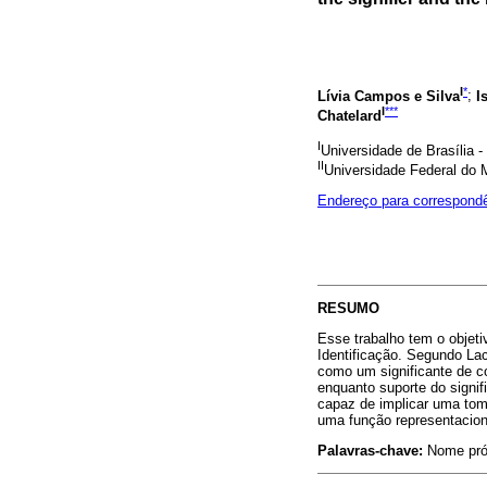
I
*
Lívia Campos e Silva
;
I
I
***
Chatelard
I
Universidade de Brasília -
II
Universidade Federal do 
Endereço para correspond
RESUMO
Esse trabalho tem o objeti
Identificação. Segundo La
como um significante de c
enquanto suporte do signif
capaz de implicar uma tom
uma função representacion
Palavras-chave:
Nome própr