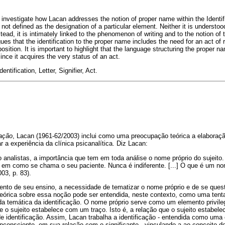
to investigate how Lacan addresses the notion of proper name within the Identi
not defined as the designation of a particular element. Neither it is understood
ead, it is intimately linked to the phenomenon of writing and to the notion of t
rgues that the identification to the proper name includes the need for an act of
position. It is important to highlight that the language structuring the proper 
ince it acquires the very status of an act.
ntification, Letter, Signifier, Act.
cação
, Lacan (1961-62/2003) inclui como uma preocupação teórica a elabora
ar a experiência da clínica psicanalítica. Diz Lacan:
analistas, a importância que tem em toda análise o nome próprio do sujeit
 em como se chama o seu paciente. Nunca é indiferente. [...] O que é um no
03, p. 83).
nto de seu ensino, a necessidade de tematizar o nome próprio e de se ques
teórica sobre essa noção pode ser entendida, neste contexto, como uma tenta
a temática da identificação. O nome próprio serve como um elemento privile
ue o sujeito estabelece com um traço. Isto é, a relação que o sujeito estabe
de identificação. Assim, Lacan trabalha a identificação - entendida como uma 
inconsciente, em sua relação com o significante - vinculando-a ao conceito de