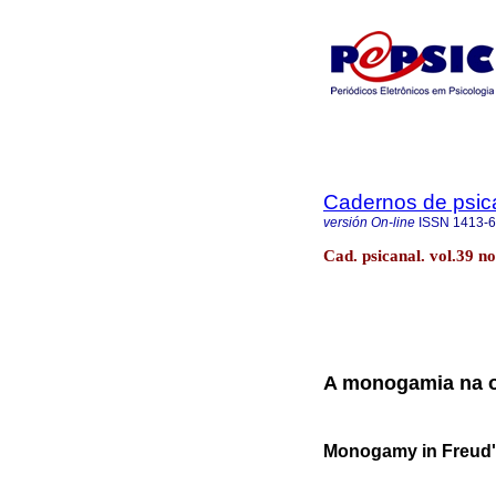
Cadernos de psica
versión On-line
ISSN
1413-
Cad. psicanal. vol.39 n
A monogamia na o
Monogamy in Freud'