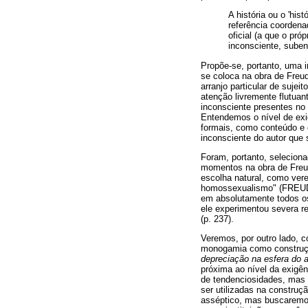
A história ou o 'hi
referência coordena
oficial (a que o pró
inconsciente, suben
Propõe-se, portanto, uma 
se coloca na obra de Freu
arranjo particular de sujei
atenção livremente flutuan
inconsciente presentes no
Entendemos o nível de exi
formais, como conteúdo e 
inconsciente do autor que 
Foram, portanto, seleciona
momentos na obra de Freu
escolha natural, como ver
homossexualismo" (FREUD, 
em absolutamente todos os 
ele experimentou severa r
(p. 237).
Veremos, por outro lado, 
monogamia como construçã
depreciação na esfera do 
próxima ao nível da exigên
de tendenciosidades, mas 
ser utilizadas na constru
asséptico, mas buscaremos