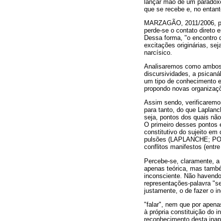
lançar mão de um paradoxo
que se recebe e, no entan
MARZAGÃO, 2011/2006, p. 2
perde-se o contato direto 
Dessa forma, "o encontro 
excitações originárias, se
narcísico.
Analisaremos como ambos 
discursividades, a psicaná
um tipo de conhecimento es
propondo novas organizaçõe
Assim sendo, verificaremo
para tanto, do que Laplan
seja, pontos dos quais nã
O primeiro desses pontos e
constitutivo do sujeito em
pulsões (LAPLANCHE; PONTA
conflitos manifestos (entr
Percebe-se, claramente, a 
apenas teórica, mas também
inconsciente. Não havendo
representações-palavra "se
justamente, o de fazer o i
"falar", nem que por apen
à própria constituição do i
reconhecimento desta inap