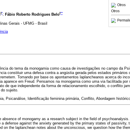
Otros
Otros
I
*
I
**
m
;
Fábio Roberto Rodrigues Belo
Permali
inas Gerais - UFMG - Brasil
ência
usência do tema da monogamia como causa de investigações no campo da Psi
ência constituir uma defesa contra a angústia gerada pelos estados primários
 remetem. Tomando por base os apontamentos laplancheanos acerca do inco
 aparece em Freud. Pensamos na monogamia como uma via facilitada por 
fato de que independente da forma de relacionamento escolhido, o conflito jam
 do sujeito.
 Psicanálise, Identificação feminina primária, Conflito, Abordagem histórico-
e absence of monogamy as a research subject in the field of psychoanalysis
e a defense against the anxiety generated by the primary states of passivity, 
sed on the laplanchean notes about the unconscious, we question how the t