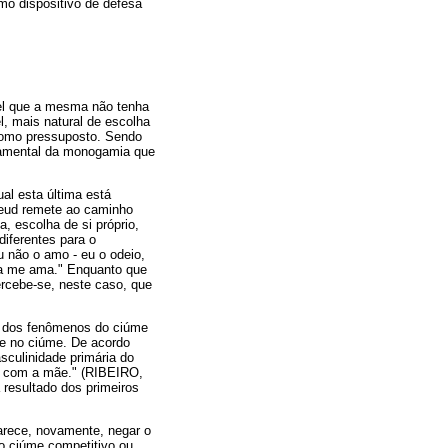
mo dispositivo de defesa
vel que a mesma não tenha
, mais natural de escolha
como pressuposto. Sendo
ndamental da monogamia que
al esta última está
Freud remete ao caminho
, escolha de si próprio,
iferentes para o
u não o amo - eu o odeio,
ela me ama." Enquanto que
ercebe-se, neste caso, que
ção dos fenômenos do ciúme
nte no ciúme. De acordo
sculinidade primária do
ia com a mãe." (RIBEIRO,
 resultado dos primeiros
arece, novamente, negar o
mo ciúme competitivo ou