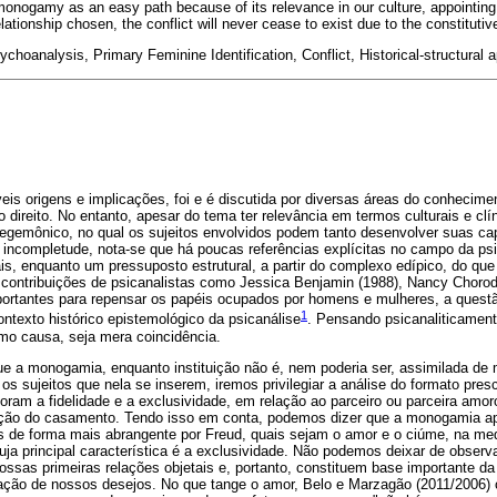
onogamy as an easy path because of its relevance in our culture, appointing to
lationship chosen, the conflict will never cease to exist due to the constitutive
oanalysis, Primary Feminine Identification, Conflict, Historical-structural 
s origens e implicações, foi e é discutida por diversas áreas do conhecime
e o direito. No entanto, apesar do tema ter relevância em termos culturais e c
hegemônico, no qual os sujeitos envolvidos podem tanto desenvolver suas cap
incompletude, nota-se que há poucas referências explícitas no campo da psi
is, enquanto um pressuposto estrutural, a partir do complexo edípico, do q
contribuições de psicanalistas como Jessica Benjamin (1988), Nancy Chorodo
portantes para repensar os papéis ocupados por homens e mulheres, a ques
1
ontexto histórico epistemológico da psicanálise
. Pensando psicanaliticamen
o causa, seja mera coincidência.
ue a monogamia, enquanto instituição não é, nem poderia ser, assimilada d
s sujeitos que nela se inserem, iremos privilegiar a análise do formato presc
oram a fidelidade e a exclusividade, em relação ao parceiro ou parceira amor
tuição do casamento. Tendo isso em conta, podemos dizer que a monogamia ap
os de forma mais abrangente por Freud, quais sejam o amor e o ciúme, na me
uja principal característica é a exclusividade. Não podemos deixar de observa
ssas primeiras relações objetais e, portanto, constituem base importante d
tação de nossos desejos. No que tange o amor, Belo e Marzagão (2011/2006)