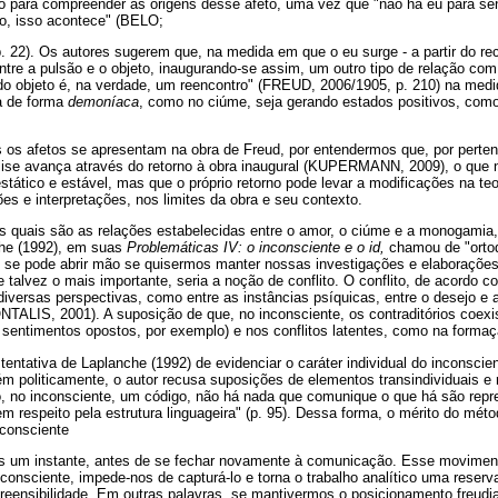
 para compreender as origens desse afeto, uma vez que "não há eu para sen
to, isso acontece" (BELO;
2). Os autores sugerem que, na medida em que o eu surge - a partir do reca
entre a pulsão e o objeto, inaugurando-se assim, um outro tipo de relação com 
do objeto é, na verdade, um reencontro" (FREUD, 2006/1905, p. 210) na medi
ja de forma
demoníaca
, como no ciúme, seja gerando estados positivos, com
os afetos se apresentam na obra de Freud, por entendermos que, por perte
lise avança através do retorno à obra inaugural (KUPERMANN, 2009), o que nã
tático e estável, mas que o próprio retorno pode levar a modificações na te
s e interpretações, nos limites da obra e seu contexto.
s quais são as relações estabelecidas entre o amor, o ciúme e a monogamia, 
che (1992), em suas
Problemáticas IV: o inconsciente e o id,
chamou de "ortodo
o se pode abrir mão se quisermos manter nossas investigações e elaboraçõe
 talvez o mais importante, seria a noção de conflito. O conflito, de acordo c
 diversas perspectivas, como entre as instâncias psíquicas, entre o desejo 
LIS, 2001). A suposição de que, no inconsciente, os contraditórios coex
e sentimentos opostos, por exemplo) e nos conflitos latentes, como na forma
tentativa de Laplanche (1992) de evidenciar o caráter individual do inconsci
 politicamente, o autor recusa suposições de elementos transindividuais e 
, no inconsciente, um código, não há nada que comunique o que há são repr
m respeito pela estrutura linguageira" (p. 95). Dessa forma, o mérito do méto
nconsciente
as um instante, antes de se fechar novamente à comunicação. Esse movimen
nconsciente, impede-nos de capturá-lo e torna o trabalho analítico uma reserva 
reensibilidade. Em outras palavras, se mantivermos o posicionamento freudi