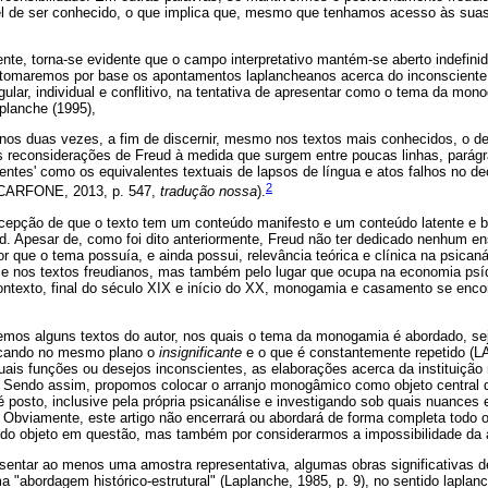
vel de ser conhecido, o que implica que, mesmo que tenhamos acesso às sua
iente, torna-se evidente que o campo interpretativo mantém-se aberto indefi
, tomaremos por base os apontamentos laplancheanos acerca do inconsciente,
ngular, individual e conflitivo, na tentativa de apresentar como o tema da mo
planche (1995),
os duas vezes, a fim de discernir, mesmo nos textos mais conhecidos, o det
s reconsiderações de Freud à medida que surgem entre poucas linhas, parágr
identes' como os equivalentes textuais de lapsos de língua e atos falhos no 
2
SCARFONE, 2013, p. 547,
tradução nossa
).
ncepção de que o texto tem um conteúdo manifesto e um conteúdo latente e b
d. Apesar de, como foi dito anteriormente, Freud não ter dedicado nenhum en
que o tema possuía, e ainda possui, relevância teórica e clínica na psicaná
e nos textos freudianos, mas também pelo lugar que ocupa na economia psíqu
ntexto, final do século XIX e início do XX, monogamia e casamento se enco
emos alguns textos do autor, nos quais o tema da monogamia é abordado, se
olocando no mesmo plano o
insignificante
e o que é constantemente repetido (
quais funções ou desejos inconscientes, as elaborações acerca da instituiç
. Sendo assim, propomos colocar o arranjo monogâmico como objeto central de
é posto, inclusive pela própria psicanálise e investigando sob quais nuances
. Obviamente, este artigo não encerrará ou abordará de forma completa todo 
do objeto em questão, mas também por considerarmos a impossibilidade da
entar ao menos uma amostra representativa, algumas obras significativas d
ma "abordagem histórico-estrutural" (Laplanche, 1985, p. 9), no sentido laplan