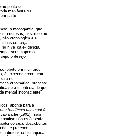
como ponto de
tória manifesta ou
, em parte
o caso, a monogamia, que
ções amorosas, assim como
o, não cronológica e a
linhas de força
no nível da exigência.
tempo, seus aspectos
seja, o desejo
a se repete em inúmeros
os, é colocada como uma
oia e no
fesa automática, presente
fica-se a inferência de que
da mental inconsciente"
icos, aponta para a
re a tendência universal à
 Laplanche (1992), mais
icanálise não está isenta
, podendo suas descobertas
 não se pretende
e à dimensão hierárquica,