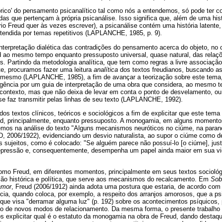
stórico' do pensamento psicanalítico tal como nós a entendemos, só pode ter 
das que pertençam à própria psicanálise. Isso significa que, além de uma his
prio Freud quer às vezes escrever), a psicanálise contém uma história latente
tendida por temas repetitivos (LAPLANCHE, 1985, p. 9).
interpretação dialética das contradições do pensamento acerca do objeto, n
d ao mesmo tempo enquanto pressuposto universal, quase natural, das rela
tos. Partindo da metodologia analítica, que tem como regras a livre associaçã
te, procuramos fazer uma leitura
analítica
dos textos freudianos, buscando as 
 mesmo (LAPLANCHE, 1985), a fim de avançar a teorização sobre este tema, 
gência por um guia de interpretação de uma obra que considera, ao mesmo 
contexto, mas que não deixa de levar em conta o ponto de desvelamento, ou 
se faz transmitir pelas linhas de seu texto (LAPLANCHE, 1992).
dos textos clínicos, teóricos e sociológicos a fim de explicitar que este tem
d, principalmente, enquanto pressuposto. A monogamia, em alguns moment
emos na análise do texto "Alguns mecanismos neuróticos no ciúme, na paran
2006/1922), evidenciando um desvio naturalista, ao supor o ciúme como de
sujeitos, como é colocado: "Se alguém parece não possuí-lo [o ciúme], justi
epressão e, consequentemente, desempenha um papel ainda maior em sua vi
como Freud, em diferentes momentos, principalmente em seus textos sociológ
o histórica e política, que serve aos mecanismos do recalcamento. Em
Sob
amor
, Freud (2006/1912) ainda adota uma postura que estaria, de acordo com
cia, quando coloca, por exemplo, a respeito dos arranjos amorosos, que a ps
que visa "derramar alguma luz" (p. 192) sobre os acontecimentos psíquicos
ção de novos modos de relacionamento. Da mesma forma, o presente trabalho
 explicitar qual é o estatuto da monogamia na obra de Freud, dando destaqu