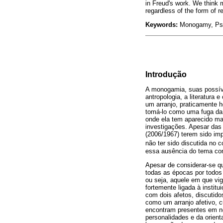
in Freud's work. We think m
regardless of the form of re
Keywords:
Monogamy, Psych
Introdução
A monogamia, suas possívei
antropologia, a literatura 
um arranjo, praticamente 
tomá-lo como uma fuga da 
onde ela tem aparecido ma
investigações. Apesar das 
(2006/1967) terem sido im
não ter sido discutida no c
essa ausência do tema com
Apesar de considerar-se q
todas as épocas por todos o
ou seja, aquele em que vig
fortemente ligada à insti
com dois afetos, discutid
como um arranjo afetivo, c
encontram presentes em no
personalidades e da orien