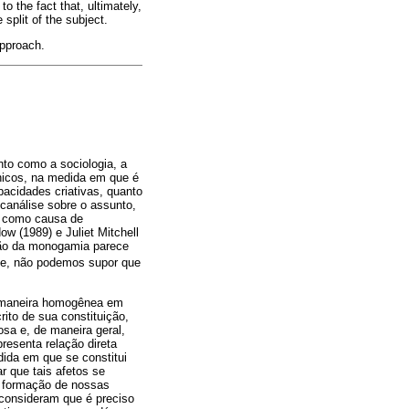
 the fact that, ultimately,
 split of the subject.
approach.
nto como a sociologia, a
línicos, na medida em que é
acidades criativas, quanto
canálise sobre o assunto,
ue como causa de
w (1989) e Juliet Mitchell
tão da monogamia parece
te, não podemos supor que
e maneira homogênea em
rito de sua constituição,
osa e, de maneira geral,
resenta relação direta
dida em que se constitui
r que tais afetos se
a formação de nossas
 consideram que é preciso