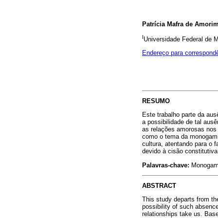
Patrícia Mafra de Amori
I
Universidade Federal de M
Endereço para correspond
RESUMO
Este trabalho parte da a
a possibilidade de tal aus
as relações amorosas nos
como o tema da monogamia
cultura, atentando para o 
devido à cisão constitutiva
Palavras-chave:
Monogamia,
ABSTRACT
This study departs from th
possibility of such absenc
relationships take us. Ba