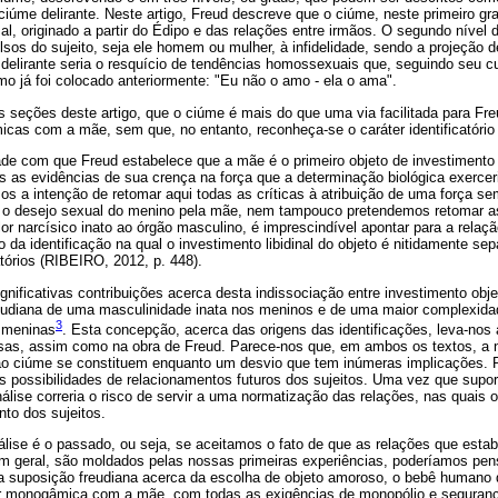
ciúme delirante. Neste artigo, Freud descreve que o ciúme, neste primeiro gr
, originado a partir do Édipo e das relações entre irmãos. O segundo nível d
ulsos do sujeito, seja ele homem ou mulher, à infidelidade, sendo a projeção
 delirante seria o resquício de tendências homossexuais que, seguindo seu 
o já foi colocado anteriormente: "Eu não o amo - ela o ama".
s seções deste artigo, que o ciúme é mais do que uma via facilitada para Fre
icas com a mãe, sem que, no entanto, reconheça-se o caráter identificatório
dade com que Freud estabelece que a mãe é o primeiro objeto de investimento l
s as evidências de sua crença na força que a determinação biológica exercer
 a intenção de retomar aqui todas as críticas à atribuição de uma força sem
 o desejo sexual do menino pela mãe, nem tampouco pretendemos retomar a
lor narcísico inato ao órgão masculino, é imprescindível apontar para a relaçã
a identificação na qual o investimento libidinal do objeto é nitidamente se
atórios (RIBEIRO, 2012, p. 448).
ignificativas contribuições acerca desta indissociação entre investimento objet
a freudiana de uma masculinidade inata nos meninos e de uma maior complexid
3
s meninas
. Esta concepção, acerca das origens das identificações, leva-nos 
as, assim como na obra de Freud. Parece-nos que, em ambos os textos, a n
ao ciúme se constituem enquanto um desvio que tem inúmeras implicações. 
as possibilidades de relacionamentos futuros dos sujeitos. Uma vez que supo
nálise correria o risco de servir a uma normatização das relações, nas quais 
to dos sujeitos.
álise é o passado, ou seja, se aceitamos o fato de que as relações que es
geral, são moldados pelas nossas primeiras experiências, poderíamos pensar
a suposição freudiana acerca da escolha de objeto amoroso, o bebê humano
 monogâmica com a mãe, com todas as exigências de monopólio e segurança