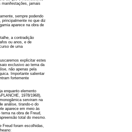
s manifestações, jamais
nidamente, sempre podendo
 principalmente no que diz
nogamia aparece na obra de
alhe, a contradição
afos ou anos, e de
decurso de uma
uscaremos explicitar estes
saio exclusivo ao tema da
lise, não apenas pela
ica. Importante salientar
ntram fortemente
ja enquanto elemento
LAPLANCHE, 1978/1968),
ão monogâmica serviram na
 análise, tirando-o do
 ele aparece em meio às
o tema na obra de Freud,
 apreensão total do mesmo.
e Freud foram escolhidas,
cheano: