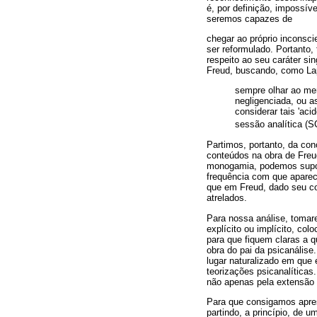
é, por definição, impossí
seremos capazes de
chegar ao próprio inconsc
ser reformulado. Portanto
respeito ao seu caráter si
Freud, buscando, como La
sempre olhar ao men
negligenciada, ou a
considerar tais 'ac
sessão analítica (
Partimos, portanto, da co
conteúdos na obra de Freu
monogamia, podemos supor 
frequência com que aparec
que em Freud, dado seu co
atrelados.
Para nossa análise, tomar
explícito ou implícito, c
para que fiquem claras a 
obra do pai da psicanálise
lugar naturalizado em que 
teorizações psicanalíticas
não apenas pela extensão 
Para que consigamos apres
partindo, a princípio, de u