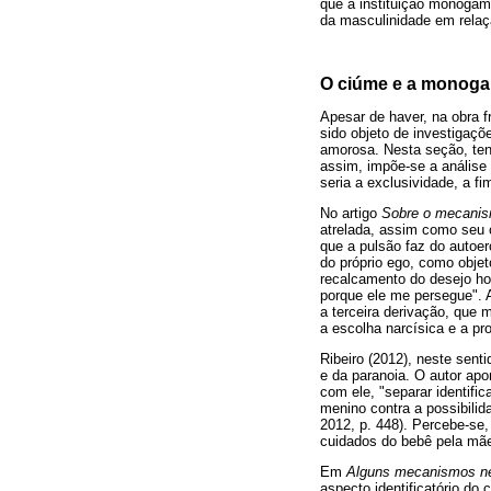
que a instituição monogâm
da masculinidade em relaç
O ciúme e a monoga
Apesar de haver, na obra f
sido objeto de investigaç
amorosa. Nesta seção, te
assim, impõe-se a análise
seria a exclusividade, a f
No artigo
Sobre o mecanis
atrelada, assim como seu c
que a pulsão faz do autoer
do próprio ego, como obje
recalcamento do desejo hom
porque ele me persegue". 
a terceira derivação, que 
a escolha narcísica e a pro
Ribeiro (2012), neste sent
e da paranoia. O autor apo
com ele, "separar identifi
menino contra a possibilid
2012, p. 448). Percebe-se,
cuidados do bebê pela mã
Em
Alguns mecanismos ne
aspecto identificatório do