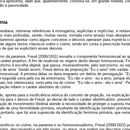
ica apresenta, dado que, aparentemente, constitui-se, em grande medida, co
ão à passividade.
mia
reudiana, inúmeras referências à monogamia, explícitas e implícitas, é notá
ões mais profundas, sendo, muitas vezes, tomada como arranjo mais desejável
ntaremos apontar como alguns conceitos e desvios operaram para mantê-la 
 de alguns textos clássicos sobre o ciúme, tendo em conta a prescrição fu
im de que se explicitem esses desvios.
mo da paranoia
, Freud (2006/1911) ressalta o componente homossexual ao qu
aráter projetivo. A fim de explicitar as origens deste desejo homossexual, 
otismo à escolha objetal, que passa, invariavelmente, pelo narcisismo, ou seja
to de amor. Sendo assim, Freud deriva da proposição "Eu
o
amo" três saídas d
ossexual. A primeira delas se daria enquanto um delírio de perseguição: "E
A segunda seria pela via da erotomania: "Eu não o amo - eu a amo, porque 
mais nos interessaria, seria pela via do ciúme: "Eu não o amo - ela o ama". P
jeção inibem o caráter alteritário do ciúme.
ido, aponta para a insuficiência teórica do conceito de projeção, na explica
nta para o desvio de Freud, ao deixar de lado o caráter identificatório, prese
cação de investimento libidinal atende à necessidade de proteger a suposta ma
ade de uma feminilidade primária, resultante da identificação também primár
 portanto, que há uma supressão da identificação feminina primária, que seria
e.
uróticos no ciúme, na paranoia e no homossexualismo
, Freud (2006/1922) p
 ciúme, descrevendo-o em três níveis, ou graus, que podem ser descritos co