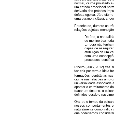
normal, ciúme projetado e 
um estado emocional normal
derivaria dos próprios imp
defesa egoica. Já o ciúme
uma paranoia clássica, com
Percebe-se, durante as trê
relações objetais monogâm
De fato, a naturali
do menino traz toda
Embora não tenhamos
capaz de assegurar
atribuição de um va
com uma concepção d
processos identific
Ribeiro (2005, 2012) traz s
faz cair por terra a idei
formações identitárias na
ciúme nas relações amoros
universalidade associada 
apontar o estreitamento d
traçar um destino, a psica
definidos desde o nascimen
Ora, se o tempo da psican
nossos comportamentos em 
naturalmente como indica 
que poderíamos considerar