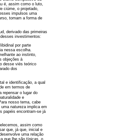
au é, assim como o luto,
e ciúme, o projetado,
 desses impulsos uma
curso, tomam a forma de
ud, derivado das primeiras
 desses investimentos:
ibidinal por parte
ia nessa escolha.
elhante ao instinto,
s objeções à
o desse viés teórico
parado dos
al e identificação, a qual
ade em termos de
a repensar o lugar do
aturalidade e
Para nosso tema, cabe
r uma natureza implica em
os papéis encontram-se já
tabelecemos, assim como
 que, já que, inicial e
 desenvolve uma relação
 que lhe são típicas, o