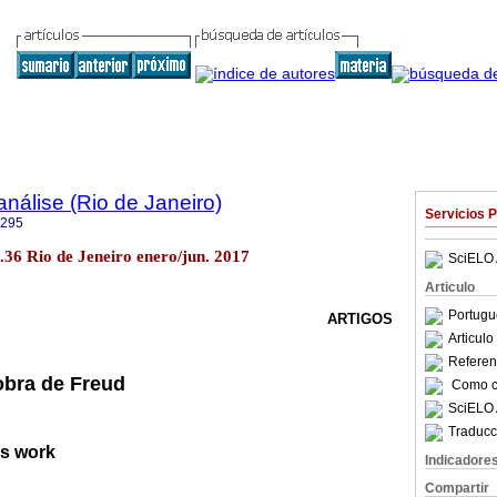
nálise (Rio de Janeiro)
Servicios 
6295
o.36 Rio de Jeneiro enero/jun. 2017
SciELO 
Articulo
Portugu
ARTIGOS
Articul
Referenc
bra de Freud
Como ci
SciELO 
Traducc
s work
Indicadore
Compartir