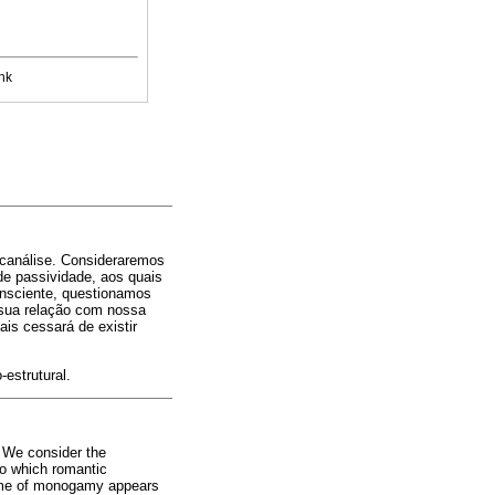
nk
canálise. Consideraremos
 de passividade, aos quais
nsciente, questionamos
sua relação com nossa
ais cessará de existir
estrutural.
. We consider the
to which romantic
heme of monogamy appears