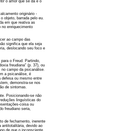
tir o amor que se dá e o
lcamento originário -
o objeto, barrada pelo eu.
da em que reativa as
o no enriquecimento
ncer ao campo das
o significa que ela seja
oria, deslocando seu foco e
para o Freud. Partindo,
xia freudiana" (p. 37), ou
s no campo da psicanálise.
om a psicanálise, é
e a defesa ou mesmo entre
istem, demonstra-se nos
ção de sintomas.
ente. Posicionando-se não
reduções linguísticas do
esentações-coisa ou
do freudiano seria,
to de fechamento, inerente
antitotalitária, devido ao
ano de que o inconsciente