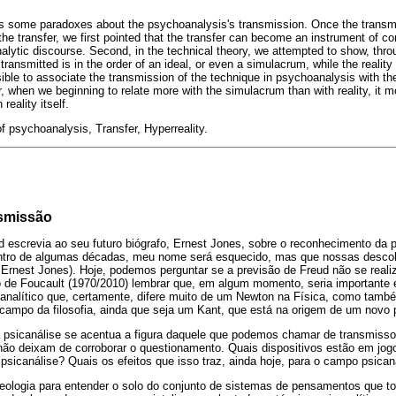
ess some paradoxes about the psychoanalysis's transmission. Once the transm
he transfer, we first pointed that the transfer can become an instrument of co
analytic discourse. Second, in the technical theory, we attempted to show, thr
transmitted is in the order of an ideal, or even a simulacrum, while the reality 
sible to associate the transmission of the technique in psychoanalysis with the
or, when we beginning to relate more with the simulacrum than with reality, it m
reality itself.
 psychoanalysis, Transfer, Hyperreality.
nsmissão
escrevia ao seu futuro biógrafo, Ernest Jones, sobre o reconhecimento da p
ntro de algumas décadas, meu nome será esquecido, mas que nossas descob
 Ernest Jones). Hoje, podemos perguntar se a previsão de Freud não se reali
o de Foucault (1970/2010) lembrar que, em algum momento, seria importante 
nalítico que, certamente, difere muito de um Newton na Física, como tamb
ampo da filosofia, ainda que seja um Kant, que está na origem de um novo p
 psicanálise se acentua a figura daquele que podemos chamar de transmiss
 não deixam de corroborar o questionamento. Quais dispositivos estão em jo
sicanálise? Quais os efeitos que isso traz, ainda hoje, para o campo psicana
eologia para entender o solo do conjunto de sistemas de pensamentos que t