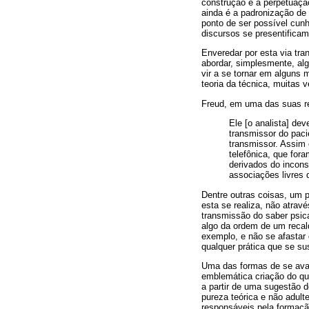
construção e a perpetuação
ainda é a padronização de 
ponto de ser possível cun
discursos se presentifica
Enveredar por esta via tr
abordar, simplesmente, al
vir a se tornar em alguns 
teoria da técnica, muitas 
Freud, em uma das suas re
Ele [o analista] de
transmissor do paci
transmissor. Assim 
telefônica, que for
derivados do incons
associações livres 
Dentre outras coisas, um p
esta se realiza, não atrav
transmissão do saber psica
algo da ordem de um recal
exemplo, e não se afastar 
qualquer prática que se sus
Uma das formas de se avan
emblemática criação do qu
a partir de uma sugestão 
pureza teórica e não adult
responsáveis pela formaçã