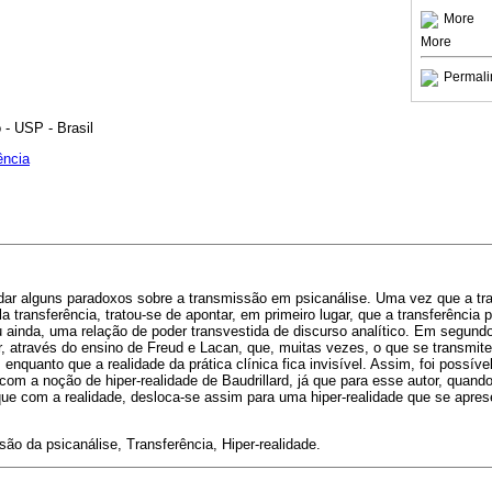
More
More
Permali
 - USP - Brasil
ência
ordar alguns paradoxos sobre a transmissão em psicanálise. Uma vez que a t
la transferência, tratou-se de apontar, em primeiro lugar, que a transferência
u ainda, uma relação de poder transvestida de discurso analítico. Em segundo 
, através do ensino de Freud e Lacan, que, muitas vezes, o que se transmit
enquanto que a realidade da prática clínica fica invisível. Assim, foi possív
com a noção de hiper-realidade de Baudrillard, já que para esse autor, quand
ue com a realidade, desloca-se assim para uma hiper-realidade que se apres
ão da psicanálise, Transferência, Hiper-realidade.