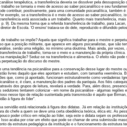
nálise terapêutica, a transferência deveria se dissolver pela dessuposição d
de trabalho se tornaria o meio de acesso ao saber psicanalítico e seu fundamen
pode contribuir, positivamente, para uma comunidade psicanalítica, também é
or exemplo, se a transferência é o meio de acesso ao saber psicanalítico, i
 transferência está associada a um trabalho. Quanto mais transferência, mais 
. 9). Da mesma forma que a referida transferência de trabalho, para Lacan,
diretor de Escola. 'O ensino' tratava-se do dele, reproduzido e difundido pelo
a de trabalho se impõe? Aquela que significa trabalhar para o mestre e perpet
o que a posição militante, que aparece em alguns psicanalistas, que são ten
análise, senão uma religião, no mínimo uma doutrina. Mais ainda, por vezes,
ransferência de trabalho, torna-se o meio e a manutenção da própria clínica.
sa manipulação? Seduz-se na transferência e alimenta-a. O efeito não pode s
 perpetuação do discurso do mestre.
e uma tendência na psicanálise para a conservação desse lugar do mestre ou
 estão livres daquilo que eles apontam e estudam, com tamanha veemência.
ções que, como já apontado, funcionam estruturalmente como verdadeiras Igr
análise e, é claro, a manutenção dos padres da paróquia. Aos fiéis catequi
através dos grupos de leitura, revelará a verdade. Para, além disso, presenc
es sedutores tentarem colonizar - em nome da psicanálise - algumas regiões
rioso nesse tipo de relação sustentada pela transmissão é aquilo que Birman
ão à figura do líder".
a servidão está relacionada à figura dos didatas. Já em relação às instituiçõe
ura do chefe a quem se deve uma certa obediência teórica, ética etc. As pes
ouco poder crítico em relação ao líder, seja este o didata sejam os profess
s. Isso acaba por criar um efeito que pode se chamar de uma submissão maso
nto da estrutura pedagógica da instituição e o funcionamento da estrutura te