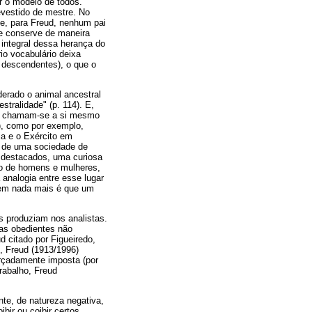
er o modelo de todos.
evestido de mestre. No
ue, para Freud, nenhum pai
se conserve de maneira
 integral dessa herança do
io vocabulário deixa
te descendentes), o que o
derado o animal ancestral
tralidade" (p. 114). E,
co chamam-se a si mesmo
r), como por exemplo,
ja e o Exército em
o de uma sociedade de
 destacados, uma curiosa
ção de homens e mulheres,
nalogia entre esse lugar
otem nada mais é que um
 produziam nos analistas.
stas obedientes não
 citado por Figueiredo,
, Freud (1913/1996)
orçadamente imposta (por
trabalho, Freud
te, de natureza negativa,
bir ou coibir certos