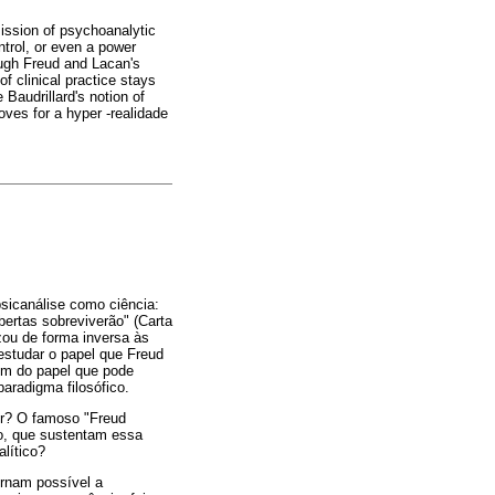
ission of psychoanalytic
ntrol, or even a power
ough Freud and Lacan's
of clinical practice stays
 Baudrillard's notion of
oves for a hyper -realidade
sicanálise como ciência:
ertas sobreviverão" (Carta
zou de forma inversa às
estudar o papel que Freud
ém do papel que pode
aradigma filosófico.
or? O famoso "Freud
go, que sustentam essa
lítico?
ornam possível a