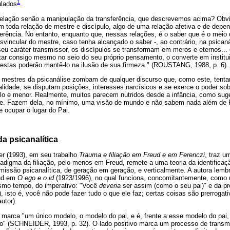
1
ulados
.
 relação senão a manipulação da transferência, que descrevemos acima? Ob
m toda relação de mestre e discípulo, algo de uma relação afetiva e de depe
rência. No entanto, enquanto que, nessas relações, é o saber que é o meio
svincular do mestre, caso tenha alcançado o saber -, ao contrário, na psican
eu caráter transmissor, os discípulos se transformam em meros e eternos... 
tar consigo mesmo no seio do seu próprio pensamento, o converte em institui
 estas poderão mantê-lo na ilusão de sua firmeza." (ROUSTANG, 1988, p. 6).
 mestres da psicanálise zombam de qualquer discurso que, como este, tenta
ialidade, se disputam posições, interesses narcísicos e se exerce o poder so
olo e menor. Realmente, muitos parecem nutridos desde a infância, como sug
se. Fazem dela, no mínimo, uma visão de mundo e não sabem nada além de F
 ocupar o lugar do Pai.
a psicanalítica
r (1993), em seu trabalho
Trauma e filiação em Freud e em Ferenczi
, traz u
radigma da filiação, pelo menos em Freud, remete a uma teoria da identifica
missão psicanalítica, de geração em geração, e verticalmente. A autora lembr
eud em
O ego e o id
(1923/1996), no qual funciona, concomitantemente, como
esmo tempo, do imperativo: "Você
deveria
ser assim (como o seu pai)" e da pr
, isto é, você não pode fazer tudo o que ele faz; certas coisas são prerroga
utor).
 marca "um único modelo, o modelo do pai, e é, frente a esse modelo do pai,
ivo" (SCHNEIDER, 1993, p. 32). O lado positivo marca um processo de transmi