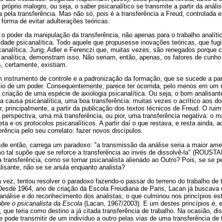
 próprio malogro, ou seja, o saber psicanalítico se transmite a partir da anál
 pela transferência. Mas não só, pois é a transferência a Freud, controlada
 forma de evitar adulterações teóricas.
o poder da manipulação da transferência, não apenas para o trabalho analític
de psicanalítica. Todo aquele que propusesse inovações teóricas, que fug
canalítica. Jung, Adler e Ferenczi que, muitas vezes, são renegados porque c
analítica, demonstram isso. Não seriam, então, apenas, os fatores de cunho t
, certamente, existiam.
m instrumento de controle e a padronização da formação, que se sucede a part
cio de um poder. Consequentemente, parece ter ocorrida, pelo menos em um 
 criação de uma espécie de axiologia psicanalítica. Ou seja, o bom analisant
da causa psicanalítica, uma boa transferência: muitas vezes o acrítico aos 
, principalmente, a partir da publicação dos textos técnicos de Freud. O rui
 perspectiva, uma má transferência, ou pior, uma transferência negativa: o ma
ta e os protocolos psicanalíticos. A partir daí o que restava, e resta ainda, 
ferência pelo seu correlato: fazer novos discípulos.
esde então, carrega um paradoxo: "a transmissão da análise seria a maior ame
 tal supõe que se reforce a transferência ao invés de dissolvê-la" (ROUSTA
 a transferência, como se tornar psicanalista alienado ao Outro? Pois, se se 
lisante, não se se anula enquanto analista?
 vez, tentou resolver o paradoxo fazendo-o passar do terreno do trabalho de 
. Desde 1964, ano de criação da Escola Freudiana de Paris, Lacan já buscava
análise e do reconhecimento dos analistas, o que culminou nos princípios e
bre o psicanalista da Escola
(Lacan, 1967/2003). E um destes princípios é, e
, que teria como destino a já citada transferência de trabalho. Na ocasião, d
e pode transmitir de um indivíduo a outro pelas vias de uma transferência de t