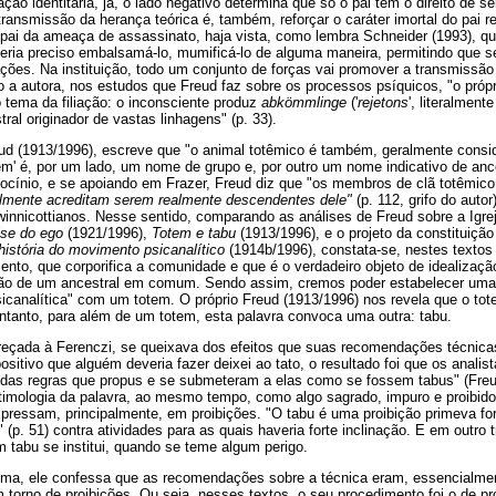
ação identitária, já, o lado negativo determina que só o pai tem o direito de s
ransmissão da herança teórica é, também, reforçar o caráter imortal do pai r
 pai da ameaça de assassinato, haja vista, como lembra Schneider (1993), q
Seria preciso embalsamá-lo, mumificá-lo de alguma maneira, permitindo que 
ações. Na instituição, todo um conjunto de forças vai promover a transmissão
do a autora, nos estudos que Freud faz sobre os processos psíquicos, "o própr
o tema da filiação: o inconsciente produz
abkömmlinge
('
rejetons
', literalmen
ral originador de vastas linhagens" (p. 33).
eud (1913/1996), escreve que "o animal totêmico é também, geralmente consi
m' é, por um lado, um nome de grupo e, por outro um nome indicativo de ances
ocínio, e se apoiando em Frazer, Freud diz que "os membros de clã totêmi
lmente acreditam serem realmente descendentes dele"
(p. 112, grifo do auto
winnicottianos. Nesse sentido, comparando as análises de Freud sobre a Igre
ise do ego
(1921/1996),
Totem e tabu
(1913/1996), e o projeto da constituiçã
história do movimento psicanalítico
(1914b/1996), constata-se, nestes textos
ento, que corporifica a comunidade e que é o verdadeiro objeto de idealiza
o de um ancestral em comum. Sendo assim, cremos poder estabelecer uma a
sicanalítica" com um totem. O próprio Freud (1913/1996) nos revela que o t
ntanto, para além de um totem, esta palavra convoca uma outra: tabu.
eçada à Ferenczi, se queixava dos efeitos que suas recomendações técnicas
ositivo que alguém deveria fazer deixei ao tato, o resultado foi que os anali
 das regras que propus e se submeteram a elas como se fossem tabus" (Freud
etimologia da palavra, ao mesmo tempo, como algo sagrado, impuro e proibido
xpressam, principalmente, em proibições. "O tabu é uma proibição primeva f
 (p. 51) contra atividades para as quais haveria forte inclinação. E em outro 
 tabu se institui, quando se teme algum perigo.
ma, ele confessa que as recomendações sobre a técnica eram, essencialmen
 torno de proibições. Ou seja, nesses textos, o seu procedimento foi o de proi