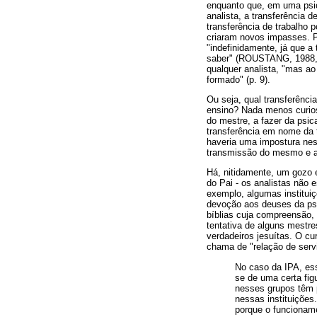
enquanto que, em uma psica
analista, a transferência 
transferência de trabalho 
criaram novos impasses. P
"indefinidamente, já que a
saber" (ROUSTANG, 1988, p
qualquer analista, "mas ao 
formado" (p. 9).
Ou seja, qual transferênci
ensino? Nada menos curios
do mestre, a fazer da psic
transferência em nome da t
haveria uma impostura nes
transmissão do mesmo e a
Há, nitidamente, um gozo 
do Pai - os analistas não
exemplo, algumas institui
devoção aos deuses da psic
bíblias cuja compreensão, 
tentativa de alguns mestr
verdadeiros jesuítas. O cu
chama de "relação de servid
No caso da IPA, ess
se de uma certa fig
nesses grupos têm p
nessas instituiçõe
porque o funcioname