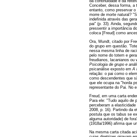
da continuidade e da reiter
Conceber, dessa forma, a t
entanto, como preservar o
morre de morte natural? "
indefinida através das ger
pai" (p. 33). Ainda, segun
pressentir a importância d
coloca [Freud] como ancest
Ora, Wundt, citado por Fr
do grupo em questão. 'Tote
nessa mesma linha de raci
pelo nome do totem e
gera
freudianos, lacanianos ou 
Psicologia de grupo e anál
psicanálise exposto em
A 
relação: o pai como o elem
como descendentes que sã
que ele ocupa na "horda p
representante do Pai. No e
Freud, em uma carta ender
Para ele: "Tudo aquilo de p
perceberam a elasticidade
2008, p. 16). Partindo da 
postula que os tabus se e
alguma autoridade) de fora"
(1918a/1996) afirma que um
Na mesma carta citada aci
cujas diretrizes giravam em