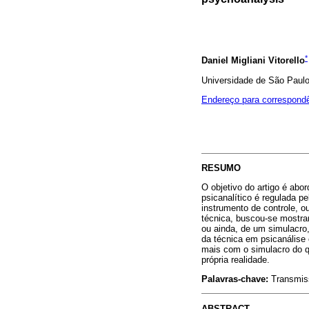
*
Daniel Migliani Vitorello
Universidade de São Paulo
Endereço para correspond
RESUMO
O objetivo do artigo é ab
psicanalítico é regulada pe
instrumento de controle, o
técnica, buscou-se mostrar
ou ainda, de um simulacro, 
da técnica em psicanálise 
mais com o simulacro do q
própria realidade.
Palavras-chave:
Transmiss
ABSTRACT