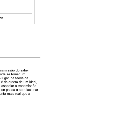
nk
ransmissão do saber
 pode se tornar um
lugar, na teoria da
e é da ordem de um ideal,
el associar a transmissão
o se passa a se relacionar
enta mais real que a