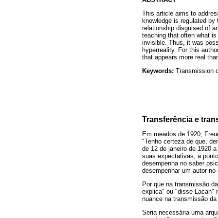
This article aims to addr
knowledge is regulated by t
relationship disguised of 
teaching that often what is 
invisible. Thus, it was pos
hyperreality. For this auth
that appears more real than 
Keywords:
Transmission of
Transferência e tra
Em meados de 1920, Freud 
"Tenho certeza de que, de
de 12 de janeiro de 1920 a
suas expectativas, a pont
desempenha no saber psica
desempenhar um autor no c
Por que na transmissão da
explica" ou "disse Lacan"
nuance na transmissão da p
Seria necessária uma arqu