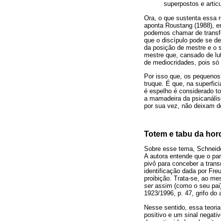
superpostos e artic
Ora, o que sustenta essa
aponta Roustang (1988), e
podemos chamar de transfe
que o discípulo pode se de
da posição de mestre e o s
mestre que, cansado de lu
de mediocridades, pois só
Por isso que, os pequenos
truque. É que, na superfic
é espelho é considerado t
a mamadeira da psicanáli
por sua vez, não deixam de
Totem e tabu da hord
Sobre esse tema, Schneide
A autora entende que o pa
pivô para conceber a trans
identificação dada por Fr
proibição. Trata-se, ao m
ser
assim (como o seu pai)
1923/1996, p. 47, grifo do a
Nesse sentido, essa teoria
positivo e um sinal negat