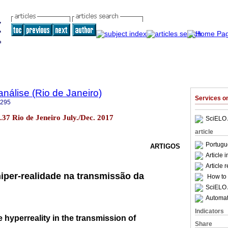
nálise (Rio de Janeiro)
Services 
6295
o.37 Rio de Jeneiro July./Dec. 2017
SciELO 
article
Portugu
ARTIGOS
Article 
Article 
hiper-realidade na transmissão da
How to c
SciELO 
Automati
Indicators
 hyperreality in the transmission of
Share