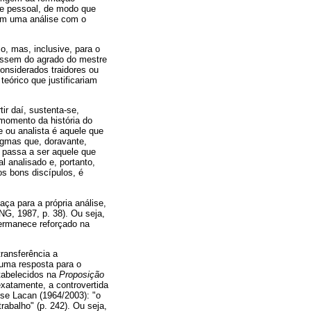
ise pessoal, de modo que
 em uma análise com o
o, mas, inclusive, para o
issem do agrado do mestre
onsiderados traidores ou
eórico que justificariam
ir daí, sustenta-se,
momento da história do
e ou analista é aquele que
dogmas que, doravante,
m passa a ser aquele que
l analisado e, portanto,
aos bons discípulos, é
aça para a própria análise,
NG, 1987, p. 38). Ou seja,
permanece reforçado na
transferência a
 uma resposta para o
stabelecidos na
Proposição
xatamente, a controvertida
isse Lacan (1964/2003): "o
rabalho" (p. 242). Ou seja,