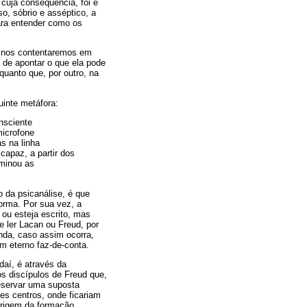
 cuja consequência, foi e
so, sóbrio e asséptico, a
ara entender como os
e nos contentaremos em
 de apontar o que ela pode
quanto que, por outro, na
inte metáfora:
onsciente
microfone
s na linha
capaz, a partir dos
rminou as
o da psicanálise, é que
orma. Por sua vez, a
 ou esteja escrito, mas
 ler Lacan ou Freud, por
nda, caso assim ocorra,
um eterno faz-de-conta.
aí, é através da
s discípulos de Freud que,
reservar uma suposta
tes centros, onde ficariam
origem da formação