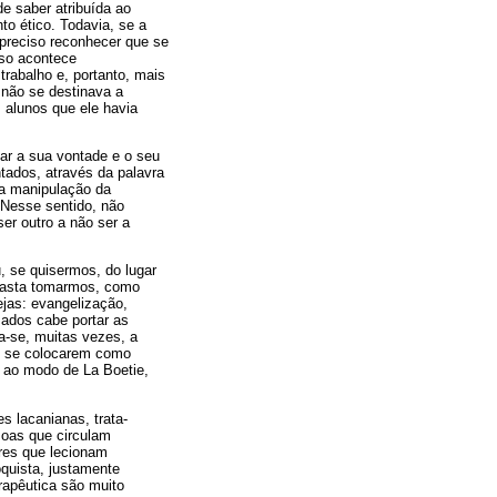
e saber atribuída ao
to ético. Todavia, se a
 preciso reconhecer que se
sso acontece
trabalho e, portanto, mais
 não se destinava a
s alunos que ele havia
uar a sua vontade e o seu
tados, através da palavra
 a manipulação da
 Nesse sentido, não
er outro a não ser a
, se quisermos, do lugar
 Basta tomarmos, como
ejas: evangelização,
sados cabe portar as
ia-se, muitas vezes, a
 e se colocarem como
, ao modo de La Boetie,
s lacanianas, trata-
soas que circulam
ores que lecionam
quista, justamente
rapêutica são muito