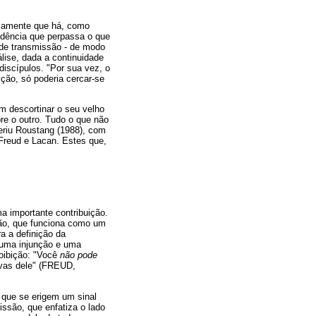
viamente que há, como
ndência que perpassa o que
 de transmissão - de modo
álise, dada a continuidade
discípulos. "Por sua vez, o
ção, só poderia cercar-se
m descortinar o seu velho
bre o outro. Tudo o que não
eriu Roustang (1988), com
reud e Lacan. Estes que,
ma importante contribuição.
ção, que funciona como um
a a definição da
 uma injunção e uma
oibição: "Você
não pode
tivas dele" (FREUD,
 que se erigem um sinal
ssão, que enfatiza o lado