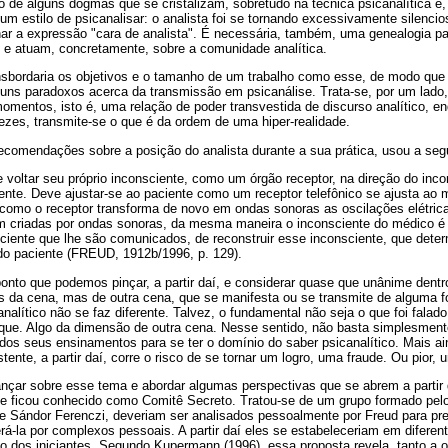
 de alguns dogmas que se cristalizam, sobretudo na técnica psicanalítica e,
um estilo de psicanalisar: o analista foi se tornando excessivamente silencio
har a expressão "cara de analista". É necessária, também, uma genealogia p
m e atuam, concretamente, sobre a comunidade analítica.
ansbordaria os objetivos e o tamanho de um trabalho como esse, de modo qu
guns paradoxos acerca da transmissão em psicanálise. Trata-se, por um lado,
momentos, isto é, uma relação de poder transvestida de discurso analítico, en
vezes, transmite-se o que é da ordem de uma hiper-realidade.
comendações sobre a posição do analista durante a sua prática, usou a segu
ve voltar seu próprio inconsciente, como um órgão receptor, na direção do inc
ente. Deve ajustar-se ao paciente como um receptor telefônico se ajusta ao 
como o receptor transforma de novo em ondas sonoras as oscilações elétrica
am criadas por ondas sonoras, da mesma maneira o inconsciente do médico é 
ciente que lhe são comunicados, de reconstruir esse inconsciente, que dete
do paciente (FREUD, 1912b/1996, p. 129).
onto que podemos pinçar, a partir daí, e considerar quase que unânime dentr
és da cena, mas de outra cena, que se manifesta ou se transmite de alguma f
nalítico não se faz diferente. Talvez, o fundamental não seja o que foi falado
que. Algo da dimensão de outra cena. Nesse sentido, não basta simplesmente
dos seus ensinamentos para se ter o domínio do saber psicanalítico. Mais ai
tente, a partir daí, corre o risco de se tornar um logro, uma fraude. Ou pior, 
çar sobre esse tema e abordar algumas perspectivas que se abrem a partir d
e ficou conhecido como Comitê Secreto. Tratou-se de um grupo formado pelo
de Sándor Ferenczi, deveriam ser analisados pessoalmente por Freud para p
erá-la por complexos pessoais. A partir daí eles se estabeleceriam em diferen
o dos iniciantes. Segundo Kupermann (1996), essa proposta revela, tanto a 