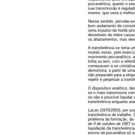
psicanalítica, quanto o seu
sua transmissão é regulada
mestre, que seria a melhor
Nesse sentido, percebe-se 
bom andamento da comunida
seria expulso da horda psi
desertores da nobre causa 
os afastamentos, mas eles
A transferência se torna u
muitas vezes, pelo exercí
movimento psicanalítico, a
tinha ou tem, com a referi
começavam a se cristalizar
demonstra, a partir de uma
não preparado para a etique
repetir e perpetuar a trans
O dispositivo analítico, d
se o meio transmissor como
se não é possível liquidar
transferência enquanto ana
Lacan (1970/2003), por sua
transferência de trabalho
problema da formação, da 
de 9 de outubro de 1967 so
liquidação da transferência
ensino da psicanálise só s