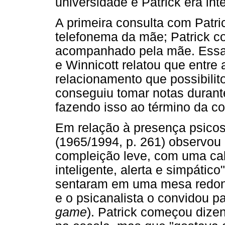
universidade e Patrick era int
A primeira consulta com Patr
telefonema da mãe; Patrick c
acompanhado pela mãe. Essa 
e Winnicott relatou que entr
relacionamento que possibili
conseguiu tomar notas durant
fazendo isso ao término da co
Em relação à presença psicos
(1965/1994, p. 261) observou
compleição leve, com uma cab
inteligente, alerta e simpático
sentaram em uma mesa redond
e o psicanalista o convidou pa
game
). Patrick começou dize