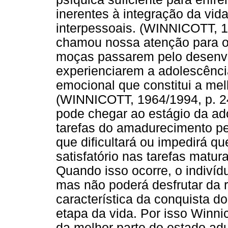
inerentes à integração da vida
interpessoais. (WINNICOTT, 19
chamou nossa atenção para o
moças passarem pelo desenv
experienciarem a adolescênc
emocional que constitui a mel
(WINNICOTT, 1964/1994, p. 249
pode chegar ao estágio da ad
tarefas do amadurecimento per
que dificultará ou impedirá q
satisfatório nas tarefas matur
Quando isso ocorre, o indiví
mas não poderá desfrutar da 
característica da conquista d
etapa da vida. Por isso Winnic
da melhor parte do estado adu