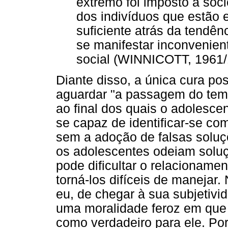
extremo foi imposto à soc
dos indivíduos que estão 
suficiente atrás da tendên
se manifestar inconvenien
social (WINNICOTT, 1961/1
Diante disso, a única cura po
aguardar "a passagem do tem
ao final dos quais o adolescen
se capaz de identificar-se co
sem a adoção de falsas soluçõ
os adolescentes odeiam soluçõ
pode dificultar o relacionam
torná-los difíceis de manejar.
eu, de chegar à sua subjetiv
uma moralidade feroz em que 
como verdadeiro para ele. Por