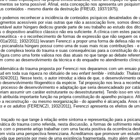
agmentos se torna possível. Afinal, esta concepção nos apresenta um psiquis
us conteúdos - mesmo diante da destruição (FREUD, 1937/1975).
e podemos reconhecer a incidência de conteúdos psíquicos desatrelados de u
gmentos acessíveis por vias outras que não a associação livre, somos dire
otável autor húngaro dedicou grande parte de seu trabalho ao estudo dos ditos
 o dispositivo analítico clássico não era suficiente. A clínica com estes paci
eurótica - e o reconhecimento de formas de expressão que não seguem os m
1a/2011; 1932/2011) levaram Ferenczi a propor uma forma de defesa não re
o psicanalista húngaro possui como uma de suas mais ricas contribuições - e
 de complexa teoria do trauma e suas consequências para a constituição do 
figura como uma fonte valiosa nos dias atuais no que tange ao debate refere
m como ao desenvolvimento da técnica e do enquadre no atendimento clínico
oblemática do trauma proposta por Ferenczi nos deparamos com um ensaio p
eud em toda sua riqueza no obituário de seu
enfant terrible
- intitulado:
Thalass
4/2011). Nesse texto, o autor introduz a ideia de que, o desenvolvimento on
desenvolvimento filogenético da espécie. Tal proposição nos leva a reconhec
 processo de desenvolvimento e adaptação que seria desencadeado por catás
riam assumir um caráter estruturante ou desestruturante). Tendo isso em vi
 atribuída importante função na própria constituição do aparelho psíquico. Afin
 a reconstrução - ou mesmo reorganização - do aparelho é alcançada. Anos
as e os adultos
(FERENCZI, 1932/2011), Ferenczi apresenta os efeitos de um
 traçado no que tange à relação entre sintoma e representação para a psica
ática do trauma como referida, nesta discussão, a formas de sofrimento rela
os com o presente artigo trabalhar com uma faceta positiva da ocorrência des
 em vista uma perspectiva ferencziana. Acreditamos que promover um estud
vida que persiste por meio de uma existência fragmentada, muito além de um