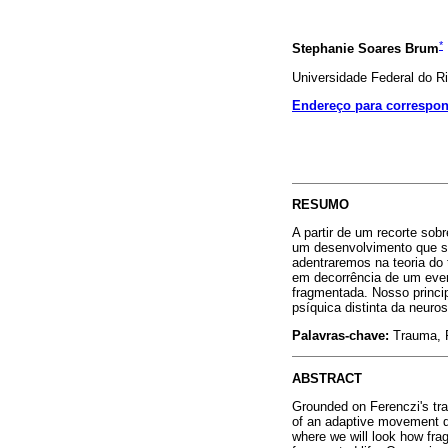
*
Stephanie Soares Brum
Universidade Federal do Ri
Endereço para correspo
RESUMO
A partir de um recorte sob
um desenvolvimento que se
adentraremos na teoria do
em decorrência de um even
fragmentada. Nosso princi
psíquica distinta da neuros
Palavras-chave:
Trauma, F
ABSTRACT
Grounded on Ferenczi's trau
of an adaptive movement du
where we will look how frag