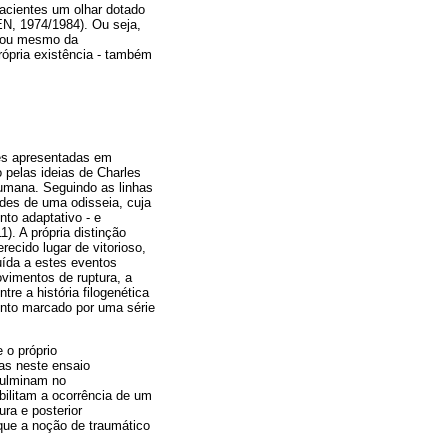
pacientes um olhar dotado
N, 1974/1984). Ou seja,
o ou mesmo da
rópria existência - também
es apresentadas em
 pelas ideias de Charles
humana. Seguindo as linhas
des de uma odisseia, cuja
to adaptativo - e
). A própria distinção
recido lugar de vitorioso,
uída a estes eventos
ovimentos de ruptura, a
e a história filogenética
ento marcado por uma série
 o próprio
tas neste ensaio
culminam no
bilitam a ocorrência de um
ra e posterior
que a noção de traumático