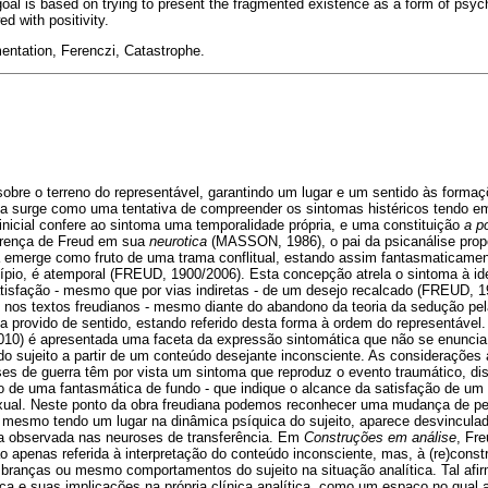
oal is based on trying to present the fragmented existence as a form of psychi
d with positivity.
ntation, Ferenczi, Catastrophe.
 sobre o terreno do representável, garantindo um lugar e um sentido às forma
uma surge como uma tentativa de compreender os sintomas histéricos tendo e
nicial confere ao sintoma uma temporalidade própria, e uma constituição
a p
crença de Freud em sua
neurotica
(MASSON, 1986), o pai da psicanálise pro
a emerge como fruto de uma trama conflitual, estando assim fantasmaticamen
cípio, é atemporal (FREUD, 1900/2006). Esta concepção atrela o sintoma à id
atisfação - mesmo que por vias indiretas - de um desejo recalcado (FREUD, 
nos textos freudianos - mesmo diante do abandono da teoria da sedução pela 
ia provido de sentido, estando referido desta forma à ordem do representáve
10) é apresentada uma faceta da expressão sintomática que não se enuncia
do sujeito a partir de um conteúdo desejante inconsciente. As considerações
oses de guerra têm por vista um sintoma que reproduz o evento traumático, d
 de uma fantasmática de fundo - que indique o alcance da satisfação de um 
xual. Neste ponto da obra freudiana podemos reconhecer uma mudança de p
 mesmo tendo um lugar na dinâmica psíquica do sujeito, aparece desvincula
 a observada nas neuroses de transferência. Em
Construções em análise
, Fr
o apenas referida à interpretação do conteúdo inconsciente, mas, à (re)cons
branças ou mesmo comportamentos do sujeito na situação analítica. Tal afir
ca e suas implicações na própria clínica analítica, como um espaço no qual 