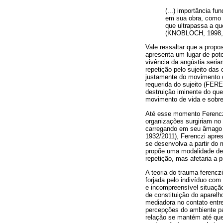
(...) importância fu
em sua obra, como n
que ultrapassa a q
(KNOBLOCH, 1998, 
Vale ressaltar que a propo
apresenta um lugar de pote
vivência da angústia seria
repetição pelo sujeito das
justamente do movimento de
requerida do sujeito (FER
destruição iminente do que
movimento de vida e sobre
Até esse momento Ferenczi 
organizações surgiriam no
carregando em seu âmago 
1932/2011), Ferenczi apre
se desenvolva a partir do
propõe uma modalidade de 
repetição, mas afetaria a 
A teoria do trauma ferenc
forjada pelo indivíduo com
e incompreensível situaçã
de constituição do aparelh
mediadora no contato entre
percepções do ambiente pa
relação se mantém até que 