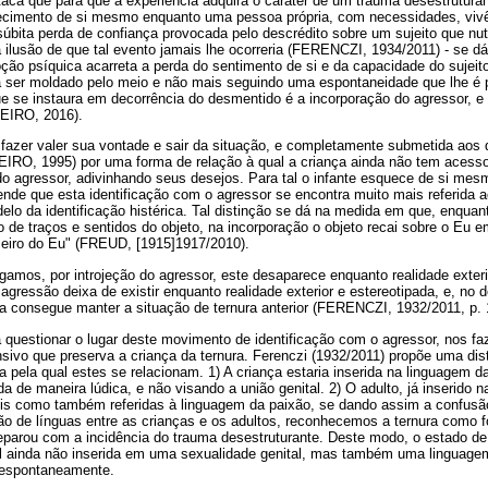
aca que para que a experiência adquira o caráter de um trauma desestruturan
ecimento de si mesmo enquanto uma pessoa própria, com necessidades, vivê
 súbita perda de confiança provocada pelo descrédito sobre um sujeito que nu
 ilusão de que tal evento jamais lhe ocorreria (FERENCZI, 1934/2011) - se 
ão psíquica acarreta a perda do sentimento de si e da capacidade do sujeito
a ser moldado pelo meio e não mais seguindo uma espontaneidade que lhe é
ue se instaura em decorrência do desmentido é a incorporação do agressor, e
HEIRO, 2016).
 fazer valer sua vontade e sair da situação, e completamente submetida aos
EIRO, 1995) por uma forma de relação à qual a criança ainda não tem acesso
o agressor, adivinhando seus desejos. Para tal o infante esquece de si mes
fende que esta identificação com o agressor se encontra muito mais referida 
lo da identificação histérica. Tal distinção se dá na medida em que, enquant
ão de traços e sentidos do objeto, na incorporação o objeto recai sobre o Eu e
eiro do Eu" (FREUD, [1915]1917/2010).
igamos, por introjeção do agressor, este desaparece enquanto realidade exteri
 a agressão deixa de existir enquanto realidade exterior e estereotipada, e, no 
ça consegue manter a situação de ternura anterior (FERENCZI, 1932/2011, p. 
 questionar o lugar deste movimento de identificação com o agressor, nos fa
vo que preserva a criança da ternura. Ferenczi (1932/2011) propõe uma dist
a pela qual estes se relacionam. 1) A criança estaria inserida na linguagem da
da de maneira lúdica, e não visando a união genital. 2) O adulto, já inserido 
ntis como também referidas à linguagem da paixão, se dando assim a confusã
ção de línguas entre as crianças e os adultos, reconhecemos a ternura como
eparou com a incidência do trauma desestruturante. Deste modo, o estado de
il ainda não inserida em uma sexualidade genital, mas também uma linguagem
 espontaneamente.