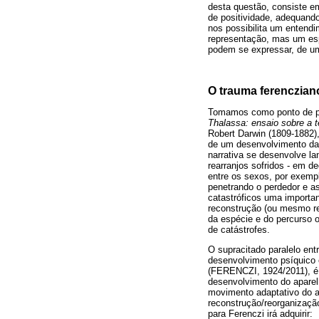
desta questão, consiste em
de positividade, adequand
nos possibilita um entend
representação, mas um esp
podem se expressar, de um
O trauma ferenczian
Tomamos como ponto de par
Thalassa: ensaio sobre a t
Robert Darwin (1809-1882),
de um desenvolvimento dar
narrativa se desenvolve la
rearranjos sofridos - em d
entre os sexos, por exemplo
penetrando o perdedor e a
catastróficos uma importan
reconstrução (ou mesmo re
da espécie e do percurso 
de catástrofes.
O supracitado paralelo ent
desenvolvimento psíquico e
(FERENCZI, 1924/2011), é
desenvolvimento do aparelh
movimento adaptativo do ap
reconstrução/reorganizaçã
para Ferenczi irá adquirir: