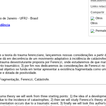
Indicadore
Links rela
Compartir
o de Janeiro - UFRJ - Brasil
Otros
Otros
ndência
Permali
re a teoria do trauma ferencziano, lançaremos nossas considerações a partir de
 dá em decorrência de um movimento adaptativo à incidência de catástrofes
 trauma desestruturante proposta por Ferenczi, onde estudaremos de que ma
to traumático; 3) por fim nos dedicaremos às considerações de Ferenczi no
pal objetivo se funda em tentar apresentar a existência fragmentada como u
e e dotada de positividade.
ragmentação, Ferenczi, Catástrofe.
ma theory we will work from three starting points: 1) the idea of a developme
e to the incidence of catastrophes; 2) then we will study Ferenczi's theory o
mentation occurs due to a traumatic event; 3) finally we will look this author'