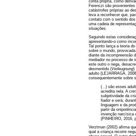
conta própria, como deriva
Ferenczi são provenientes 
catástrofes próprias ao d
leva a reconhecer que, para
contato com o sentido dos
uma cadeia de representaç
situações.
Seguindo estas consideraçõ
apresentando-o como incom
Tal ponto lança a teoria d
sobre o mundo, provocada p
diante da incompreensão do
mediador no processo de in
este outro o nega, desacre
desmentido (
Verleugnung
)
adulto (LEJARRAGA, 2008) 
consequentemente sobre s
(...) são esses adu
acredita nela. A c
subjetividade da cri
fiador e será, dura
linguagem e da prod
partir da onipotênci
invenção narcísica 
(PINHEIRO, 2016, p
Verztman (2002) afirma qu
qual a criança recorre neg