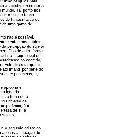
ituição psíquica para
o adaptativo interno e as
o mundo. Tal ponto nos
 que o sujeito tenha
tecido fantasmático ou
nto de uma gama de
nto não é possível,
riormente constituídas.
e da percepção do sujeito
ça. Dito de outra forma,
adulto -, cujo papel de
acreditando no ocorrido,
ão. Vale destacar que o
ato infantil por parte do
suas experiências, e,
e apropria e
tituição da
ísico torna-se o
 no universo da
 onipotência; é a
erteza de si, a
 sujeito
que o segundo adulto ao
ra apenas à situação de