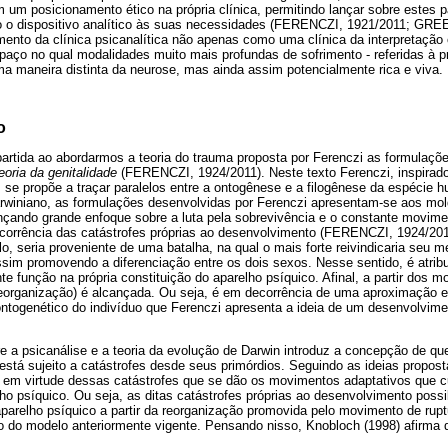
 um posicionamento ético na própria clínica, permitindo lançar sobre estes 
o o dispositivo analítico às suas necessidades (FERENCZI, 1921/2011; GREE
imento da clínica psicanalítica não apenas como uma clínica da interpretaçã
aço no qual modalidades muito mais profundas de sofrimento - referidas à p
a maneira distinta da neurose, mas ainda assim potencialmente rica e viva.
o
tida ao abordarmos a teoria do trauma proposta por Ferenczi as formulaçõ
eoria da genitalidade
(FERENCZI, 1924/2011). Neste texto Ferenczi, inspirado
 se propõe a traçar paralelos entre a ontogênese e a filogênese da espécie 
winiano, as formulações desenvolvidas por Ferenczi apresentam-se aos mol
nçando grande enfoque sobre a luta pela sobrevivência e o constante movimen
ecorrência das catástrofes próprias ao desenvolvimento (FERENCZI, 1924/2011
, seria proveniente de uma batalha, na qual o mais forte reivindicaria seu me
ssim promovendo a diferenciação entre os dois sexos. Nesse sentido, é atrib
te função na própria constituição do aparelho psíquico. Afinal, a partir dos m
organização) é alcançada. Ou seja, é em decorrência de uma aproximação entr
ontogenético do indivíduo que Ferenczi apresenta a ideia de um desenvolvim
re a psicanálise e a teoria da evolução de Darwin introduz a concepção de que
stá sujeito a catástrofes desde seus primórdios. Seguindo as ideias propos
 em virtude dessas catástrofes que se dão os movimentos adaptativos que 
o psíquico. Ou seja, as ditas catástrofes próprias ao desenvolvimento possi
arelho psíquico a partir da reorganização promovida pelo movimento de ruptu
o do modelo anteriormente vigente. Pensando nisso, Knobloch (1998) afirma 