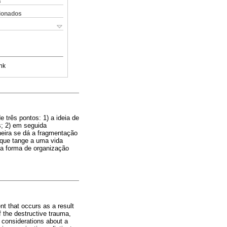
s
cionados
nk
 três pontos: 1) a ideia de
; 2) em seguida
neira se dá a fragmentação
 que tange a uma vida
ma forma de organização
nt that occurs as a result
f the destructive trauma,
s considerations about a