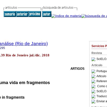
nálise (Rio de Janeiro)
Servicios 
6295
Revista
.39 Rio de Jeneiro jul./dic. 2018
SciELO 
Articulo
ARTIGOS
Portugu
Articul
Referenc
 uma vida em fragmentos
Como ci
SciELO 
Traducc
fe in fragments
Enviar a