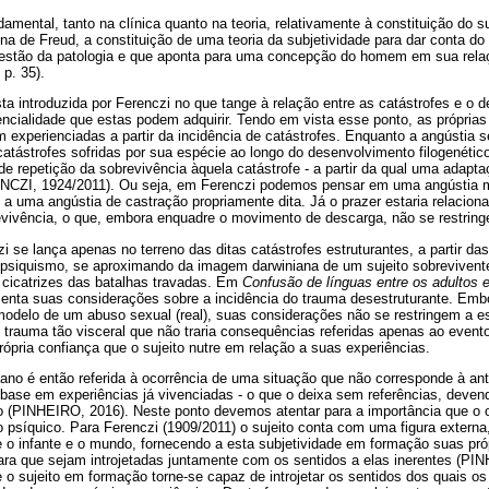
ndamental, tanto na clínica quanto na teoria, relativamente à constituição do 
a de Freud, a constituição de uma teoria da subjetividade para dar conta do
uestão da patologia e que aponta para uma concepção do homem em sua rela
p. 35).
sta introduzida por Ferenczi no que tange à relação entre as catástrofes e o 
ncialidade que estas podem adquirir. Tendo em vista esse ponto, as próprias
m experienciadas a partir da incidência de catástrofes. Enquanto a angústia s
 catástrofes sofridas por sua espécie ao longo do desenvolvimento filogenéti
 repetição da sobrevivência àquela catástrofe - a partir da qual uma adapta
ENCZI, 1924/2011). Ou seja, em Ferenczi podemos pensar em uma angústia m
 a uma angústia de castração propriamente dita. Já o prazer estaria relacion
vivência, o que, embora enquadre o movimento de descarga, não se restringe
se lança apenas no terreno das ditas catástrofes estruturantes, a partir das
 psiquismo, se aproximando da imagem darwiniana de um sujeito sobrevivente,
cicatrizes das batalhas travadas. Em
Confusão de línguas entre os adultos e
senta suas considerações sobre a incidência do trauma desestruturante. Emb
 modelo de um abuso sexual (real), suas considerações não se restringem a 
trauma tão visceral que não traria consequências referidas apenas ao event
própria confiança que o sujeito nutre em relação a suas experiências.
ziano é então referida à ocorrência de uma situação que não corresponde à a
 base em experiências já vivenciadas - o que o deixa sem referências, deven
o (PINHEIRO, 2016). Neste ponto devemos atentar para a importância que o o
o psíquico. Para Ferenczi (1909/2011) o sujeito conta com uma figura extern
 o infante e o mundo, fornecendo a esta subjetividade em formação suas próp
ra que sejam introjetadas juntamente com os sentidos a elas inerentes (PI
o sujeito em formação torne-se capaz de introjetar os sentidos dos quais os