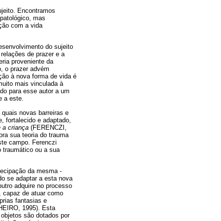
sujeito. Encontramos
 patológico, mas
ção com a vida
desenvolvimento do sujeito
 relações de prazer e a
eria proveniente da
co, o prazer advém
ção à nova forma de vida é
uito mais vinculada à
ado para esse autor a um
 a este.
 quais novas barreiras e
 fortalecido e adaptado,
 a criança
(FERENCZI,
ora sua teoria do trauma
este campo. Ferenczi
o traumático ou a sua
ntecipação da mesma -
do se adaptar a esta nova
utro adquire no processo
a, capaz de atuar como
rias fantasias e
NHEIRO, 1995). Esta
 objetos são dotados por