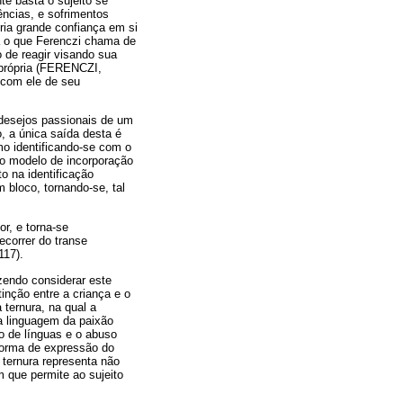
te basta o sujeito se
ncias, e sofrimentos
tria grande confiança em si
dá o que Ferenczi chama de
 de reagir visando sua
 própria (FERENCZI,
 com ele de seu
 desejos passionais de um
, a única saída desta é
mo identificando-se com o
ao modelo de incorporação
o na identificação
m bloco, tornando-se, tal
or, e torna-se
decorrer do transe
117).
zendo considerar este
inção entre a criança e o
 ternura, na qual a
na linguagem da paixão
o de línguas e o abuso
 forma de expressão do
 ternura representa não
 que permite ao sujeito