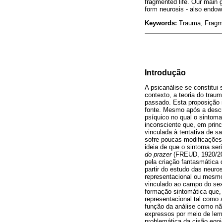
fragmented life. Our main g
form neurosis - also endowe
Keywords:
Trauma, Fragme
Introdução
A psicanálise se constitui
contexto, a teoria do tra
passado. Esta proposição i
fonte. Mesmo após a des
psíquico no qual o sintom
inconsciente que, em prin
vinculada à tentativa de s
sofre poucas modificações 
ideia de que o sintoma ser
do prazer
(FREUD, 1920/20
pela criação fantasmática 
partir do estudo das neur
representacional ou mesmo
vinculado ao campo do se
formação sintomática que,
representacional tal como
função da análise como nã
expressos por meio de lem
problemática da cisão egoi