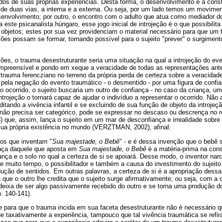
dos de suas próprias experiências. Desta forma, o desenvolvimento e a const
de duas vias, a interna e a externa. Ou seja, por um lado temos um moviment
esenvolvimento; por outro, o encontro com o adulto que atua como mediador d
 este psicanalista húngaro, esse jogo inicial de introjeção é o que possibilita
 objetos; estes por sua vez providenciam o material necessário para que um 
ões possam se formar, tornando possível para o sujeito "prever" o surgime
es, o trauma desestruturante seria uma situação na qual a introjeção do eve
preensível e pondo em xeque a veracidade de todas as representações ante
o trauma ferencziano no terreno da própria perda de certeza sobre a veracidad
ela negação do evento traumático - o desmentido - por uma figura de confian
 ocorrido, o sujeito buscaria um outro de confiança - no caso da criança, um 
trojeção o tornará capaz de ajudar o indivíduo a representar o ocorrido. Não 
ditando a vivência infantil e se excluindo de sua função de objeto da introjeç
 não precisa ser categórico, pode se expressar no descaso ou descrença no rel
que, assim, lança o sujeito em um mar de desconfiança e irrealidade sobre 
ua própria existência no mundo (VERZTMAN, 2002), afinal:
ltos que inventam "
Sua majestade, o Bebê
" - e é dessa invenção que o bebê s
rença daquele que aposta em
Sua majestade, o Bebê
é a matéria-prima na cons
ança e o solo no qual a certeza de si se apoiará. Desse modo, o inventor narc
nte muito tempo, o possibilitador e também a causa do investimento do sujeito
ução de sentidos. Em outras palavras, a certeza de si é a apropriação dessa
a que o outro lhe credita que o sujeito surge afirmativamente; ou seja, com a c
deixa de ser algo passivamente recebido do outro e se torna uma produção do
. 140-141).
e para que o trauma incida em sua faceta desestruturante não é necessário 
ue taxativamente a experiência, tampouco que tal vivência traumática se refi