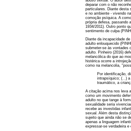
abuso sexual. O autor dest
deparar com o não reconh
particulares. Diante desta
e no ambiente - vivendo na
comoção psíquica. A comoç
própria defesa, passando 
1934/2011). Outro ponto q
sentimento de culpa (PIN
Diante da incapacidade de
adulto enlouquecido (PINH
submeter-se às vontades d
adulto. Pinheiro (2016) de
melancólica do que ao mode
histérica ocorre a introjeç
como na melancolia, "poss
Por identificação, d
intrapsíquico; (...)
traumático, a crian
A citação acima nos leva a
como um movimento defensi
adulto no que tange à form
sexualidade seria vivencia
recebe as investidas infa
sexual. Além desta distin
sujeito que ainda não se d
apenas a linguagem infant
expressar-se verdadeira e