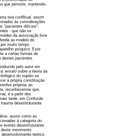
mo que persiste, mantendo-
ma teia conflitual, assim
cionados às considerações
 "pacientes difíceis",
entes - que não se
oldes da associação livre
ferida ao modelo do
 por muito tempo
aparelho psíquico. Este
nte a certas formas de
 destes pacientes.
roduzido pelo autor em
a: ensaio sobre a teoria da
tológico do sujeito se
er a própria constituição
trofes próprias ao
sta, reconhecemos que,
al, é a partir dos
 mais tarde, em
Confusão
 trauma desestruturante
nálise, assim como ao
cionadas à categoria do
te evento desestruturante
o deste movimento
 desenvolvimento teórico