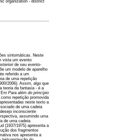
c organization - distinct
ções sintomáticas. Neste
m vista um evento
osteriori
de seu evento-
põe um modelo de aparelho
te referido a um
eia de uma repetição
1900/2006). Assim, algo que
teoria da fantasia - é a
l. Em
Para além do princípio
 como repetição promovida
 apresentadas neste texto a
issociado de uma cadeia
desejo inconsciente
erspectiva, assumindo uma
da de uma cadeia
eud (1937/1975) apresenta a
trução dos fragmentos
mativa nos apresenta a
a (re)construção do