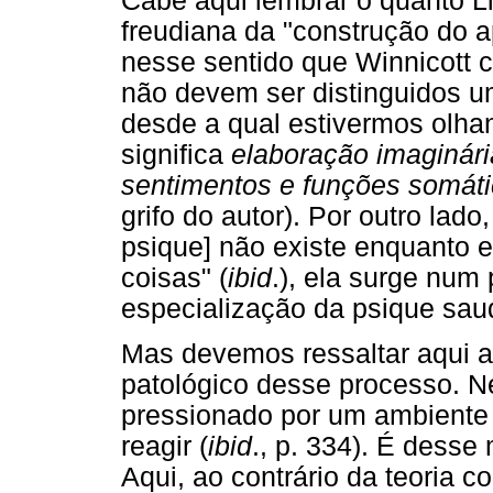
Cabe aqui lembrar o quanto L
freudiana da "construção do ap
nesse sentido que Winnicott
não devem ser distinguidos um
desde a qual estivermos olhand
significa
elaboração imaginári
sentimentos e funções somát
grifo do autor). Por outro lad
psique] não existe enquanto 
coisas" (
ibid
.), ela surge num
especialização da psique saud
Mas devemos ressaltar aqui a
patológico desse processo. Ne
pressionado por um ambiente t
reagir (
ibid
., p. 334). É desse
Aqui, ao contrário da teoria 