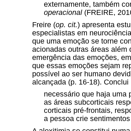
externamente, também c
operacional
(FREIRE, 2010,
Freire (
op. cit.
) apresenta est
especialistas em neurociênci
que uma emoção se torne con
acionadas outras áreas além 
emergência das emoções, em es
que essas emoções sejam rep
possível ao ser humano devid
alcançada (p. 16-18). Conclui
necessário que haja uma 
as áreas subcorticais res
corticais pré-frontais, re
a pessoa crie sentimentos
A alexitimia se constitui num