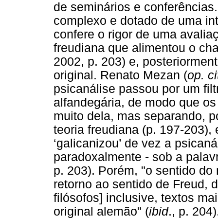
de seminários e conferência
complexo e dotado de uma inte
confere o rigor de uma avalia
freudiana que alimentou o c
2002, p. 203) e, posteriorme
original. Renato Mezan (
op. ci
psicanálise passou por um filt
alfandegária, de modo que os 
muito dela, mas separando, por
teoria freudiana (p. 197-203)
‘galicanizou’ de vez a psicaná
paradoxalmente - sob a palavr
p. 203). Porém, "o sentido do 
retorno ao sentido de Freud, 
filósofos] inclusive, textos m
original alemão" (
ibid
., p. 204