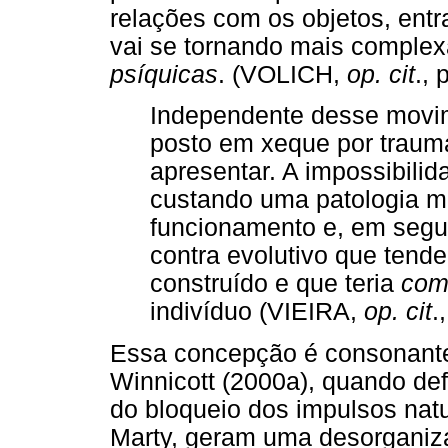
relações com os objetos, ent
vai se tornando mais complex
psíquicas
. (VOLICH,
op. cit
.,
Independente desse movim
posto em xeque por traum
apresentar. A impossibili
custando uma patologia me
funcionamento e, em segu
contra evolutivo que tende
construído e que teria
com
indivíduo (VIEIRA,
op. cit
.
Essa concepção é consonante
Winnicott (2000a), quando de
do bloqueio dos impulsos natu
Marty, geram uma desorganiz