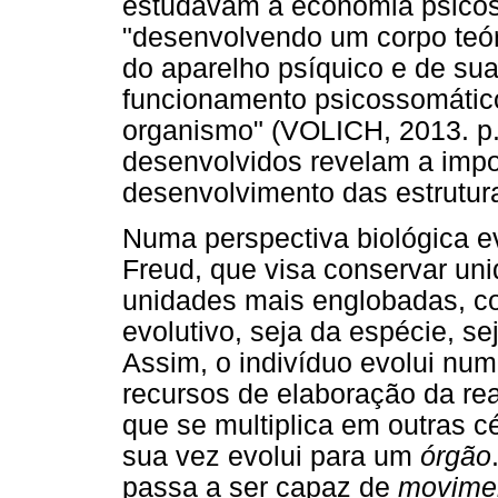
estudavam a economia psicos
"desenvolvendo um corpo teó
do aparelho psíquico e de su
funcionamento psicossomático 
organismo" (VOLICH, 2013. p.
desenvolvidos revelam a impo
desenvolvimento das estrutur
Numa perspectiva biológica evo
Freud, que visa conservar unida
unidades mais englobadas, c
evolutivo, seja da espécie, se
Assim, o indivíduo evolui nu
recursos de elaboração da rea
que se multiplica em outras cé
sua vez evolui para um
órgão
passa a ser capaz de
movime