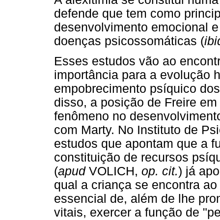
defende que tem como princi
desenvolvimento emocional e 
doenças psicossomáticas (
ibi
Esses estudos vão ao encontr
importância para a evolução 
empobrecimento psíquico dos
disso, a posição de Freire em 
fenômeno no desenvolviment
com Marty. No Instituto de Ps
estudos que apontam que a fu
constituição de recursos psíq
(
apud
VOLICH,
op. cit.
) já ap
qual a criança se encontra ao
essencial de, além de lhe pr
vitais, exercer a função de "p