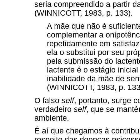
seria compreendido a partir 
(WINNICOTT, 1983, p. 133).
A mãe que não é suficien
complementar a onipotênci
repetidamente em satisfaze
ela o substitui por seu pr
pela submissão do lactent
lactente é o estágio inicia
inabilidade da mãe de sen
(WINNICOTT, 1983, p. 133
O falso
self
, portanto, surge 
verdadeiro
self
, que se mant
ambiente.
É aí que chegamos à contribu
respeito das doenças psicoss