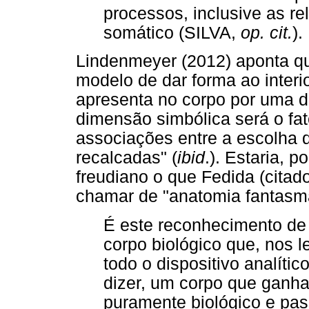
processos, inclusive as re
somático (SILVA,
op. cit.
).
Lindenmeyer (2012) aponta q
modelo de dar forma ao interio
apresenta no corpo por uma 
dimensão simbólica será o fa
associações entre a escolha d
recalcadas" (
ibid
.). Estaria, 
freudiano o que Fedida (cit
chamar de "anatomia fantasmá
É este reconhecimento de
corpo biológico que, nos 
todo o dispositivo analític
dizer, um corpo que ganh
puramente biológico e pa