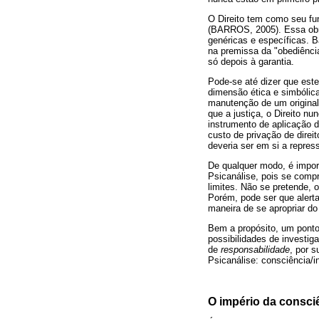
O Direito tem como seu fu
(BARROS, 2005). Essa obri
genéricas e específicas. B
na premissa da "obediência
só depois à garantia.
Pode-se até dizer que este
dimensão ética e simbólica,
manutenção de um original 
que a justiça, o Direito 
instrumento de aplicação 
custo de privação de direi
deveria ser em si a repress
De qualquer modo, é import
Psicanálise, pois se comp
limites. Não se pretende, 
Porém, pode ser que alerta
maneira de se apropriar do 
Bem a propósito, um ponto 
possibilidades de investig
de
responsabilidade
, por 
Psicanálise: consciência/
O império da consciê