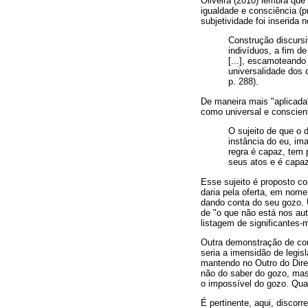
Oliveira (2010) lembra que 
igualdade e consciência (pr
subjetividade foi inserida n
Construção discursi
indivíduos, a fim de
[...], escamoteando
universalidade dos 
p. 288).
De maneira mais "aplicada
como universal e conscien
O sujeito de que o d
instância do eu, im
regra é capaz, tem 
seus atos e é capaz
Esse sujeito é proposto co
daria pela oferta, em nom
dando conta do seu gozo. 
de "o que não está nos au
listagem de significantes-m
Outra demonstração de como
seria a imensidão de legisl
mantendo no Outro do Direit
não do saber do gozo, mas 
o impossível do gozo. Quan
É pertinente, aqui, discor