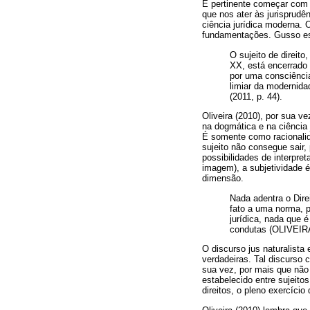
É pertinente começar com 
que nos ater às jurisprudê
ciência jurídica moderna.
fundamentações. Gusso es
O sujeito de direit
XX, está encerrado 
por uma consciência
limiar da modernida
(2011, p. 44).
Oliveira (2010), por sua ve
na dogmática e na ciência j
É somente como racionalid
sujeito não consegue sair, 
possibilidades de interpre
imagem), a subjetividade
dimensão.
Nada adentra o Dire
fato a uma norma, p
jurídica, nada que 
condutas (OLIVEIRA
O discurso jus naturalista
verdadeiras. Tal discurso 
sua vez, por mais que não
estabelecido entre sujeitos
direitos, o pleno exercíci