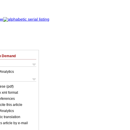
on Demand
Analytics
ese (pdf)
in xml format
references
ite this article
Analytics
c translation
s article by e-mail