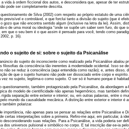
 a vida à ordem ficcional dos autos, e desconsidera que, apesar de ter estrutu
não pode ser completamente descrita.
 questionamento de Silva (2002) com respeito ao próprio estatuto de uma ciê
o previsível e controlável, e que forclui tanto a divisão do sujeito (que é efe
 gozo que não encontra sentido algum (inclusive na letra da lei). Assim, dist
do-o de uma moral ou ideologia "onde se supõe um saber sem furo, do que s
ns, em que o seu bem é o que assim é pensado para você, tendo como paradi
2002, p. 16).
ndo o sujeito de si: sobre o sujeito da Psicanálise
núncio do sujeito do inconsciente como realizado pela Psicanálise abalou p
s filosofias da consciência tão inerentes à modernidade ocidental. Isso se de
mo não se reduz à consciência (aqui entendida como razão); e, antes disso, 
ção de que o sujeito humano não pode ser dissociado entre corpo e espírito.
ez no sujeito, legitima-o como sujeito. O ser só é humano porque é habitado
 o questionamento, também protagonizado pela Psicanálise, da abordagem a-h
 típica do modelo de cientificidade não apenas hegemônico, mas também defi
a rígida separação entre exterior e interior; ou, em outras palavras, entre o
 pelo mundo da causalidade mecânica. A distinção entre exterior e interior é 
 e também polarizar.
 importância, não apenas para se pensar as relações entre Psicanálise e Di
e certas interpretações sobre a primeira. Refiro-me aqui, em particular, à ide
ado desconsiderando suas relações. Para a Psicanálise, a vida poderia ser def
a dos universos pulsional e simbólico no corpo. E tal inscrição dar-se-ia pelo