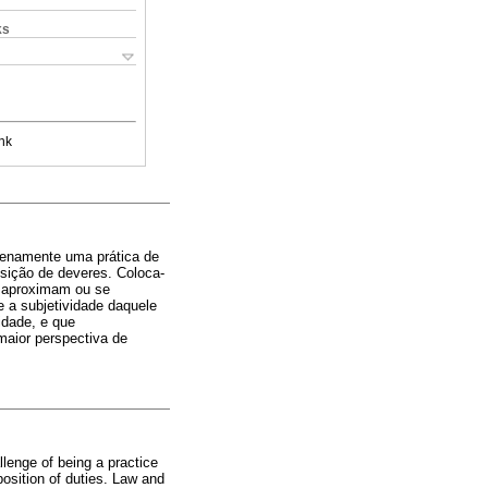
ks
nk
plenamente uma prática de
osição de deveres. Coloca-
e aproximam ou se
 a subjetividade daquele
idade, e que
maior perspectiva de
llenge of being a practice
position of duties. Law and