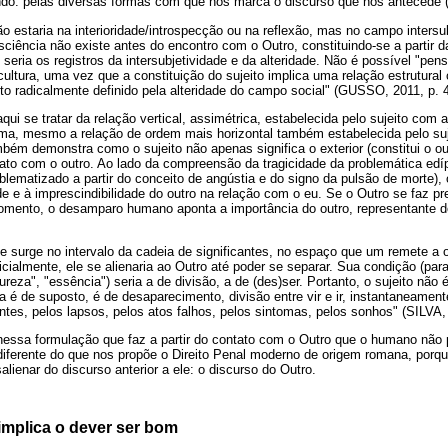
ndo: pelas diversas formas com que nos marca o discurso que nos antecede
ão estaria na interioridade/introspecção ou na reflexão, mas no campo intersu
sciência não existe antes do encontro com o Outro, constituindo-se a partir 
 seria os registros da intersubjetividade e da alteridade. Não é possível "pensa
 cultura, uma vez que a constituição do sujeito implica uma relação estrutura
eito radicalmente definido pela alteridade do campo social" (GUSSO, 2011, p. 4
i se tratar da relação vertical, assimétrica, estabelecida pelo sujeito com a
rma, mesmo a relação de ordem mais horizontal também estabelecida pelo suj
bém demonstra como o sujeito não apenas significa o exterior (constitui o ou
ontato com o outro. Ao lado da compreensão da tragicidade da problemática e
blematizado a partir do conceito de angústia e do signo da pulsão de morte), 
ade e à imprescindibilidade do outro na relação com o eu. Se o Outro se faz pr
momento, o desamparo humano aponta a importância do outro, representante
se surge no intervalo da cadeia de significantes, no espaço que um remete a 
icialmente, ele se alienaria ao Outro até poder se separar. Sua condição (para
eza", "essência") seria a de divisão, a de (des)ser. Portanto, o sujeito não é
ia é de suposto, é de desaparecimento, divisão entre vir e ir, instantaneament
tes, pelos lapsos, pelos atos falhos, pelos sintomas, pelos sonhos" (SILVA, 
nessa formulação que faz a partir do contato com o Outro que o humano não 
 diferente do que nos propõe o Direito Penal moderno de origem romana, por
salienar do discurso anterior a ele: o discurso do Outro.
implica o dever ser bom