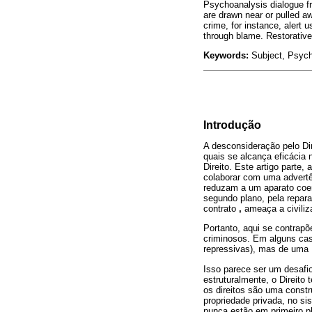
Psychoanalysis dialogue fro
are drawn near or pulled a
crime, for instance, alert u
through blame. Restorative
Keywords:
Subject, Psycho
Introdução
A desconsideração pelo Dir
quais se alcança eficácia 
Direito. Este artigo parte
colaborar com uma advertê
reduzam a um aparato coer
segundo plano, pela repara
contrato
,
ameaça a civiliz
Portanto, aqui se contrap
criminosos. Em alguns cas
repressivas), mas de uma L
Isso parece ser um desaf
estruturalmente, o Direito
os direitos são uma constr
propriedade privada, no s
nunca estão em primeiro p