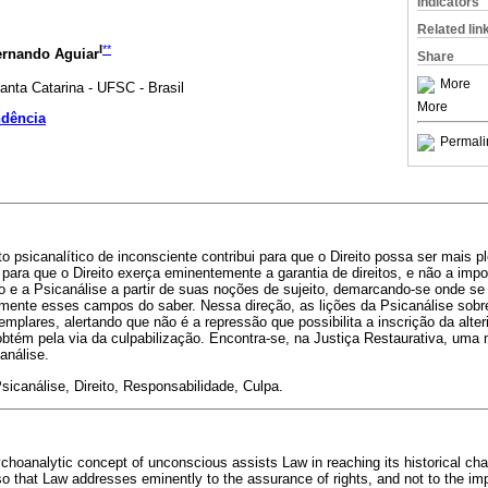
Indicators
Related lin
I
**
ernando Aguiar
Share
More
anta Catarina - UFSC - Brasil
More
ndência
Permali
o psicanalítico de inconsciente contribui para que o Direito possa ser mais 
 para que o Direito exerça eminentemente a garantia de direitos, e não a imp
to e a Psicanálise a partir de suas noções de sujeito, demarcando-se onde s
mente esses campos do saber. Nessa direção, as lições da Psicanálise sobre
plares, alertando que não é a repressão que possibilita a inscrição da alter
btém pela via da culpabilização. Encontra-se, na Justiça Restaurativa, uma 
canálise.
sicanálise, Direito, Responsabilidade, Culpa.
ychoanalytic concept of unconscious assists Law in reaching its historical cha
 so that Law addresses eminently to the assurance of rights, and not to the im