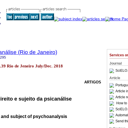
nálise (Rio de Janeiro)
Services 
6295
Journal
o.39 Rio de Jeneiro July/Dec. 2018
SciELO 
Article
ARTIGOS
Portugu
Article 
Article 
ireito e sujeito da psicanálise
How to c
SciELO 
Automati
w and subject of psychoanalysis
Send thi