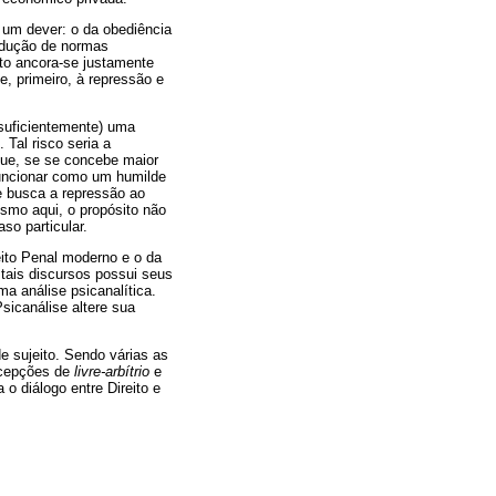
 um dever: o da obediência
odução de normas
ito ancora-se justamente
e, primeiro, à repressão e
 suficientemente) uma
 Tal risco seria a
 que, se se concebe maior
funcionar como um humilde
e busca a repressão ao
esmo aqui, o propósito não
so particular.
eito Penal moderno e o da
tais discursos possui seus
ma análise psicanalítica.
sicanálise altere sua
e sujeito. Sendo várias as
oncepções de
livre-arbítrio
e
o diálogo entre Direito e