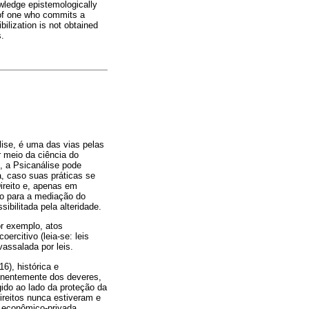
owledge epistemologically
y of one who commits a
ibilization is not obtained
s.
lise, é uma das vias pelas
r meio da ciência do
l, a Psicanálise pode
, caso suas práticas se
ireito e, apenas em
não para a mediação do
ibilitada pela alteridade.
or exemplo, atos
oercitivo (leia-se: leis
assalada por leis.
, histórica e
minentemente dos deveres,
gido ao lado da proteção da
reitos nunca estiveram e
 econômico-privada.