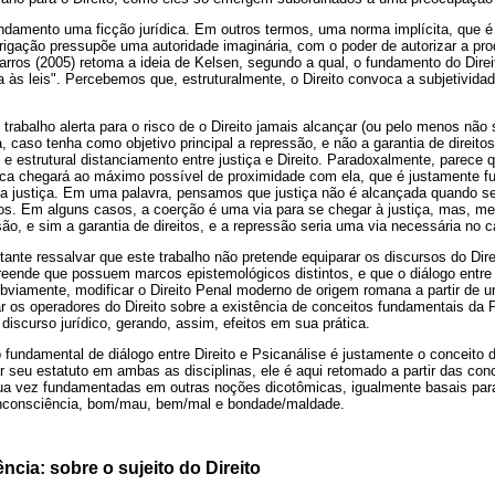
ndamento uma ficção jurídica. Em outros termos, uma norma implícita, que é
gação pressupõe uma autoridade imaginária, com o poder de autorizar a pr
arros (2005) retoma a ideia de Kelsen, segundo a qual, o fundamento do Dire
 às leis". Percebemos que, estruturalmente, o Direito convoca a subjetividad
 trabalho alerta para o risco de o Direito jamais alcançar (ou pelo menos não
 caso tenha como objetivo principal a repressão, e não a garantia de direitos.
e estrutural distanciamento entre justiça e Direito. Paradoxalmente, parece
nunca chegará ao máximo possível de proximidade com ela, que é justamente 
da justiça. Em uma palavra, pensamos que justiça não é alcançada quando s
tos. Em alguns casos, a coerção é uma via para se chegar à justiça, mas, m
ão, e sim a garantia de direitos, e a repressão seria uma via necessária no ca
ante ressalvar que este trabalho não pretende equiparar os discursos do Dir
reende que possuem marcos epistemológicos distintos, e que o diálogo entre 
obviamente, modificar o Direito Penal moderno de origem romana a partir de u
r os operadores do Direito sobre a existência de conceitos fundamentais da P
discurso jurídico, gerando, assim, efeitos em sua prática.
fundamental de diálogo entre Direito e Psicanálise é justamente o conceito d
ar seu estatuto em ambas as disciplinas, ele é aqui retomado a partir das c
sua vez fundamentadas em outras noções dicotômicas, igualmente basais para 
inconsciência, bom/mau, bem/mal e bondade/maldade.
ncia: sobre o sujeito do Direito