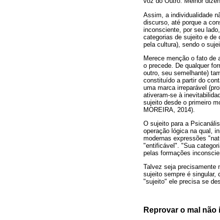
voz do Outro. Melhor dize
Assim, a individualidade n
discurso, até porque a con
inconsciente, por seu lado,
categorias de sujeito e de
pela cultura), sendo o suj
Merece menção o fato de aqu
o precede. De qualquer fo
outro, seu semelhante) tam
constituído a partir do c
uma marca irreparável (pro
ativeram-se à inevitabilid
sujeito desde o primeiro 
MOREIRA, 2014).
O sujeito para a Psicanáli
operação lógica na qual, in
modernas expressões "natur
"entificável". "Sua categor
pelas formações inconscien
Talvez seja precisamente 
sujeito sempre é singular,
"sujeito" ele precisa se de
Reprovar o mal não 