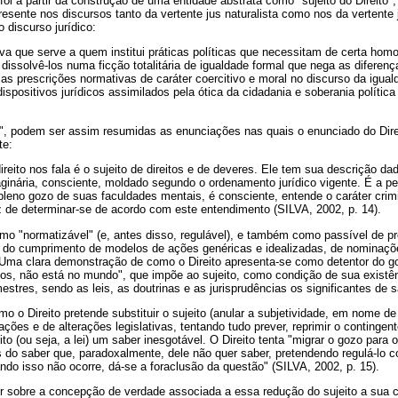
foi a partir da construção de uma entidade abstrata como "sujeito do Direito"
esente nos discursos tanto da vertente jus naturalista como nos da vertente j
o discurso jurídico:
va que serve a quem institui práticas políticas que necessitam de certa ho
 dissolvê-los numa ficção totalitária de igualdade formal que nega as diferenç
 as prescrições normativas de caráter coercitivo e moral no discurso da igual
dispositivos jurídicos assimilados pela ótica da cidadania e soberania políti
", podem ser assim resumidas as enunciações nas quais o enunciado do Direi
te:
ireito nos fala é o sujeito de direitos e de deveres. Ele tem sua descrição da
aginária, consciente, moldado segundo o ordenamento jurídico vigente. É a p
pleno gozo de suas faculdades mentais, é consciente, entende o caráter cri
 de determinar-se de acordo com este entendimento (SILVA, 2002, p. 14).
mo "normatizável" (e, antes disso, regulável), e também como passível de pr
e do cumprimento de modelos de ações genéricas e idealizadas, de nominaçõ
Uma clara demonstração de como o Direito apresenta-se como detentor do gozo
tos, não está no mundo", que impõe ao sujeito, como condição de sua existê
estres, sendo as leis, as doutrinas e as jurisprudências os significantes de 
 o Direito pretende substituir o sujeito (anular a subjetividade, em nome de
ações e de alterações legislativas, tentando tudo prever, reprimir o contingente
o (ou seja, a lei) um saber inesgotável. O Direito tenta "migrar o gozo para o
do saber que, paradoxalmente, dele não quer saber, pretendendo regulá-lo co
do isso não ocorre, dá-se a foraclusão da questão" (SILVA, 2002, p. 15).
rer sobre a concepção de verdade associada a essa redução do sujeito a sua c