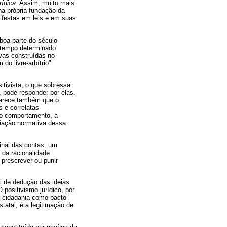
rídica
. Assim, muito mais
 na própria fundação da
ifestas em leis e em suas
 boa parte do século
o-tempo determinado
ivas construídas no
do livre-arbítrio"
sitivista, o que sobressai
, pode responder por elas.
 parece também que o
s e correlatas
 (o comportamento, a
iação normativa dessa
final das contas, um
 da racionalidade
prescrever ou punir
al de dedução das ideias
 positivismo jurídico, por
a cidadania como pacto
statal, é a legitimação de