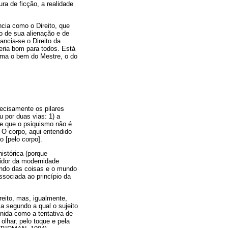
ra de ficção, a realidade
ncia como o Direito, que
ito de sua alienação e de
ancia-se o Direito da
eria bom para todos. Está
gma o bem do Mestre, o do
recisamente os pilares
u por duas vias: 1) a
de que o psiquismo não é
 O corpo, aqui entendido
 [pelo corpo].
istórica (porque
nidor da modernidade
 mundo das coisas e o mundo
associada ao princípio da
reito, mas, igualmente,
ia segundo a qual o sujeito
inida como a tentativa de
 olhar, pelo toque e pela