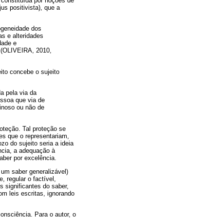
, constituída por noções de
us positivista), que a
mogeneidade dos
as e alteridades
dade e
ca (OLIVEIRA, 2010,
to concebe o sujeito
da pela via da
essoa que via de
minoso ou não de
oteção. Tal proteção se
es que o representariam,
 do sujeito seria a ideia
ncia, a adequação à
saber por excelência.
 um saber generalizável)
, regular o factível,
s significantes do saber,
m leis escritas, ignorando
onsciência. Para o autor, o