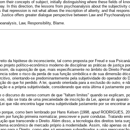
m their concepts of subject, initially distinguishing where these fields of kn
way. In this direction, the lessons from psychoanalysis about the subjectivit
s that repression is not what allows the inscription of alterity, and that respons
 Justice offers greater dialogue perspective between Law and Psychoanalysi
analysis, Law, Responsibility, Blame.
eito da hipótese do inconsciente, tal como proposta por Freud e sua Psicaná
no projeto político-econômico moderno de disciplinar as práticas de justiça po
, assim, da suposição de que, mais especificamente no âmbito do Direito Pena
ncia sobre o risco da perda de sua função simbólica e de sua dimensão ética
citivo, orientando-se predominantemente pela subjetividade do operador do D
ção do que foi perdido. A lei, quando orientada para a exclusão do outro, e 
ação e a própria subjetividade, considerando que esta última é justamente poss
õe o discurso do senso comum de que "faltam limites" quando se explicam, p
os, não se trata de uma precariedade de inscrição da Lei,
apesar
do aparato c
ei que não encontra lugar numa subjetividade justamente por se encontrar av
io porque, como bem lembrado por Hans Kelsen (1998,
apud
RODRIGUES, 2016)
 tem por função primeira normatizar, prescrever e punir condutas. Tratando e
ução que transcende o Direito. Além disso, a tecnologia dos direitos teria sur
istema econômico de mercado próprio à modernidade. Assim, não apenas os di
lano para o Direito, como eles só emergem subordinados a uma preocupação