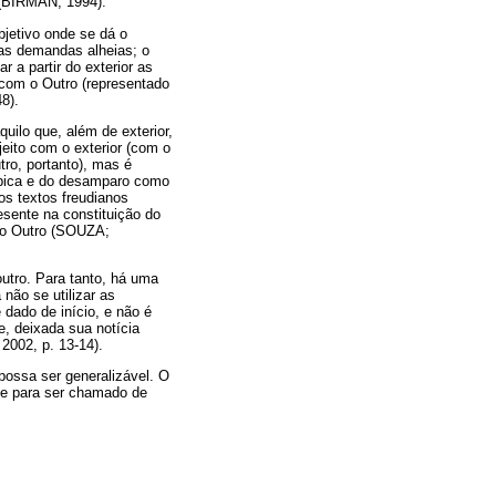
 (BIRMAN, 1994).
bjetivo onde se dá o
das demandas alheias; o
r a partir do exterior as
l com o Outro (representado
8).
quilo que, além de exterior,
eito com o exterior (com o
tro, portanto), mas é
dípica e do desamparo como
os textos freudianos
esente na constituição do
 do Outro (SOUZA;
outro. Para tanto, há uma
 não se utilizar as
 dado de início, e não é
e, deixada sua notícia
2002, p. 13-14).
possa ser generalizável. O
que para ser chamado de