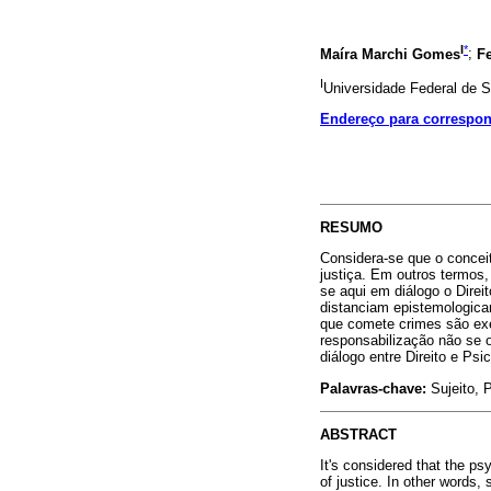
I
*
Maíra Marchi Gomes
;
F
I
Universidade Federal de S
Endereço para correspo
RESUMO
Considera-se que o conceit
justiça. Em outros termos,
se aqui em diálogo o Direi
distanciam epistemologica
que comete crimes são exem
responsabilização não se o
diálogo entre Direito e Psi
Palavras-chave:
Sujeito, P
ABSTRACT
It's considered that the ps
of justice. In other words,