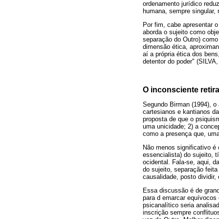
ordenamento jurídico reduz
humana, sempre singular, 
Por fim, cabe apresentar o
aborda o sujeito como objet
separação do Outro) como o
dimensão ética, aproximan
aí a própria ética dos be
detentor do poder" (SILVA, 
O inconsciente retira
Segundo Birman (1994), o a
cartesianos e kantianos da
proposta de que o psiquis
uma unicidade; 2) a concep
como a presença que, uma v
Não menos significativo é
essencialista) do sujeito,
ocidental. Fala-se, aqui, d
do sujeito, separação feita
causalidade, posto dividir,
Essa discussão é de grande
para d emarcar equívocos d
psicanalítico seria analis
inscrição sempre conflituos