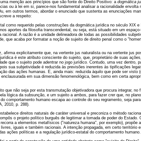
uma menção aos princípios que são fonte do Direito Positivo: a
dogmática ju
ncias ou à lei em si, parece-nos fundamental analisar a racionalidade envolta
 Ou, em outros termos, abordar o enunciado que sustenta as enunciações man
creve a respeito:
o, tal como requerido pelas construções da dogmática jurídica no século XIX e
nos aportes da filosofia transcendental, ou seja, está situado em um espaç
 racional. A razão é a unidade delineadora de todas as possibilidades subjet
de, que acaba por formatar a noção de sujeito de direito penal como o "homem 
z, afirma explicitamente que, na vertente jus naturalista ou na vertente jus po
urídica é este atributo consciente do sujeito, que, proprietário de suas ações
ade que o sujeito pode adentrar no jogo jurídico. Contudo, uma vez dentro,
pois sua subjetividade é reduzida às previsões inerentes às tipificações legai
tação das ações humanas. E, ainda mais: reduzida àquilo que pode ser visto
 é enclausurada em sua dimensão fenomenológica, bem como em certa apropr
ito que não seja por esta transmutação objetivadora que procura integrar, no 
ela lógica da subsunção, e um sujeito a ambos, para fazer crer que, no plano
é do comportamento humano escapa ao controle do seu regramento, seja para 
, 2010, p. 288).
 estabelece direitos naturais de caráter universal e preconiza o método racion
compôs o projeto político burguês de legitimar a tomada de poder do Estado. O
 recorra a elementos metafísicos ("natureza humana", por exemplo), propõe 
 livres, iguais e também racionais. A intenção propagada, em certo território e
o das ações políticas e a regulação jurídico-estatal do comportamento humano.