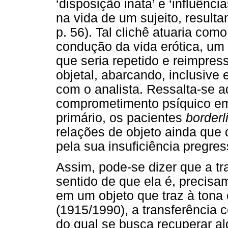
‘disposição inata’ e ‘influênci
na vida de um sujeito, resulta
p. 56). Tal clichê atuaria co
condução da vida erótica, u
que seria repetido e reimpres
objetal, abarcando, inclusive 
com o analista. Ressalta-se 
comprometimento psíquico em 
primário, os pacientes
borderl
relações de objeto ainda que
pela sua insuficiência pregres
Assim, pode-se dizer que a tr
sentido de que ela é, precisa
em um objeto que traz à tona
(1915/1990), a transferência 
do qual se busca recuperar a