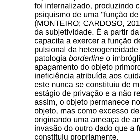
foi internalizado, produzindo 
psiquismo de uma "função de 
(MONTEIRO; CARDOSO, 2014, p
da subjetividade. É a partir d
capacita a exercer a função d
pulsional da heterogeneidade
patologia
borderline
o imbrógl
apagamento do objeto primord
ineficiência atribuída aos cui
este nunca se constituiu de m
estágio de privação e a não r
assim, o objeto permanece no
objeto, mas como excesso de 
originando uma ameaça de ani
invasão do outro dado que a f
constituiu propriamente.