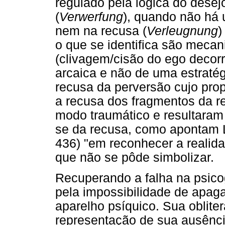
regulado pela lógica do desej
(
Verwerfung
), quando não há u
nem na recusa (
Verleugnung
)
o que se identifica são meca
(clivagem/cisão do ego decorr
arcaica e não de uma estratég
recusa da perversão cujo prop
a recusa dos fragmentos da r
modo traumático e resultaram 
se da recusa, como apontam L
436) "em reconhecer a realid
que não se pôde simbolizar.
Recuperando a falha na psico
pela impossibilidade de apaga
aparelho psíquico. Sua oblit
representação de sua ausênci