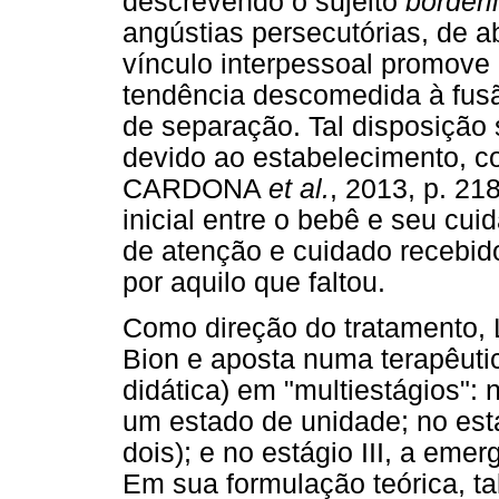
descrevendo o sujeito
borderl
angústias persecutórias, de 
vínculo interpessoal promove
tendência descomedida à fusã
de separação. Tal disposição 
devido ao estabelecimento, 
CARDONA
et al.
, 2013, p. 21
inicial entre o bebê e seu cui
de atenção e cuidado recebid
por aquilo que faltou.
Como direção do tratamento,
Bion e aposta numa terapêuti
didática) em "multiestágios": 
um estado de unidade; no está
dois); e no estágio III, a em
Em sua formulação teórica, tal